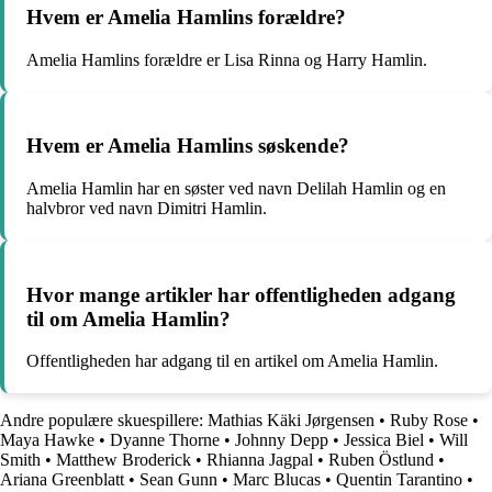
Hvem er Amelia Hamlins forældre?
Amelia Hamlins forældre er Lisa Rinna og Harry Hamlin.
Hvem er Amelia Hamlins søskende?
Amelia Hamlin har en søster ved navn Delilah Hamlin og en
halvbror ved navn Dimitri Hamlin.
Hvor mange artikler har offentligheden adgang
til om Amelia Hamlin?
Offentligheden har adgang til en artikel om Amelia Hamlin.
Andre populære skuespillere:
Mathias Käki Jørgensen
•
Ruby Rose
•
Maya Hawke
•
Dyanne Thorne
•
Johnny Depp
•
Jessica Biel
•
Will
Smith
•
Matthew Broderick
•
Rhianna Jagpal
•
Ruben Östlund
•
Ariana Greenblatt
•
Sean Gunn
•
Marc Blucas
•
Quentin Tarantino
•