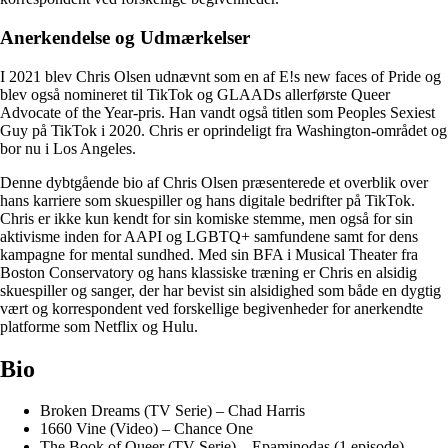
Anerkendelse og Udmærkelser
I 2021 blev Chris Olsen udnævnt som en af E!s new faces of Pride og
blev også nomineret til TikTok og GLAADs allerførste Queer
Advocate of the Year-pris. Han vandt også titlen som Peoples Sexiest
Guy på TikTok i 2020. Chris er oprindeligt fra Washington-området og
bor nu i Los Angeles.
Denne dybtgående bio af Chris Olsen præsenterede et overblik over
hans karriere som skuespiller og hans digitale bedrifter på TikTok.
Chris er ikke kun kendt for sin komiske stemme, men også for sin
aktivisme inden for AAPI og LGBTQ+ samfundene samt for dens
kampagne for mental sundhed. Med sin BFA i Musical Theater fra
Boston Conservatory og hans klassiske træning er Chris en alsidig
skuespiller og sanger, der har bevist sin alsidighed som både en dygtig
vært og korrespondent ved forskellige begivenheder for anerkendte
platforme som Netflix og Hulu.
Bio
Broken Dreams (TV Serie) – Chad Harris
1660 Vine (Video) – Chance One
The Book of Queer (TV Serie) – Epaminodas (1 episode)