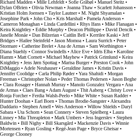
Richard Madden
•
Mille Lehfeldt
•
Sofie Gråbøl
•
Manuel Steitz
•
Dylan OBrien
•
Olivia Newman
•
Joanna Thaw
•
Scarlett Johansson
•
Kristian Holm Joensen
•
Taylor Lautner
•
M. Night Shyamalan
•
Josephine Park
•
John Cho
•
Kris Marshall
•
Pamela Anderson
•
Cameron Monaghan
•
Linda Cardellini
•
Rhys Ifans
•
Mike Flanagan
•
Keira Knightley
•
Eddie Murphy
•
Deacon Phillippe
•
David Dencik
•
Janelle Monáe
•
Dan Bilzerian
•
Caitlin Bell
•
Kerrilee Kaski
•
Jeff
Bridges
•
Hailee Steinfeld
•
Jason Momoa
•
Laura Surrich
•
Peter
Stormare
•
Catherine Brelet
•
Ana de Armas
•
Sam Worthington
•
Diana Staehly
•
Connor Swindells
•
Alice Eve
•
Idris Elba
•
Karoline
Hamm
•
Matt Cornett
•
Michael Mayhew
•
Patrick Grimlund
•
Keira
Knightley
•
Jens Jørn Spottag
•
Marisa Burger
•
Preston Cook
•
John
DiMaggio
•
Adele Neuhauser
•
Geraldine James
•
Kristin Davis
•
Jennifer Coolidge
•
Carla Philip Røder
•
Yara Shahidi
•
Morgan
Freeman
•
Christopher Nolan
•
Peder Thomas Pedersen
•
Jason Beghe
•
Clara Rosager
•
Hannah Murray
•
Manolo Gonzalez Vergara
•
Ana
de Armas
•
Claes Bang
•
Adam August
•
Thit Aaberg
•
Christy Love
•
Ronja Forcher
•
Ferdia Walsh-Peelo
•
Mike White
•
Susan Radder
•
Hunter Doohan
•
Earl Boen
•
Thomas Brodie-Sangster
•
Alexandra
Daddario
•
Stephen Amell
•
Wes Anderson
•
Willow Shields
•
Daryl
Sabara
•
Uta Schorn
•
Sean Connery
•
Steven Spielberg
•
Laura
Linney
•
Mia Threapleton
•
Mark Umbers
•
Jess Ingerslev
•
Stephen
Baldwin
•
Bill Nighy
•
Bill Skarsgård
•
Mackenzie Davis
•
Winnie
Mortensen
•
Ryan Gosling
•
Regé-Jean Page
•
Bryce Gheisar
•
George Clooney