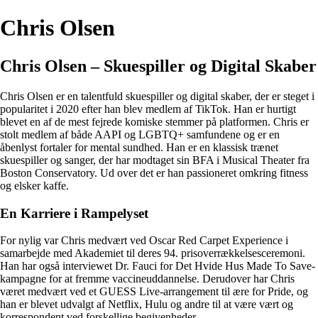
Chris Olsen
Chris Olsen – Skuespiller og Digital Skaber
Chris Olsen er en talentfuld skuespiller og digital skaber, der er steget i
popularitet i 2020 efter han blev medlem af TikTok. Han er hurtigt
blevet en af de mest fejrede komiske stemmer på platformen. Chris er
stolt medlem af både AAPI og LGBTQ+ samfundene og er en
åbenlyst fortaler for mental sundhed. Han er en klassisk trænet
skuespiller og sanger, der har modtaget sin BFA i Musical Theater fra
Boston Conservatory. Ud over det er han passioneret omkring fitness
og elsker kaffe.
En Karriere i Rampelyset
For nylig var Chris medvært ved Oscar Red Carpet Experience i
samarbejde med Akademiet til deres 94. prisoverrækkelsesceremoni.
Han har også interviewet Dr. Fauci for Det Hvide Hus Made To Save-
kampagne for at fremme vaccineuddannelse. Derudover har Chris
været medvært ved et GUESS Live-arrangement til ære for Pride, og
han er blevet udvalgt af Netflix, Hulu og andre til at være vært og
korrespondent ved forskellige begivenheder.