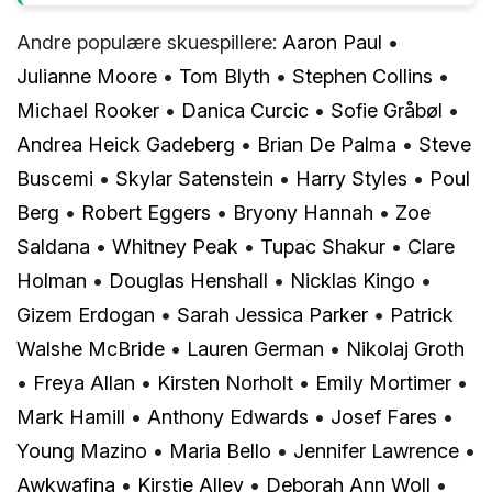
Andre populære skuespillere:
Aaron Paul
•
Julianne Moore
•
Tom Blyth
•
Stephen Collins
•
Michael Rooker
•
Danica Curcic
•
Sofie Gråbøl
•
Andrea Heick Gadeberg
•
Brian De Palma
•
Steve
Buscemi
•
Skylar Satenstein
•
Harry Styles
•
Poul
Berg
•
Robert Eggers
•
Bryony Hannah
•
Zoe
Saldana
•
Whitney Peak
•
Tupac Shakur
•
Clare
Holman
•
Douglas Henshall
•
Nicklas Kingo
•
Gizem Erdogan
•
Sarah Jessica Parker
•
Patrick
Walshe McBride
•
Lauren German
•
Nikolaj Groth
•
Freya Allan
•
Kirsten Norholt
•
Emily Mortimer
•
Mark Hamill
•
Anthony Edwards
•
Josef Fares
•
Young Mazino
•
Maria Bello
•
Jennifer Lawrence
•
Awkwafina
•
Kirstie Alley
•
Deborah Ann Woll
•