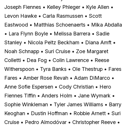
Joseph Fiennes
•
Kelley Phleger
•
Kyle Allen
•
Levon Hawke
•
Carla Rasmussen
•
Scott
Eastwood
•
Matthias Schoenaerts
•
Mika Abdalla
•
Lara Flynn Boyle
•
Melissa Barrera
•
Sadie
Stanley
•
Nicola Peltz Beckham
•
Diana Amft
•
Noah Schnapp
•
Suri Cruise
•
Zoe Margaret
Colletti
•
Dea Fog
•
Colin Lawrence
•
Reese
Witherspoon
•
Tyra Banks
•
Ole Thestrup
•
Fares
Fares
•
Amber Rose Revah
•
Adam DiMarco
•
Anne Sofie Espersen
•
Cody Christian
•
Hero
Fiennes Tiffin
•
Anders Holm
•
Jane Wymark
•
Sophie Winkleman
•
Tyler James Williams
•
Barry
Keoghan
•
Dustin Hoffman
•
Robbie Arnett
•
Suri
Cruise
•
Pedro Almodóvar
•
Christopher Reeve
•