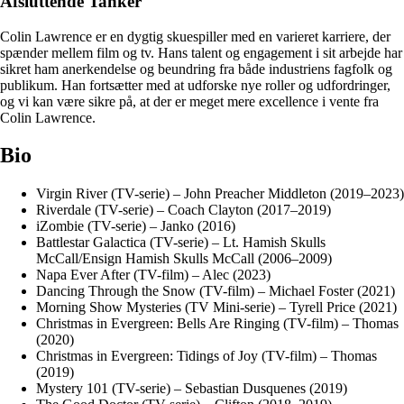
Afsluttende Tanker
Colin Lawrence er en dygtig skuespiller med en varieret karriere, der
spænder mellem film og tv. Hans talent og engagement i sit arbejde har
sikret ham anerkendelse og beundring fra både industriens fagfolk og
publikum. Han fortsætter med at udforske nye roller og udfordringer,
og vi kan være sikre på, at der er meget mere excellence i vente fra
Colin Lawrence.
Bio
Virgin River (TV-serie) – John Preacher Middleton (2019–2023)
Riverdale (TV-serie) – Coach Clayton (2017–2019)
iZombie (TV-serie) – Janko (2016)
Battlestar Galactica (TV-serie) – Lt. Hamish Skulls
McCall/Ensign Hamish Skulls McCall (2006–2009)
Napa Ever After (TV-film) – Alec (2023)
Dancing Through the Snow (TV-film) – Michael Foster (2021)
Morning Show Mysteries (TV Mini-serie) – Tyrell Price (2021)
Christmas in Evergreen: Bells Are Ringing (TV-film) – Thomas
(2020)
Christmas in Evergreen: Tidings of Joy (TV-film) – Thomas
(2019)
Mystery 101 (TV-serie) – Sebastian Dusquenes (2019)