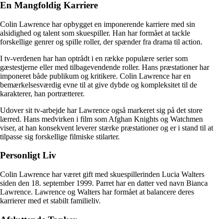
En Mangfoldig Karriere
Colin Lawrence har opbygget en imponerende karriere med sin
alsidighed og talent som skuespiller. Han har formået at tackle
forskellige genrer og spille roller, der spænder fra drama til action.
I tv-verdenen har han optrådt i en række populære serier som
gæstestjerne eller med tilbagevendende roller. Hans præstationer har
imponeret både publikum og kritikere. Colin Lawrence har en
bemærkelsesværdig evne til at give dybde og kompleksitet til de
karakterer, han portrætterer.
Udover sit tv-arbejde har Lawrence også markeret sig på det store
lærred. Hans medvirken i film som Afghan Knights og Watchmen
viser, at han konsekvent leverer stærke præstationer og er i stand til at
tilpasse sig forskellige filmiske stilarter.
Personligt Liv
Colin Lawrence har været gift med skuespillerinden Lucia Walters
siden den 18. september 1999. Parret har en datter ved navn Bianca
Lawrence. Lawrence og Walters har formået at balancere deres
karrierer med et stabilt familieliv.