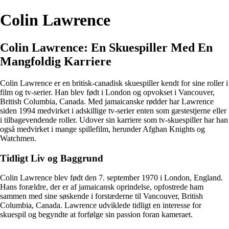
Colin Lawrence
Colin Lawrence: En Skuespiller Med En
Mangfoldig Karriere
Colin Lawrence er en britisk-canadisk skuespiller kendt for sine roller i
film og tv-serier. Han blev født i London og opvokset i Vancouver,
British Columbia, Canada. Med jamaicanske rødder har Lawrence
siden 1994 medvirket i adskillige tv-serier enten som gæstestjerne eller
i tilbagevendende roller. Udover sin karriere som tv-skuespiller har han
også medvirket i mange spillefilm, herunder Afghan Knights og
Watchmen.
Tidligt Liv og Baggrund
Colin Lawrence blev født den 7. september 1970 i London, England.
Hans forældre, der er af jamaicansk oprindelse, opfostrede ham
sammen med sine søskende i forstæderne til Vancouver, British
Columbia, Canada. Lawrence udviklede tidligt en interesse for
skuespil og begyndte at forfølge sin passion foran kameraet.