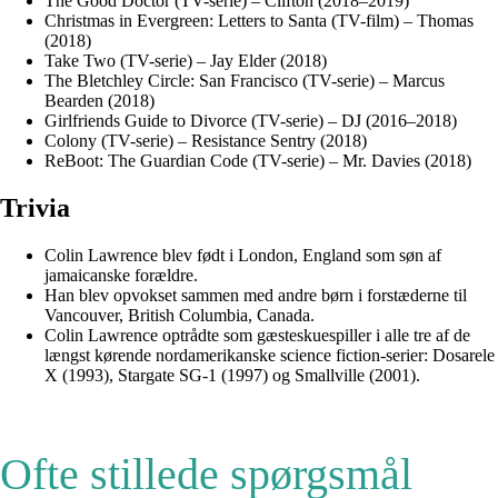
The Good Doctor (TV-serie) – Clifton (2018–2019)
Christmas in Evergreen: Letters to Santa (TV-film) – Thomas
(2018)
Take Two (TV-serie) – Jay Elder (2018)
The Bletchley Circle: San Francisco (TV-serie) – Marcus
Bearden (2018)
Girlfriends Guide to Divorce (TV-serie) – DJ (2016–2018)
Colony (TV-serie) – Resistance Sentry (2018)
ReBoot: The Guardian Code (TV-serie) – Mr. Davies (2018)
Trivia
Colin Lawrence blev født i London, England som søn af
jamaicanske forældre.
Han blev opvokset sammen med andre børn i forstæderne til
Vancouver, British Columbia, Canada.
Colin Lawrence optrådte som gæsteskuespiller i alle tre af de
længst kørende nordamerikanske science fiction-serier: Dosarele
X (1993), Stargate SG-1 (1997) og Smallville (2001).
Ofte stillede spørgsmål