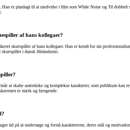
Han er planlagt til at medvirke i film som White Noise og Til dobbelt s
r.
spiller af hans kollegaer?
ret skuespiller af hans kollegaer. Han er kendt for sin professionalisme
 skuespiller i dansk filmindustri.
piller?
r at skabe autentiske og komplekse karakterer, som publikum kan relat
å skærmen er stærk og fængende.
l?
uger tid på at undersøge og forstå karaktererne, deres mål og motivation