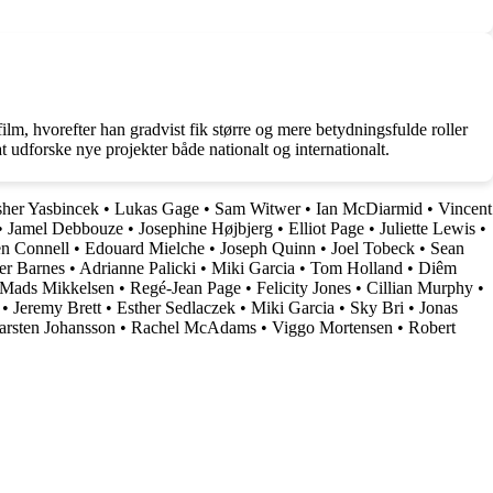
ilm, hvorefter han gradvist fik større og mere betydningsfulde roller
 udforske nye projekter både nationalt og internationalt.
her Yasbincek
•
Lukas Gage
•
Sam Witwer
•
Ian McDiarmid
•
Vincent
•
Jamel Debbouze
•
Josephine Højbjerg
•
Elliot Page
•
Juliette Lewis
•
n Connell
•
Edouard Mielche
•
Joseph Quinn
•
Joel Tobeck
•
Sean
er Barnes
•
Adrianne Palicki
•
Miki Garcia
•
Tom Holland
•
Diêm
Mads Mikkelsen
•
Regé-Jean Page
•
Felicity Jones
•
Cillian Murphy
•
•
Jeremy Brett
•
Esther Sedlaczek
•
Miki Garcia
•
Sky Bri
•
Jonas
arsten Johansson
•
Rachel McAdams
•
Viggo Mortensen
•
Robert