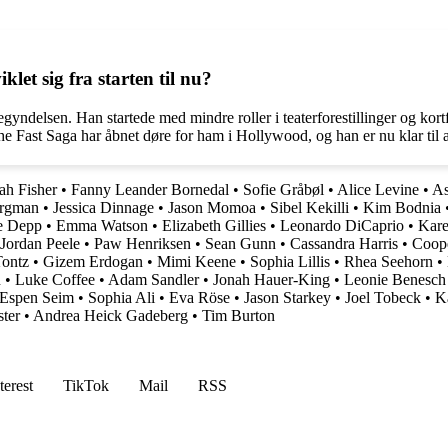
et sig fra starten til nu?
yndelsen. Han startede med mindre roller i teaterforestillinger og kortf
 Fast Saga har åbnet døre for ham i Hollywood, og han er nu klar til at
ah Fisher
•
Fanny Leander Bornedal
•
Sofie Gråbøl
•
Alice Levine
•
As
rgman
•
Jessica Dinnage
•
Jason Momoa
•
Sibel Kekilli
•
Kim Bodnia
e Depp
•
Emma Watson
•
Elizabeth Gillies
•
Leonardo DiCaprio
•
Kare
Jordan Peele
•
Paw Henriksen
•
Sean Gunn
•
Cassandra Harris
•
Coop
ontz
•
Gizem Erdogan
•
Mimi Keene
•
Sophia Lillis
•
Rhea Seehorn
•
n
•
Luke Coffee
•
Adam Sandler
•
Jonah Hauer-King
•
Leonie Benesch
 Espen Seim
•
Sophia Ali
•
Eva Röse
•
Jason Starkey
•
Joel Tobeck
•
K
ster
•
Andrea Heick Gadeberg
•
Tim Burton
terest
TikTok
Mail
RSS