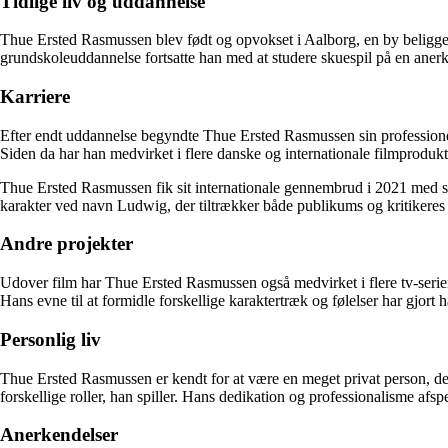
Tidlige liv og uddannelse
Thue Ersted Rasmussen blev født og opvokset i Aalborg, en by beliggend
grundskoleuddannelse fortsatte han med at studere skuespil på en aner
Karriere
Efter endt uddannelse begyndte Thue Ersted Rasmussen sin professionel
Siden da har han medvirket i flere danske og internationale filmprodukt
Thue Ersted Rasmussen fik sit internationale gennembrud i 2021 med sin
karakter ved navn Ludwig, der tiltrækker både publikums og kritikere
Andre projekter
Udover film har Thue Ersted Rasmussen også medvirket i flere tv-serier og
Hans evne til at formidle forskellige karaktertræk og følelser har gjort h
Personlig liv
Thue Ersted Rasmussen er kendt for at være en meget privat person, der i
forskellige roller, han spiller. Hans dedikation og professionalisme afspe
Anerkendelser