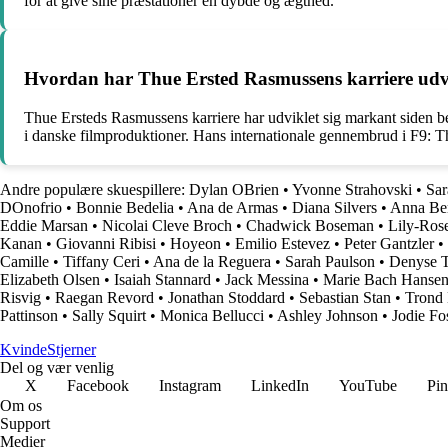
for at give sine præstationer en dybde og ægthed.
Hvordan har Thue Ersted Rasmussens karriere udvikl
Thue Ersteds Rasmussens karriere har udviklet sig markant siden beg
i danske filmproduktioner. Hans internationale gennembrud i F9: The
Andre populære skuespillere:
Dylan OBrien
•
Yvonne Strahovski
•
Sar
DOnofrio
•
Bonnie Bedelia
•
Ana de Armas
•
Diana Silvers
•
Anna Be
Eddie Marsan
•
Nicolai Cleve Broch
•
Chadwick Boseman
•
Lily-Ros
Kanan
•
Giovanni Ribisi
•
Hoyeon
•
Emilio Estevez
•
Peter Gantzler
•
Camille
•
Tiffany Ceri
•
Ana de la Reguera
•
Sarah Paulson
•
Denyse T
Elizabeth Olsen
•
Isaiah Stannard
•
Jack Messina
•
Marie Bach Hanse
Risvig
•
Raegan Revord
•
Jonathan Stoddard
•
Sebastian Stan
•
Trond
Pattinson
•
Sally Squirt
•
Monica Bellucci
•
Ashley Johnson
•
Jodie Fo
Kvinde
Stjerner
Del og vær venlig
X
Facebook
Instagram
LinkedIn
YouTube
Pin
Om os
Support
Medier