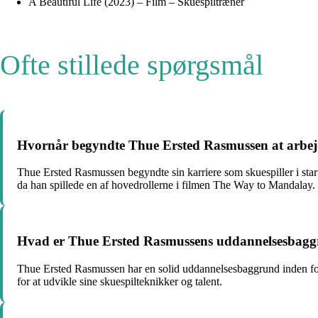
A Beautiful Life (2023) – Film – Skuespiltræner
Ofte stillede spørgsmål
Hvornår begyndte Thue Ersted Rasmussen at arbejd
Thue Ersted Rasmussen begyndte sin karriere som skuespiller i starte
da han spillede en af hovedrollerne i filmen The Way to Mandalay.
Hvad er Thue Ersted Rasmussens uddannelsesbaggr
Thue Ersted Rasmussen har en solid uddannelsesbaggrund inden for
for at udvikle sine skuespilteknikker og talent.