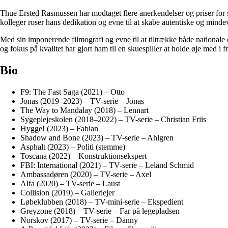
Thue Ersted Rasmussen har modtaget flere anerkendelser og priser for si
kolleger roser hans dedikation og evne til at skabe autentiske og min
Med sin imponerende filmografi og evne til at tiltrække både national
og fokus på kvalitet har gjort ham til en skuespiller at holde øje med i f
Bio
F9: The Fast Saga (2021) – Otto
Jonas (2019–2023) – TV-serie – Jonas
The Way to Mandalay (2018) – Lennart
Sygeplejeskolen (2018–2022) – TV-serie – Christian Friis
Hygge! (2023) – Fabian
Shadow and Bone (2023) – TV-serie – Ahlgren
Asphalt (2023) – Politi (stemme)
Toscana (2022) – Konstruktionsekspert
FBI: International (2021) – TV-serie – Leland Schmid
Ambassadøren (2020) – TV-serie – Axel
Alfa (2020) – TV-serie – Laust
Collision (2019) – Galleriejer
Løbeklubben (2018) – TV-mini-serie – Ekspedient
Greyzone (2018) – TV-serie – Far på legepladsen
Norskov (2017) – TV-serie – Danny