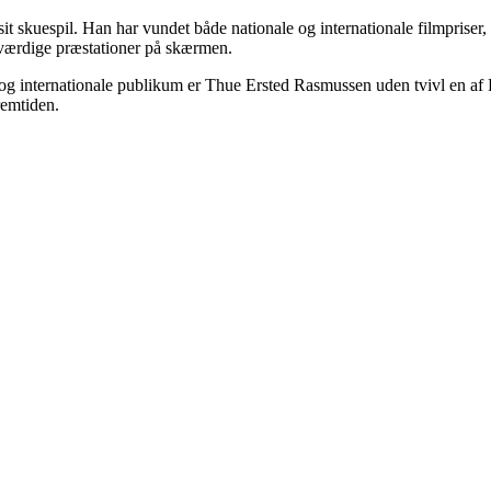
t skuespil. Han har vundet både nationale og internationale filmpriser, 
deværdige præstationer på skærmen.
e og internationale publikum er Thue Ersted Rasmussen uden tvivl en af
remtiden.