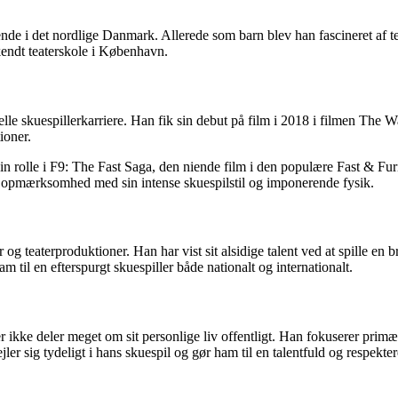
e i det nordlige Danmark. Allerede som barn blev han fascineret af tea
kendt teaterskole i København.
le skuespillerkarriere. Han fik sin debut på film i 2018 i filmen The 
ioner.
 rolle i F9: The Fast Saga, den niende film i den populære Fast & Furi
s opmærksomhed med sin intense skuespilstil og imponerende fysik.
 teaterproduktioner. Han har vist sit alsidige talent ved at spille en bre
am til en efterspurgt skuespiller både nationalt og internationalt.
kke deler meget om sit personlige liv offentligt. Han fokuserer primært p
jler sig tydeligt i hans skuespil og gør ham til en talentfuld og respekter