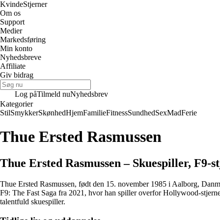
Kvinde
Stjerner
Om os
Support
Medier
Markedsføring
Min konto
Nyhedsbreve
Affiliate
Giv bidrag
Log på
Tilmeld nu
Nyhedsbrev
Kategorier
Stil
Smykker
Skønhed
Hjem
Familie
Fitness
Sundhed
Sex
Mad
Ferie
Thue Ersted Rasmussen
Thue Ersted Rasmussen – Skuespiller, F9-st
Thue Ersted Rasmussen, født den 15. november 1985 i Aalborg, Danmark, e
F9: The Fast Saga fra 2021, hvor han spiller overfor Hollywood-stjerne
talentfuld skuespiller.