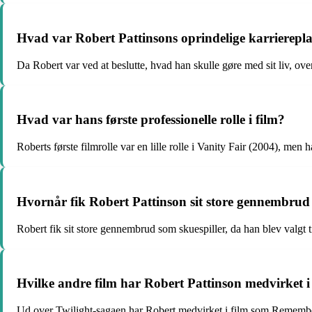
Hvad var Robert Pattinsons oprindelige karriereplan
Da Robert var ved at beslutte, hvad han skulle gøre med sit liv, over
Hvad var hans første professionelle rolle i film?
Roberts første filmrolle var en lille rolle i Vanity Fair (2004), men
Hvornår fik Robert Pattinson sit store gennembrud
Robert fik sit store gennembrud som skuespiller, da han blev valgt
Hvilke andre film har Robert Pattinson medvirket i
Ud over Twilight-sagaen har Robert medvirket i film som Remember 