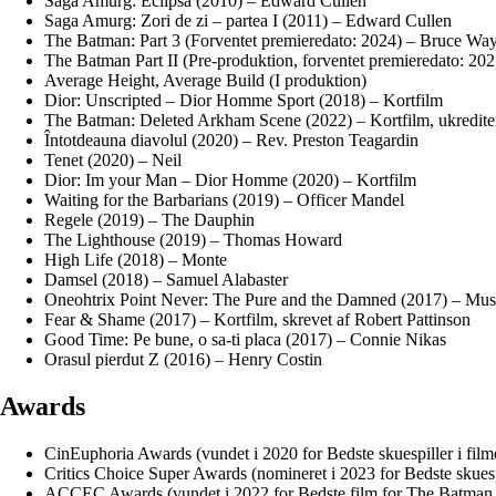
Saga Amurg: Eclipsa (2010) – Edward Cullen
Saga Amurg: Zori de zi – partea I (2011) – Edward Cullen
The Batman: Part 3 (Forventet premieredato: 2024) – Bruce W
The Batman Part II (Pre-produktion, forventet premieredato: 
Average Height, Average Build (I produktion)
Dior: Unscripted – Dior Homme Sport (2018) – Kortfilm
The Batman: Deleted Arkham Scene (2022) – Kortfilm, ukredit
Întotdeauna diavolul (2020) – Rev. Preston Teagardin
Tenet (2020) – Neil
Dior: Im your Man – Dior Homme (2020) – Kortfilm
Waiting for the Barbarians (2019) – Officer Mandel
Regele (2019) – The Dauphin
The Lighthouse (2019) – Thomas Howard
High Life (2018) – Monte
Damsel (2018) – Samuel Alabaster
Oneohtrix Point Never: The Pure and the Damned (2017) – Mus
Fear & Shame (2017) – Kortfilm, skrevet af Robert Pattinson
Good Time: Pe bune, o sa-ti placa (2017) – Connie Nikas
Orasul pierdut Z (2016) – Henry Costin
Awards
CinEuphoria Awards (vundet i 2020 for Bedste skuespiller i fil
Critics Choice Super Awards (nomineret i 2023 for Bedste skuesp
ACCEC Awards (vundet i 2022 for Bedste film for The Batman o