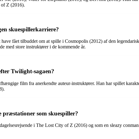
 of Z (2016).
en skuespillerkarriere?
 at have fået tilbuddet om at spille i Cosmopolis (2012) af den legenda
de med store instruktører i de kommende år.
efter Twilight-sagaen?
uafhængige film fra anerkendte auteur-instruktører. Han har spillet kar
8).
 præstationer som skuespiller?
opdagelsesrejsende i The Lost City of Z (2016) og som en sleazy conma