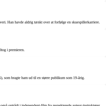
iveri. Han havde aldrig tænkt over at forfølge en skuespillerkarriere.
eltog i premieren.
5), som bragte ham ud til en større publikum som 19-årig.
å optrådt i independent-film fra respekterede auteur-instruktører