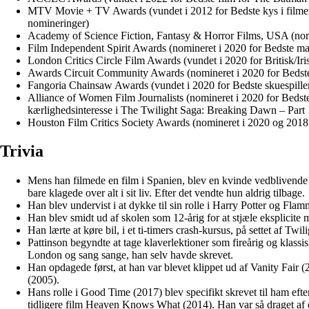
MTV Movie + TV Awards (vundet i 2012 for Bedste kys i filmen 
nomineringer)
Academy of Science Fiction, Fantasy & Horror Films, USA (nomi
Film Independent Spirit Awards (nomineret i 2020 for Bedste ma
London Critics Circle Film Awards (vundet i 2020 for Britisk/Irisk
Awards Circuit Community Awards (nomineret i 2020 for Bedste
Fangoria Chainsaw Awards (vundet i 2020 for Bedste skuespille
Alliance of Women Film Journalists (nomineret i 2020 for Bedste
kærlighedsinteresse i The Twilight Saga: Breaking Dawn – Part 
Houston Film Critics Society Awards (nomineret i 2020 og 2018
Trivia
Mens han filmede en film i Spanien, blev en kvinde vedblivende s
bare klagede over alt i sit liv. Efter det vendte hun aldrig tilbage.
Han blev undervist i at dykke til sin rolle i Harry Potter og Fla
Han blev smidt ud af skolen som 12-årig for at stjæle eksplicite
Han lærte at køre bil, i et ti-timers crash-kursus, på settet af Twil
Pattinson begyndte at tage klaverlektioner som fireårig og klass
London og sang sange, han selv havde skrevet.
Han opdagede først, at han var blevet klippet ud af Vanity Fair (
(2005).
Hans rolle i Good Time (2017) blev specifikt skrevet til ham efter
tidligere film Heaven Knows What (2014). Han var så draget af en