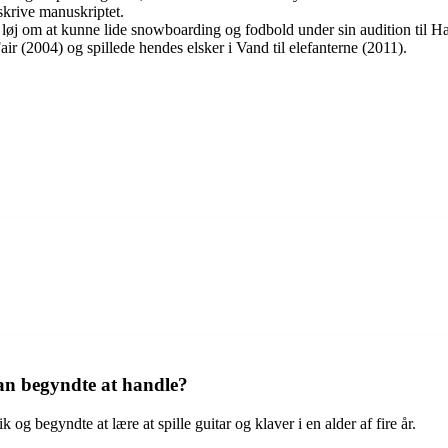
 skrive manuskriptet.
n løj om at kunne lide snowboarding og fodbold under sin audition til Ha
ir (2004) og spillede hendes elsker i Vand til elefanterne (2011).
han begyndte at handle?
g begyndte at lære at spille guitar og klaver i en alder af fire år.