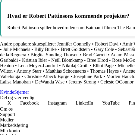
Hvad er Robert Pattinsons kommende projekter?
Robert Pattinson spiller hovedrollen som Batman i filmen The Batma
Andre populære skuespillere:
Jennifer Connelly
•
Robert Davi
•
Amir 
•
Julie Michaels
•
Billy Burke
•
Brett Goldstein
•
Gary Cole
•
Sebastiá
de la Reguera
•
Birgitta Sunding Thorsen
•
Brad Garrett
•
Adam Pålss
Garibaldi
•
Kristian Ibler
•
Neill Blomkamp
•
Bree Elrod
•
Rose McG
Heaton
•
Lena Meyer-Landrut
•
Nikolaj Groth
•
Elliot Page
•
Michelle 
Wilton
•
Antony Starr
•
Matthias Schoenaerts
•
Thomas Hayes
•
Anett
Vallelonga
•
Christine Albeck Børge
•
Josephine Park
•
Morten Hauch-
Lalisa Manoban
•
DeWanda Wise
•
Jeremy Strong
•
Celeste OConnor
Kvinde
Stjerner
Del og vær venlig
X
Facebook
Instagram
LinkedIn
YouTube
Pin
Om os
Support
Medier
Markedsføring
Min konto