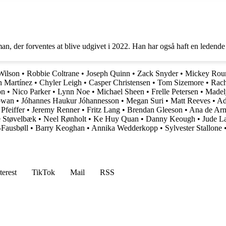
n, der forventes at blive udgivet i 2022. Han har også haft en ledende 
Wilson
•
Robbie Coltrane
•
Joseph Quinn
•
Zack Snyder
•
Mickey Rou
n Martínez
•
Chyler Leigh
•
Casper Christensen
•
Tom Sizemore
•
Rach
on
•
Nico Parker
•
Lynn Noe
•
Michael Sheen
•
Frelle Petersen
•
Madel
owan
•
Jóhannes Haukur Jóhannesson
•
Megan Suri
•
Matt Reeves
•
Ad
Pfeiffer
•
Jeremy Renner
•
Fritz Lang
•
Brendan Gleeson
•
Ana de Ar
e Støvelbæk
•
Neel Rønholt
•
Ke Huy Quan
•
Danny Keough
•
Jude L
Fausbøll
•
Barry Keoghan
•
Annika Wedderkopp
•
Sylvester Stallone
terest
TikTok
Mail
RSS