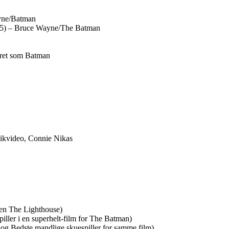
ayne/Batman
2025) – Bruce Wayne/The Batman
eret som Batman
ikvideo, Connie Nikas
men The Lighthouse)
iller i en superhelt-film for The Batman)
g Bedste mandlige skuespiller for samme film)