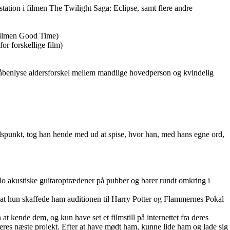
ion i filmen The Twilight Saga: Eclipse, samt flere andre
 filmen Good Time)
or forskellige film)
t åbenlyse aldersforskel mellem mandlige hovedperson og kvindelig
idspunkt, tog han hende med ud at spise, hvor han, med hans egne ord,
olo akustiske guitaroptrædener på pubber og barer rundt omkring i
g, at hun skaffede ham auditionen til Harry Potter og Flammernes Pokal
at kende dem, og kun have set et filmstill på internettet fra deres
deres næste projekt. Efter at have mødt ham, kunne lide ham og lade sig