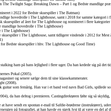
The Twilight Saga: Breaking Dawn – Part 1 og Bedste mandlige præstat
neret i 2022 for Bedste skuespiller i The Batman)
ndlige hovedrolle i The Lighthouse, samt i 2018 for samme kategori i
 skuespiller af året for The Lighthouse og nomineret i flere kategorier f
 mandlige hovedrolle i The Lighthouse)
r i The Lighthouse)
 skuespiller i The Lighthouse, samt tidligere vindende i 2012 for Mes
1)
 for Bedste skuespiller i hhv. The Lighthouse og Good Time)
talking ham på hans lejlighed i flere uger. Da han kedede sig på det t
mmernes Pokal (2005).
 magasiner og senere sælge dem til sine klassekammerater.
ight (2008).
isk guitar som femårig. Han var i et band ved navn Bad Girls, spillede s
2004), da han deltog i premieren. Castingdirektøren følte sig så skyldi
 at have sendt en spontan e-mail til Safdie-brødrene (instruktører), uden 
ergien på fotografiet, at han havde en stærk lyst til at være en del af 