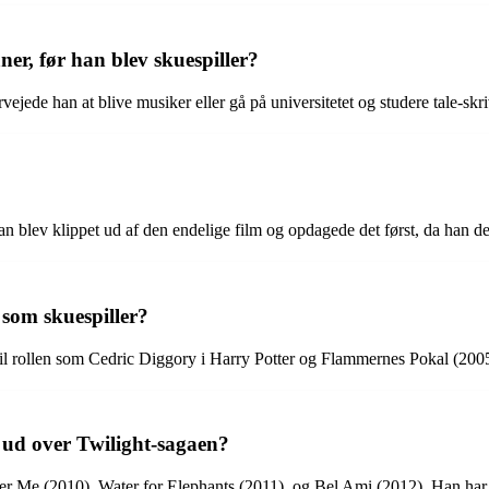
er, før han blev skuespiller?
vejede han at blive musiker eller gå på universitetet og studere tale-skr
 han blev klippet ud af den endelige film og opdagede det først, da han d
 som skuespiller?
 til rollen som Cedric Diggory i Harry Potter og Flammernes Pokal (200
 ud over Twilight-sagaen?
Me (2010), Water for Elephants (2011), og Bel Ami (2012). Han har ogs