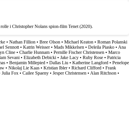
rolle i Christopher Nolans spion-film Tenet (2020).
rke
•
Nathan Fillion
•
Bree Olson
•
Michael Keaton
•
Roman Polanski
el Sennott
•
Katrin Weisser
•
Mads Mikkelsen
•
Deleila Piasko
•
Ana
yn Cline
•
Charlie Hunnam
•
Pernille Fischer Christensen
•
Marco
am Sevani
•
Elizabeth Debicki
•
Jake Lacy
•
Ruby Rose
•
Patricia
mas
•
Benjamin Millepied
•
Dallas Liu
•
Katherine Langford
•
Penelope
aw
•
Nikolaj Lie Kaas
•
Kristian Ibler
•
Richard Clifford
•
Frank
•
Julia Fox
•
Cailee Spaeny
•
Jesper Christensen
•
Alan Ritchson
•