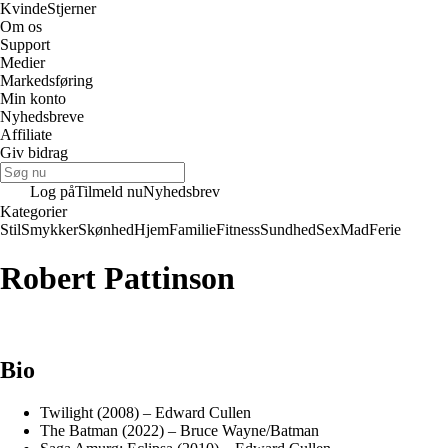
Kvinde
Stjerner
Om os
Support
Medier
Markedsføring
Min konto
Nyhedsbreve
Affiliate
Giv bidrag
Log på
Tilmeld nu
Nyhedsbrev
Kategorier
Stil
Smykker
Skønhed
Hjem
Familie
Fitness
Sundhed
Sex
Mad
Ferie
Robert Pattinson
Bio
Twilight (2008) – Edward Cullen
The Batman (2022) – Bruce Wayne/Batman