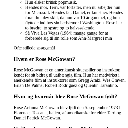
Hun elsker britisk popmusik.
Hendes mor, Terri, var forfatter, men nu arbejder hun
for Microsoft. Hendes far, Daniel, er kunstner. Hendes
forældre blev skilt, da hun var 10 år gammel, og hun
flyttede ind hos sin bedstemor i Washington. Rose har
to brødre, to søstre og to halvsøskende.
Så Viva Las Vegas (1964) mange gange for at
forberede sig til sin rolle som Ann-Margret i min
Ofte stillede spørgsmål
Hvem er Rose McGowan?
Rose McGowan er en amerikansk skuespiller og instruktør,
kendt for sit bidrag til uafhængig film. Hun har medvirket i
anerkendte film af instruktører som Gregg Araki, Wes Craven,
Brian De Palma, Robert Rodriguez og Quentin Tarantino.
Hvor og hvornår blev Rose McGowan født?
Rose Arianna McGowan blev født den 5. september 1973 i
Florence, Toscana, Italien, af amerikanske forældre Terri og
Daniel Patrick McGowan.