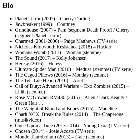
Bio
Planet Terror (2007) – Cherry Darling
Jawbreaker (1999) – Courtney
Grindhouse (2007) – Pam (segment Death Proof) / Cherry
(segment Planet Terror)
Charmed (2001-2006) – Paige Matthews (TV-serie)
Nicholas Kirkwood: Resistance (2018) – Hacker
Womans Womb (2017) – Woman (stemme)
The Sound (2017) – Kelly Johansen
Heresy (2016) – Heresy
Ultimate Spider-Man (2016) – Medusa (stemme) (TV-serie)
The Caged Pillows (2016) – Monday (stemme)
The Tell-Tale Heart (2016) – Ariel
Call of Duty: Advanced Warfare – Exo Zombies (2015) –
Lilith (stemme)
Rose McGowan: RM486 (2015) – Alien / Dark Beauty /
Green Hair …
The Weight of Blood and Bones (2015) – Madeline
Charli XCX: Break the Rules (2014) – The Chaperone
(musikvideo)
Once Upon a Time (2013-2014) – Young Cora (TV-serie)
Chosen (2014) – Josie Acosta (TV-serie)
Mondo Taurobolium (2013) – Gale (stemme)