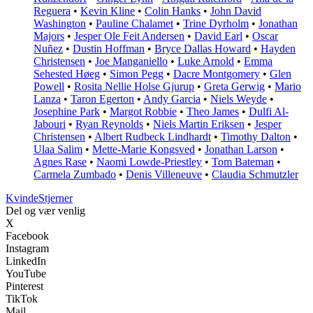
Reguera
•
Kevin Kline
•
Colin Hanks
•
John David
Washington
•
Pauline Chalamet
•
Trine Dyrholm
•
Jonathan
Majors
•
Jesper Ole Feit Andersen
•
David Earl
•
Oscar
Nuñez
•
Dustin Hoffman
•
Bryce Dallas Howard
•
Hayden
Christensen
•
Joe Manganiello
•
Luke Arnold
•
Emma
Sehested Høeg
•
Simon Pegg
•
Dacre Montgomery
•
Glen
Powell
•
Rosita Nellie Holse Gjurup
•
Greta Gerwig
•
Mario
Lanza
•
Taron Egerton
•
Andy Garcia
•
Niels Weyde
•
Josephine Park
•
Margot Robbie
•
Theo James
•
Dulfi Al-
Jabouri
•
Ryan Reynolds
•
Niels Martin Eriksen
•
Jesper
Christensen
•
Albert Rudbeck Lindhardt
•
Timothy Dalton
•
Ulaa Salim
•
Mette-Marie Kongsved
•
Jonathan Larson
•
Agnes Rase
•
Naomi Lowde-Priestley
•
Tom Bateman
•
Carmela Zumbado
•
Denis Villeneuve
•
Claudia Schmutzler
Kvinde
Stjerner
Del og vær venlig
X
Facebook
Instagram
LinkedIn
YouTube
Pinterest
TikTok
Mail