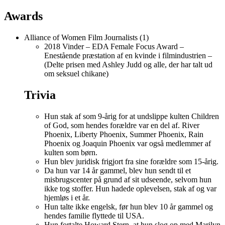
Awards
Alliance of Women Film Journalists (1)
2018 Vinder – EDA Female Focus Award –
Enestående præstation af en kvinde i filmindustrien –
(Delte prisen med Ashley Judd og alle, der har talt ud
om seksuel chikane)
Trivia
Hun stak af som 9-årig for at undslippe kulten Children
of God, som hendes forældre var en del af. River
Phoenix, Liberty Phoenix, Summer Phoenix, Rain
Phoenix og Joaquin Phoenix var også medlemmer af
kulten som børn.
Hun blev juridisk frigjort fra sine forældre som 15-årig.
Da hun var 14 år gammel, blev hun sendt til et
misbrugscenter på grund af sit udseende, selvom hun
ikke tog stoffer. Hun hadede oplevelsen, stak af og var
hjemløs i et år.
Hun talte ikke engelsk, før hun blev 10 år gammel og
hendes familie flyttede til USA.
Hun fortalte Howard Stern, at hun slog op med Marilyn