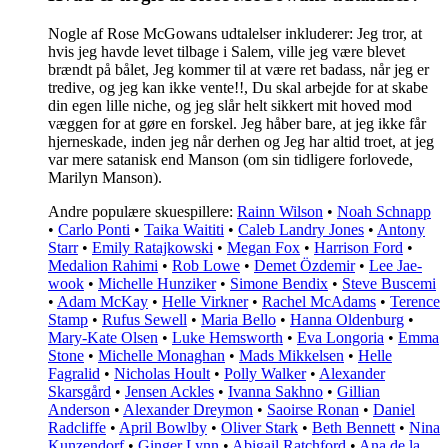
Nogle af Rose McGowans udtalelser inkluderer: Jeg tror, at
hvis jeg havde levet tilbage i Salem, ville jeg være blevet
brændt på bålet, Jeg kommer til at være ret badass, når jeg er
tredive, og jeg kan ikke vente!!, Du skal arbejde for at skabe
din egen lille niche, og jeg slår helt sikkert mit hoved mod
væggen for at gøre en forskel. Jeg håber bare, at jeg ikke får
hjerneskade, inden jeg når derhen og Jeg har altid troet, at jeg
var mere satanisk end Manson (om sin tidligere forlovede,
Marilyn Manson).
Andre populære skuespillere:
Rainn Wilson
•
Noah Schnapp
•
Carlo Ponti
•
Taika Waititi
•
Caleb Landry Jones
•
Antony
Starr
•
Emily Ratajkowski
•
Megan Fox
•
Harrison Ford
•
Medalion Rahimi
•
Rob Lowe
•
Demet Özdemir
•
Lee Jae-
wook
•
Michelle Hunziker
•
Simone Bendix
•
Steve Buscemi
•
Adam McKay
•
Helle Virkner
•
Rachel McAdams
•
Terence
Stamp
•
Rufus Sewell
•
Maria Bello
•
Hanna Oldenburg
•
Mary-Kate Olsen
•
Luke Hemsworth
•
Eva Longoria
•
Emma
Stone
•
Michelle Monaghan
•
Mads Mikkelsen
•
Helle
Fagralid
•
Nicholas Hoult
•
Polly Walker
•
Alexander
Skarsgård
•
Jensen Ackles
•
Ivanna Sakhno
•
Gillian
Anderson
•
Alexander Dreymon
•
Saoirse Ronan
•
Daniel
Radcliffe
•
April Bowlby
•
Oliver Stark
•
Beth Bennett
•
Nina
Kunzendorf
•
Ginger Lynn
•
Abigail Ratchford
•
Ana de la