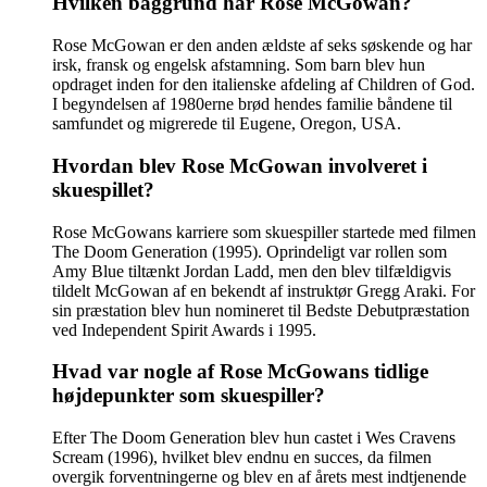
Hvilken baggrund har Rose McGowan?
Rose McGowan er den anden ældste af seks søskende og har
irsk, fransk og engelsk afstamning. Som barn blev hun
opdraget inden for den italienske afdeling af Children of God.
I begyndelsen af 1980erne brød hendes familie båndene til
samfundet og migrerede til Eugene, Oregon, USA.
Hvordan blev Rose McGowan involveret i
skuespillet?
Rose McGowans karriere som skuespiller startede med filmen
The Doom Generation (1995). Oprindeligt var rollen som
Amy Blue tiltænkt Jordan Ladd, men den blev tilfældigvis
tildelt McGowan af en bekendt af instruktør Gregg Araki. For
sin præstation blev hun nomineret til Bedste Debutpræstation
ved Independent Spirit Awards i 1995.
Hvad var nogle af Rose McGowans tidlige
højdepunkter som skuespiller?
Efter The Doom Generation blev hun castet i Wes Cravens
Scream (1996), hvilket blev endnu en succes, da filmen
overgik forventningerne og blev en af årets mest indtjenende