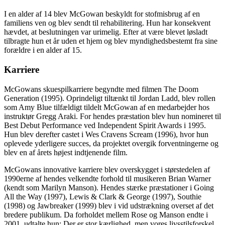
I en alder af 14 blev McGowan beskyldt for stofmisbrug af en
familiens ven og blev sendt til rehabilitering. Hun har konsekvent
hævdet, at beslutningen var urimelig. Efter at være blevet løsladt
tilbragte hun et år uden et hjem og blev myndighedsbestemt fra sine
forældre i en alder af 15.
Karriere
McGowans skuespilkarriere begyndte med filmen The Doom
Generation (1995). Oprindeligt tiltænkt til Jordan Ladd, blev rollen
som Amy Blue tilfældigt tildelt McGowan af en medarbejder hos
instruktør Gregg Araki. For hendes præstation blev hun nomineret til
Best Debut Performance ved Independent Spirit Awards i 1995.
Hun blev derefter castet i Wes Cravens Scream (1996), hvor hun
oplevede yderligere succes, da projektet overgik forventningerne og
blev en af ​​årets højest indtjenende film.
McGowans innovative karriere blev overskygget i størstedelen af
1990erne af hendes velkendte forhold til musikeren Brian Warner
(kendt som Marilyn Manson). Hendes stærke præstationer i Going
All the Way (1997), Lewis & Clark & George (1997), Southie
(1998) og Jawbreaker (1999) blev i vid udstrækning overset af det
bredere publikum. Da forholdet mellem Rose og Manson endte i
2001, udtalte hun: Der er stor kærlighed, men vores livsstilsforskel