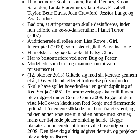
Hun beundrer Sophia Loren, Ralph Fiennes, Susan
Sarandon, Linda Fiorentino, Clara Bow, Elizabeth
Taylor, Bette Davis, Joan Crawford, Jessica Lange og
Ava Gardner.
Bad om, at stripperstangen skulle desinficeres, inden
hun udførte sin go-go-danserutine i Planet Terror
(2007).
Auditionerede til rollen som Lisa Rowe i Girl,
Interrupted (1999), som i stedet gik til Angelina Jolie.
Hun elsker at synge karaoke til Patsy Cline.
Har to bostonterriere ved navn Bug og Fester.
Modellede som barn og drømmer om at være
museumschef.
(12. oktober 2013) Giftede sig med sin kæreste gennem
et år, Davey Detail, efter et forlovelse på 3 måneder.
Skulle have spillet hovedrollen i en genindspilning af
Red Sonja (1985). To promoveringsplakater til filmen
blev udgivet under Comic Con i 2008. Begge af dem
viste McGowan klædt som Red Sonja med flammende
rødt hår. På den ene slikkede hun blod fra et sværd, og
på den anden knælede hun på en bunke med kranier,
mens der fløj røde pletter omkring hende. Begge
plakater annoncerede, at filmen ville blive udgivet i
2009. Den blev dog aldrig udgivet dette år, og projektet
blev aldrig realiseret.