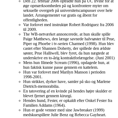
Den 22. februar 2006 optrådte hun på UC Irvine for at
øge opmærksomheden på og konfrontere myter om
seksuelle overgreb på universitetscampusser over hele
landet. Arrangementet var gratis og åbent for
offentligheden.
Var forlovet med instruktør Robert Rodriguez fra 2006
til 2009.
The WB-netværket annoncerede, at hun skulle spille
Paige Matthews, den længe savnede halvsøster til Prue,
Piper og Phoebe i tv-serien Charmed (1998). Hun blev
castet efter Shannen Doherty, der spillede den ældste
søster, Prue Halliwell, blev fyret, da hun nægtede at
underskrive en to-årig kontraktforlængelse. (Juni 2001)
Mens hun filmede Scream (1996), opdagede hun, at
hun faktisk kunne passe gennem en kattelem.
Hun var forlovet med Marilyn Manson i perioden
1998-2001.
Hun strikker, dyrker have, samler på sko og Marlene
Dietrich-memorabilia.
En tatovering af en kvinde på hendes højre skulder er
blevet fjernet gennem kirurgi.
Hendes hund, Fester, er opkaldt efter Onkel Fester fra
Familien Addams (1964).
Hun er gode venner med sine Jawbreaker (1999)
medskuespillere Julie Benz og Rebecca Gayheart.