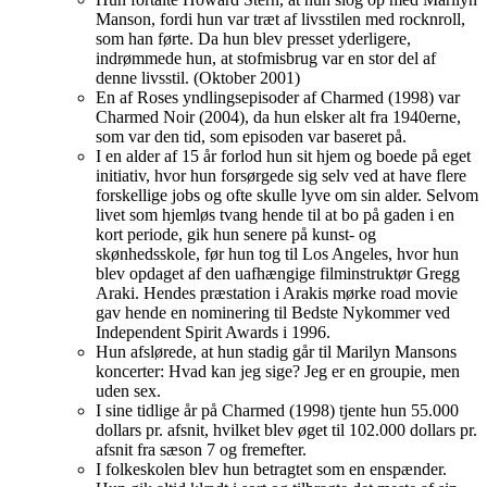
Manson, fordi hun var træt af livsstilen med rocknroll,
som han førte. Da hun blev presset yderligere,
indrømmede hun, at stofmisbrug var en stor del af
denne livsstil. (Oktober 2001)
En af Roses yndlingsepisoder af Charmed (1998) var
Charmed Noir (2004), da hun elsker alt fra 1940erne,
som var den tid, som episoden var baseret på.
I en alder af 15 år forlod hun sit hjem og boede på eget
initiativ, hvor hun forsørgede sig selv ved at have flere
forskellige jobs og ofte skulle lyve om sin alder. Selvom
livet som hjemløs tvang hende til at bo på gaden i en
kort periode, gik hun senere på kunst- og
skønhedsskole, før hun tog til Los Angeles, hvor hun
blev opdaget af den uafhængige filminstruktør Gregg
Araki. Hendes præstation i Arakis mørke road movie
gav hende en nominering til Bedste Nykommer ved
Independent Spirit Awards i 1996.
Hun afslørede, at hun stadig går til Marilyn Mansons
koncerter: Hvad kan jeg sige? Jeg er en groupie, men
uden sex.
I sine tidlige år på Charmed (1998) tjente hun 55.000
dollars pr. afsnit, hvilket blev øget til 102.000 dollars pr.
afsnit fra sæson 7 og fremefter.
I folkeskolen blev hun betragtet som en enspænder.