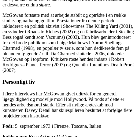
er desværre endnu større.
McGowan fortsatte med at arbejde stabilt og optrådte i en række
studie- og uafhængige film. Præstationer fra denne periode
inkluderer: en politisk aktivist i Showtimes The Killing Yard (2001),
en svindler i Roads to Riches (2002) og en fabriksarbejder i Stealing
Bess (også kendt som Vacuums) (2003). Hun blev genintroduceret
for det brede publikum som Paige Matthews i Aaron Spellings
Charmed (1998), en populær tv-serie, som hun dedikerede fem på
hinanden følgende år til. Da Charmed sluttede i 2006, dukkede
McGowan op i topform. Kritikere roste hendes indsats i Robert
Rodriguezs Planet Terror (2007) og Quentin Tarantinos Death Proof
(2007).
Personligt liv
I flere interviews har McGowan givet udtryk for en generel
ligegyldighed og modvilje mod Hollywood. På trods af dette er
hendes arbejdsmoral stærk. Efter sit nylige ægteskab med
kunstneren Davey Detail har skuespilleren besluttet at forfølge flere
projekter som instruktør.
Født:
5. september 1973 i Firenze, Toscana, Italien
Fulde navn:
Rose Arianna McGowan