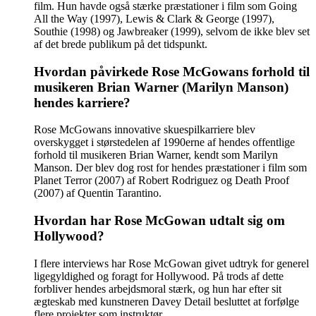
film. Hun havde også stærke præstationer i film som Going
All the Way (1997), Lewis & Clark & George (1997),
Southie (1998) og Jawbreaker (1999), selvom de ikke blev set
af det brede publikum på det tidspunkt.
Hvordan påvirkede Rose McGowans forhold til
musikeren Brian Warner (Marilyn Manson)
hendes karriere?
Rose McGowans innovative skuespilkarriere blev
overskygget i størstedelen af 1990erne af hendes offentlige
forhold til musikeren Brian Warner, kendt som Marilyn
Manson. Der blev dog rost for hendes præstationer i film som
Planet Terror (2007) af Robert Rodriguez og Death Proof
(2007) af Quentin Tarantino.
Hvordan har Rose McGowan udtalt sig om
Hollywood?
I flere interviews har Rose McGowan givet udtryk for generel
ligegyldighed og foragt for Hollywood. På trods af dette
forbliver hendes arbejdsmoral stærk, og hun har efter sit
ægteskab med kunstneren Davey Detail besluttet at forfølge
flere projekter som instruktør.