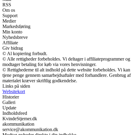
RSS
Om os
Support
Medier
Markedsføring
Min konto
Nyhedsbreve
Affiliate
Giv bidrag
© Al kopiering forbudt.
© Alle rettigheder forbeholdes. Vi deltager i affiliateprogrammer og
modtager betaling for køb via vores henvisninger.
© Rettighederne til alt indhold på dette website forbeholdes. Vi kan
tjene penge gennem samarbejdsaftaler med forhandlere. Genbrug af
materialet kræver skriftlig godkendelse.
Links på siden
Websitekort
Historier
Galleri
Update
Indholdsfeed
KvindeStjerner.dk
akommunikation
service@akommunikation.dk
Modtag nyheder direkte i din indbakke