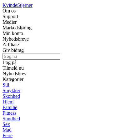
Kvinde
Stjerner
Om os
Support
Medier
Markedsføring
Min konto
Nyhedsbreve
Affiliate
Giv bidrag
Log på
Tilmeld nu
Nyhedsbrev
Kategorier
Stil
Smykker
Skønhed
Hjem
Familie
Fitness
Sundhed
Sex
Mad
Ferie