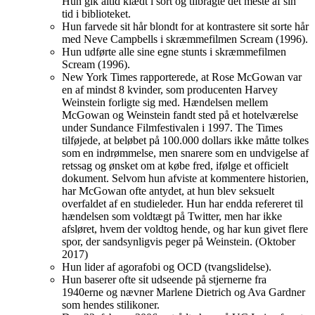
Hun gik altid klædt i sort og tilbragte det meste af sin
tid i biblioteket.
Hun farvede sit hår blondt for at kontrastere sit sorte hår
med Neve Campbells i skræmmefilmen Scream (1996).
Hun udførte alle sine egne stunts i skræmmefilmen
Scream (1996).
New York Times rapporterede, at Rose McGowan var
en af mindst 8 kvinder, som producenten Harvey
Weinstein forligte sig med. Hændelsen mellem
McGowan og Weinstein fandt sted på et hotelværelse
under Sundance Filmfestivalen i 1997. The Times
tilføjede, at beløbet på 100.000 dollars ikke måtte tolkes
som en indrømmelse, men snarere som en undvigelse af
retssag og ønsket om at købe fred, ifølge et officielt
dokument. Selvom hun afviste at kommentere historien,
har McGowan ofte antydet, at hun blev seksuelt
overfaldet af en studieleder. Hun har endda refereret til
hændelsen som voldtægt på Twitter, men har ikke
afsløret, hvem der voldtog hende, og har kun givet flere
spor, der sandsynligvis peger på Weinstein. (Oktober
2017)
Hun lider af agorafobi og OCD (tvangslidelse).
Hun baserer ofte sit udseende på stjernerne fra
1940erne og nævner Marlene Dietrich og Ava Gardner
som hendes stilikoner.