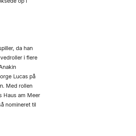
oksede op i
piller, da han
edroller i flere
 Anakin
eorge Lucas på
n. Med rollen
as Haus am Meer
 nomineret til