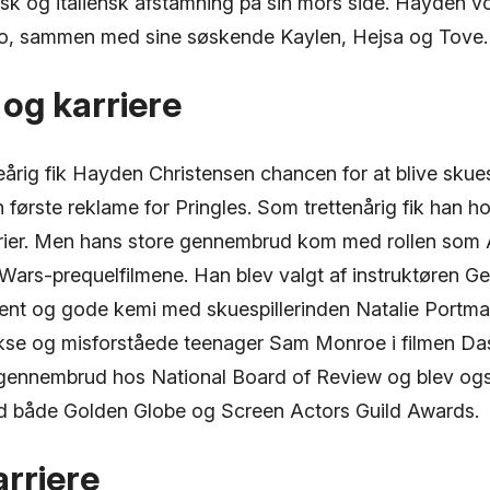
nsk og italiensk afstamning på sin mors side. Hayden v
o, sammen med sine søskende Kaylen, Hejsa og Tove.
 og karriere
årig fik Hayden Christensen chancen for at blive skues
 første reklame for Pringles. Som trettenårig fik han hov
rier. Men hans store gennembrud kom med rollen som
 Wars-prequelfilmene. Han blev valgt af instruktøren G
alent og gode kemi med skuespillerinden Natalie Portma
se og misforståede teenager Sam Monroe i filmen D
gennembrud hos National Board of Review og blev også
ed både Golden Globe og Screen Actors Guild Awards.
rriere