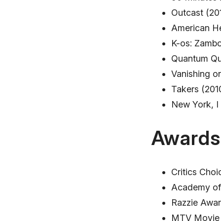
Outcast (20
American He
K-os: Zambo
Quantum Que
Vanishing on
Takers (2010
New York, I
Awards
Critics Choi
Academy of 
Razzie Awar
MTV Movie 