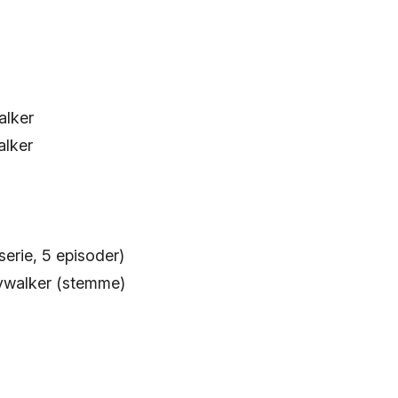
alker
alker
erie, 5 episoder)
kywalker (stemme)