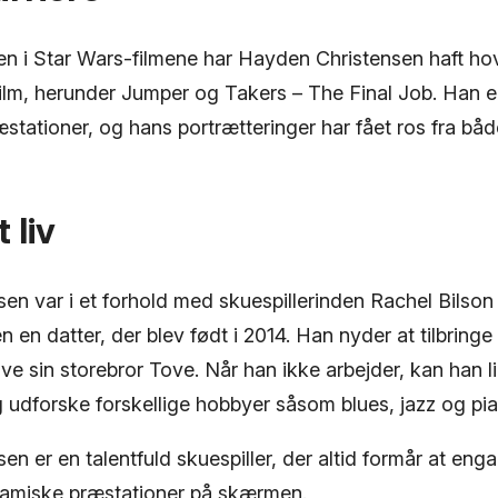
en i Star Wars-filmene har Hayden Christensen haft hov
film, herunder Jumper og Takers – The Final Job. Han er
stationer, og hans portrætteringer har fået ros fra bå
 liv
n var i et forhold med skuespillerinden Rachel Bilson f
en datter, der blev født i 2014. Han nyder at tilbringe
usive sin storebror Tove. Når han ikke arbejder, kan han
udforske forskellige hobbyer såsom blues, jazz og pia
n er en talentfuld skuespiller, der altid formår at eng
amiske præstationer på skærmen.