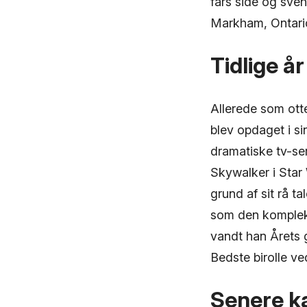
fars side og sve
Markham, Ontari
Tidlige år
Allerede som otte
blev opdaget i sin
dramatiske tv-se
Skywalker i Star
grund af sit rå t
som den komplek
vandt han Årets 
Bedste birolle v
Senere ka