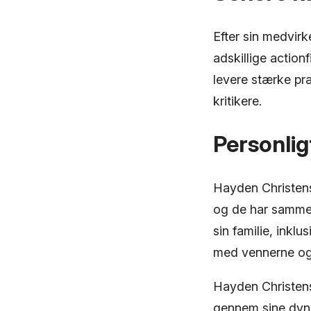
Efter sin medvirk
adskillige action
levere stærke præ
kritikere.
Personligt
Hayden Christense
og de har sammen 
sin familie, inkl
med vennerne og 
Hayden Christense
gennem sine dyn