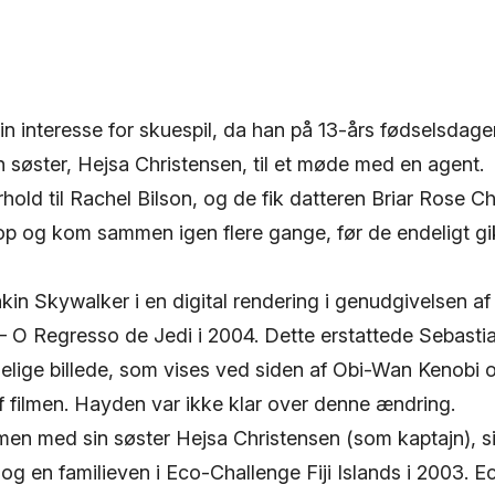
 interesse for skuespil, da han på 13-års fødselsdage
 søster, Hejsa Christensen, til et møde med en agent.
hold til Rachel Bilson, og de fik datteren Briar Rose Ch
op og kom sammen igen flere gange, før de endeligt gik h
kin Skywalker i en digital rendering i genudgivelsen af
 – O Regresso de Jedi i 2004. Dette erstattede Sebas
elige billede, som vises ved siden af Obi-Wan Kenobi 
f filmen. Hayden var ikke klar over denne ændring.
en med sin søster Hejsa Christensen (som kaptajn), s
og en familieven i Eco-Challenge Fiji Islands i 2003. 