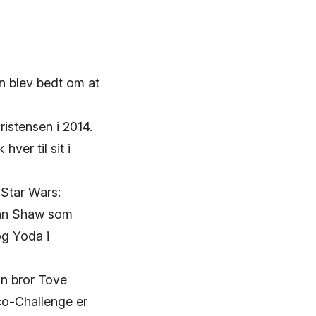
n blev bedt om at
ristensen i 2014.
ver til sit i
 Star Wars:
tian Shaw som
og Yoda i
in bror Tove
Eco-Challenge er