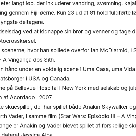
eter langt løb, der inkluderer vandring, svømning, kaja
ng gennem Fiji-øerne. Kun 23 ud af 81 hold fuldførte 
 yngste deltagere.
fødselsdag ved at kidnappe sin bror og venner og tage
ocrosskørsel.
scenerne, hvor han spillede overfor Ian McDiarmid, i 
 – A Vingança dos Sith.
n hånd under en voldelig scene i Uma Casa, uma Vida 
statsborger i USA og Canada.
ne på Bellevue Hospital i New York med selskab og ju
n af Acordado i 2007.
e skuespiller, der har spillet både Anakin Skywalker og
rth Vader, i samme film (Star Wars: Episódio III – A Vin
ange er Anakin og Vader blevet spillet af forskellige sku
e dateret Jessica Alba.