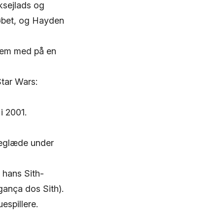
ksejlads og
løbet, og Hayden
 dem med på en
Star Wars:
i 2001.
leglæde under
 hans Sith-
gança dos Sith).
espillere.