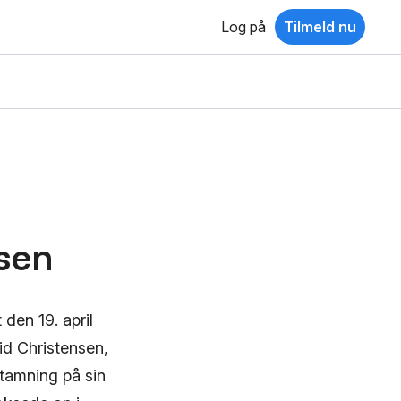
Log på
Tilmeld nu
sen
den 19. april
id Christensen,
tamning på sin