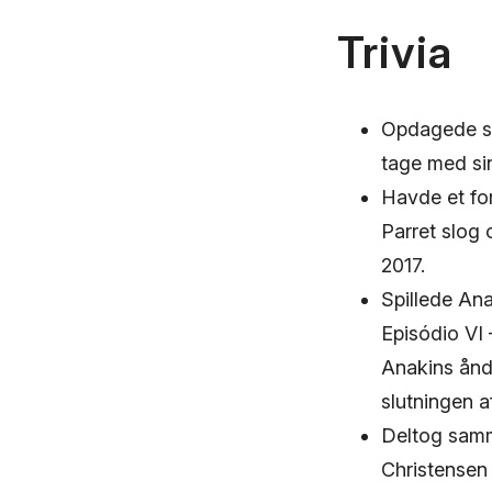
Trivia
Opdagede sin
tage med sin
Havde et for
Parret slog 
2017.
Spillede Ana
Episódio VI
Anakins ånd
slutningen a
Deltog samm
Christensen 