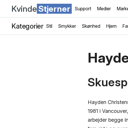
Kvinde
Stjerner
Support
Medier
Marke
Kategorier
Stil
Smykker
Skønhed
Hjem
Fa
Hayde
Skuesp
Hayden Christense
1981 i Vancouver
arbejder begge i