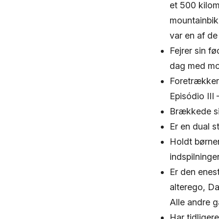
et 500 kilom
mountainbiki
var en af de
Fejrer sin 
dag med mot
Foretrækker 
Episódio III
Brækkede si
Er en dual 
Holdt børne
indspilninge
Er den enest
alterego, Da
Alle andre g
Har tidliger