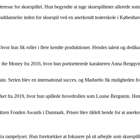
resse for skuespillet. Hun begyndte at tage skuespiltimer allerede som 
n uddannelse inden for skuespil ved en anerkendt teaterskole i Københav
hvor hun fik roller i flere kendte produktioner. Hendes talent og dedikati
 the Money fra 2016, hvor hun portrætterede karakteren Anna Bergqvist
n. Serien blev en international succes, og Madueño fik muligheden for a
 fra 2019, hvor hun spillede hovedrollen som Louise Bergstein. Hendes
zen Fonden Awards i Danmark. Prisen blev tildelt hende for at anerkend
ra rampelyset. Hun foretrækker at fokusere på sit arbejde som skuespille