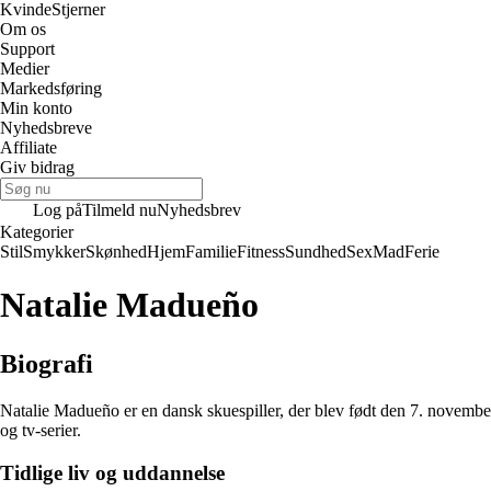
Kvinde
Stjerner
Om os
Support
Medier
Markedsføring
Min konto
Nyhedsbreve
Affiliate
Giv bidrag
Log på
Tilmeld nu
Nyhedsbrev
Kategorier
Stil
Smykker
Skønhed
Hjem
Familie
Fitness
Sundhed
Sex
Mad
Ferie
Natalie Madueño
Biografi
Natalie Madueño er en dansk skuespiller, der blev født den 7. november
og tv-serier.
Tidlige liv og uddannelse