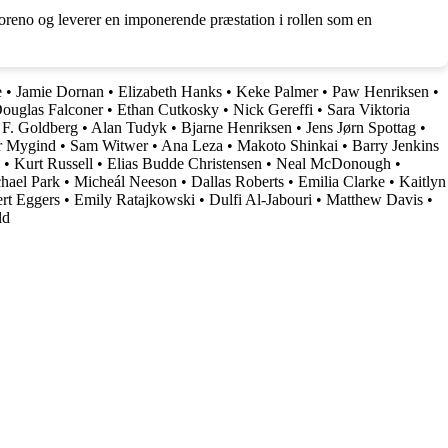
oreno og leverer en imponerende præstation i rollen som en
e
•
Jamie Dornan
•
Elizabeth Hanks
•
Keke Palmer
•
Paw Henriksen
•
ouglas Falconer
•
Ethan Cutkosky
•
Nick Gereffi
•
Sara Viktoria
F. Goldberg
•
Alan Tudyk
•
Bjarne Henriksen
•
Jens Jørn Spottag
•
r Mygind
•
Sam Witwer
•
Ana Leza
•
Makoto Shinkai
•
Barry Jenkins
•
Kurt Russell
•
Elias Budde Christensen
•
Neal McDonough
•
hael Park
•
Micheál Neeson
•
Dallas Roberts
•
Emilia Clarke
•
Kaitlyn
rt Eggers
•
Emily Ratajkowski
•
Dulfi Al-Jabouri
•
Matthew Davis
•
ld