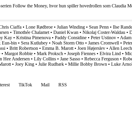
v-serien Follow the Money, hvor hun spiller hovedrollen som Claudia M
Chris Ciaffa
•
Lone Rødbroe
•
Julian Winding
•
Sean Penn
•
Ilse Rand
rsen
•
Timothée Chalamet
•
Daniel Kwan
•
Nikolaj Coster-Waldau
•
D
by Kay
•
Kristina Pimenova
•
Paddy Considine
•
Peter Ustinov
•
Adam 
k Eun-bin
•
Sera Kutlubey
•
Noah Storm Otto
•
James Cromwell
•
Pete
ssi
•
Britt Robertson
•
Emma B. Marott
•
Joen Højerslev
•
Allen Leech
e
•
Margot Robbie
•
Mark Proksch
•
Joseph Fiennes
•
Elvira Lind
•
Mic
n Hee Andersen
•
Lily Collins
•
Jane Sasso
•
Rebecca Ferguson
•
Robe
arott
•
Joey King
•
Julie Rudbæk
•
Millie Bobby Brown
•
Luke Arno
terest
TikTok
Mail
RSS