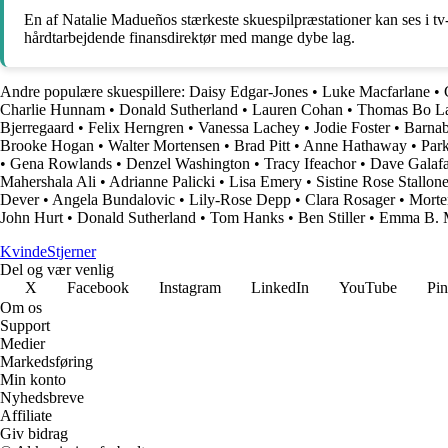
En af Natalie Madueños stærkeste skuespilpræstationer kan ses i t
hårdtarbejdende finansdirektør med mange dybe lag.
Andre populære skuespillere:
Daisy Edgar-Jones
•
Luke Macfarlane
•
Charlie Hunnam
•
Donald Sutherland
•
Lauren Cohan
•
Thomas Bo La
Bjerregaard
•
Felix Herngren
•
Vanessa Lachey
•
Jodie Foster
•
Barna
Brooke Hogan
•
Walter Mortensen
•
Brad Pitt
•
Anne Hathaway
•
Par
•
Gena Rowlands
•
Denzel Washington
•
Tracy Ifeachor
•
Dave Galafa
Mahershala Ali
•
Adrianne Palicki
•
Lisa Emery
•
Sistine Rose Stallon
Dever
•
Angela Bundalovic
•
Lily-Rose Depp
•
Clara Rosager
•
Morte
John Hurt
•
Donald Sutherland
•
Tom Hanks
•
Ben Stiller
•
Emma B. M
Kvinde
Stjerner
Del og vær venlig
X
Facebook
Instagram
LinkedIn
YouTube
Pin
Om os
Support
Medier
Markedsføring
Min konto
Nyhedsbreve
Affiliate
Giv bidrag