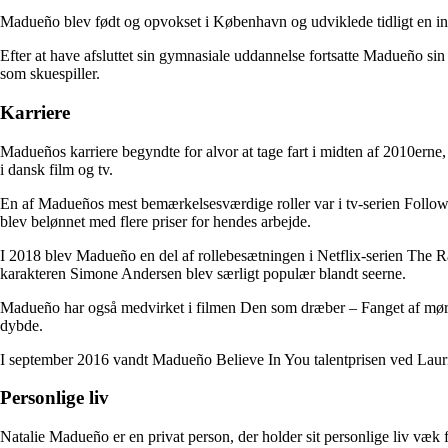
Madueño blev født og opvokset i København og udviklede tidligt en inte
Efter at have afsluttet sin gymnasiale uddannelse fortsatte Madueño si
som skuespiller.
Karriere
Madueños karriere begyndte for alvor at tage fart i midten af ​​2010erne, 
i dansk film og tv.
En af Madueños mest bemærkelsesværdige roller var i tv-serien Follow
blev belønnet med flere priser for hendes arbejde.
I 2018 blev Madueño en del af rollebesætningen i Netflix-serien The Rai
karakteren Simone Andersen blev særligt populær blandt seerne.
Madueño har også medvirket i filmen Den som dræber – Fanget af mørket
dybde.
I september 2016 vandt Madueño Believe In You talentprisen ved Laurit
Personlige liv
Natalie Madueño er en privat person, der holder sit personlige liv væk f