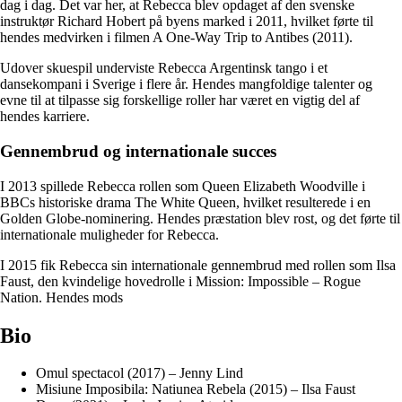
dag i dag. Det var her, at Rebecca blev opdaget af den svenske
instruktør Richard Hobert på byens marked i 2011, hvilket førte til
hendes medvirken i filmen A One-Way Trip to Antibes (2011).
Udover skuespil underviste Rebecca Argentinsk tango i et
dansekompani i Sverige i flere år. Hendes mangfoldige talenter og
evne til at tilpasse sig forskellige roller har været en vigtig del af
hendes karriere.
Gennembrud og internationale succes
I 2013 spillede Rebecca rollen som Queen Elizabeth Woodville i
BBCs historiske drama The White Queen, hvilket resulterede i en
Golden Globe-nominering. Hendes præstation blev rost, og det førte til
internationale muligheder for Rebecca.
I 2015 fik Rebecca sin internationale gennembrud med rollen som Ilsa
Faust, den kvindelige hovedrolle i Mission: Impossible – Rogue
Nation. Hendes mods
Bio
Omul spectacol (2017) – Jenny Lind
Misiune Imposibila: Natiunea Rebela (2015) – Ilsa Faust