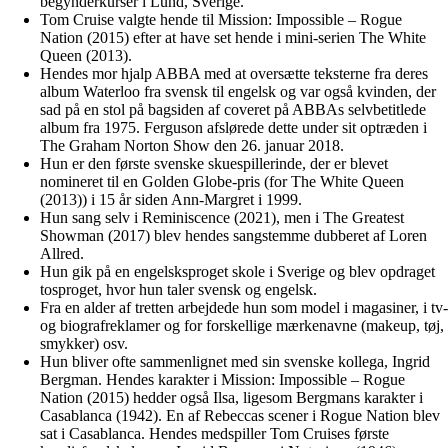
begynderkurser i Lund, Sverige.
Tom Cruise valgte hende til Mission: Impossible – Rogue
Nation (2015) efter at have set hende i mini-serien The White
Queen (2013).
Hendes mor hjalp ABBA med at oversætte teksterne fra deres
album Waterloo fra svensk til engelsk og var også kvinden, der
sad på en stol på bagsiden af coveret på ABBAs selvbetitlede
album fra 1975. Ferguson afslørede dette under sit optræden i
The Graham Norton Show den 26. januar 2018.
Hun er den første svenske skuespillerinde, der er blevet
nomineret til en Golden Globe-pris (for The White Queen
(2013)) i 15 år siden Ann-Margret i 1999.
Hun sang selv i Reminiscence (2021), men i The Greatest
Showman (2017) blev hendes sangstemme dubberet af Loren
Allred.
Hun gik på en engelsksproget skole i Sverige og blev opdraget
tosproget, hvor hun taler svensk og engelsk.
Fra en alder af tretten arbejdede hun som model i magasiner, i tv-
og biografreklamer og for forskellige mærkenavne (makeup, tøj,
smykker) osv.
Hun bliver ofte sammenlignet med sin svenske kollega, Ingrid
Bergman. Hendes karakter i Mission: Impossible – Rogue
Nation (2015) hedder også Ilsa, ligesom Bergmans karakter i
Casablanca (1942). En af Rebeccas scener i Rogue Nation blev
sat i Casablanca. Hendes medspiller Tom Cruises første