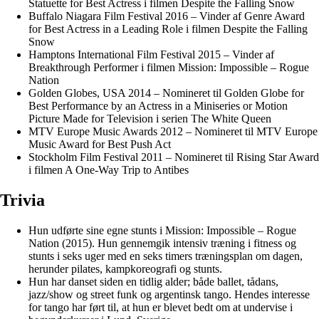
Statuette for Best Actress i filmen Despite the Falling Snow
Buffalo Niagara Film Festival 2016 – Vinder af Genre Award
for Best Actress in a Leading Role i filmen Despite the Falling
Snow
Hamptons International Film Festival 2015 – Vinder af
Breakthrough Performer i filmen Mission: Impossible – Rogue
Nation
Golden Globes, USA 2014 – Nomineret til Golden Globe for
Best Performance by an Actress in a Miniseries or Motion
Picture Made for Television i serien The White Queen
MTV Europe Music Awards 2012 – Nomineret til MTV Europe
Music Award for Best Push Act
Stockholm Film Festival 2011 – Nomineret til Rising Star Award
i filmen A One-Way Trip to Antibes
Trivia
Hun udførte sine egne stunts i Mission: Impossible – Rogue
Nation (2015). Hun gennemgik intensiv træning i fitness og
stunts i seks uger med en seks timers træningsplan om dagen,
herunder pilates, kampkoreografi og stunts.
Hun har danset siden en tidlig alder; både ballet, tådans,
jazz/show og street funk og argentinsk tango. Hendes interesse
for tango har ført til, at hun er blevet bedt om at undervise i