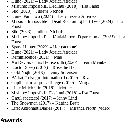
Dune (2021) – Lady Jessica Atreides
Misiune: Imposibila. Declinul (2018) – Ilsa Faust
Silo (2023) – Juliette Nichols
Dune: Part Two (2024) – Lady Jessica Atreides
Mission: Impossible – Dead Reckoning Part Two (2024) – Ilsa
Faust
Silo (2023) – Juliette Nichols
Misiune: Imposibilă – Răfuială mortală partea întâi (2023) – Ilsa
Faust
Spark Hunter (2022) – Her (stemme)
Dune (2021) – Lady Jessica Atreides
Reminiscence (2021) – Mae
Au Revoir, Chris Hemsworth (2020) – Team Member
Doctor Sleep (2019) – Rose the Hat
Cold Night (2019) – Jenny Sorensen
Bărbaţi în Negru Internaţional (2019) – Riza
Copilul care ar putea fi rege (2019) – Morgana
Little Match Girl (2018) – Mother
Misiune: Imposibila. Declinul (2018) – Ilsa Faust
Omul spectacol (2017) – Jenny Lind
The Snowman (2017) – Katrine Bratt
Life: Astronaut Diaries (2017) – Miranda North (video)
Awards