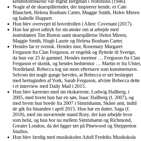
kendisforelskelse var Ingrid Bergman i Notorious (1946).
Nogle af de skuespillerinder, der inspirerer hende, er Cate
Blanchett, Helena Bonham Carter, Maggie Smith, Helen Mirren
og Isabelle Huppert.
Hun blev overvejet til hovedrollen i Alien: Covenant (2017).
Hun har givet udtryk for sin ønske om at arbejde med
instruktøren Tim Burton samt skuespillerne Helen Mirren,
Maggie Smith, Hugh Laurie og Helena Bonham Carter.
Hendes far er svensk. Hendes mor, Rosemary Margaret
Ferguson fra Clan Ferguson, er engelsk og flyttede til Sverige,
da hun var 25 år gammel. Hendes mormor … Ferguson fra Clan
Ferguson er skotsk, og hendes bedstemor … Martin er fra Ulster,
Nordirland. Rebecca tog sin mors efternavn som kunstnernavn.
Selvom det nogle gange hævdes, at Rebecca er tæt beslægtet
med hertuginden af York, Sarah Ferguson, afviste Rebecca dette
i et interview med Daily Mail i 2015.
Hun blev kærester med sin ekskæreste, Ludwig Hallberg, i
2005, med hvem hun har en søn, Isaac Hallberg (f. 2007), og
med hvem hun boede fra 2007 i Simrishamn, Skåne amt, indtil
de gik fra hinanden i april 2015. Hun har en datter, Saga (f.
2018), med sin nuværende mand Rory, der kan arbejde hvor
som helst, og hun bor nu mellem Simrishamn og Richmond,
Greater London, da det ligger tæt på Pinewood og Shepperton
Studios.
Hun blev færdig med musikskolen Adolf Fredriks Musikskola