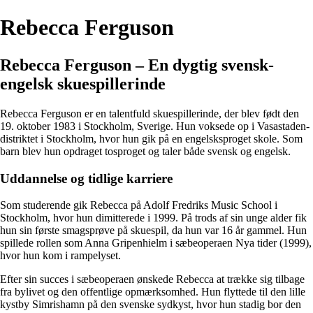
Rebecca Ferguson
Rebecca Ferguson – En dygtig svensk-
engelsk skuespillerinde
Rebecca Ferguson er en talentfuld skuespillerinde, der blev født den
19. oktober 1983 i Stockholm, Sverige. Hun voksede op i Vasastaden-
distriktet i Stockholm, hvor hun gik på en engelsksproget skole. Som
barn blev hun opdraget tosproget og taler både svensk og engelsk.
Uddannelse og tidlige karriere
Som studerende gik Rebecca på Adolf Fredriks Music School i
Stockholm, hvor hun dimitterede i 1999. På trods af sin unge alder fik
hun sin første smagsprøve på skuespil, da hun var 16 år gammel. Hun
spillede rollen som Anna Gripenhielm i sæbeoperaen Nya tider (1999),
hvor hun kom i rampelyset.
Efter sin succes i sæbeoperaen ønskede Rebecca at trække sig tilbage
fra bylivet og den offentlige opmærksomhed. Hun flyttede til den lille
kystby Simrishamn på den svenske sydkyst, hvor hun stadig bor den