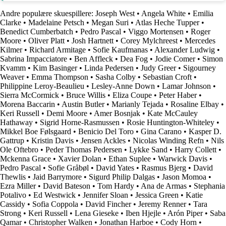
Andre populære skuespillere:
Joseph West
•
Angela White
•
Emilia
Clarke
•
Madelaine Petsch
•
Megan Suri
•
Atlas Heche Tupper
•
Benedict Cumberbatch
•
Pedro Pascal
•
Viggo Mortensen
•
Roger
Moore
•
Oliver Platt
•
Josh Hartnett
•
Corey Mylchreest
•
Mercedes
Kilmer
•
Richard Armitage
•
Sofie Kaufmanas
•
Alexander Ludwig
•
Sabrina Impacciatore
•
Ben Affleck
•
Dea Fog
•
Jodie Comer
•
Simon
Kvamm
•
Kim Basinger
•
Linda Pedersen
•
Judy Greer
•
Sigourney
Weaver
•
Emma Thompson
•
Sasha Colby
•
Sebastian Croft
•
Philippine Leroy-Beaulieu
•
Lesley-Anne Down
•
Lamar Johnson
•
Sierra McCormick
•
Bruce Willis
•
Eliza Coupe
•
Peter Haber
•
Morena Baccarin
•
Austin Butler
•
Marianly Tejada
•
Rosaline Elbay
•
Keri Russell
•
Demi Moore
•
Amer Bosnjak
•
Kate McCauley
Hathaway
•
Sigrid Horne-Rasmussen
•
Rosie Huntington-Whiteley
•
Mikkel Boe Følsgaard
•
Benicio Del Toro
•
Gina Carano
•
Kasper D.
Gattrup
•
Kristin Davis
•
Jensen Ackles
•
Nicolas Winding Refn
•
Nils
Ole Oftebro
•
Peder Thomas Pedersen
•
Lykke Sand
•
Harry Collett
•
Mckenna Grace
•
Xavier Dolan
•
Ethan Suplee
•
Warwick Davis
•
Pedro Pascal
•
Sofie Gråbøl
•
David Yates
•
Rasmus Bjerg
•
David
Thewlis
•
Jaid Barrymore
•
Sigurd Philip Dalgas
•
Jason Momoa
•
Ezra Miller
•
David Bateson
•
Tom Hardy
•
Ana de Armas
•
Stephania
Potalivo
•
Ed Westwick
•
Jennifer Sloan
•
Jessica Green
•
Katie
Cassidy
•
Sofia Coppola
•
David Fincher
•
Jeremy Renner
•
Tara
Strong
•
Keri Russell
•
Lena Gieseke
•
Iben Hjejle
•
Arón Piper
•
Saba
Qamar
•
Christopher Walken
•
Jonathan Harboe
•
Cody Horn
•