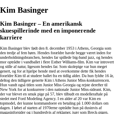
Kim Basinger
Kim Basinger – En amerikansk
skuespillerinde med en imponerende
karriere
Kim Basinger blev født den 8. december 1953 i Athens, Georgia som
den tredje af fem børn. Hendes forældre havde begge været inden for
underholdningsbranchen, hendes far spillede big-band jazz, og hendes
mor optrådte i vandballet i flere Esther Williams-film. Kim var introvert
og stille af natur, ligesom hendes far. Som skolepige var hun meget
genert, og for at hjælpe hende med at overkomme dette fik hendes
forældre Kim til at studere ballet fra en tidlig alder. Da hun fyldte 16 år,
deltog den tidligere generte Kim i Athens Junior Miss-konkurrencen.
Hun vandt også titlen som Junior Miss Georgia og rejste derefter til
New York for at konkurrere i den nationale Junior Miss-sideant. Kim,
der var blevet en smuk pige på 57, blev tilbudt en modelleraftale på
stedet med Ford Modeling Agency. I en alder af 20 var Kim en
topmodel, der kunne kommandoere en betaling på 1.000 dollars om
dagen. I løbet af starten af ​​1970erne optrådte hun på dusinvis af
magasinforsider og i hundredvis af reklamer, især som Breck-pigen.