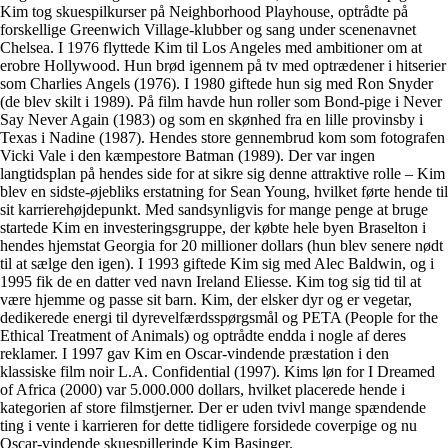
Kim tog skuespilkurser på Neighborhood Playhouse, optrådte på
forskellige Greenwich Village-klubber og sang under scenenavnet
Chelsea. I 1976 flyttede Kim til Los Angeles med ambitioner om at
erobre Hollywood. Hun brød igennem på tv med optrædener i hitserier
som Charlies Angels (1976). I 1980 giftede hun sig med Ron Snyder
(de blev skilt i 1989). På film havde hun roller som Bond-pige i Never
Say Never Again (1983) og som en skønhed fra en lille provinsby i
Texas i Nadine (1987). Hendes store gennembrud kom som fotografen
Vicki Vale i den kæmpestore Batman (1989). Der var ingen
langtidsplan på hendes side for at sikre sig denne attraktive rolle – Kim
blev en sidste-øjebliks erstatning for Sean Young, hvilket førte hende til
sit karrierehøjdepunkt. Med sandsynligvis for mange penge at bruge
startede Kim en investeringsgruppe, der købte hele byen Braselton i
hendes hjemstat Georgia for 20 millioner dollars (hun blev senere nødt
til at sælge den igen). I 1993 giftede Kim sig med Alec Baldwin, og i
1995 fik de en datter ved navn Ireland Eliesse. Kim tog sig tid til at
være hjemme og passe sit barn. Kim, der elsker dyr og er vegetar,
dedikerede energi til dyrevelfærdsspørgsmål og PETA (People for the
Ethical Treatment of Animals) og optrådte endda i nogle af deres
reklamer. I 1997 gav Kim en Oscar-vindende præstation i den
klassiske film noir L.A. Confidential (1997). Kims løn for I Dreamed
of Africa (2000) var 5.000.000 dollars, hvilket placerede hende i
kategorien af store filmstjerner. Der er uden tvivl mange spændende
ting i vente i karrieren for dette tidligere forsidede coverpige og nu
Oscar-vindende skuespillerinde Kim Basinger.