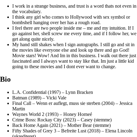
I work in a strange business, and trust is a word thats not even in
the vocabulary.
I think any girl who comes to Hollywood with sex symbol or
bombshell hanging over her has a rough road.
I feel there are two people inside me – me and my intuition. If I
go against her, shell screw me every time, and if I follow her, we
get along quite nicely.
My hand still shakes when I sign autographs. I still go and sit in
the movies like everyone else and look up there and go God!
Movie stars! Wow! And Im in this business. I walk out there just
fascinated and I always want to stay like that. Im just a little kid
going to these movies and I dont ever want to change.
Bio
L.A. Confidential (1997) – Lynn Bracken
Batman (1989) – Vicki Vale
Final Call – Wenn er auflegt, muss sie sterben (2004) – Jessica
Martin
Waynes World 2 (1993) – Honey Horneé
Crime Boss: Rockay City (2023) – Casey (stemme)
Back Home Again (2021) – Mother Bear (stemme)
Fifty Shades of Grey 3 – Befreite Lust (2018) – Elena Lincoln
(ukrediteret)