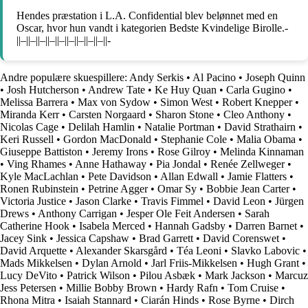
Hendes præstation i L.A. Confidential blev belønnet med en
Oscar, hvor hun vandt i kategorien Bedste Kvindelige Birolle.-
||–||–||–||–||–||–||–||–||–||-
Andre populære skuespillere:
Andy Serkis
•
Al Pacino
•
Joseph Quinn
•
Josh Hutcherson
•
Andrew Tate
•
Ke Huy Quan
•
Carla Gugino
•
Melissa Barrera
•
Max von Sydow
•
Simon West
•
Robert Knepper
•
Miranda Kerr
•
Carsten Norgaard
•
Sharon Stone
•
Cleo Anthony
•
Nicolas Cage
•
Delilah Hamlin
•
Natalie Portman
•
David Strathairn
•
Keri Russell
•
Gordon MacDonald
•
Stephanie Cole
•
Malia Obama
•
Giuseppe Battiston
•
Jeremy Irons
•
Rose Gilroy
•
Melinda Kinnaman
•
Ving Rhames
•
Anne Hathaway
•
Pia Jondal
•
Renée Zellweger
•
Kyle MacLachlan
•
Pete Davidson
•
Allan Edwall
•
Jamie Flatters
•
Ronen Rubinstein
•
Petrine Agger
•
Omar Sy
•
Bobbie Jean Carter
•
Victoria Justice
•
Jason Clarke
•
Travis Fimmel
•
David Leon
•
Jürgen
Drews
•
Anthony Carrigan
•
Jesper Ole Feit Andersen
•
Sarah
Catherine Hook
•
Isabela Merced
•
Hannah Gadsby
•
Darren Barnet
•
Jacey Sink
•
Jessica Capshaw
•
Brad Garrett
•
David Corenswet
•
David Arquette
•
Alexander Skarsgård
•
Téa Leoni
•
Slavko Labovic
•
Mads Mikkelsen
•
Dylan Arnold
•
Jarl Friis-Mikkelsen
•
Hugh Grant
•
Lucy DeVito
•
Patrick Wilson
•
Pilou Asbæk
•
Mark Jackson
•
Marcuz
Jess Petersen
•
Millie Bobby Brown
•
Hardy Rafn
•
Tom Cruise
•
Rhona Mitra
•
Isaiah Stannard
•
Ciarán Hinds
•
Rose Byrne
•
Dirch