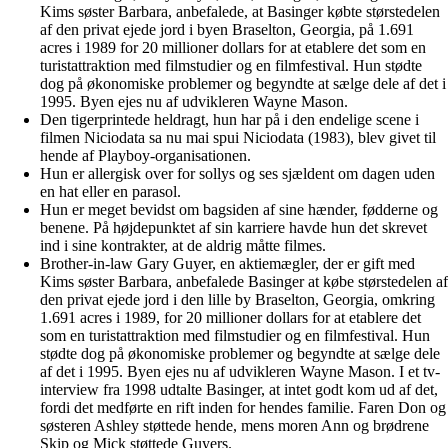
Kims søster Barbara, anbefalede, at Basinger købte størstedelen
af den privat ejede jord i byen Braselton, Georgia, på 1.691
acres i 1989 for 20 millioner dollars for at etablere det som en
turistattraktion med filmstudier og en filmfestival. Hun stødte
dog på økonomiske problemer og begyndte at sælge dele af det i
1995. Byen ejes nu af udvikleren Wayne Mason.
Den tigerprintede heldragt, hun har på i den endelige scene i
filmen Niciodata sa nu mai spui Niciodata (1983), blev givet til
hende af Playboy-organisationen.
Hun er allergisk over for sollys og ses sjældent om dagen uden
en hat eller en parasol.
Hun er meget bevidst om bagsiden af sine hænder, fødderne og
benene. På højdepunktet af sin karriere havde hun det skrevet
ind i sine kontrakter, at de aldrig måtte filmes.
Brother-in-law Gary Guyer, en aktiemægler, der er gift med
Kims søster Barbara, anbefalede Basinger at købe størstedelen af
den privat ejede jord i den lille by Braselton, Georgia, omkring
1.691 acres i 1989, for 20 millioner dollars for at etablere det
som en turistattraktion med filmstudier og en filmfestival. Hun
stødte dog på økonomiske problemer og begyndte at sælge dele
af det i 1995. Byen ejes nu af udvikleren Wayne Mason. I et tv-
interview fra 1998 udtalte Basinger, at intet godt kom ud af det,
fordi det medførte en rift inden for hendes familie. Faren Don og
søsteren Ashley støttede hende, mens moren Ann og brødrene
Skip og Mick støttede Guyers.