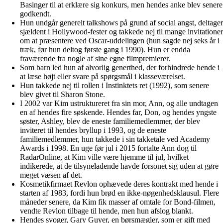
Basinger til at erklære sig konkurs, men hendes anke blev senere
godkendt.
Hun undgår generelt talkshows på grund af social angst, deltager
sjældent i Hollywood-fester og takkede nej til mange invitationer
om at præsentere ved Oscar-uddelingen (hun sagde nej seks år i
træk, før hun deltog første gang i 1990). Hun er endda
fraværende fra nogle af sine egne filmpremierer.
Som barn led hun af alvorlig generthed, der forhindrede hende i
at læse højt eller svare på spørgsmål i klasseværelset.
Hun takkede nej til rollen i Instinktets ret (1992), som senere
blev givet til Sharon Stone.
I 2002 var Kim ustruktureret fra sin mor, Ann, og alle undtagen
en af hendes fire søskende. Hendes far, Don, og hendes yngste
søster, Ashley, blev de eneste familiemedlemmer, der blev
inviteret til hendes bryllup i 1993, og de eneste
familiemedlemmer, hun takkede i sin takketale ved Academy
Awards i 1998. En uge før jul i 2015 fortalte Ann dog til
RadarOnline, at Kim ville være hjemme til jul, hvilket
indikerede, at de tilsyneladende havde forsonet sig uden at gøre
meget væsen af det.
Kosmetikfirmaet Revlon ophævede deres kontrakt med hende i
starten af 1983, fordi hun brød en ikke-nøgenhedsklausul. Flere
måneder senere, da Kim fik masser af omtale for Bond-filmen,
vendte Revlon tilbage til hende, men hun afslog blankt.
Hendes svoger, Gary Guyer, en børsmægler, som er gift med