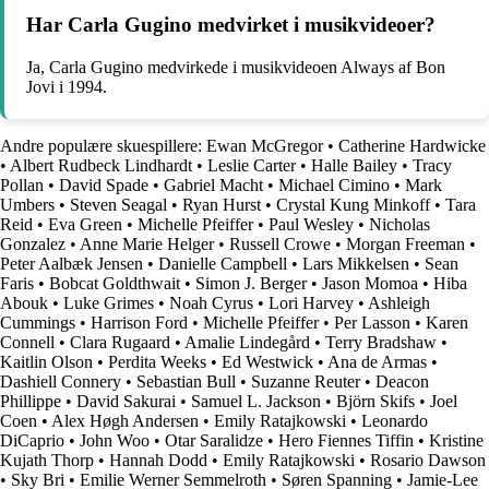
Har Carla Gugino medvirket i musikvideoer?
Ja, Carla Gugino medvirkede i musikvideoen Always af Bon
Jovi i 1994.
Andre populære skuespillere:
Ewan McGregor
•
Catherine Hardwicke
•
Albert Rudbeck Lindhardt
•
Leslie Carter
•
Halle Bailey
•
Tracy
Pollan
•
David Spade
•
Gabriel Macht
•
Michael Cimino
•
Mark
Umbers
•
Steven Seagal
•
Ryan Hurst
•
Crystal Kung Minkoff
•
Tara
Reid
•
Eva Green
•
Michelle Pfeiffer
•
Paul Wesley
•
Nicholas
Gonzalez
•
Anne Marie Helger
•
Russell Crowe
•
Morgan Freeman
•
Peter Aalbæk Jensen
•
Danielle Campbell
•
Lars Mikkelsen
•
Sean
Faris
•
Bobcat Goldthwait
•
Simon J. Berger
•
Jason Momoa
•
Hiba
Abouk
•
Luke Grimes
•
Noah Cyrus
•
Lori Harvey
•
Ashleigh
Cummings
•
Harrison Ford
•
Michelle Pfeiffer
•
Per Lasson
•
Karen
Connell
•
Clara Rugaard
•
Amalie Lindegård
•
Terry Bradshaw
•
Kaitlin Olson
•
Perdita Weeks
•
Ed Westwick
•
Ana de Armas
•
Dashiell Connery
•
Sebastian Bull
•
Suzanne Reuter
•
Deacon
Phillippe
•
David Sakurai
•
Samuel L. Jackson
•
Björn Skifs
•
Joel
Coen
•
Alex Høgh Andersen
•
Emily Ratajkowski
•
Leonardo
DiCaprio
•
John Woo
•
Otar Saralidze
•
Hero Fiennes Tiffin
•
Kristine
Kujath Thorp
•
Hannah Dodd
•
Emily Ratajkowski
•
Rosario Dawson
•
Sky Bri
•
Emilie Werner Semmelroth
•
Søren Spanning
•
Jamie-Lee