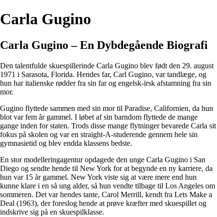
Carla Gugino
Carla Gugino – En Dybdegående Biografi
Den talentfulde skuespillerinde Carla Gugino blev født den 29. august
1971 i Sarasota, Florida. Hendes far, Carl Gugino, var tandlæge, og
hun har italienske rødder fra sin far og engelsk-irsk afstamning fra sin
mor.
Gugino flyttede sammen med sin mor til Paradise, Californien, da hun
blot var fem år gammel. I løbet af sin barndom flyttede de mange
gange inden for staten. Trods disse mange flytninger bevarede Carla sit
fokus på skolen og var en straight-A-studerende gennem hele sin
gymnasietid og blev endda klassens bedste.
En stor modelleringagentur opdagede den unge Carla Gugino i San
Diego og sendte hende til New York for at begynde en ny karriere, da
hun var 15 år gammel. New York viste sig at være mere end hun
kunne klare i en så ung alder, så hun vendte tilbage til Los Angeles om
sommeren. Det var hendes tante, Carol Merrill, kendt fra Lets Make a
Deal (1963), der foreslog hende at prøve kræfter med skuespillet og
indskrive sig på en skuespilklasse.