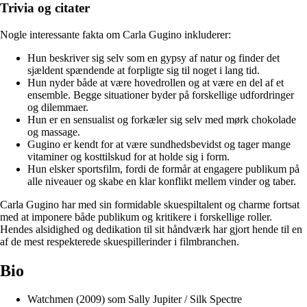
Trivia og citater
Nogle interessante fakta om Carla Gugino inkluderer:
Hun beskriver sig selv som en gypsy af natur og finder det
sjældent spændende at forpligte sig til noget i lang tid.
Hun nyder både at være hovedrollen og at være en del af et
ensemble. Begge situationer byder på forskellige udfordringer
og dilemmaer.
Hun er en sensualist og forkæler sig selv med mørk chokolade
og massage.
Gugino er kendt for at være sundhedsbevidst og tager mange
vitaminer og kosttilskud for at holde sig i form.
Hun elsker sportsfilm, fordi de formår at engagere publikum på
alle niveauer og skabe en klar konflikt mellem vinder og taber.
Carla Gugino har med sin formidable skuespiltalent og charme fortsat
med at imponere både publikum og kritikere i forskellige roller.
Hendes alsidighed og dedikation til sit håndværk har gjort hende til en
af de mest respekterede skuespillerinder i filmbranchen.
Bio
Watchmen (2009) som Sally Jupiter / Silk Spectre