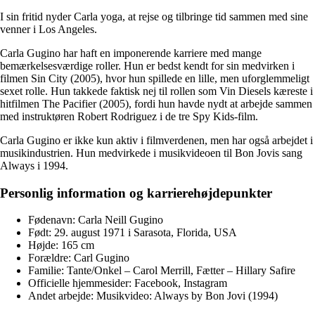
I sin fritid nyder Carla yoga, at rejse og tilbringe tid sammen med sine
venner i Los Angeles.
Carla Gugino har haft en imponerende karriere med mange
bemærkelsesværdige roller. Hun er bedst kendt for sin medvirken i
filmen Sin City (2005), hvor hun spillede en lille, men uforglemmeligt
sexet rolle. Hun takkede faktisk nej til rollen som Vin Diesels kæreste i
hitfilmen The Pacifier (2005), fordi hun havde nydt at arbejde sammen
med instruktøren Robert Rodriguez i de tre Spy Kids-film.
Carla Gugino er ikke kun aktiv i filmverdenen, men har også arbejdet i
musikindustrien. Hun medvirkede i musikvideoen til Bon Jovis sang
Always i 1994.
Personlig information og karrierehøjdepunkter
Fødenavn: Carla Neill Gugino
Født: 29. august 1971 i Sarasota, Florida, USA
Højde: 165 cm
Forældre: Carl Gugino
Familie: Tante/Onkel – Carol Merrill, Fætter – Hillary Safire
Officielle hjemmesider: Facebook, Instagram
Andet arbejde: Musikvideo: Always by Bon Jovi (1994)