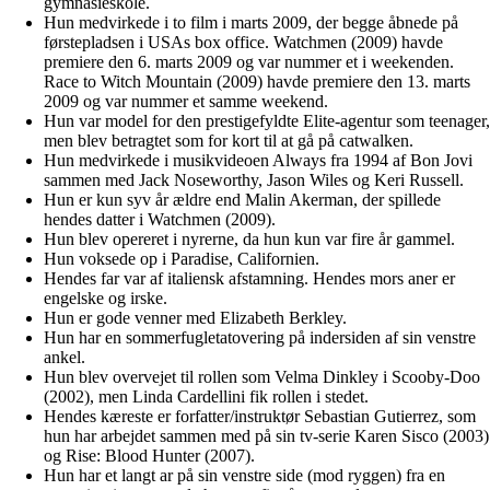
gymnasieskole.
Hun medvirkede i to film i marts 2009, der begge åbnede på
førstepladsen i USAs box office. Watchmen (2009) havde
premiere den 6. marts 2009 og var nummer et i weekenden.
Race to Witch Mountain (2009) havde premiere den 13. marts
2009 og var nummer et samme weekend.
Hun var model for den prestigefyldte Elite-agentur som teenager,
men blev betragtet som for kort til at gå på catwalken.
Hun medvirkede i musikvideoen Always fra 1994 af Bon Jovi
sammen med Jack Noseworthy, Jason Wiles og Keri Russell.
Hun er kun syv år ældre end Malin Akerman, der spillede
hendes datter i Watchmen (2009).
Hun blev opereret i nyrerne, da hun kun var fire år gammel.
Hun voksede op i Paradise, Californien.
Hendes far var af italiensk afstamning. Hendes mors aner er
engelske og irske.
Hun er gode venner med Elizabeth Berkley.
Hun har en sommerfugletatovering på indersiden af sin venstre
ankel.
Hun blev overvejet til rollen som Velma Dinkley i Scooby-Doo
(2002), men Linda Cardellini fik rollen i stedet.
Hendes kæreste er forfatter/instruktør Sebastian Gutierrez, som
hun har arbejdet sammen med på sin tv-serie Karen Sisco (2003)
og Rise: Blood Hunter (2007).
Hun har et langt ar på sin venstre side (mod ryggen) fra en