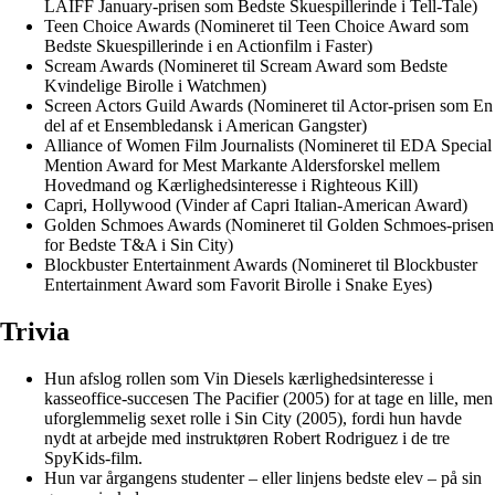
LAIFF January-prisen som Bedste Skuespillerinde i Tell-Tale)
Teen Choice Awards (Nomineret til Teen Choice Award som
Bedste Skuespillerinde i en Actionfilm i Faster)
Scream Awards (Nomineret til Scream Award som Bedste
Kvindelige Birolle i Watchmen)
Screen Actors Guild Awards (Nomineret til Actor-prisen som En
del af et Ensembledansk i American Gangster)
Alliance of Women Film Journalists (Nomineret til EDA Special
Mention Award for Mest Markante Aldersforskel mellem
Hovedmand og Kærlighedsinteresse i Righteous Kill)
Capri, Hollywood (Vinder af Capri Italian-American Award)
Golden Schmoes Awards (Nomineret til Golden Schmoes-prisen
for Bedste T&A i Sin City)
Blockbuster Entertainment Awards (Nomineret til Blockbuster
Entertainment Award som Favorit Birolle i Snake Eyes)
Trivia
Hun afslog rollen som Vin Diesels kærlighedsinteresse i
kasseoffice-succesen The Pacifier (2005) for at tage en lille, men
uforglemmelig sexet rolle i Sin City (2005), fordi hun havde
nydt at arbejde med instruktøren Robert Rodriguez i de tre
SpyKids-film.
Hun var årgangens studenter – eller linjens bedste elev – på sin