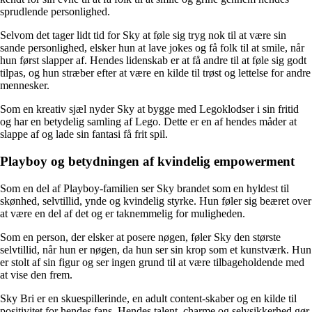
sprudlende personlighed.
Selvom det tager lidt tid for Sky at føle sig tryg nok til at være sin
sande personlighed, elsker hun at lave jokes og få folk til at smile, når
hun først slapper af. Hendes lidenskab er at få andre til at føle sig godt
tilpas, og hun stræber efter at være en kilde til trøst og lettelse for andre
mennesker.
Som en kreativ sjæl nyder Sky at bygge med Legoklodser i sin fritid
og har en betydelig samling af Lego. Dette er en af hendes måder at
slappe af og lade sin fantasi få frit spil.
Playboy og betydningen af kvindelig empowerment
Som en del af Playboy-familien ser Sky brandet som en hyldest til
skønhed, selvtillid, ynde og kvindelig styrke. Hun føler sig beæret over
at være en del af det og er taknemmelig for muligheden.
Som en person, der elsker at posere nøgen, føler Sky den største
selvtillid, når hun er nøgen, da hun ser sin krop som et kunstværk. Hun
er stolt af sin figur og ser ingen grund til at være tilbageholdende med
at vise den frem.
Sky Bri er en skuespillerinde, en adult content-skaber og en kilde til
positivitet for hendes fans. Hendes talent, charme og selvsikkerhed gør