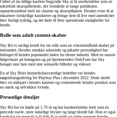
I løbet af sin tidlige karriere begyndte Sky at få anerkendelse som en
talentfuld skuespillerinde, der formåede at fange publikums
opmærksomhed med sin charme og skuespiltalent. Hendes evne til at
inkarnere forskellige karakterer og bringe dem til live med autenticitet
blev hurtigt tydelig, og det førte til flere spændende muligheder for
hende.
Rolle som adult content-skaber
Sky Bri er særligt kendt for sin rolle som en voksenindhold-skaber på
internettet. Hendes smukke udseende og pikante personlighed har
bidraget til hendes popularitet inden for denne industri. Med en massiv
følgerskare på Instagram og på hjemmesiden OnlyFans har Sky
betaget sine fans med sine sensuelle billeder og videoer.
En af Sky Bries bemærkelsesværdige bedrifter var hendes
nøgenfotografering for Playboy Plus i december 2022. Dette skridt
blev en milepæl i hendes karriere og cementerede hendes position som
en stærk og selvsikker kvinde.
Personlige detaljer
Sky Bri har en højde på 1,70 m og har karakteristiske træk som en
piercede navle, store naturlige bryster og langt blondt hår. Hun er også
kendt for sin evne til at få folk til at smile og grine gennem hendes