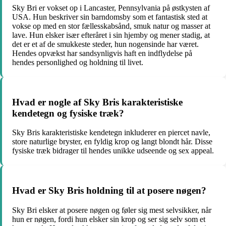
Sky Bri er vokset op i Lancaster, Pennsylvania på østkysten af
USA. Hun beskriver sin barndomsby som et fantastisk sted at
vokse op med en stor fællesskabsånd, smuk natur og masser at
lave. Hun elsker især efteråret i sin hjemby og mener stadig, at
det er et af de smukkeste steder, hun nogensinde har været.
Hendes opvækst har sandsynligvis haft en indflydelse på
hendes personlighed og holdning til livet.
Hvad er nogle af Sky Bris karakteristiske
kendetegn og fysiske træk?
Sky Bris karakteristiske kendetegn inkluderer en piercet navle,
store naturlige bryster, en fyldig krop og langt blondt hår. Disse
fysiske træk bidrager til hendes unikke udseende og sex appeal.
Hvad er Sky Bris holdning til at posere nøgen?
Sky Bri elsker at posere nøgen og føler sig mest selvsikker, når
hun er nøgen, fordi hun elsker sin krop og ser sig selv som et