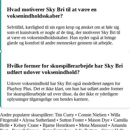
Hvad motiverer Sky Bri til at være en
voksenindholdsskaber?
Selvtillid, kærlighed til sin egen krop og ønsket om at føle sig
som et kunstværk er nogle af de ting, der motiverer Sky Bri til
at være en voksenindholdsskaber. Hun nyder også at bringe
glæde og komfort til andre mennesker gennem sit arbejde.
Hvilke former for skuespillerarbejde har Sky Bri
udført udover voksenindhold?
Udover voksenindhold har Sky Bri også modelleret nøgen for
Playboy Plus. Det er ikke klart, om hun har udført andre former
for skuespillerarbejde ud over disse, da der ikke er yderligere
oplysninger tilgængelige om hendes karriere.
Andre populære skuespillere:
Tim Curry
•
Connie Nielsen
•
Willa
Fitzgerald
•
Alyssa Sutherland
•
Sutton Foster
•
Mason Dye
•
Camilla
Belle
•
Kelsey Crane
•
Bjarne Henriksen
•
Mena Massoud
•
Amanda