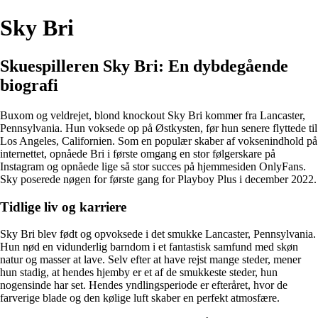
Sky Bri
Skuespilleren Sky Bri: En dybdegående
biografi
Buxom og veldrejet, blond knockout Sky Bri kommer fra Lancaster,
Pennsylvania. Hun voksede op på Østkysten, før hun senere flyttede til
Los Angeles, Californien. Som en populær skaber af voksenindhold på
internettet, opnåede Bri i første omgang en stor følgerskare på
Instagram og opnåede lige så stor succes på hjemmesiden OnlyFans.
Sky poserede nøgen for første gang for Playboy Plus i december 2022.
Tidlige liv og karriere
Sky Bri blev født og opvoksede i det smukke Lancaster, Pennsylvania.
Hun nød en vidunderlig barndom i et fantastisk samfund med skøn
natur og masser at lave. Selv efter at have rejst mange steder, mener
hun stadig, at hendes hjemby er et af de smukkeste steder, hun
nogensinde har set. Hendes yndlingsperiode er efteråret, hvor de
farverige blade og den kølige luft skaber en perfekt atmosfære.