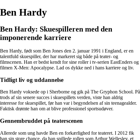
Ben Hardy
Ben Hardy: Skuespilleren med den
imponerende karriere
Ben Hardy, født som Ben Jones den 2. januar 1991 i England, er en
talentfuld skuespiller, der har markeret sig både på teater- og
filmscenen. Han er bedst kendt for sine roller i tv-serien EastEnders og
filmen X-Men: Apocalypse. Lad os dykke ned i hans karriere og liv.
Tidligt liv og uddannelse
Ben Hardy voksede op i Sherborne og gik på The Gryphon School. På
trods af sin senere succes i skuespillets verden, viste han aldrig
interesse for skuespillet, før han var i begyndelsen af sin teenagealder.
Faktisk drømte han om at blive professionel sportsudøver.
Gennembruddet på teaterscenen
Allerede som ung havde Ben en forkærlighed for teateret. I 2012 fik
han sin store chance, da han spillede rollen som Arthur Wellesley, et