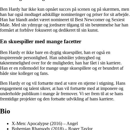
Ben Hardy har ikke kun opnået succes på scenen og på skærmen, men
han har også modtaget adskillige nomineringer og priser for sit arbejde.
Han har blandt andet været nomineret til Best Newcomer og Sexiest
Male. Med sin ydmyge og jordnære tilgang til sin berømmelse har han
formået at forblive fokuseret og dedikeret til sin kunst.
En skuespiller med mange facetter
Ben Hardy er ikke bare en dygtig skuespiller, han er også en
inspirerende personlighed. Han udstråler ydmyghed og
taknemmelighed over for de muligheder, han har fået i sin karriere.
Han er en rollemodel for mange unge skuespillere og er beundret af
både sine kolleger og fans.
Ben Hardy er og vil fortsætte med at være en stjerne i stigning. Hans
engagement og talent sikrer, at han vil fortsætte med at imponere og
underholde publikum i mange år fremover. Vi ser frem til at se hans
fremtidige projekter og den fortsatte udvikling af hans karriere.
Bio
X-Men: Apocalypse (2016) – Angel
Bohemian Rhapsody (2018) – Roger Taylor