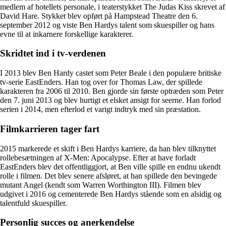
medlem af hotellets personale, i teaterstykket The Judas Kiss skrevet af
David Hare. Stykket blev opført på Hampstead Theatre den 6.
september 2012 og viste Ben Hardys talent som skuespiller og hans
evne til at inkarnere forskellige karakterer.
Skridtet ind i tv-verdenen
I 2013 blev Ben Hardy castet som Peter Beale i den populære britiske
tv-serie EastEnders. Han tog over for Thomas Law, der spillede
karakteren fra 2006 til 2010. Ben gjorde sin første optræden som Peter
den 7. juni 2013 og blev hurtigt et elsket ansigt for seerne. Han forlod
serien i 2014, men efterlod et varigt indtryk med sin præstation.
Filmkarrieren tager fart
2015 markerede et skift i Ben Hardys karriere, da han blev tilknyttet
rollebesætningen af X-Men: Apocalypse. Efter at have forladt
EastEnders blev det offentliggjort, at Ben ville spille en endnu ukendt
rolle i filmen. Det blev senere afsløret, at han spillede den bevingede
mutant Angel (kendt som Warren Worthington III). Filmen blev
udgivet i 2016 og cementerede Ben Hardys stående som en alsidig og
talentfuld skuespiller.
Personlig succes og anerkendelse