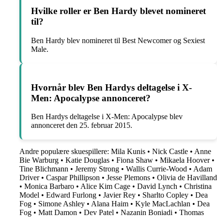
Hvilke roller er Ben Hardy blevet nomineret
til?
Ben Hardy blev nomineret til Best Newcomer og Sexiest
Male.
Hvornår blev Ben Hardys deltagelse i X-
Men: Apocalypse annonceret?
Ben Hardys deltagelse i X-Men: Apocalypse blev
annonceret den 25. februar 2015.
Andre populære skuespillere:
Mila Kunis
•
Nick Castle
•
Anne
Bie Warburg
•
Katie Douglas
•
Fiona Shaw
•
Mikaela Hoover
•
Tine Blichmann
•
Jeremy Strong
•
Wallis Currie-Wood
•
Adam
Driver
•
Caspar Phillipson
•
Jesse Plemons
•
Olivia de Havilland
•
Monica Barbaro
•
Alice Kim Cage
•
David Lynch
•
Christina
Model
•
Edward Furlong
•
Javier Rey
•
Sharlto Copley
•
Dea
Fog
•
Simone Ashley
•
Alana Haim
•
Kyle MacLachlan
•
Dea
Fog
•
Matt Damon
•
Dev Patel
•
Nazanin Boniadi
•
Thomas