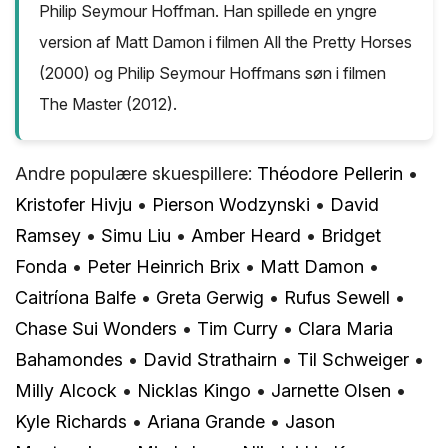
Philip Seymour Hoffman. Han spillede en yngre
version af Matt Damon i filmen All the Pretty Horses
(2000) og Philip Seymour Hoffmans søn i filmen
The Master (2012).
Andre populære skuespillere:
Théodore Pellerin
•
Kristofer Hivju
•
Pierson Wodzynski
•
David
Ramsey
•
Simu Liu
•
Amber Heard
•
Bridget
Fonda
•
Peter Heinrich Brix
•
Matt Damon
•
Caitríona Balfe
•
Greta Gerwig
•
Rufus Sewell
•
Chase Sui Wonders
•
Tim Curry
•
Clara Maria
Bahamondes
•
David Strathairn
•
Til Schweiger
•
Milly Alcock
•
Nicklas Kingo
•
Jarnette Olsen
•
Kyle Richards
•
Ariana Grande
•
Jason