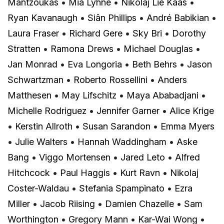
Mantzoukas
•
Mia Lyhne
•
Nikolaj Lie Kaas
•
Ryan Kavanaugh
•
Siân Phillips
•
André Babikian
•
Laura Fraser
•
Richard Gere
•
Sky Bri
•
Dorothy
Stratten
•
Ramona Drews
•
Michael Douglas
•
Jan Monrad
•
Eva Longoria
•
Beth Behrs
•
Jason
Schwartzman
•
Roberto Rossellini
•
Anders
Matthesen
•
May Lifschitz
•
Maya Ababadjani
•
Michelle Rodriguez
•
Jennifer Garner
•
Alice Krige
•
Kerstin Allroth
•
Susan Sarandon
•
Emma Myers
•
Julie Walters
•
Hannah Waddingham
•
Aske
Bang
•
Viggo Mortensen
•
Jared Leto
•
Alfred
Hitchcock
•
Paul Haggis
•
Kurt Ravn
•
Nikolaj
Coster-Waldau
•
Stefania Spampinato
•
Ezra
Miller
•
Jacob Riising
•
Damien Chazelle
•
Sam
Worthington
•
Gregory Mann
•
Kar-Wai Wong
•