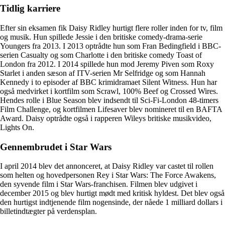
Tidlig karriere
Efter sin eksamen fik Daisy Ridley hurtigt flere roller inden for tv, film
og musik. Hun spillede Jessie i den britiske comedy-drama-serie
Youngers fra 2013. I 2013 optrådte hun som Fran Bedingfield i BBC-
serien Casualty og som Charlotte i den britiske comedy Toast of
London fra 2012. I 2014 spillede hun mod Jeremy Piven som Roxy
Starlet i anden sæson af ITV-serien Mr Selfridge og som Hannah
Kennedy i to episoder af BBC krimidramaet Silent Witness. Hun har
også medvirket i kortfilm som Scrawl, 100% Beef og Crossed Wires.
Hendes rolle i Blue Season blev indsendt til Sci-Fi-London 48-timers
Film Challenge, og kortfilmen Lifesaver blev nomineret til en BAFTA
Award. Daisy optrådte også i rapperen Wileys britiske musikvideo,
Lights On.
Gennembrudet i Star Wars
I april 2014 blev det annonceret, at Daisy Ridley var castet til rollen
som helten og hovedpersonen Rey i Star Wars: The Force Awakens,
den syvende film i Star Wars-franchisen. Filmen blev udgivet i
december 2015 og blev hurtigt mødt med kritisk hyldest. Det blev også
den hurtigst indtjenende film nogensinde, der nåede 1 milliard dollars i
billetindtægter på verdensplan.