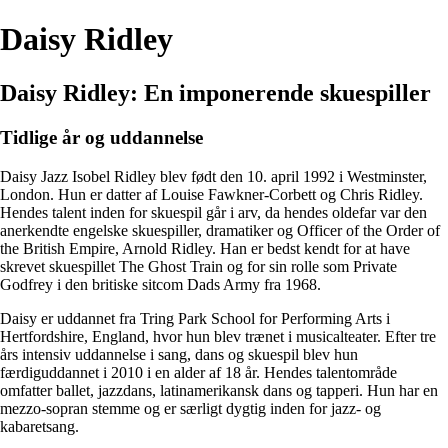
Daisy Ridley
Daisy Ridley: En imponerende skuespiller
Tidlige år og uddannelse
Daisy Jazz Isobel Ridley blev født den 10. april 1992 i Westminster,
London. Hun er datter af Louise Fawkner-Corbett og Chris Ridley.
Hendes talent inden for skuespil går i arv, da hendes oldefar var den
anerkendte engelske skuespiller, dramatiker og Officer of the Order of
the British Empire, Arnold Ridley. Han er bedst kendt for at have
skrevet skuespillet The Ghost Train og for sin rolle som Private
Godfrey i den britiske sitcom Dads Army fra 1968.
Daisy er uddannet fra Tring Park School for Performing Arts i
Hertfordshire, England, hvor hun blev trænet i musicalteater. Efter tre
års intensiv uddannelse i sang, dans og skuespil blev hun
færdiguddannet i 2010 i en alder af 18 år. Hendes talentområde
omfatter ballet, jazzdans, latinamerikansk dans og tapperi. Hun har en
mezzo-sopran stemme og er særligt dygtig inden for jazz- og
kabaretsang.