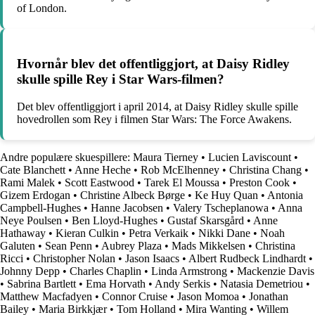
of London.
Hvornår blev det offentliggjort, at Daisy Ridley
skulle spille Rey i Star Wars-filmen?
Det blev offentliggjort i april 2014, at Daisy Ridley skulle spille
hovedrollen som Rey i filmen Star Wars: The Force Awakens.
Andre populære skuespillere:
Maura Tierney
•
Lucien Laviscount
•
Cate Blanchett
•
Anne Heche
•
Rob McElhenney
•
Christina Chang
•
Rami Malek
•
Scott Eastwood
•
Tarek El Moussa
•
Preston Cook
•
Gizem Erdogan
•
Christine Albeck Børge
•
Ke Huy Quan
•
Antonia
Campbell-Hughes
•
Hanne Jacobsen
•
Valery Tscheplanowa
•
Anna
Neye Poulsen
•
Ben Lloyd-Hughes
•
Gustaf Skarsgård
•
Anne
Hathaway
•
Kieran Culkin
•
Petra Verkaik
•
Nikki Dane
•
Noah
Galuten
•
Sean Penn
•
Aubrey Plaza
•
Mads Mikkelsen
•
Christina
Ricci
•
Christopher Nolan
•
Jason Isaacs
•
Albert Rudbeck Lindhardt
•
Johnny Depp
•
Charles Chaplin
•
Linda Armstrong
•
Mackenzie Davis
•
Sabrina Bartlett
•
Ema Horvath
•
Andy Serkis
•
Natasia Demetriou
•
Matthew Macfadyen
•
Connor Cruise
•
Jason Momoa
•
Jonathan
Bailey
•
Maria Birkkjær
•
Tom Holland
•
Mira Wanting
•
Willem