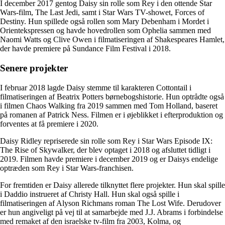
I december 2017 gentog Daisy sin rolle som Rey i den ottende Star
Wars-film, The Last Jedi, samt i Star Wars TV-showet, Forces of
Destiny. Hun spillede også rollen som Mary Debenham i Mordet i
Orientekspressen og havde hovedrollen som Ophelia sammen med
Naomi Watts og Clive Owen i filmatiseringen af Shakespeares Hamlet,
der havde premiere på Sundance Film Festival i 2018.
Senere projekter
I februar 2018 lagde Daisy stemme til karakteren Cottontail i
filmatiseringen af Beatrix Potters børnebogshistorie. Hun optrådte også
i filmen Chaos Walking fra 2019 sammen med Tom Holland, baseret
på romanen af Patrick Ness. Filmen er i øjeblikket i efterproduktion og
forventes at få premiere i 2020.
Daisy Ridley repriserede sin rolle som Rey i Star Wars Episode IX:
The Rise of Skywalker, der blev optaget i 2018 og afsluttet tidligt i
2019. Filmen havde premiere i december 2019 og er Daisys endelige
optræden som Rey i Star Wars-franchisen.
For fremtiden er Daisy allerede tilknyttet flere projekter. Hun skal spille
i Daddio instrueret af Christy Hall. Hun skal også spille i
filmatiseringen af Alyson Richmans roman The Lost Wife. Derudover
er hun angiveligt på vej til at samarbejde med J.J. Abrams i forbindelse
med remaket af den israelske tv-film fra 2003, Kolma, og