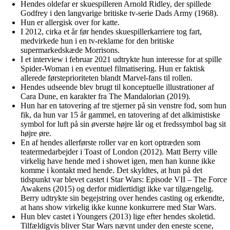
Hendes oldefar er skuespilleren Arnold Ridley, der spillede
Godfrey i den langvarige britiske tv-serie Dads Army (1968).
Hun er allergisk over for katte.
I 2012, cirka et år før hendes skuespillerkarriere tog fart,
medvirkede hun i en tv-reklame for den britiske
supermarkedskæde Morrisons.
I et interview i februar 2021 udtrykte hun interesse for at spille
Spider-Woman i en eventuel filmatisering. Hun er faktisk
allerede førsteprioriteten blandt Marvel-fans til rollen.
Hendes udseende blev brugt til konceptuelle illustrationer af
Cara Dune, en karakter fra The Mandalorian (2019).
Hun har en tatovering af tre stjerner på sin venstre fod, som hun
fik, da hun var 15 år gammel, en tatovering af det alkimistiske
symbol for luft på sin øverste højre lår og et fredssymbol bag sit
højre øre.
En af hendes allerførste roller var en kort optræden som
teatermedarbejder i Toast of London (2012). Matt Berry ville
virkelig have hende med i showet igen, men han kunne ikke
komme i kontakt med hende. Det skyldtes, at hun på det
tidspunkt var blevet castet i Star Wars: Episode VII – The Force
Awakens (2015) og derfor midlertidigt ikke var tilgængelig.
Berry udtrykte sin begejstring over hendes casting og erkendte,
at hans show virkelig ikke kunne konkurrere med Star Wars.
Hun blev castet i Youngers (2013) lige efter hendes skoletid.
Tilfældigvis bliver Star Wars nævnt under den eneste scene,