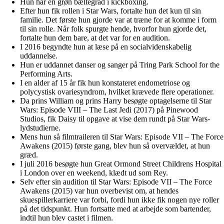
Hun har en grøn bæltegrad i kickboxing.
Efter hun fik rollen i Star Wars, fortalte hun det kun til sin
familie. Det første hun gjorde var at træne for at komme i form
til sin rolle. Når folk spurgte hende, hvorfor hun gjorde det,
fortalte hun dem bare, at det var for en audition.
I 2016 begyndte hun at læse på en socialvidenskabelig
uddannelse.
Hun er uddannet danser og sanger på Tring Park School for the
Performing Arts.
I en alder af 15 år fik hun konstateret endometriose og
polycystisk ovariesyndrom, hvilket krævede flere operationer.
Da prins William og prins Harry besøgte optagelserne til Star
Wars: Episode VIII – The Last Jedi (2017) på Pinewood
Studios, fik Daisy til opgave at vise dem rundt på Star Wars-
lydstudierne.
Mens hun så filmtraileren til Star Wars: Episode VII – The Force
Awakens (2015) første gang, blev hun så overvældet, at hun
græd.
I juli 2016 besøgte hun Great Ormond Street Childrens Hospital
i London over en weekend, klædt ud som Rey.
Selv efter sin audition til Star Wars: Episode VII – The Force
Awakens (2015) var hun overbevist om, at hendes
skuespillerkarriere var forbi, fordi hun ikke fik nogen nye roller
på det tidspunkt. Hun fortsatte med at arbejde som bartender,
indtil hun blev castet i filmen.