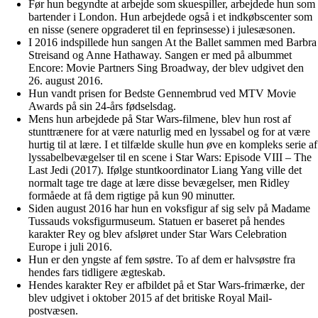
Før hun begyndte at arbejde som skuespiller, arbejdede hun som
bartender i London. Hun arbejdede også i et indkøbscenter som
en nisse (senere opgraderet til en feprinsesse) i julesæsonen.
I 2016 indspillede hun sangen At the Ballet sammen med Barbra
Streisand og Anne Hathaway. Sangen er med på albummet
Encore: Movie Partners Sing Broadway, der blev udgivet den
26. august 2016.
Hun vandt prisen for Bedste Gennembrud ved MTV Movie
Awards på sin 24-års fødselsdag.
Mens hun arbejdede på Star Wars-filmene, blev hun rost af
stunttrænere for at være naturlig med en lyssabel og for at være
hurtig til at lære. I et tilfælde skulle hun øve en kompleks serie af
lyssabelbevægelser til en scene i Star Wars: Episode VIII – The
Last Jedi (2017). Ifølge stuntkoordinator Liang Yang ville det
normalt tage tre dage at lære disse bevægelser, men Ridley
formåede at få dem rigtige på kun 90 minutter.
Siden august 2016 har hun en voksfigur af sig selv på Madame
Tussauds voksfigurmuseum. Statuen er baseret på hendes
karakter Rey og blev afsløret under Star Wars Celebration
Europe i juli 2016.
Hun er den yngste af fem søstre. To af dem er halvsøstre fra
hendes fars tidligere ægteskab.
Hendes karakter Rey er afbildet på et Star Wars-frimærke, der
blev udgivet i oktober 2015 af det britiske Royal Mail-
postvæsen.