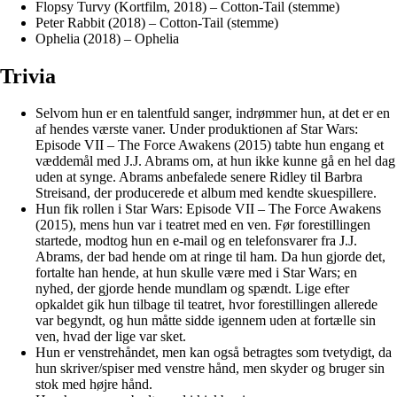
Flopsy Turvy (Kortfilm, 2018) – Cotton-Tail (stemme)
Peter Rabbit (2018) – Cotton-Tail (stemme)
Ophelia (2018) – Ophelia
Trivia
Selvom hun er en talentfuld sanger, indrømmer hun, at det er en
af hendes værste vaner. Under produktionen af Star Wars:
Episode VII – The Force Awakens (2015) tabte hun engang et
væddemål med J.J. Abrams om, at hun ikke kunne gå en hel dag
uden at synge. Abrams anbefalede senere Ridley til Barbra
Streisand, der producerede et album med kendte skuespillere.
Hun fik rollen i Star Wars: Episode VII – The Force Awakens
(2015), mens hun var i teatret med en ven. Før forestillingen
startede, modtog hun en e-mail og en telefonsvarer fra J.J.
Abrams, der bad hende om at ringe til ham. Da hun gjorde det,
fortalte han hende, at hun skulle være med i Star Wars; en
nyhed, der gjorde hende mundlam og spændt. Lige efter
opkaldet gik hun tilbage til teatret, hvor forestillingen allerede
var begyndt, og hun måtte sidde igennem uden at fortælle sin
ven, hvad der lige var sket.
Hun er venstrehåndet, men kan også betragtes som tvetydigt, da
hun skriver/spiser med venstre hånd, men skyder og bruger sin
stok med højre hånd.