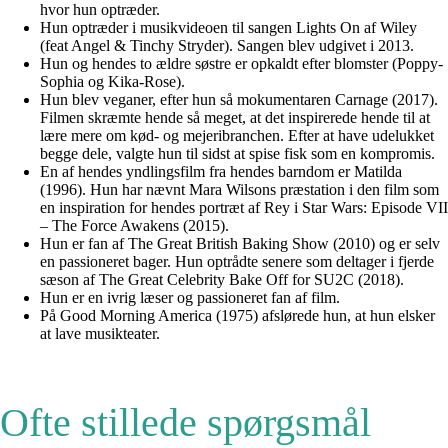
hvor hun optræder.
Hun optræder i musikvideoen til sangen Lights On af Wiley
(feat Angel & Tinchy Stryder). Sangen blev udgivet i 2013.
Hun og hendes to ældre søstre er opkaldt efter blomster (Poppy-
Sophia og Kika-Rose).
Hun blev veganer, efter hun så mokumentaren Carnage (2017).
Filmen skræmte hende så meget, at det inspirerede hende til at
lære mere om kød- og mejeribranchen. Efter at have udelukket
begge dele, valgte hun til sidst at spise fisk som en kompromis.
En af hendes yndlingsfilm fra hendes barndom er Matilda
(1996). Hun har nævnt Mara Wilsons præstation i den film som
en inspiration for hendes portræt af Rey i Star Wars: Episode VII
– The Force Awakens (2015).
Hun er fan af The Great British Baking Show (2010) og er selv
en passioneret bager. Hun optrådte senere som deltager i fjerde
sæson af The Great Celebrity Bake Off for SU2C (2018).
Hun er en ivrig læser og passioneret fan af film.
På Good Morning America (1975) afslørede hun, at hun elsker
at lave musikteater.
Ofte stillede spørgsmål