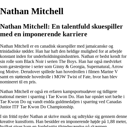
Nathan Mitchell
Nathan Mitchell: En talentfuld skuespiller
med en imponerende karriere
Nathan Mitchell er en canadisk skuespiller med jamaicanske og
trinidadiske rødder. Han har haft den heldige mulighed for at arbejde
konstant inden for underholdningsindustrien. Nathan er bedst kendt for
sin rolle som Black Noir i serien The Boys. Han har også medvirket
som gæstestjerne i serier som Ginny & Georgia, Supernatural, Arrow
og Motive. Derudover spillede han hovedrollen i filmen Marine V
samt en støttende hovedrolle i MOW Twist of Fate, hvor han blev
nomineret til en pris.
Nathan Mitchell er også en erfaren kampsportsudøver og tidligere
national mester i sparring i Tae Kwon Do. Han har opnået sort bælte i
Tae Kwon Do og vandt endda guldmedaljen i sparring ved Canadas
Junior ITF Tae Kwon Do Championship.
I sin fritid nyder Nathan at skrive musik og udtrykke sig gennem denne
kreative kunstform. Han besidder en imponerende højde på 1,88 meter,
hvilket giver ham en fordelagtig tilstedeværelse på skærmen.