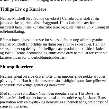
Tidlige Liv og Karriere
Nathan Mitchell blev født og opvokset i Canada og er stolt af sin
jamaicanske og trinidadiske baggrund. Hans kulturelle arv har
inspireret ham i hans kunstneriske rejse og giver ham en unik tilgang til
rollefortolkning.
Efter at have udvist interesse for skuespil fra en ung alder begyndte
Nathan Mitchell at forfølge sin drøm om at blive skuespiller. Han tog
skuespiltimer og deltog i forskellige teaterproduktioner både i skolen
og lokalt. Denne dedikation og entusiasme drev ham til at fortsætte sin
karriere inden for underholdningsindustrien.
Skuespilkarriere
Nathans talent og arbejdsiver førte til en imponerende række af roller
på tv og film. Han har demonstreret sin alsidighed som skuespiller ved
at bestride forskellige genrer og karakterer.
Med sin rolle som Black Noir i den populære serie The Boys har
Nathan Mitchell opnået international anerkendelse og fanskare. Hans
præstation som en mystisk og hensynsløs superhelt har gjort indtryk på
seere verden over.