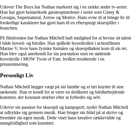
Udover The Boys har Nathan markeret sig i en række andre tv-serier.
Han har gjort bemærkede gæsteoptrædener i serier som Ginny &
Georgia, Supernatural, Arrow og Motive. Hans evne til at bringe liv til
forskellige karakterer har gjort ham til en efterspurgt skuespiller i
branchen.
På filmfronten har Nathan Mitchell haft mulighed for at bevise sit talent
i både hoved- og biroller. Han spillede hovedrollen i actionfilmen
Marine V, hvor hans fysiske formåen og skuespiltalent kom til sin ret.
Han blev også anerkendt for sin præstation som en støttende
hovedrolle i MOW Twist of Fate, hvilket resulterede i en
prisnominering.
Personligt Liv
Nathan Mitchell lægger vægt på sin familie og er tæt knyttet til sine
søskende. Han er kendt for at være en dedikeret og hårdtarbejdende
kunstner, der konstant stræber efter at forbedre sig selv.
Udover sin passion for skuespil og kampsport, nyder Nathan Mitchell
at udtrykke sig gennem musik. Han bruger sin fritid på at skrive og
fremføre sin egen musik. Dette viser hans kreative rækkevidde og
mangfoldighed som kunstner.