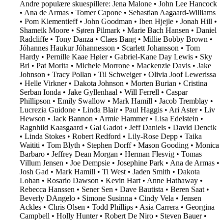
Andre populære skuespillere:
Jena Malone
•
John Lee Hancock
•
Ana de Armas
•
Tomer Capone
•
Sebastian Aagaard-Williams
•
Pom Klementieff
•
John Goodman
•
Iben Hjejle
•
Jonah Hill
•
Shameik Moore
•
Søren Pilmark
•
Marie Bach Hansen
•
Daniel
Radcliffe
•
Tony Danza
•
Claes Bang
•
Millie Bobby Brown
•
Jóhannes Haukur Jóhannesson
•
Scarlett Johansson
•
Tom
Hardy
•
Pernille Kaae Høier
•
Gabriel-Kane Day Lewis
•
Sky
Bri
•
Pat Morita
•
Michele Morrone
•
Mackenzie Davis
•
Jake
Johnson
•
Tracy Pollan
•
Til Schweiger
•
Olivia Joof Lewerissa
•
Helle Virkner
•
Dakota Johnson
•
Morten Burian
•
Cristina
Serban Ionda
•
Jake Gyllenhaal
•
Will Ferrell
•
Caspar
Phillipson
•
Emily Swallow
•
Mark Hamill
•
Jacob Tremblay
•
Lucrezia Guidone
•
Linda Blair
•
Paul Haggis
•
Ari Aster
•
Liv
Hewson
•
Jack Bannon
•
Armie Hammer
•
Lisa Edelstein
•
Ragnhild Kaasgaard
•
Gal Gadot
•
Jeff Daniels
•
David Dencik
•
Linda Stokes
•
Robert Redford
•
Lily-Rose Depp
•
Taika
Waititi
•
Tom Blyth
•
Stephen Dorff
•
Mason Gooding
•
Monica
Barbaro
•
Jeffrey Dean Morgan
•
Herman Flesvig
•
Tomas
Villum Jensen
•
Joe Dempsie
•
Josephine Park
•
Ana de Armas
•
Josh Gad
•
Mark Hamill
•
Ti West
•
Jaden Smith
•
Dakota
Lohan
•
Rosario Dawson
•
Kevin Hart
•
Anne Hathaway
•
Rebecca Hanssen
•
Sener Sen
•
Dave Bautista
•
Beren Saat
•
Beverly DAngelo
•
Simone Susinna
•
Cindy Vela
•
Jensen
Ackles
•
Chris Olsen
•
Todd Phillips
•
Asia Carrera
•
Georgina
Campbell
•
Holly Hunter
•
Robert De Niro
•
Steven Bauer
•