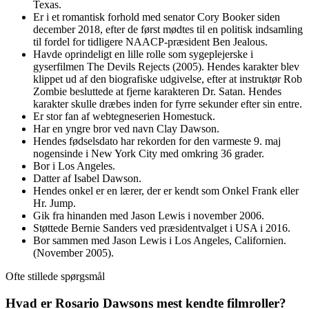
Texas.
Er i et romantisk forhold med senator Cory Booker siden
december 2018, efter de først mødtes til en politisk indsamling
til fordel for tidligere NAACP-præsident Ben Jealous.
Havde oprindeligt en lille rolle som sygeplejerske i
gyserfilmen The Devils Rejects (2005). Hendes karakter blev
klippet ud af den biografiske udgivelse, efter at instruktør Rob
Zombie besluttede at fjerne karakteren Dr. Satan. Hendes
karakter skulle dræbes inden for fyrre sekunder efter sin entre.
Er stor fan af webtegneserien Homestuck.
Har en yngre bror ved navn Clay Dawson.
Hendes fødselsdato har rekorden for den varmeste 9. maj
nogensinde i New York City med omkring 36 grader.
Bor i Los Angeles.
Datter af Isabel Dawson.
Hendes onkel er en lærer, der er kendt som Onkel Frank eller
Hr. Jump.
Gik fra hinanden med Jason Lewis i november 2006.
Støttede Bernie Sanders ved præsidentvalget i USA i 2016.
Bor sammen med Jason Lewis i Los Angeles, Californien.
(November 2005).
Ofte stillede spørgsmål
Hvad er Rosario Dawsons mest kendte filmroller?