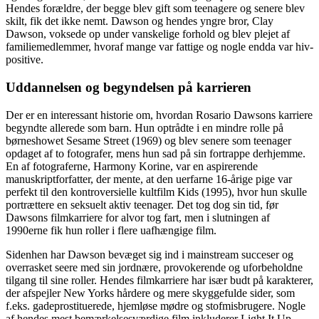
Hendes forældre, der begge blev gift som teenagere og senere blev
skilt, fik det ikke nemt. Dawson og hendes yngre bror, Clay
Dawson, voksede op under vanskelige forhold og blev plejet af
familiemedlemmer, hvoraf mange var fattige og nogle endda var hiv-
positive.
Uddannelsen og begyndelsen på karrieren
Der er en interessant historie om, hvordan Rosario Dawsons karriere
begyndte allerede som barn. Hun optrådte i en mindre rolle på
børneshowet Sesame Street (1969) og blev senere som teenager
opdaget af to fotografer, mens hun sad på sin fortrappe derhjemme.
En af fotograferne, Harmony Korine, var en aspirerende
manuskriptforfatter, der mente, at den uerfarne 16-årige pige var
perfekt til den kontroversielle kultfilm Kids (1995), hvor hun skulle
portrættere en seksuelt aktiv teenager. Det tog dog sin tid, før
Dawsons filmkarriere for alvor tog fart, men i slutningen af
1990erne fik hun roller i flere uafhængige film.
Sidenhen har Dawson bevæget sig ind i mainstream succeser og
overrasket seere med sin jordnære, provokerende og uforbeholdne
tilgang til sine roller. Hendes filmkarriere har især budt på karakterer,
der afspejler New Yorks hårdere og mere skyggefulde sider, som
f.eks. gadeprostituerede, hjemløse mødre og stofmisbrugere. Nogle
af hendes mest bemærkelsesværdige film inkluderer Light It Up