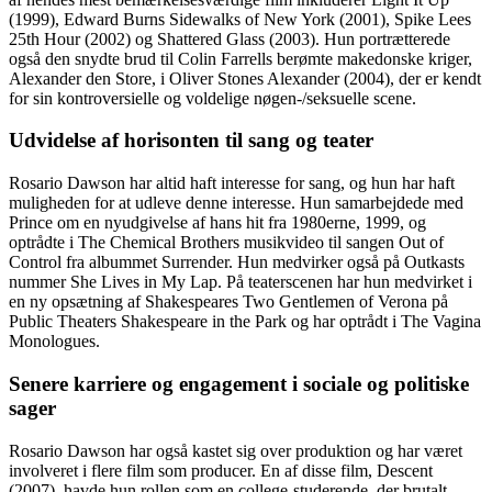
(1999), Edward Burns Sidewalks of New York (2001), Spike Lees
25th Hour (2002) og Shattered Glass (2003). Hun portrætterede
også den snydte brud til Colin Farrells berømte makedonske kriger,
Alexander den Store, i Oliver Stones Alexander (2004), der er kendt
for sin kontroversielle og voldelige nøgen-/seksuelle scene.
Udvidelse af horisonten til sang og teater
Rosario Dawson har altid haft interesse for sang, og hun har haft
muligheden for at udleve denne interesse. Hun samarbejdede med
Prince om en nyudgivelse af hans hit fra 1980erne, 1999, og
optrådte i The Chemical Brothers musikvideo til sangen Out of
Control fra albummet Surrender. Hun medvirker også på Outkasts
nummer She Lives in My Lap. På teaterscenen har hun medvirket i
en ny opsætning af Shakespeares Two Gentlemen of Verona på
Public Theaters Shakespeare in the Park og har optrådt i The Vagina
Monologues.
Senere karriere og engagement i sociale og politiske
sager
Rosario Dawson har også kastet sig over produktion og har været
involveret i flere film som producer. En af disse film, Descent
(2007), havde hun rollen som en college-studerende, der brutalt