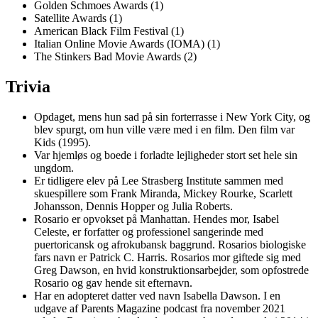
Golden Schmoes Awards (1)
Satellite Awards (1)
American Black Film Festival (1)
Italian Online Movie Awards (IOMA) (1)
The Stinkers Bad Movie Awards (2)
Trivia
Opdaget, mens hun sad på sin forterrasse i New York City, og
blev spurgt, om hun ville være med i en film. Den film var
Kids (1995).
Var hjemløs og boede i forladte lejligheder stort set hele sin
ungdom.
Er tidligere elev på Lee Strasberg Institute sammen med
skuespillere som Frank Miranda, Mickey Rourke, Scarlett
Johansson, Dennis Hopper og Julia Roberts.
Rosario er opvokset på Manhattan. Hendes mor, Isabel
Celeste, er forfatter og professionel sangerinde med
puertoricansk og afrokubansk baggrund. Rosarios biologiske
fars navn er Patrick C. Harris. Rosarios mor giftede sig med
Greg Dawson, en hvid konstruktionsarbejder, som opfostrede
Rosario og gav hende sit efternavn.
Har en adopteret datter ved navn Isabella Dawson. I en
udgave af Parents Magazine podcast fra november 2021