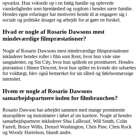
opvækst. Hun voksede op i en fattig familie og oplevede
vanskeligheder som hjemløshed og sygdom i hendes nære familie.
Hendes egne erfaringer har motiveret hende til at engagere sig i
sociale og politiske årsager og arbejde for at gøre en forskel.
Hvad er nogle af Rosario Dawsons mest
mindeværdige filmpræstationer?
Nogle af Rosario Dawsons mest mindeværdige filmpræstationer
inkluderer hendes roller i film som Rent, hvor hun viste sine
sangtalenter, og Sin City, hvor hun spillede en prostitueret. Hendes
præstation i filmen Descent, hvor hun spiller en kvinde der udsættes
for voldtægt, blev også bemærket for sin råhed og følelsesmæssige
intensitet.
Hvem er nogle af Rosario Dawsons
samarbejdspartnere inden for filmbranchen?
Rosario Dawson har arbejdet sammen med mange prominente
skuespillere og instruktører i løbet af sin karriere. Nogle af hendes
samarbejdspartnere inkluderer Shia LaBeouf, Will Smith, Colin
Farrell, Bruce Willis, Denzel Washington, Chris Pine, Chris Rock
og Woody Harrelson, blandt andre.