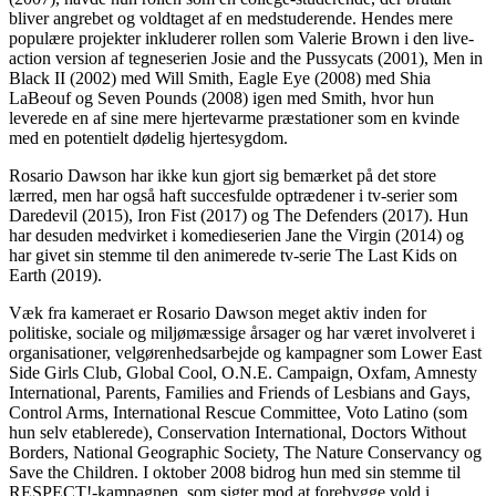
bliver angrebet og voldtaget af en medstuderende. Hendes mere
populære projekter inkluderer rollen som Valerie Brown i den live-
action version af tegneserien Josie and the Pussycats (2001), Men in
Black II (2002) med Will Smith, Eagle Eye (2008) med Shia
LaBeouf og Seven Pounds (2008) igen med Smith, hvor hun
leverede en af sine mere hjertevarme præstationer som en kvinde
med en potentielt dødelig hjertesygdom.
Rosario Dawson har ikke kun gjort sig bemærket på det store
lærred, men har også haft succesfulde optrædener i tv-serier som
Daredevil (2015), Iron Fist (2017) og The Defenders (2017). Hun
har desuden medvirket i komedieserien Jane the Virgin (2014) og
har givet sin stemme til den animerede tv-serie The Last Kids on
Earth (2019).
Væk fra kameraet er Rosario Dawson meget aktiv inden for
politiske, sociale og miljømæssige årsager og har været involveret i
organisationer, velgørenhedsarbejde og kampagner som Lower East
Side Girls Club, Global Cool, O.N.E. Campaign, Oxfam, Amnesty
International, Parents, Families and Friends of Lesbians and Gays,
Control Arms, International Rescue Committee, Voto Latino (som
hun selv etablerede), Conservation International, Doctors Without
Borders, National Geographic Society, The Nature Conservancy og
Save the Children. I oktober 2008 bidrog hun med sin stemme til
RESPECT!-kampagnen, som sigter mod at forebygge vold i