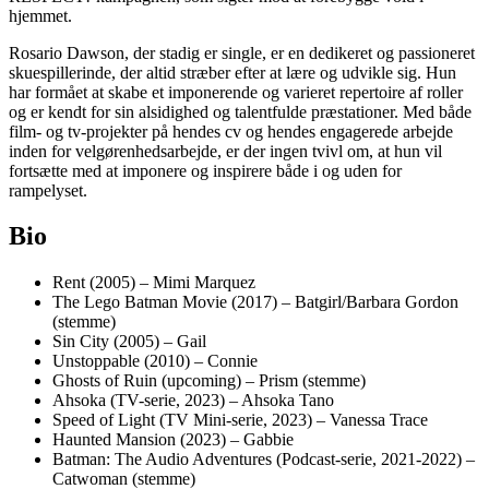
hjemmet.
Rosario Dawson, der stadig er single, er en dedikeret og passioneret
skuespillerinde, der altid stræber efter at lære og udvikle sig. Hun
har formået at skabe et imponerende og varieret repertoire af roller
og er kendt for sin alsidighed og talentfulde præstationer. Med både
film- og tv-projekter på hendes cv og hendes engagerede arbejde
inden for velgørenhedsarbejde, er der ingen tvivl om, at hun vil
fortsætte med at imponere og inspirere både i og uden for
rampelyset.
Bio
Rent (2005) – Mimi Marquez
The Lego Batman Movie (2017) – Batgirl/Barbara Gordon
(stemme)
Sin City (2005) – Gail
Unstoppable (2010) – Connie
Ghosts of Ruin (upcoming) – Prism (stemme)
Ahsoka (TV-serie, 2023) – Ahsoka Tano
Speed of Light (TV Mini-serie, 2023) – Vanessa Trace
Haunted Mansion (2023) – Gabbie
Batman: The Audio Adventures (Podcast-serie, 2021-2022) –
Catwoman (stemme)