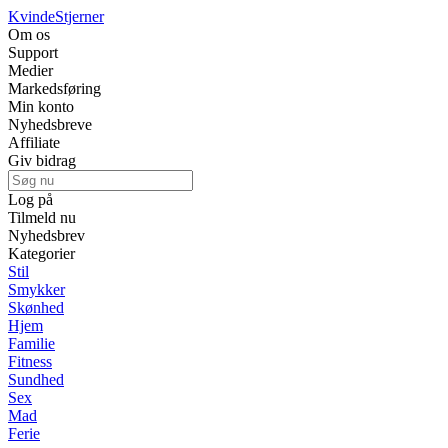
Kvinde
Stjerner
Om os
Support
Medier
Markedsføring
Min konto
Nyhedsbreve
Affiliate
Giv bidrag
Log på
Tilmeld nu
Nyhedsbrev
Kategorier
Stil
Smykker
Skønhed
Hjem
Familie
Fitness
Sundhed
Sex
Mad
Ferie