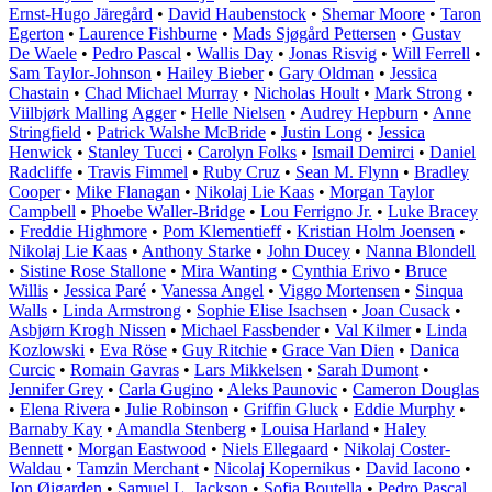
Ernst-Hugo Järegård
•
David Haubenstock
•
Shemar Moore
•
Taron
Egerton
•
Laurence Fishburne
•
Mads Sjøgård Pettersen
•
Gustav
De Waele
•
Pedro Pascal
•
Wallis Day
•
Jonas Risvig
•
Will Ferrell
•
Sam Taylor-Johnson
•
Hailey Bieber
•
Gary Oldman
•
Jessica
Chastain
•
Chad Michael Murray
•
Nicholas Hoult
•
Mark Strong
•
Viilbjørk Malling Agger
•
Helle Nielsen
•
Audrey Hepburn
•
Anne
Stringfield
•
Patrick Walshe McBride
•
Justin Long
•
Jessica
Henwick
•
Stanley Tucci
•
Carolyn Folks
•
Ismail Demirci
•
Daniel
Radcliffe
•
Travis Fimmel
•
Ruby Cruz
•
Sean M. Flynn
•
Bradley
Cooper
•
Mike Flanagan
•
Nikolaj Lie Kaas
•
Morgan Taylor
Campbell
•
Phoebe Waller-Bridge
•
Lou Ferrigno Jr.
•
Luke Bracey
•
Freddie Highmore
•
Pom Klementieff
•
Kristian Holm Joensen
•
Nikolaj Lie Kaas
•
Anthony Starke
•
John Ducey
•
Nanna Blondell
•
Sistine Rose Stallone
•
Mira Wanting
•
Cynthia Erivo
•
Bruce
Willis
•
Jessica Paré
•
Vanessa Angel
•
Viggo Mortensen
•
Sinqua
Walls
•
Linda Armstrong
•
Sophie Elise Isachsen
•
Joan Cusack
•
Asbjørn Krogh Nissen
•
Michael Fassbender
•
Val Kilmer
•
Linda
Kozlowski
•
Eva Röse
•
Guy Ritchie
•
Grace Van Dien
•
Danica
Curcic
•
Romain Gavras
•
Lars Mikkelsen
•
Sarah Dumont
•
Jennifer Grey
•
Carla Gugino
•
Aleks Paunovic
•
Cameron Douglas
•
Elena Rivera
•
Julie Robinson
•
Griffin Gluck
•
Eddie Murphy
•
Barnaby Kay
•
Amandla Stenberg
•
Louisa Harland
•
Haley
Bennett
•
Morgan Eastwood
•
Niels Ellegaard
•
Nikolaj Coster-
Waldau
•
Tamzin Merchant
•
Nicolaj Kopernikus
•
David Iacono
•
Jon Øigarden
•
Samuel L. Jackson
•
Sofia Boutella
•
Pedro Pascal