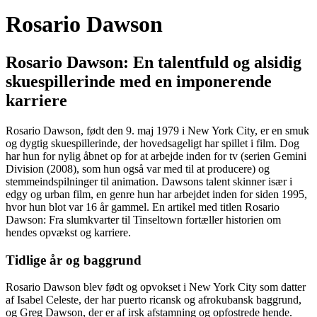
Rosario Dawson
Rosario Dawson: En talentfuld og alsidig
skuespillerinde med en imponerende
karriere
Rosario Dawson, født den 9. maj 1979 i New York City, er en smuk
og dygtig skuespillerinde, der hovedsageligt har spillet i film. Dog
har hun for nylig åbnet op for at arbejde inden for tv (serien Gemini
Division (2008), som hun også var med til at producere) og
stemmeindspilninger til animation. Dawsons talent skinner især i
edgy og urban film, en genre hun har arbejdet inden for siden 1995,
hvor hun blot var 16 år gammel. En artikel med titlen Rosario
Dawson: Fra slumkvarter til Tinseltown fortæller historien om
hendes opvækst og karriere.
Tidlige år og baggrund
Rosario Dawson blev født og opvokset i New York City som datter
af Isabel Celeste, der har puerto ricansk og afrokubansk baggrund,
og Greg Dawson, der er af irsk afstamning og opfostrede hende.