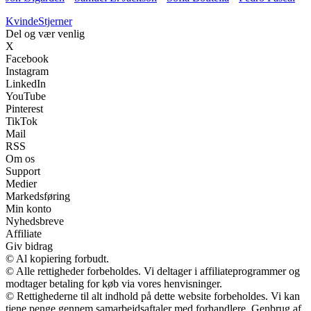
Kvinde
Stjerner
Del og vær venlig
X
Facebook
Instagram
LinkedIn
YouTube
Pinterest
TikTok
Mail
RSS
Om os
Support
Medier
Markedsføring
Min konto
Nyhedsbreve
Affiliate
Giv bidrag
© Al kopiering forbudt.
© Alle rettigheder forbeholdes. Vi deltager i affiliateprogrammer og
modtager betaling for køb via vores henvisninger.
© Rettighederne til alt indhold på dette website forbeholdes. Vi kan
tjene penge gennem samarbejdsaftaler med forhandlere. Genbrug af