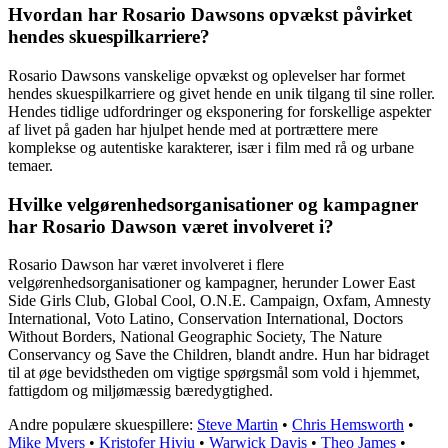
Hvordan har Rosario Dawsons opvækst påvirket
hendes skuespilkarriere?
Rosario Dawsons vanskelige opvækst og oplevelser har formet
hendes skuespilkarriere og givet hende en unik tilgang til sine roller.
Hendes tidlige udfordringer og eksponering for forskellige aspekter
af livet på gaden har hjulpet hende med at portrættere mere
komplekse og autentiske karakterer, især i film med rå og urbane
temaer.
Hvilke velgørenhedsorganisationer og kampagner
har Rosario Dawson været involveret i?
Rosario Dawson har været involveret i flere
velgørenhedsorganisationer og kampagner, herunder Lower East
Side Girls Club, Global Cool, O.N.E. Campaign, Oxfam, Amnesty
International, Voto Latino, Conservation International, Doctors
Without Borders, National Geographic Society, The Nature
Conservancy og Save the Children, blandt andre. Hun har bidraget
til at øge bevidstheden om vigtige spørgsmål som vold i hjemmet,
fattigdom og miljømæssig bæredygtighed.
Andre populære skuespillere:
Steve Martin
•
Chris Hemsworth
•
Mike Myers
•
Kristofer Hivju
•
Warwick Davis
•
Theo James
•