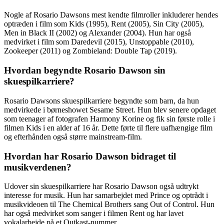
Nogle af Rosario Dawsons mest kendte filmroller inkluderer hendes
optræden i film som Kids (1995), Rent (2005), Sin City (2005),
Men in Black II (2002) og Alexander (2004). Hun har også
medvirket i film som Daredevil (2015), Unstoppable (2010),
Zookeeper (2011) og Zombieland: Double Tap (2019).
Hvordan begyndte Rosario Dawson sin
skuespilkarriere?
Rosario Dawsons skuespilkarriere begyndte som barn, da hun
medvirkede i børneshowet Sesame Street. Hun blev senere opdaget
som teenager af fotografen Harmony Korine og fik sin første rolle i
filmen Kids i en alder af 16 år. Dette førte til flere uafhængige film
og efterhånden også større mainstream-film.
Hvordan har Rosario Dawson bidraget til
musikverdenen?
Udover sin skuespilkarriere har Rosario Dawson også udtrykt
interesse for musik. Hun har samarbejdet med Prince og optrådt i
musikvideoen til The Chemical Brothers sang Out of Control. Hun
har også medvirket som sanger i filmen Rent og har lavet
vokalarbejde på et Outkast-nummer.