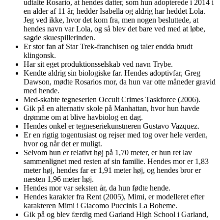
udtalte Rosario, at hendes datter, som hun adopterede i 2014 i
en alder af 11 år, hedder Isabella og aldrig har heddet Lola.
Jeg ved ikke, hvor det kom fra, men nogen besluttede, at
hendes navn var Lola, og så blev det bare ved med at løbe,
sagde skuespillerinden.
Er stor fan af Star Trek-franchisen og taler endda brudt
klingonsk.
Har sit eget produktionsselskab ved navn Trybe.
Kendte aldrig sin biologiske far. Hendes adoptivfar, Greg
Dawson, mødte Rosarios mor, da hun var otte måneder gravid
med hende.
Med-skabte tegneserien Occult Crimes Taskforce (2006).
Gik på en alternativ skole på Manhattan, hvor hun havde
drømme om at blive havbiolog en dag.
Hendes onkel er tegneseriekunstneren Gustavo Vazquez.
Er en rigtig togentusiast og rejser med tog over hele verden,
hvor og når det er muligt.
Selvom hun er relativt høj på 1,70 meter, er hun ret lav
sammenlignet med resten af sin familie. Hendes mor er 1,83
meter høj, hendes far er 1,91 meter høj, og hendes bror er
næsten 1,96 meter høj.
Hendes mor var seksten år, da hun fødte hende.
Hendes karakter fra Rent (2005), Mimi, er modelleret efter
karakteren Mimi i Giacomo Puccinis La Boheme.
Gik på og blev færdig med Garland High School i Garland,