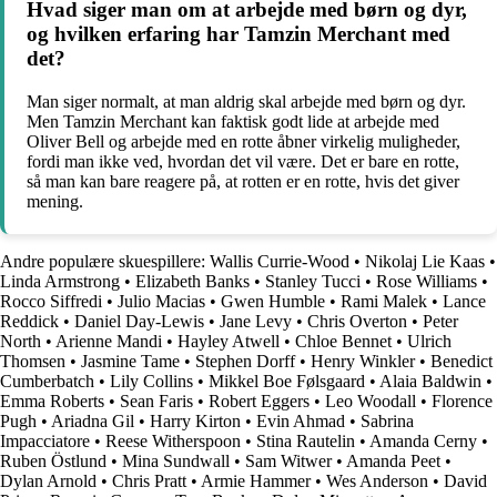
Hvad siger man om at arbejde med børn og dyr,
og hvilken erfaring har Tamzin Merchant med
det?
Man siger normalt, at man aldrig skal arbejde med børn og dyr.
Men Tamzin Merchant kan faktisk godt lide at arbejde med
Oliver Bell og arbejde med en rotte åbner virkelig muligheder,
fordi man ikke ved, hvordan det vil være. Det er bare en rotte,
så man kan bare reagere på, at rotten er en rotte, hvis det giver
mening.
Andre populære skuespillere:
Wallis Currie-Wood
•
Nikolaj Lie Kaas
•
Linda Armstrong
•
Elizabeth Banks
•
Stanley Tucci
•
Rose Williams
•
Rocco Siffredi
•
Julio Macias
•
Gwen Humble
•
Rami Malek
•
Lance
Reddick
•
Daniel Day-Lewis
•
Jane Levy
•
Chris Overton
•
Peter
North
•
Arienne Mandi
•
Hayley Atwell
•
Chloe Bennet
•
Ulrich
Thomsen
•
Jasmine Tame
•
Stephen Dorff
•
Henry Winkler
•
Benedict
Cumberbatch
•
Lily Collins
•
Mikkel Boe Følsgaard
•
Alaia Baldwin
•
Emma Roberts
•
Sean Faris
•
Robert Eggers
•
Leo Woodall
•
Florence
Pugh
•
Ariadna Gil
•
Harry Kirton
•
Evin Ahmad
•
Sabrina
Impacciatore
•
Reese Witherspoon
•
Stina Rautelin
•
Amanda Cerny
•
Ruben Östlund
•
Mina Sundwall
•
Sam Witwer
•
Amanda Peet
•
Dylan Arnold
•
Chris Pratt
•
Armie Hammer
•
Wes Anderson
•
David