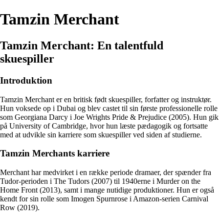
Tamzin Merchant
Tamzin Merchant: En talentfuld
skuespiller
Introduktion
Tamzin Merchant er en britisk født skuespiller, forfatter og instruktør.
Hun voksede op i Dubai og blev castet til sin første professionelle rolle
som Georgiana Darcy i Joe Wrights Pride & Prejudice (2005). Hun gik
på University of Cambridge, hvor hun læste pædagogik og fortsatte
med at udvikle sin karriere som skuespiller ved siden af studierne.
Tamzin Merchants karriere
Merchant har medvirket i en række periode dramaer, der spænder fra
Tudor-perioden i The Tudors (2007) til 1940erne i Murder on the
Home Front (2013), samt i mange nutidige produktioner. Hun er også
kendt for sin rolle som Imogen Spurnrose i Amazon-serien Carnival
Row (2019).