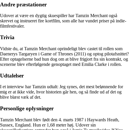
Andre præstationer
Udover at være en dygtig skuespiller har Tamzin Merchant også
skrevet og instrueret fire kortfilm, som alle har vundet priser på indie-
filmfestivaler.
Trivia
Vidste du, at Tamzin Merchant oprindeligt blev castet til rollen som
Daenerys Targaryen i Game of Thrones (2011) og optog pilotafsnittet?
Efter optagelserne bad hun dog om at blive frigjort fra sin kontrakt, og
scenerne blev efterfølgende genoptaget med Emilia Clarke i rollen.
Udtalelser
I et interview har Tamzin udtalt: Jeg synes, det mest belønnende for
mig er at ikke vide, hvor historien går hen, og så finde ud af det og
blive blæst væk af det.
Personlige oplysninger
Tamzin Merchant blev født den 4. marts 1987 i Haywards Heath,
Sussex, England. Hun er 1,68 meter høj. Udover sin