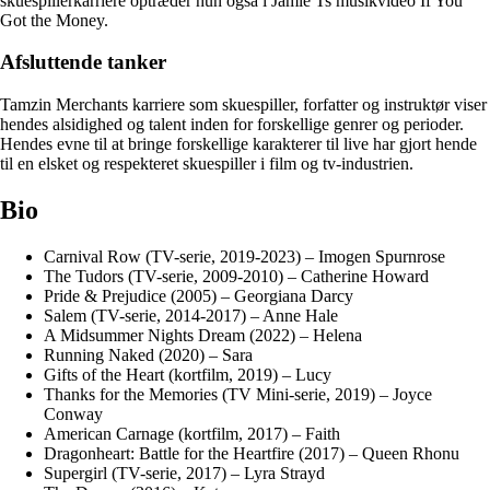
skuespillerkarriere optræder hun også i Jamie Ts musikvideo If You
Got the Money.
Afsluttende tanker
Tamzin Merchants karriere som skuespiller, forfatter og instruktør viser
hendes alsidighed og talent inden for forskellige genrer og perioder.
Hendes evne til at bringe forskellige karakterer til live har gjort hende
til en elsket og respekteret skuespiller i film og tv-industrien.
Bio
Carnival Row (TV-serie, 2019-2023) – Imogen Spurnrose
The Tudors (TV-serie, 2009-2010) – Catherine Howard
Pride & Prejudice (2005) – Georgiana Darcy
Salem (TV-serie, 2014-2017) – Anne Hale
A Midsummer Nights Dream (2022) – Helena
Running Naked (2020) – Sara
Gifts of the Heart (kortfilm, 2019) – Lucy
Thanks for the Memories (TV Mini-serie, 2019) – Joyce
Conway
American Carnage (kortfilm, 2017) – Faith
Dragonheart: Battle for the Heartfire (2017) – Queen Rhonu
Supergirl (TV-serie, 2017) – Lyra Strayd