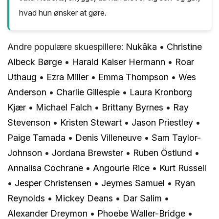
hvad hun ønsker at gøre.
Andre populære skuespillere:
Nukâka
•
Christine
Albeck Børge
•
Harald Kaiser Hermann
•
Roar
Uthaug
•
Ezra Miller
•
Emma Thompson
•
Wes
Anderson
•
Charlie Gillespie
•
Laura Kronborg
Kjær
•
Michael Falch
•
Brittany Byrnes
•
Ray
Stevenson
•
Kristen Stewart
•
Jason Priestley
•
Paige Tamada
•
Denis Villeneuve
•
Sam Taylor-
Johnson
•
Jordana Brewster
•
Ruben Östlund
•
Annalisa Cochrane
•
Angourie Rice
•
Kurt Russell
•
Jesper Christensen
•
Jeymes Samuel
•
Ryan
Reynolds
•
Mickey Deans
•
Dar Salim
•
Alexander Dreymon
•
Phoebe Waller-Bridge
•