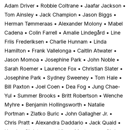
Adam Driver
•
Robbie Coltrane
•
Jaafar Jackson
•
Tom Ainsley
•
Jack Champion
•
Jason Biggs
•
Herman Tømmeraas
•
Alexander Molony
•
Mabel
Cadena
•
Colin Farrell
•
Amalie Lindegård
•
Line
Friis Frederiksen
•
Charlie Hunnam
•
Linda
Hamilton
•
Frank Vallelonga
•
Caitlin Atwater
•
Jason Momoa
•
Josephine Park
•
John Noble
•
Sarah Roemer
•
Laurence Fox
•
Christian Slater
•
Josephine Park
•
Sydney Sweeney
•
Tom Hale
•
Bill Paxton
•
Joel Coen
•
Dea Fog
•
Jung Chae-
Yul
•
Summer Brooks
•
Britt Robertson
•
Wenche
Myhre
•
Benjamin Hollingsworth
•
Natalie
Portman
•
Zlatko Buric
•
John Gallagher Jr.
•
Chris Pratt
•
Alexandra Daddario
•
Jack Quaid
•