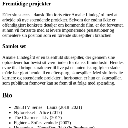
Fremtidige projekter
Efter sin succes i dansk film fortsætter Amalie Lindegård med at
arbejde på nye spændende projekter. Selvom der endnu ikke er
offentliggjort konkrete detaljer om kommende film, er det forventet,
at hun vil fortsætte med at levere imponerende præstationer og
cementere sin position som en førende skuespiller i branchen.
Samlet set
Amalie Lindegård er en talentfuld skuespiller, der gennem sine
optrædener har bevist sit værd inden for dansk filmindustri. Hendes
evne til at bringe karakterer til live på en autentisk og følelsesladet
måde har gjort hende til en efterspurgt skuespiller. Med sin fortsatte
karriere og spændende projekter i horisonten er hun en skuespiller,
som publikum fremover kan se frem til at følge med spænding.
Bio
298.3TV Series – Laura (2018–2021)
Nyforelsket – Alice (2017)
The Charmer – Liv (2017)
Fighter – Sofies veninde (2007)
Upcoming – NamaStay (Ida) (In Production)