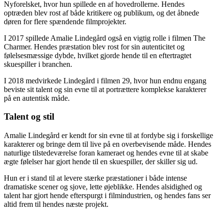
Nyforelsket, hvor hun spillede en af hovedrollerne. Hendes
optræden blev rost af både kritikere og publikum, og det åbnede
døren for flere spændende filmprojekter.
I 2017 spillede Amalie Lindegård også en vigtig rolle i filmen The
Charmer. Hendes præstation blev rost for sin autenticitet og
følelsesmæssige dybde, hvilket gjorde hende til en eftertragtet
skuespiller i branchen.
I 2018 medvirkede Lindegård i filmen 29, hvor hun endnu engang
beviste sit talent og sin evne til at portrættere komplekse karakterer
på en autentisk måde.
Talent og stil
Amalie Lindegård er kendt for sin evne til at fordybe sig i forskellige
karakterer og bringe dem til live på en overbevisende måde. Hendes
naturlige tilstedeværelse foran kameraet og hendes evne til at skabe
ægte følelser har gjort hende til en skuespiller, der skiller sig ud.
Hun er i stand til at levere stærke præstationer i både intense
dramatiske scener og sjove, lette øjeblikke. Hendes alsidighed og
talent har gjort hende efterspurgt i filmindustrien, og hendes fans ser
altid frem til hendes næste projekt.