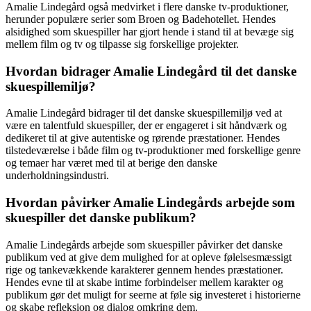
Amalie Lindegård også medvirket i flere danske tv-produktioner,
herunder populære serier som Broen og Badehotellet. Hendes
alsidighed som skuespiller har gjort hende i stand til at bevæge sig
mellem film og tv og tilpasse sig forskellige projekter.
Hvordan bidrager Amalie Lindegård til det danske
skuespillemiljø?
Amalie Lindegård bidrager til det danske skuespillemiljø ved at
være en talentfuld skuespiller, der er engageret i sit håndværk og
dedikeret til at give autentiske og rørende præstationer. Hendes
tilstedeværelse i både film og tv-produktioner med forskellige genre
og temaer har været med til at berige den danske
underholdningsindustri.
Hvordan påvirker Amalie Lindegårds arbejde som
skuespiller det danske publikum?
Amalie Lindegårds arbejde som skuespiller påvirker det danske
publikum ved at give dem mulighed for at opleve følelsesmæssigt
rige og tankevækkende karakterer gennem hendes præstationer.
Hendes evne til at skabe intime forbindelser mellem karakter og
publikum gør det muligt for seerne at føle sig investeret i historierne
og skabe refleksion og dialog omkring dem.