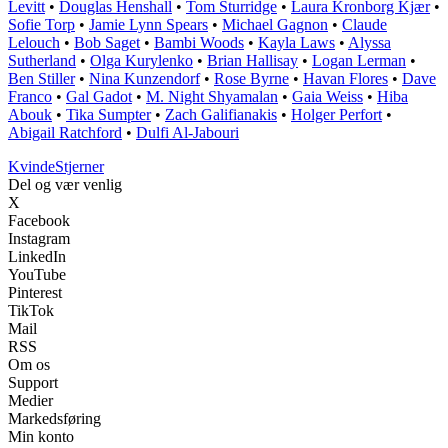
Levitt
•
Douglas Henshall
•
Tom Sturridge
•
Laura Kronborg Kjær
•
Sofie Torp
•
Jamie Lynn Spears
•
Michael Gagnon
•
Claude
Lelouch
•
Bob Saget
•
Bambi Woods
•
Kayla Laws
•
Alyssa
Sutherland
•
Olga Kurylenko
•
Brian Hallisay
•
Logan Lerman
•
Ben Stiller
•
Nina Kunzendorf
•
Rose Byrne
•
Havan Flores
•
Dave
Franco
•
Gal Gadot
•
M. Night Shyamalan
•
Gaia Weiss
•
Hiba
Abouk
•
Tika Sumpter
•
Zach Galifianakis
•
Holger Perfort
•
Abigail Ratchford
•
Dulfi Al-Jabouri
Kvinde
Stjerner
Del og vær venlig
X
Facebook
Instagram
LinkedIn
YouTube
Pinterest
TikTok
Mail
RSS
Om os
Support
Medier
Markedsføring
Min konto