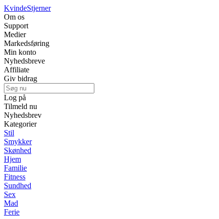
Kvinde
Stjerner
Om os
Support
Medier
Markedsføring
Min konto
Nyhedsbreve
Affiliate
Giv bidrag
Log på
Tilmeld nu
Nyhedsbrev
Kategorier
Stil
Smykker
Skønhed
Hjem
Familie
Fitness
Sundhed
Sex
Mad
Ferie