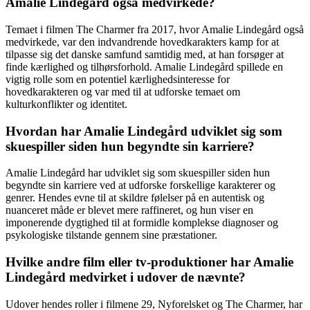
Amalie Lindegård også medvirkede?
Temaet i filmen The Charmer fra 2017, hvor Amalie Lindegård også
medvirkede, var den indvandrende hovedkarakters kamp for at
tilpasse sig det danske samfund samtidig med, at han forsøger at
finde kærlighed og tilhørsforhold. Amalie Lindegård spillede en
vigtig rolle som en potentiel kærlighedsinteresse for
hovedkarakteren og var med til at udforske temaet om
kulturkonflikter og identitet.
Hvordan har Amalie Lindegård udviklet sig som
skuespiller siden hun begyndte sin karriere?
Amalie Lindegård har udviklet sig som skuespiller siden hun
begyndte sin karriere ved at udforske forskellige karakterer og
genrer. Hendes evne til at skildre følelser på en autentisk og
nuanceret måde er blevet mere raffineret, og hun viser en
imponerende dygtighed til at formidle komplekse diagnoser og
psykologiske tilstande gennem sine præstationer.
Hvilke andre film eller tv-produktioner har Amalie
Lindegård medvirket i udover de nævnte?
Udover hendes roller i filmene 29, Nyforelsket og The Charmer, har