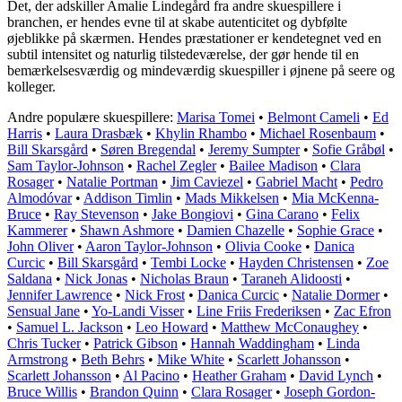
Det, der adskiller Amalie Lindegård fra andre skuespillere i
branchen, er hendes evne til at skabe autenticitet og dybfølte
øjeblikke på skærmen. Hendes præstationer er kendetegnet ved en
subtil intensitet og naturlig tilstedeværelse, der gør hende til en
bemærkelsesværdig og mindeværdig skuespiller i øjnene på seere og
kolleger.
Andre populære skuespillere:
Marisa Tomei
•
Belmont Cameli
•
Ed
Harris
•
Laura Drasbæk
•
Khylin Rhambo
•
Michael Rosenbaum
•
Bill Skarsgård
•
Søren Bregendal
•
Jeremy Sumpter
•
Sofie Gråbøl
•
Sam Taylor-Johnson
•
Rachel Zegler
•
Bailee Madison
•
Clara
Rosager
•
Natalie Portman
•
Jim Caviezel
•
Gabriel Macht
•
Pedro
Almodóvar
•
Addison Timlin
•
Mads Mikkelsen
•
Mia McKenna-
Bruce
•
Ray Stevenson
•
Jake Bongiovi
•
Gina Carano
•
Felix
Kammerer
•
Shawn Ashmore
•
Damien Chazelle
•
Sophie Grace
•
John Oliver
•
Aaron Taylor-Johnson
•
Olivia Cooke
•
Danica
Curcic
•
Bill Skarsgård
•
Tembi Locke
•
Hayden Christensen
•
Zoe
Saldana
•
Nick Jonas
•
Nicholas Braun
•
Taraneh Alidoosti
•
Jennifer Lawrence
•
Nick Frost
•
Danica Curcic
•
Natalie Dormer
•
Sensual Jane
•
Yo-Landi Visser
•
Line Friis Frederiksen
•
Zac Efron
•
Samuel L. Jackson
•
Leo Howard
•
Matthew McConaughey
•
Chris Tucker
•
Patrick Gibson
•
Hannah Waddingham
•
Linda
Armstrong
•
Beth Behrs
•
Mike White
•
Scarlett Johansson
•
Scarlett Johansson
•
Al Pacino
•
Heather Graham
•
David Lynch
•
Bruce Willis
•
Brandon Quinn
•
Clara Rosager
•
Joseph Gordon-