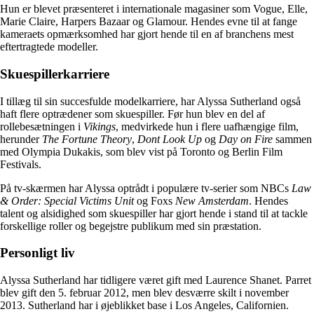
Hun er blevet præsenteret i internationale magasiner som Vogue, Elle,
Marie Claire, Harpers Bazaar og Glamour. Hendes evne til at fange
kameraets opmærksomhed har gjort hende til en af ​​branchens mest
eftertragtede modeller.
Skuespillerkarriere
I tillæg til sin succesfulde modelkarriere, har Alyssa Sutherland også
haft flere optrædener som skuespiller. Før hun blev en del af
rollebesætningen i
Vikings
, medvirkede hun i flere uafhængige film,
herunder
The Fortune Theory
,
Dont Look Up
og
Day on Fire
sammen
med Olympia Dukakis, som blev vist på Toronto og Berlin Film
Festivals.
På tv-skærmen har Alyssa optrådt i populære tv-serier som NBCs
Law
& Order: Special Victims Unit
og Foxs
New Amsterdam
. Hendes
talent og alsidighed som skuespiller har gjort hende i stand til at tackle
forskellige roller og begejstre publikum med sin præstation.
Personligt liv
Alyssa Sutherland har tidligere været gift med Laurence Shanet. Parret
blev gift den 5. februar 2012, men blev desværre skilt i november
2013. Sutherland har i øjeblikket base i Los Angeles, Californien.