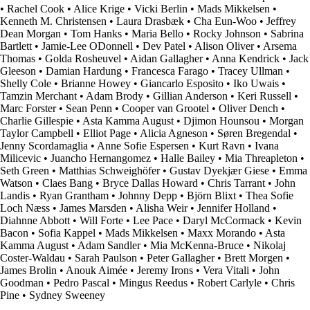
•
Rachel Cook
•
Alice Krige
•
Vicki Berlin
•
Mads Mikkelsen
•
Kenneth M. Christensen
•
Laura Drasbæk
•
Cha Eun-Woo
•
Jeffrey
Dean Morgan
•
Tom Hanks
•
Maria Bello
•
Rocky Johnson
•
Sabrina
Bartlett
•
Jamie-Lee ODonnell
•
Dev Patel
•
Alison Oliver
•
Arsema
Thomas
•
Golda Rosheuvel
•
Aidan Gallagher
•
Anna Kendrick
•
Jack
Gleeson
•
Damian Hardung
•
Francesca Farago
•
Tracey Ullman
•
Shelly Cole
•
Brianne Howey
•
Giancarlo Esposito
•
Iko Uwais
•
Tamzin Merchant
•
Adam Brody
•
Gillian Anderson
•
Keri Russell
•
Marc Forster
•
Sean Penn
•
Cooper van Grootel
•
Oliver Dench
•
Charlie Gillespie
•
Asta Kamma August
•
Djimon Hounsou
•
Morgan
Taylor Campbell
•
Elliot Page
•
Alicia Agneson
•
Søren Bregendal
•
Jenny Scordamaglia
•
Anne Sofie Espersen
•
Kurt Ravn
•
Ivana
Milicevic
•
Juancho Hernangomez
•
Halle Bailey
•
Mia Threapleton
•
Seth Green
•
Matthias Schweighöfer
•
Gustav Dyekjær Giese
•
Emma
Watson
•
Claes Bang
•
Bryce Dallas Howard
•
Chris Tarrant
•
John
Landis
•
Ryan Grantham
•
Johnny Depp
•
Björn Blixt
•
Thea Sofie
Loch Næss
•
James Marsden
•
Alisha Weir
•
Jennifer Holland
•
Diahnne Abbott
•
Will Forte
•
Lee Pace
•
Daryl McCormack
•
Kevin
Bacon
•
Sofia Kappel
•
Mads Mikkelsen
•
Maxx Morando
•
Asta
Kamma August
•
Adam Sandler
•
Mia McKenna-Bruce
•
Nikolaj
Coster-Waldau
•
Sarah Paulson
•
Peter Gallagher
•
Brett Morgen
•
James Brolin
•
Anouk Aimée
•
Jeremy Irons
•
Vera Vitali
•
John
Goodman
•
Pedro Pascal
•
Mingus Reedus
•
Robert Carlyle
•
Chris
Pine
•
Sydney Sweeney