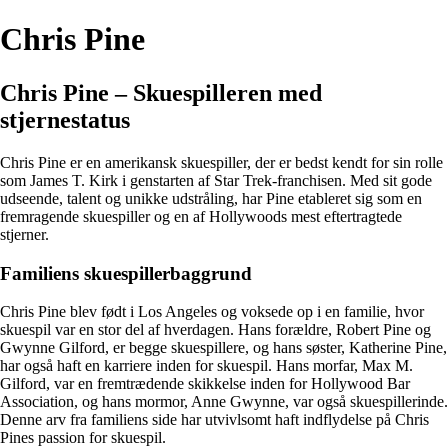
Chris Pine
Chris Pine – Skuespilleren med
stjernestatus
Chris Pine er en amerikansk skuespiller, der er bedst kendt for sin rolle
som James T. Kirk i genstarten af ​​Star Trek-franchisen. Med sit gode
udseende, talent og unikke udstråling, har Pine etableret sig som en
fremragende skuespiller og en af Hollywoods mest eftertragtede
stjerner.
Familiens skuespillerbaggrund
Chris Pine blev født i Los Angeles og voksede op i en familie, hvor
skuespil var en stor del af hverdagen. Hans forældre, Robert Pine og
Gwynne Gilford, er begge skuespillere, og hans søster, Katherine Pine,
har også haft en karriere inden for skuespil. Hans morfar, Max M.
Gilford, var en fremtrædende skikkelse inden for Hollywood Bar
Association, og hans mormor, Anne Gwynne, var også skuespillerinde.
Denne arv fra familiens side har utvivlsomt haft indflydelse på Chris
Pines passion for skuespil.