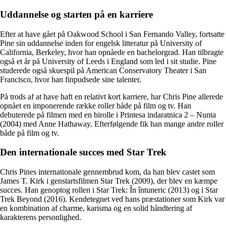
Uddannelse og starten på en karriere
Efter at have gået på Oakwood School i San Fernando Valley, fortsatte
Pine sin uddannelse inden for engelsk litteratur på University of
California, Berkeley, hvor han opnåede en bachelorgrad. Han tilbragte
også et år på University of Leeds i England som led i sit studie. Pine
studerede også skuespil på American Conservatory Theater i San
Francisco, hvor han finpudsede sine talenter.
På trods af at have haft en relativt kort karriere, har Chris Pine allerede
opnået en imponerende række roller både på film og tv. Han
debuterede på filmen med en birolle i Printesa indaratnica 2 – Nunta
(2004) med Anne Hathaway. Efterfølgende fik han mange andre roller
både på film og tv.
Den internationale succes med Star Trek
Chris Pines internationale gennembrud kom, da han blev castet som
James T. Kirk i genstartsfilmen Star Trek (2009), der blev en kæmpe
succes. Han genoptog rollen i Star Trek: În întuneric (2013) og i Star
Trek Beyond (2016). Kendetegnet ved hans præstationer som Kirk var
en kombination af charme, karisma og en solid håndtering af
karakterens personlighed.