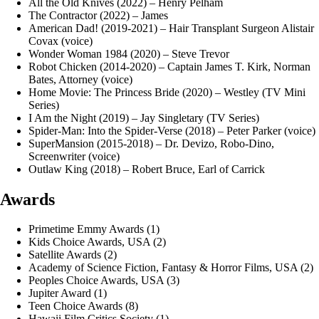
All the Old Knives (2022) – Henry Pelham
The Contractor (2022) – James
American Dad! (2019-2021) – Hair Transplant Surgeon Alistair
Covax (voice)
Wonder Woman 1984 (2020) – Steve Trevor
Robot Chicken (2014-2020) – Captain James T. Kirk, Norman
Bates, Attorney (voice)
Home Movie: The Princess Bride (2020) – Westley (TV Mini
Series)
I Am the Night (2019) – Jay Singletary (TV Series)
Spider-Man: Into the Spider-Verse (2018) – Peter Parker (voice)
SuperMansion (2015-2018) – Dr. Devizo, Robo-Dino,
Screenwriter (voice)
Outlaw King (2018) – Robert Bruce, Earl of Carrick
Awards
Primetime Emmy Awards (1)
Kids Choice Awards, USA (2)
Satellite Awards (2)
Academy of Science Fiction, Fantasy & Horror Films, USA (2)
Peoples Choice Awards, USA (3)
Jupiter Award (1)
Teen Choice Awards (8)
Hawaii Film Critics Society (1)