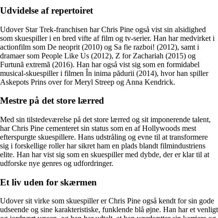
Udvidelse af repertoiret
Udover Star Trek-franchisen har Chris Pine også vist sin alsidighed
som skuespiller i en bred vifte af film og tv-serier. Han har medvirket i
actionfilm som De neoprit (2010) og Sa fie razboi! (2012), samt i
dramaer som People Like Us (2012), Z for Zachariah (2015) og
Furtunã extremã (2016). Han har også vist sig som en formidabel
musical-skuespiller i filmen În inima pădurii (2014), hvor han spiller
Askepots Prins over for Meryl Streep og Anna Kendrick.
Mestre på det store lærred
Med sin tilstedeværelse på det store lærred og sit imponerende talent,
har Chris Pine cementeret sin status som en af Hollywoods mest
efterspurgte skuespillere. Hans udstråling og evne til at transformere
sig i forskellige roller har sikret ham en plads blandt filmindustriens
elite. Han har vist sig som en skuespiller med dybde, der er klar til at
udforske nye genres og udfordringer.
Et liv uden for skærmen
Udover sit virke som skuespiller er Chris Pine også kendt for sin gode
udseende og sine karakteristiske, funklende blå øjne. Han har et venligt