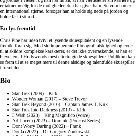
og jordnært væsen, og han har udtalt, at han værdsætter sin karriere og
er taknemmelig for de muligheder, den har givet ham. Selvom han er
en international stjerne, forsøger han at holde sig nede på jorden og
holde fast i sit rod.
En lys fremtid
Chris Pine har uden tvivl et lysende skuespiltalent og en lysende
fremtid foran sig. Med sin imponerende filmograf, alsidighed og evne
til at skildre komplekse karakterer, er det ikke overraskende, at han er
blevet en af ​​Hollywoods mest eftertragtede skuespillere. Publikum kan
se frem til at se meget mere til denne alsidige og talentfulde skuespiller
i fremtiden.
Bio
Star Trek (2009) – Kirk
Wonder Woman (2017) – Steve Trevor
Star Trek Beyond (2016) – Captain James T. Kirk
Star Trek Into Darkness (2013) – Kirk
3 Wish (2023) – King Magnifico (voice)
Ad Lucem (2023) – Dominic (Podcast Series)
Dont Worry Darling (2022) – Frank
Doula (2022) – Dr. Gregory Zonkowski