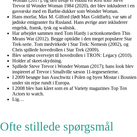
Woman (2017), og den tredje er endnu en Ken som Steve
Trevor til Wonder Woman 1984 (2020), der blev inkluderet i en
gaveæske med en Barbie-dukker som Wonder Woman.
Hans morfar, Max M. Gilford (født Max Goldfarb), var søn af
jødiske emigranter fra Rusland. Hans øvrige aner inkluderer
engelsk, fransk, tysk og walisisk.
Har arbejdet sammen med Tom Hardy i actionkomedien This
Means War (2012). Begge optrådte i den meget populære Star
Trek-serie. Tom medvirkede i Star Trek: Nemesis (2002), og
Chris spillede hovedrollen i Star Trek (2009).
Blev seriøst overvejet til hovedrollen i TRON: Legacy (2010).
Holder af skeet-skydning.
Spillede Steve Trevor i Wonder Woman (2017); hans look blev
inspireret af Trevor i Smallville sæson 11-tegneserierne.
I 2009 besøgte han Auschwitz i Polen og byen Mostar i Bosnien
under sin rejse rundt i Europa.
I 2008 blev han kåret som en af Variety magazines Top Ten
Actors to watch.
Lig…
Ofte stillede spørgsmål