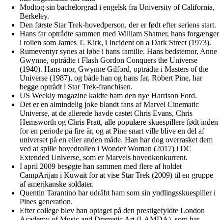
Modtog sin bachelorgrad i engelsk fra University of California,
Berkeley.
Den første Star Trek-hovedperson, der er født efter seriens start.
Hans far optrådte sammen med William Shatner, hans forgænger
i rollen som James T. Kirk, i Incident on a Dark Street (1973).
Rumeventyr synes at løbe i hans familie. Hans bedstemor, Anne
Gwynne, optrådte i Flash Gordon Conquers the Universe
(1940). Hans mor, Gwynne Gilford, optrådte i Masters of the
Universe (1987), og både han og hans far, Robert Pine, har
begge optrådt i Star Trek-franchisen.
US Weekly magazine kaldte ham den nye Harrison Ford.
Det er en almindelig joke blandt fans af Marvel Cinematic
Universe, at de allerede havde castet Chris Evans, Chris
Hemsworth og Chris Pratt, alle populære skuespillere født inden
for en periode på fire år, og at Pine snart ville blive en del af
universet på en eller anden måde. Han har dog overrasket dem
ved at spille hovedrollen i Wonder Woman (2017) i DC
Extended Universe, som er Marvels hovedkonkurrent.
I april 2009 besøgte han sammen med flere af holdet
CampArijan i Kuwait for at vise Star Trek (2009) til en gruppe
af amerikanske soldater.
Quentin Tarantino har udråbt ham som sin yndlingsskuespiller i
Pines generation.
Efter college blev han optaget på den prestigefyldte London
Academy of Music and Dramatic Art (LAMDA), som har