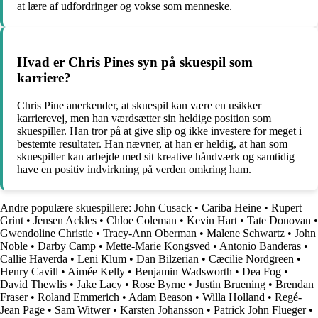
at lære af udfordringer og vokse som menneske.
Hvad er Chris Pines syn på skuespil som
karriere?
Chris Pine anerkender, at skuespil kan være en usikker
karrierevej, men han værdsætter sin heldige position som
skuespiller. Han tror på at give slip og ikke investere for meget i
bestemte resultater. Han nævner, at han er heldig, at han som
skuespiller kan arbejde med sit kreative håndværk og samtidig
have en positiv indvirkning på verden omkring ham.
Andre populære skuespillere:
John Cusack
•
Cariba Heine
•
Rupert
Grint
•
Jensen Ackles
•
Chloe Coleman
•
Kevin Hart
•
Tate Donovan
•
Gwendoline Christie
•
Tracy-Ann Oberman
•
Malene Schwartz
•
John
Noble
•
Darby Camp
•
Mette-Marie Kongsved
•
Antonio Banderas
•
Callie Haverda
•
Leni Klum
•
Dan Bilzerian
•
Cæcilie Nordgreen
•
Henry Cavill
•
Aimée Kelly
•
Benjamin Wadsworth
•
Dea Fog
•
David Thewlis
•
Jake Lacy
•
Rose Byrne
•
Justin Bruening
•
Brendan
Fraser
•
Roland Emmerich
•
Adam Beason
•
Willa Holland
•
Regé-
Jean Page
•
Sam Witwer
•
Karsten Johansson
•
Patrick John Flueger
•