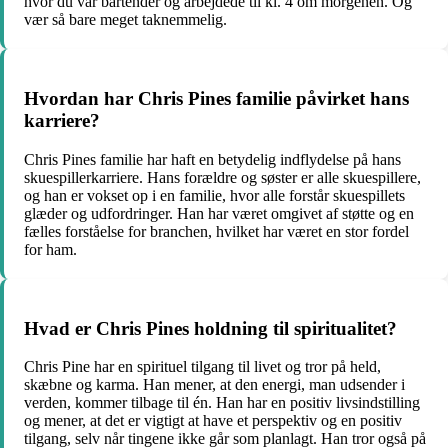
hvor du var bartender og arbejdede til kl. 4 om morgenen. Og
vær så bare meget taknemmelig.
Hvordan har Chris Pines familie påvirket hans
karriere?
Chris Pines familie har haft en betydelig indflydelse på hans
skuespillerkarriere. Hans forældre og søster er alle skuespillere,
og han er vokset op i en familie, hvor alle forstår skuespillets
glæder og udfordringer. Han har været omgivet af støtte og en
fælles forståelse for branchen, hvilket har været en stor fordel
for ham.
Hvad er Chris Pines holdning til spiritualitet?
Chris Pine har en spirituel tilgang til livet og tror på held,
skæbne og karma. Han mener, at den energi, man udsender i
verden, kommer tilbage til én. Han har en positiv livsindstilling
og mener, at det er vigtigt at have et perspektiv og en positiv
tilgang, selv når tingene ikke går som planlagt. Han tror også på