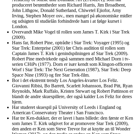
produceret berømtheder som Richard Harris, Jim Broadbent,
John Lithgow, Donald Sutherland, Chiwetel Ejiofor, Amy
Irving, Stephen Moyer osv., men mangel på økonomiske midler
og udsigten til studielån forhindrede ham i at følge kurset i
London.
Overvandt Mike Vogel til rollen som James T. Kirk i Star Trek
(2009).
Hans far, Robert Pine, optrådte i Star Trek: Voyager (1995) og
Star Trek: Enterprise (2001) før Chris audition til rollen som
Captain James T. Kirk i genindspilningen af Star Trek (2009).
Robert Pine medvirkede også sammen med Michael Dorn i tv-
serien CHiPs (1977). Dorn er især kendt som Klingon-officeren
Worf i Star Trek: The Next Generation (1987), Star Trek: Deep
Space Nine (1993) og fire Star Trek-film.
Bor i det ekstremt trendy Los Angeles-kvarter Los Feliz.
Giovanni Ribisi, Bo Barrett, Scarlett Johansson, Brad Pitt, Ryan
Reynolds, Mark Ruffalo, Kristen Stewart og Robert Pattinson er
blandt de andre skuespillere, der også kalder Los Feliz for deres
hjem.
Har studeret skuespil på University of Leeds i England og
American Conservatory Theater i San Francisco.
Har tre Ken-dukker, der er lavet i hans billede: den første er Ken
som James T. Kirk udgivet for at promovere Star Trek (2009),
den anden er Ken som Steve Trevor for at knytte an til Wonder