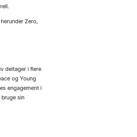
ell.
 herunder Zero,
 deltager i flere
peace og Young
des engagement i
 bruge sin