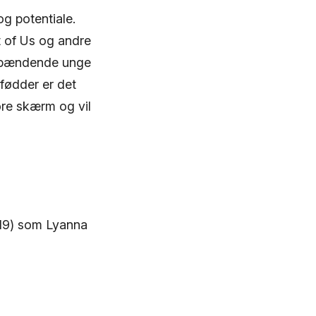
og potentiale.
 of Us og andre
 spændende unge
fødder er det
ore skærm og vil
019) som Lyanna