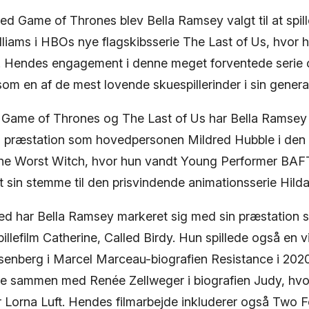
ed Game of Thrones blev Bella Ramsey valgt til at spil
illiams i HBOs nye flagskibsserie The Last of Us, hvor h
. Hendes engagement i denne meget forventede serie
om en af de mest lovende skuespillerinder i sin genera
 i Game of Thrones og The Last of Us har Bella Ramse
n præstation som hovedpersonen Mildred Hubble i den
 The Worst Witch, hvor hun vandt Young Performer BAFT
 sin stemme til den prisvindende animationsserie Hilda 
ed har Bella Ramsey markeret sig med sin præstation so
lefilm Catherine, Called Birdy. Hun spillede også en vi
isenberg i Marcel Marceau-biografien Resistance i 2020
 sammen med Renée Zellweger i biografien Judy, hvor
r Lorna Luft. Hendes filmarbejde inkluderer også Two 