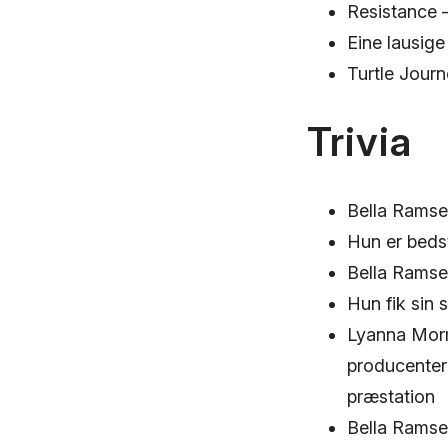
Resistance 
Eine lausig
Turtle Journ
Trivia
Bella Ramsey
Hun er beds
Bella Ramse
Hun fik sin s
Lyanna Morm
producenter
præstation
Bella Ramsey