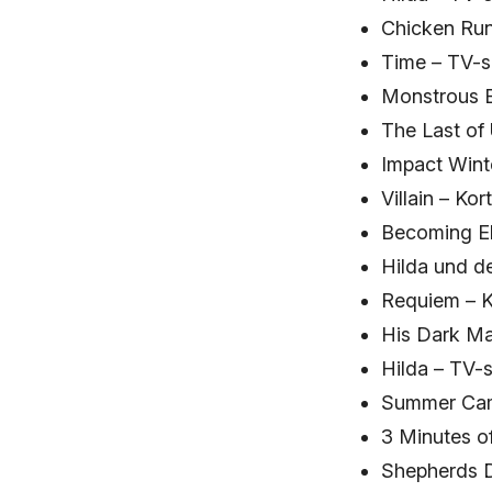
Chicken Run
Time – TV-s
Monstrous B
The Last of 
Impact Wint
Villain – Ko
Becoming El
Hilda und d
Requiem – K
His Dark Ma
Hilda – TV-
Summer Camp
3 Minutes o
Shepherds D