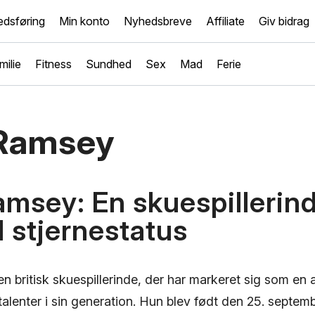
dsføring
Min konto
Nyhedsbreve
Affiliate
Giv bidrag
milie
Fitness
Sundhed
Sex
Mad
Ferie
 Ramsey
amsey: En skuespillerin
 stjernestatus
n britisk skuespillerinde, der har markeret sig som en 
talenter i sin generation. Hun blev født den 25. septem