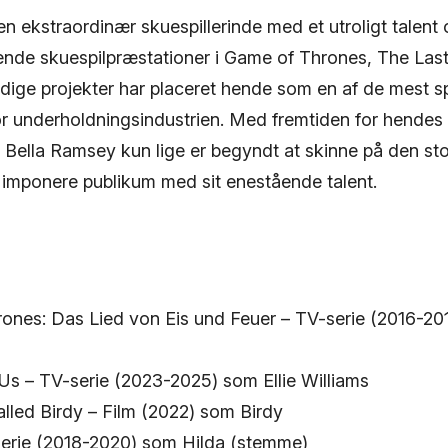
n ekstraordinær skuespillerinde med et utroligt talent 
de skuespilpræstationer i Game of Thrones, The Last
ige projekter har placeret hende som en af de mest
r underholdningsindustrien. Med fremtiden for hendes 
at Bella Ramsey kun lige er begyndt at skinne på den st
 imponere publikum med sit enestående talent.
ones: Das Lied von Eis und Feuer – TV-serie (2016-2
Us – TV-serie (2023-2025) som Ellie Williams
lled Birdy – Film (2022) som Birdy
serie (2018-2020) som Hilda (stemme)