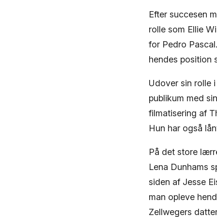
Efter succesen m
rolle som Ellie W
for Pedro Pascal
hendes position s
Udover sin rolle
publikum med si
filmatisering af
Hun har også lånt
På det store lærr
Lena Dunhams spil
siden af Jesse E
man opleve hende
Zellwegers datte