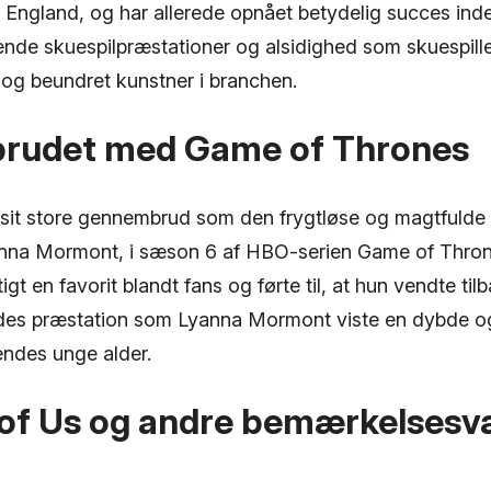
England, og har allerede opnået betydelig succes inden
de skuespilpræstationer og alsidighed som skuespille
t og beundret kunstner i branchen.
rudet med Game of Thrones
 sit store gennembrud som den frygtløse og magtfulde
anna Mormont, i sæson 6 af HBO-serien Game of Thro
igt en favorit blandt fans og førte til, at hun vendte ti
es præstation som Lyanna Mormont viste en dybde og 
endes unge alder.
 of Us og andre bemærkelsesv