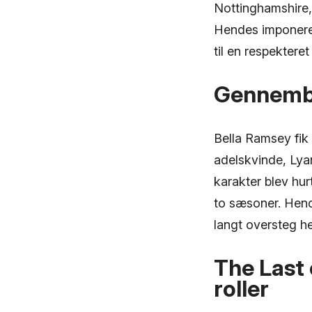
Nottinghamshire, 
Hendes imponeren
til en respektere
Gennemb
Bella Ramsey fik
adelskvinde, Ly
karakter blev hurt
to sæsoner. Hend
langt oversteg h
The Last
roller