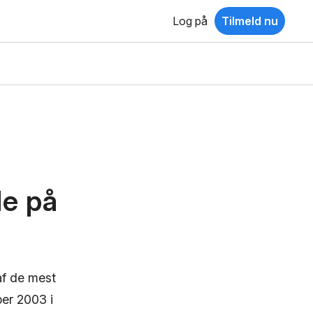
Log på
Tilmeld nu
de på
af de mest
ber 2003 i