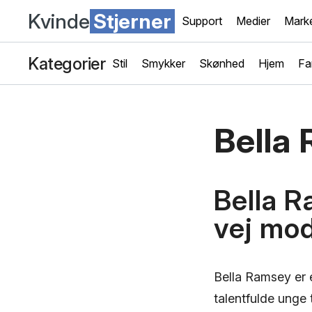
Kvinde
Stjerner
Support
Medier
Marke
Kategorier
Stil
Smykker
Skønhed
Hjem
Fa
Bella
Bella R
vej mod
Bella Ramsey er e
talentfulde unge 