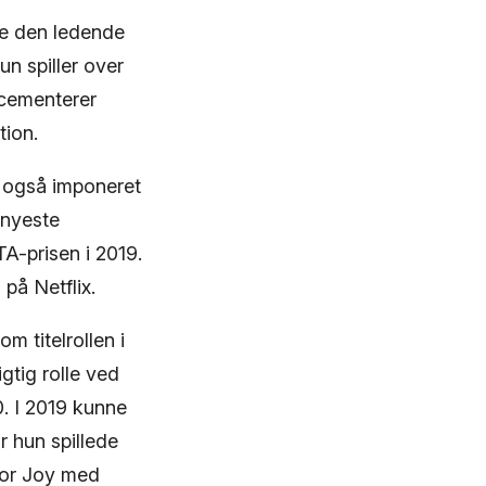
le den ledende
un spiller over
 cementerer
tion.
y også imponeret
 nyeste
A-prisen i 2019.
på Netflix.
m titelrollen i
gtig rolle ved
. I 2019 kunne
 hun spillede
For Joy med