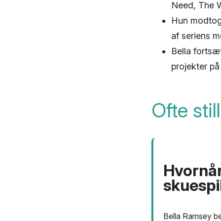
Need, The W
Hun modtog 
af seriens 
Bella forts
projekter på
Ofte sti
Hvornår
skuespi
Bella Ramsey be