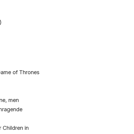
)
 Game of Thrones
ene, men
emragende
 Children in