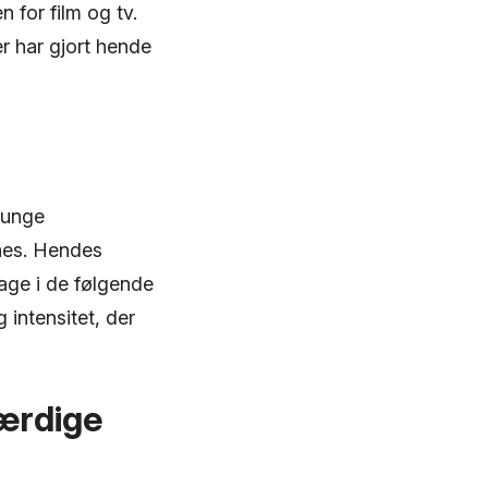
 for film og tv.
r har gjort hende
 unge
nes. Hendes
lbage i de følgende
intensitet, der
ærdige