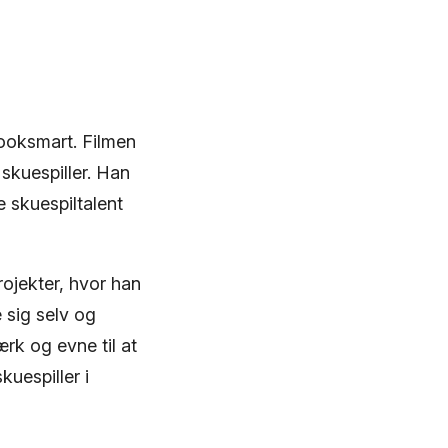
Booksmart. Filmen
skuespiller. Han
e skuespiltalent
rojekter, hvor han
e sig selv og
ærk og evne til at
kuespiller i