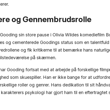
erer.
iere og Gennembrudsrolle
 Gooding sin store pause i Olivia Wildes komediefilm 
ces og cementerede Goodings status som en talentfuld 
ovedrollene og fik kritikerne til at bemærke hans naturlig
tilstedeværelse på skærmen.
ar Gooding fortsat med at arbejde på forskellige filmp
dighed som skuespiller. Han er ikke bange for at udfordr
orskellige roller og genrer. Hans dedikation til sit håndv
 karakterers psykologi har gjort ham til en eftertragtet s