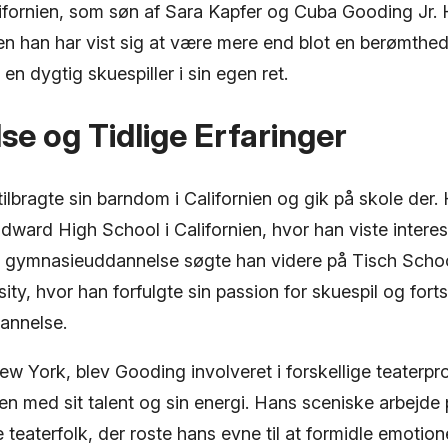
ifornien, som søn af Sara Kapfer og Cuba Gooding Jr. 
n han har vist sig at være mere end blot en berømthed
en dygtig skuespiller i sin egen ret.
e og Tidlige Erfaringer
lbragte sin barndom i Californien og gik på skole der.
ward High School i Californien, hvor han viste interes
sin gymnasieuddannelse søgte han videre på Tisch Schoo
ty, hvor han forfulgte sin passion for skuespil og forts
annelse.
ew York, blev Gooding involveret i forskellige teaterp
en med sit talent og sin energi. Hans sceniske arbejde
e teaterfolk, der roste hans evne til at formidle emotio