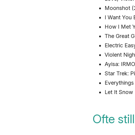
Moonshot (2
I Want You 
How I Met Y
The Great G
Electric Eas
Violent Nigh
Ayisa: IRMO
Star Trek: P
Everythings
Let It Snow 
Ofte sti