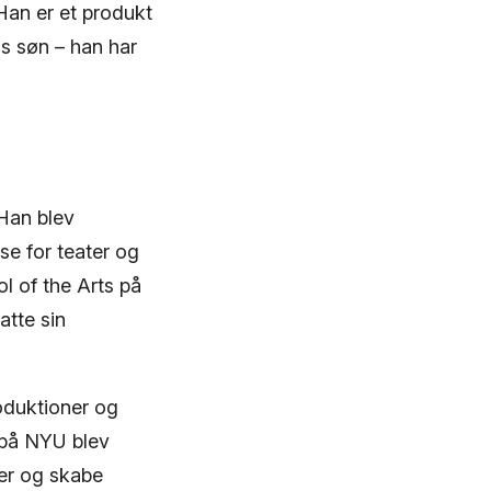
Han er et produkt
s søn – han har
 Han blev
se for teater og
l of the Arts på
atte sin
roduktioner og
 på NYU blev
ner og skabe