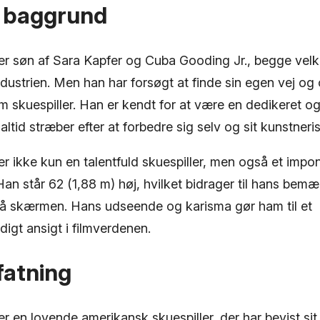
g baggrund
 søn af Sara Kapfer og Cuba Gooding Jr., begge velk
dustrien. Men han har forsøgt at finde sin egen vej og
om skuespiller. Han er kendt for at være en dedikeret o
 altid stræber efter at forbedre sig selv og sit kunstne
 ikke kun en talentfuld skuespiller, men også et impo
Han står 62 (1,88 m) høj, hvilket bidrager til hans be
på skærmen. Hans udseende og karisma gør ham til et
gt ansigt i filmverdenen.
atning
 en lovende amerikansk skuespiller, der har bevist si