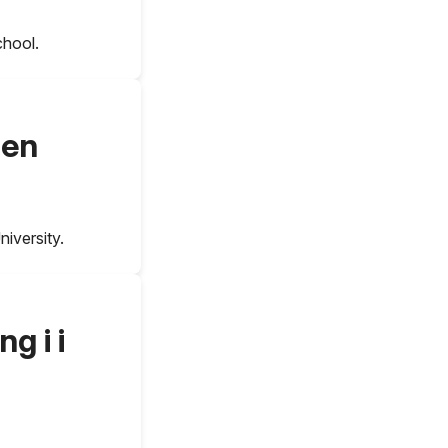
chool.
 en
iversity.
g i i