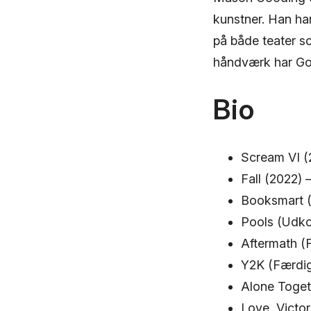
kunstner. Han har
på både teater sc
håndværk har Goo
Bio
Scream VI (
Fall (2022)
Booksmart (
Pools (Udko
Aftermath (F
Y2K (Færdig
Alone Togeth
Love, Victo