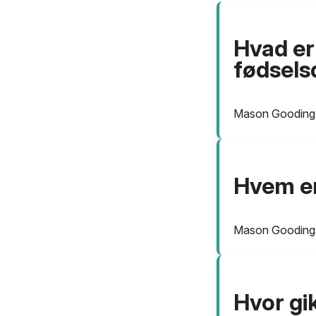
Hvad er
fødsels
Mason Gooding b
Hvem e
Mason Goodings 
Hvor gi