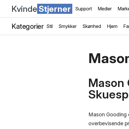
Kvinde
Stjerner
Support
Medier
Marke
Kategorier
Stil
Smykker
Skønhed
Hjem
Fa
Mason
Mason 
Skuespi
Mason Gooding er 
overbevisende pr