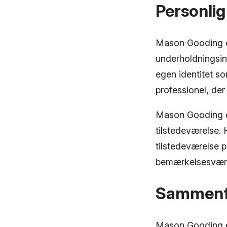
Personli
Mason Gooding er
underholdningsin
egen identitet s
professionel, der
Mason Gooding er
tilstedeværelse. 
tilstedeværelse 
bemærkelsesværdi
Sammenf
Mason Gooding er