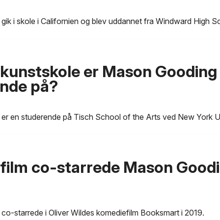
ik i skole i Californien og blev uddannet fra Windward High S
 kunstskole er Mason Gooding
ende på?
r en studerende på Tisch School of the Arts ved New York Un
 film co-starrede Mason Goodin
o-starrede i Oliver Wildes komediefilm Booksmart i 2019.