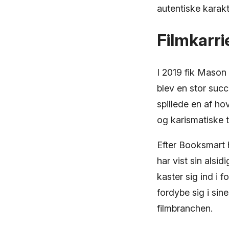
autentiske karakt
Filmkarr
I 2019 fik Mason
blev en stor suc
spillede en af ​​h
og karismatiske 
Efter Booksmart h
har vist sin alsi
kaster sig ind i f
fordybe sig i sine
filmbranchen.