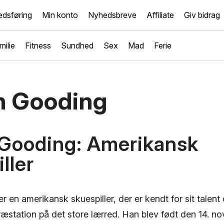
dsføring
Min konto
Nyhedsbreve
Affiliate
Giv bidrag
milie
Fitness
Sundhed
Sex
Mad
Ferie
 Gooding
Gooding: Amerikansk
ller
en amerikansk skuespiller, der er kendt for sit talent 
æstation på det store lærred. Han blev født den 14. n