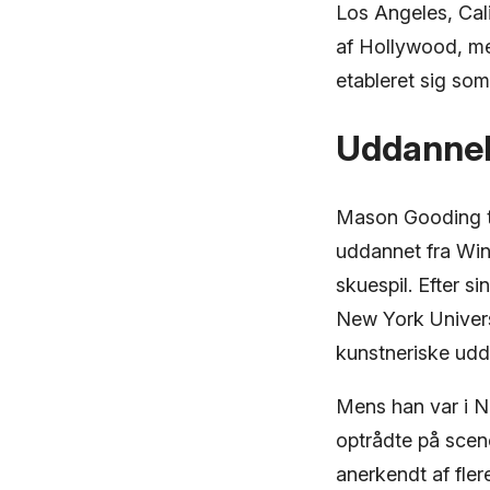
Los Angeles, Cal
af Hollywood, me
etableret sig som 
Uddannels
Mason Gooding ti
uddannet fra Wind
skuespil. Efter 
New York Universi
kunstneriske udd
Mens han var i N
optrådte på scen
anerkendt af fler