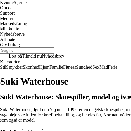
Kvinde
Stjerner
Om os
Support
Medier
Markedsføring
Min konto
Nyhedsbreve
Affiliate
Giv bidrag
Log på
Tilmeld nu
Nyhedsbrev
Kategorier
Stil
Smykker
Skønhed
Hjem
Familie
Fitness
Sundhed
Sex
Mad
Ferie
Suki Waterhouse
Suki Waterhouse: Skuespiller, model og iv
Suki Waterhouse, født den 5. januar 1992, er en engelsk skuespiller,
sygeplejerske inden for kræftbehandling, og hendes far, Norman Water
som også er model.