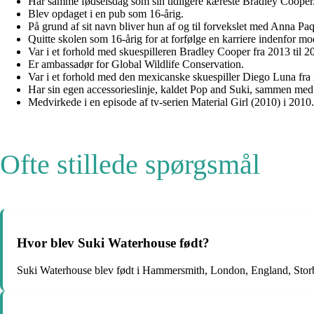
Har samme fødselsdag som sin tidligere kæreste Bradley Cooper
Blev opdaget i en pub som 16-årig.
På grund af sit navn bliver hun af og til forvekslet med Anna P
Quitte skolen som 16-årig for at forfølge en karriere indenfor mo
Var i et forhold med skuespilleren Bradley Cooper fra 2013 til 2
Er ambassadør for Global Wildlife Conservation.
Var i et forhold med den mexicanske skuespiller Diego Luna fra 
Har sin egen accessorieslinje, kaldet Pop and Suki, sammen me
Medvirkede i en episode af tv-serien Material Girl (2010) i 2010.
Ofte stillede spørgsmål
Hvor blev Suki Waterhouse født?
Suki Waterhouse blev født i Hammersmith, London, England, Storb