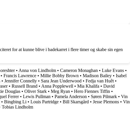
eret for at kunne blive i badekarret i flere timer og skabe sin egen
oreshter
•
Anna von Lindholm
•
Cameron Monaghan
•
Luke Evans
•
•
Francis Lawrence
•
Millie Bobby Brown
•
Madison Bailey
•
Isabel
s
•
Jennifer Connelly
•
Sara Jean Underwood
•
Fedja van Huêt
•
aser
•
Russell Brand
•
Anna Popplewell
•
Mia Khalifa
•
David
ie Douglas
•
Oliver Stark
•
Meg Ryan
•
Hero Fiennes Tiffin
•
uel Ferrer
•
Lewis Pullman
•
Pamela Anderson
•
Søren Pilmark
•
Vin
•
Bingbing Li
•
Louis Partridge
•
Bill Skarsgård
•
Jesse Plemons
•
Vin
•
Tobias Lindholm