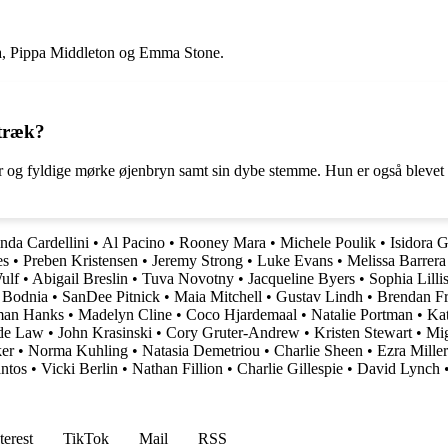
ga, Pippa Middleton og Emma Stone.
 træk?
r og fyldige mørke øjenbryn samt sin dybe stemme. Hun er også blevet cit
nda Cardellini
•
Al Pacino
•
Rooney Mara
•
Michele Poulik
•
Isidora G
es
•
Preben Kristensen
•
Jeremy Strong
•
Luke Evans
•
Melissa Barrera
ulf
•
Abigail Breslin
•
Tuva Novotny
•
Jacqueline Byers
•
Sophia Lilli
 Bodnia
•
SanDee Pitnick
•
Maia Mitchell
•
Gustav Lindh
•
Brendan Fr
man Hanks
•
Madelyn Cline
•
Coco Hjardemaal
•
Natalie Portman
•
Kat
de Law
•
John Krasinski
•
Cory Gruter-Andrew
•
Kristen Stewart
•
Mig
ker
•
Norma Kuhling
•
Natasia Demetriou
•
Charlie Sheen
•
Ezra Miller
ntos
•
Vicki Berlin
•
Nathan Fillion
•
Charlie Gillespie
•
David Lynch
terest
TikTok
Mail
RSS