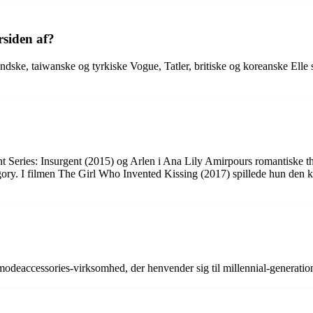
rsiden af?
landske, taiwanske og tyrkiske Vogue, Tatler, britiske og koreanske Ell
nt Series: Insurgent (2015) og Arlen i Ana Lily Amirpours romantiske th
ry. I filmen The Girl Who Invented Kissing (2017) spillede hun den kv
 modeaccessories-virksomhed, der henvender sig til millennial-generatio