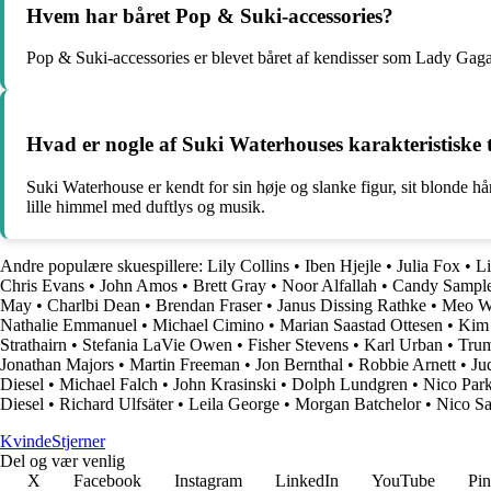
Hvem har båret Pop & Suki-accessories?
Pop & Suki-accessories er blevet båret af kendisser som Lady Ga
Hvad er nogle af Suki Waterhouses karakteristiske
Suki Waterhouse er kendt for sin høje og slanke figur, sit blonde hå
lille himmel med duftlys og musik.
Andre populære skuespillere:
Lily Collins
•
Iben Hjejle
•
Julia Fox
•
Li
Chris Evans
•
John Amos
•
Brett Gray
•
Noor Alfallah
•
Candy Sampl
May
•
Charlbi Dean
•
Brendan Fraser
•
Janus Dissing Rathke
•
Meo W
Nathalie Emmanuel
•
Michael Cimino
•
Marian Saastad Ottesen
•
Kim
Strathairn
•
Stefania LaVie Owen
•
Fisher Stevens
•
Karl Urban
•
Tru
Jonathan Majors
•
Martin Freeman
•
Jon Bernthal
•
Robbie Arnett
•
Ju
Diesel
•
Michael Falch
•
John Krasinski
•
Dolph Lundgren
•
Nico Par
Diesel
•
Richard Ulfsäter
•
Leila George
•
Morgan Batchelor
•
Nico Sa
Kvinde
Stjerner
Del og vær venlig
X
Facebook
Instagram
LinkedIn
YouTube
Pin