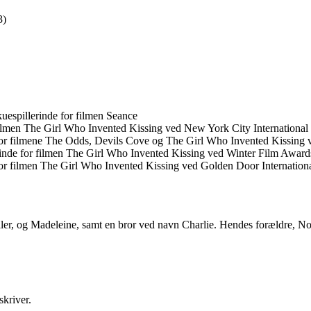
3)
espillerinde for filmen Seance
ilmen The Girl Who Invented Kissing ved New York City International 
for filmene The Odds, Devils Cove og The Girl Who Invented Kissing v
inde for filmen The Girl Who Invented Kissing ved Winter Film Award
or filmen The Girl Who Invented Kissing ved Golden Door International
ler, og Madeleine, samt en bror ved navn Charlie. Hendes forældre, Nor
kriver.