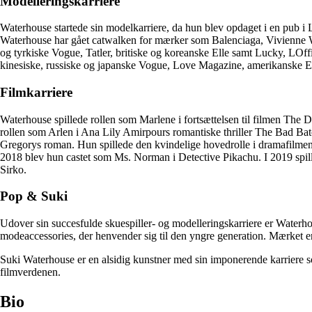
Modelleringskarriere
Waterhouse startede sin modelkarriere, da hun blev opdaget i en pub 
Waterhouse har gået catwalken for mærker som Balenciaga, Vivienne W
og tyrkiske Vogue, Tatler, britiske og koreanske Elle samt Lucky, LOff
kinesiske, russiske og japanske Vogue, Love Magazine, amerikanske El
Filmkarriere
Waterhouse spillede rollen som Marlene i fortsættelsen til filmen The 
rollen som Arlen i Ana Lily Amirpours romantiske thriller The Bad Batc
Gregorys roman. Hun spillede den kvindelige hovedrolle i dramafilmen 
2018 blev hun castet som Ms. Norman i Detective Pikachu. I 2019 spill
Sirko.
Pop & Suki
Udover sin succesfulde skuespiller- og modelleringskarriere er Waterho
modeaccessories, der henvender sig til den yngre generation. Mærket 
Suki Waterhouse er en alsidig kunstner med sin imponerende karriere so
filmverdenen.
Bio