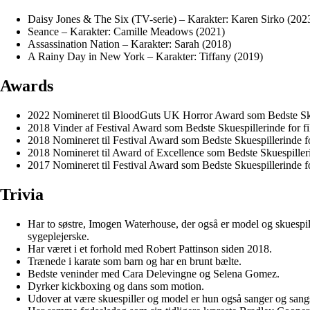
Daisy Jones & The Six (TV-serie) – Karakter: Karen Sirko (202
Seance – Karakter: Camille Meadows (2021)
Assassination Nation – Karakter: Sarah (2018)
A Rainy Day in New York – Karakter: Tiffany (2019)
Awards
2022 Nomineret til BloodGuts UK Horror Award som Bedste Sku
2018 Vinder af Festival Award som Bedste Skuespillerinde for f
2018 Nomineret til Festival Award som Bedste Skuespillerinde 
2018 Nomineret til Award of Excellence som Bedste Skuespiller
2017 Nomineret til Festival Award som Bedste Skuespillerinde f
Trivia
Har to søstre, Imogen Waterhouse, der også er model og skuespil
sygeplejerske.
Har været i et forhold med Robert Pattinson siden 2018.
Trænede i karate som barn og har en brunt bælte.
Bedste veninder med Cara Delevingne og Selena Gomez.
Dyrker kickboxing og dans som motion.
Udover at være skuespiller og model er hun også sanger og sangs