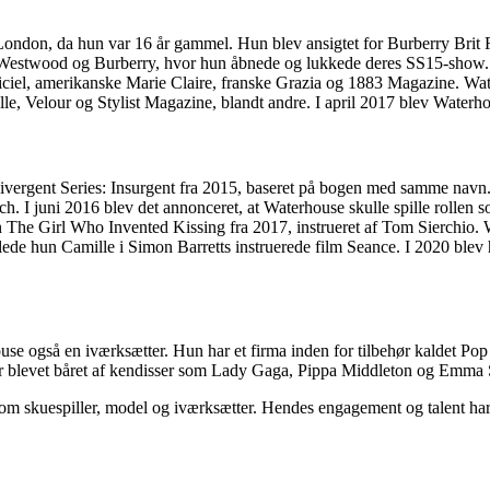
i London, da hun var 16 år gammel. Hun blev ansigtet for Burberry Br
estwood og Burberry, hvor hun åbnede og lukkede deres SS15-show. Hun
iciel, amerikanske Marie Claire, franske Grazia og 1883 Magazine. Wate
le, Velour og Stylist Magazine, blandt andre. I april 2017 blev Wate
Divergent Series: Insurgent fra 2015, baseret på bogen med samme navn. 
h. I juni 2016 blev det annonceret, at Waterhouse skulle spille rollen 
The Girl Who Invented Kissing fra 2017, instrueret af Tom Sierchio. W
ede hun Camille i Simon Barretts instruerede film Seance. I 2020 blev
use også en iværksætter. Hun har et firma inden for tilbehør kaldet Po
er blevet båret af kendisser som Lady Gaga, Pippa Middleton og Emma 
m skuespiller, model og iværksætter. Hendes engagement og talent har gj