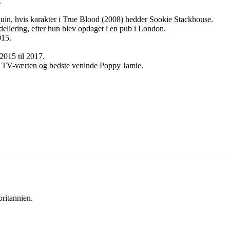
.
aquin, hvis karakter i True Blood (2008) hedder Sookie Stackhouse.
dellering, efter hun blev opdaget i en pub i London.
015.
2015 til 2017.
d TV-værten og bedste veninde Poppy Jamie.
ritannien.