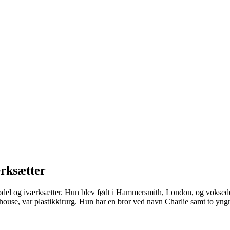
ærksætter
 model og iværksætter. Hun blev født i Hammersmith, London, og vokse
house, var plastikkirurg. Hun har en bror ved navn Charlie samt to y