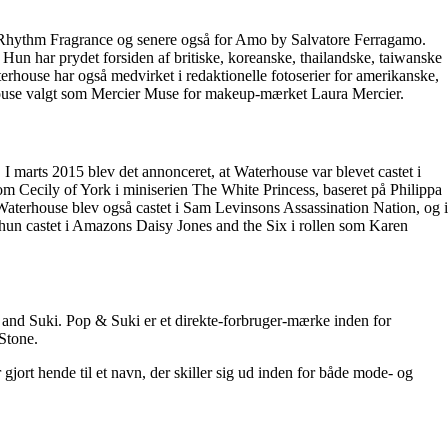
it Rhythm Fragrance og senere også for Amo by Salvatore Ferragamo.
 har prydet forsiden af britiske, koreanske, thailandske, taiwanske
rhouse har også medvirket i redaktionelle fotoserier for amerikanske,
rhouse valgt som Mercier Muse for makeup-mærket Laura Mercier.
I marts 2015 blev det annonceret, at Waterhouse var blevet castet i
som Cecily of York i miniserien The White Princess, baseret på Philippa
aterhouse blev også castet i Sam Levinsons Assassination Nation, og i
 hun castet i Amazons Daisy Jones and the Six i rollen som Karen
p and Suki. Pop & Suki er et direkte-forbruger-mærke inden for
Stone.
ort hende til et navn, der skiller sig ud inden for både mode- og