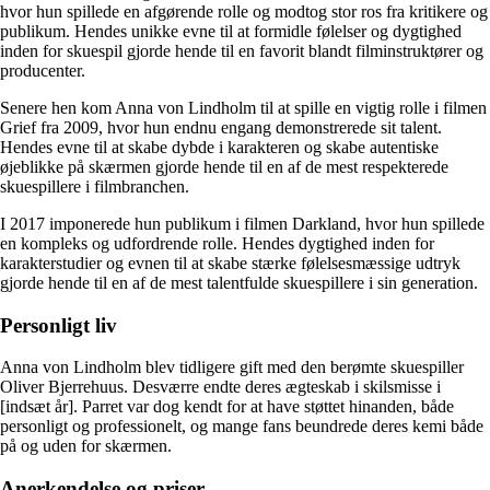
hvor hun spillede en afgørende rolle og modtog stor ros fra kritikere og
publikum. Hendes unikke evne til at formidle følelser og dygtighed
inden for skuespil gjorde hende til en favorit blandt filminstruktører og
producenter.
Senere hen kom Anna von Lindholm til at spille en vigtig rolle i filmen
Grief fra 2009, hvor hun endnu engang demonstrerede sit talent.
Hendes evne til at skabe dybde i karakteren og skabe autentiske
øjeblikke på skærmen gjorde hende til en af ​​de mest respekterede
skuespillere i filmbranchen.
I 2017 imponerede hun publikum i filmen Darkland, hvor hun spillede
en kompleks og udfordrende rolle. Hendes dygtighed inden for
karakterstudier og evnen til at skabe stærke følelsesmæssige udtryk
gjorde hende til en af ​​de mest talentfulde skuespillere i sin generation.
Personligt liv
Anna von Lindholm blev tidligere gift med den berømte skuespiller
Oliver Bjerrehuus. Desværre endte deres ægteskab i skilsmisse i
[indsæt år]. Parret var dog kendt for at have støttet hinanden, både
personligt og professionelt, og mange fans beundrede deres kemi både
på og uden for skærmen.
Anerkendelse og priser