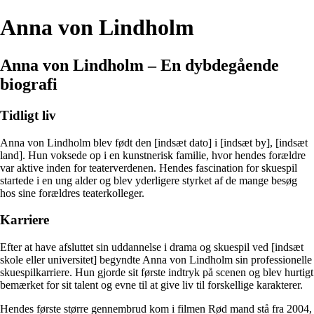
Anna von Lindholm
Anna von Lindholm – En dybdegående
biografi
Tidligt liv
Anna von Lindholm blev født den [indsæt dato] i [indsæt by], [indsæt
land]. Hun voksede op i en kunstnerisk familie, hvor hendes forældre
var aktive inden for teaterverdenen. Hendes fascination for skuespil
startede i en ung alder og blev yderligere styrket af de mange besøg
hos sine forældres teaterkolleger.
Karriere
Efter at have afsluttet sin uddannelse i drama og skuespil ved [indsæt
skole eller universitet] begyndte Anna von Lindholm sin professionelle
skuespilkarriere. Hun gjorde sit første indtryk på scenen og blev hurtigt
bemærket for sit talent og evne til at give liv til forskellige karakterer.
Hendes første større gennembrud kom i filmen Rød mand stå fra 2004,