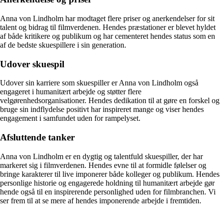
Anna von Lindholm har modtaget flere priser og anerkendelser for sit
talent og bidrag til filmverdenen. Hendes præstationer er blevet hyldet
af både kritikere og publikum og har cementeret hendes status som en
af ​​de bedste skuespillere i sin generation.
Udover skuespil
Udover sin karriere som skuespiller er Anna von Lindholm også
engageret i humanitært arbejde og støtter flere
velgørenhedsorganisationer. Hendes dedikation til at gøre en forskel og
bruge sin indflydelse positivt har inspireret mange og viser hendes
engagement i samfundet uden for rampelyset.
Afsluttende tanker
Anna von Lindholm er en dygtig og talentfuld skuespiller, der har
markeret sig i filmverdenen. Hendes evne til at formidle følelser og
bringe karakterer til live imponerer både kolleger og publikum. Hendes
personlige historie og engagerede holdning til humanitært arbejde gør
hende også til en inspirerende personlighed uden for filmbranchen. Vi
ser frem til at se mere af hendes imponerende arbejde i fremtiden.