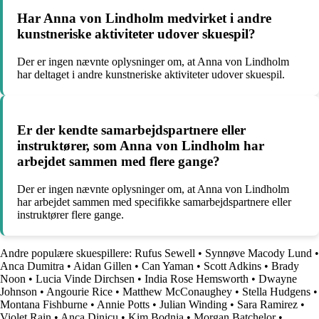
Har Anna von Lindholm medvirket i andre
kunstneriske aktiviteter udover skuespil?
Der er ingen nævnte oplysninger om, at Anna von Lindholm
har deltaget i andre kunstneriske aktiviteter udover skuespil.
Er der kendte samarbejdspartnere eller
instruktører, som Anna von Lindholm har
arbejdet sammen med flere gange?
Der er ingen nævnte oplysninger om, at Anna von Lindholm
har arbejdet sammen med specifikke samarbejdspartnere eller
instruktører flere gange.
Andre populære skuespillere:
Rufus Sewell
•
Synnøve Macody Lund
•
Anca Dumitra
•
Aidan Gillen
•
Can Yaman
•
Scott Adkins
•
Brady
Noon
•
Lucia Vinde Dirchsen
•
India Rose Hemsworth
•
Dwayne
Johnson
•
Angourie Rice
•
Matthew McConaughey
•
Stella Hudgens
•
Montana Fishburne
•
Annie Potts
•
Julian Winding
•
Sara Ramirez
•
Violet Rain
•
Anca Dinicu
•
Kim Bodnia
•
Morgan Batchelor
•