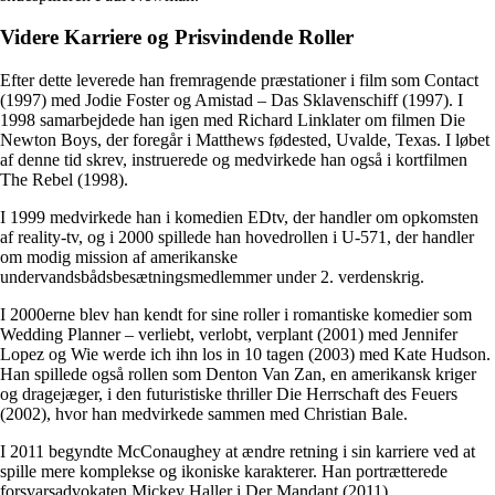
Videre Karriere og Prisvindende Roller
Efter dette leverede han fremragende præstationer i film som Contact
(1997) med Jodie Foster og Amistad – Das Sklavenschiff (1997). I
1998 samarbejdede han igen med Richard Linklater om filmen Die
Newton Boys, der foregår i Matthews fødested, Uvalde, Texas. I løbet
af denne tid skrev, instruerede og medvirkede han også i kortfilmen
The Rebel (1998).
I 1999 medvirkede han i komedien EDtv, der handler om opkomsten
af reality-tv, og i 2000 spillede han hovedrollen i U-571, der handler
om modig mission af amerikanske
undervandsbådsbesætningsmedlemmer under 2. verdenskrig.
I 2000erne blev han kendt for sine roller i romantiske komedier som
Wedding Planner – verliebt, verlobt, verplant (2001) med Jennifer
Lopez og Wie werde ich ihn los in 10 tagen (2003) med Kate Hudson.
Han spillede også rollen som Denton Van Zan, en amerikansk kriger
og dragejæger, i den futuristiske thriller Die Herrschaft des Feuers
(2002), hvor han medvirkede sammen med Christian Bale.
I 2011 begyndte McConaughey at ændre retning i sin karriere ved at
spille mere komplekse og ikoniske karakterer. Han portrætterede
forsvarsadvokaten Mickey Haller i Der Mandant (2011),