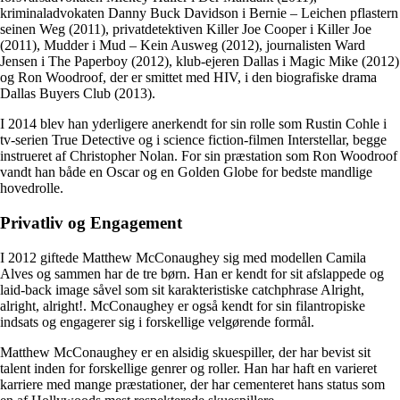
kriminaladvokaten Danny Buck Davidson i Bernie – Leichen pflastern
seinen Weg (2011), privatdetektiven Killer Joe Cooper i Killer Joe
(2011), Mudder i Mud – Kein Ausweg (2012), journalisten Ward
Jensen i The Paperboy (2012), klub-ejeren Dallas i Magic Mike (2012)
og Ron Woodroof, der er smittet med HIV, i den biografiske drama
Dallas Buyers Club (2013).
I 2014 blev han yderligere anerkendt for sin rolle som Rustin Cohle i
tv-serien True Detective og i science fiction-filmen Interstellar, begge
instrueret af Christopher Nolan. For sin præstation som Ron Woodroof
vandt han både en Oscar og en Golden Globe for bedste mandlige
hovedrolle.
Privatliv og Engagement
I 2012 giftede Matthew McConaughey sig med modellen Camila
Alves og sammen har de tre børn. Han er kendt for sit afslappede og
laid-back image såvel som sit karakteristiske catchphrase Alright,
alright, alright!. McConaughey er også kendt for sin filantropiske
indsats og engagerer sig i forskellige velgørende formål.
Matthew McConaughey er en alsidig skuespiller, der har bevist sit
talent inden for forskellige genrer og roller. Han har haft en varieret
karriere med mange præstationer, der har cementeret hans status som