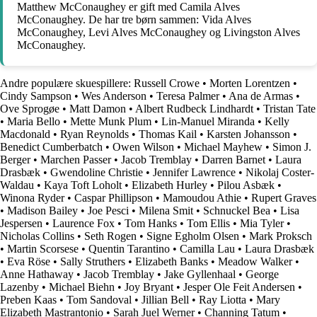
Matthew McConaughey er gift med Camila Alves
McConaughey. De har tre børn sammen: Vida Alves
McConaughey, Levi Alves McConaughey og Livingston Alves
McConaughey.
Andre populære skuespillere:
Russell Crowe
•
Morten Lorentzen
•
Cindy Sampson
•
Wes Anderson
•
Teresa Palmer
•
Ana de Armas
•
Ove Sprogøe
•
Matt Damon
•
Albert Rudbeck Lindhardt
•
Tristan Tate
•
Maria Bello
•
Mette Munk Plum
•
Lin-Manuel Miranda
•
Kelly
Macdonald
•
Ryan Reynolds
•
Thomas Kail
•
Karsten Johansson
•
Benedict Cumberbatch
•
Owen Wilson
•
Michael Mayhew
•
Simon J.
Berger
•
Marchen Passer
•
Jacob Tremblay
•
Darren Barnet
•
Laura
Drasbæk
•
Gwendoline Christie
•
Jennifer Lawrence
•
Nikolaj Coster-
Waldau
•
Kaya Toft Loholt
•
Elizabeth Hurley
•
Pilou Asbæk
•
Winona Ryder
•
Caspar Phillipson
•
Mamoudou Athie
•
Rupert Graves
•
Madison Bailey
•
Joe Pesci
•
Milena Smit
•
Schnuckel Bea
•
Lisa
Jespersen
•
Laurence Fox
•
Tom Hanks
•
Tom Ellis
•
Mia Tyler
•
Nicholas Collins
•
Seth Rogen
•
Signe Egholm Olsen
•
Mark Proksch
•
Martin Scorsese
•
Quentin Tarantino
•
Camilla Lau
•
Laura Drasbæk
•
Eva Röse
•
Sally Struthers
•
Elizabeth Banks
•
Meadow Walker
•
Anne Hathaway
•
Jacob Tremblay
•
Jake Gyllenhaal
•
George
Lazenby
•
Michael Biehn
•
Joy Bryant
•
Jesper Ole Feit Andersen
•
Preben Kaas
•
Tom Sandoval
•
Jillian Bell
•
Ray Liotta
•
Mary
Elizabeth Mastrantonio
•
Sarah Juel Werner
•
Channing Tatum
•