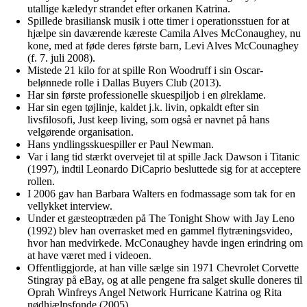
utallige kæledyr strandet efter orkanen Katrina.
Spillede brasiliansk musik i otte timer i operationsstuen for at
hjælpe sin daværende kæreste Camila Alves McConaughey, nu
kone, med at føde deres første barn, Levi Alves McCounaghey
(f. 7. juli 2008).
Mistede 21 kilo for at spille Ron Woodruff i sin Oscar-
belønnede rolle i Dallas Buyers Club (2013).
Har sin første professionelle skuespiljob i en ølreklame.
Har sin egen tøjlinje, kaldet j.k. livin, opkaldt efter sin
livsfilosofi, Just keep living, som også er navnet på hans
velgørende organisation.
Hans yndlingsskuespiller er Paul Newman.
Var i lang tid stærkt overvejet til at spille Jack Dawson i Titanic
(1997), indtil Leonardo DiCaprio besluttede sig for at acceptere
rollen.
I 2006 gav han Barbara Walters en fodmassage som tak for en
vellykket interview.
Under et gæsteoptræden på The Tonight Show with Jay Leno
(1992) blev han overrasket med en gammel flytræningsvideo,
hvor han medvirkede. McConaughey havde ingen erindring om
at have været med i videoen.
Offentliggjorde, at han ville sælge sin 1971 Chevrolet Corvette
Stingray på eBay, og at alle pengene fra salget skulle doneres til
Oprah Winfreys Angel Network Hurricane Katrina og Rita
nødhjælpsfonde (2005).