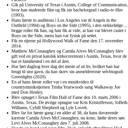
Gik på University of Texas i Austin, College of Communication,
hvor han studerede film og fik sin bachelorgrad i radio-tv-film
(1993).
Hans første to auditions i Los Angeles var til Angels in the
Outfield (1994) og Boys on the Side (1995), i den rækkefølge…
begge roller fik han, og han fik at vide, at han var blevet castet i
Boys on the Side, mens han var fysisk på settet.
Fik en stjerne på Hollywood Walk of Fame den 17. november
2014.
Matthew McConaughey og Camila Alves McConaughey blev
gift ved en privat katolsk kirkeceremoni i Austin, Texas, hvor de
har et familiested i en del af året.
Har ført dagbog hver dag det meste af sit liv, hvilket han har
brugt til stor gavn, da han skrev sin anmelderroste selvbiografi
Greenlights (2020).
En af hans første roller var i en musikvideo til
countrymusikstjernen Trisha Yearwoods sang Walkaway Joe
med Don Henley.
Blev optaget i Texas Film Hall of Fame den 10. marts 2006 i
Austin, Texas. De øvrige optagne var Kris Kristofferson, JoBeth
Williams, Cybill Shepherd og Lyle Lovett.
Blev far for første gang i en alder af 38, da hans daværende
kæreste Camila Alves McConaughey, nu kone, fødte deres søn
Levi Alves McConaughey den 7. juli 2008.