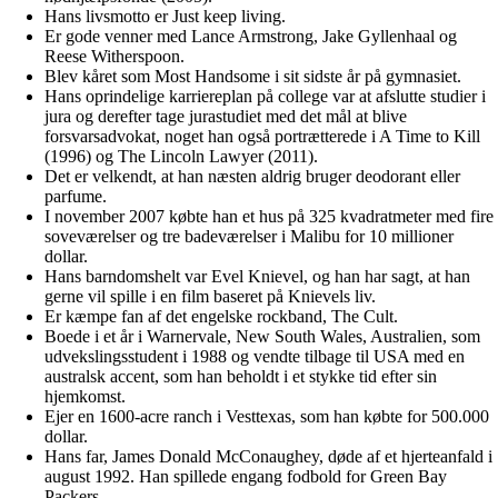
Hans livsmotto er Just keep living.
Er gode venner med Lance Armstrong, Jake Gyllenhaal og
Reese Witherspoon.
Blev kåret som Most Handsome i sit sidste år på gymnasiet.
Hans oprindelige karriereplan på college var at afslutte studier i
jura og derefter tage jurastudiet med det mål at blive
forsvarsadvokat, noget han også portrætterede i A Time to Kill
(1996) og The Lincoln Lawyer (2011).
Det er velkendt, at han næsten aldrig bruger deodorant eller
parfume.
I november 2007 købte han et hus på 325 kvadratmeter med fire
soveværelser og tre badeværelser i Malibu for 10 millioner
dollar.
Hans barndomshelt var Evel Knievel, og han har sagt, at han
gerne vil spille i en film baseret på Knievels liv.
Er kæmpe fan af det engelske rockband, The Cult.
Boede i et år i Warnervale, New South Wales, Australien, som
udvekslingsstudent i 1988 og vendte tilbage til USA med en
australsk accent, som han beholdt i et stykke tid efter sin
hjemkomst.
Ejer en 1600-acre ranch i Vesttexas, som han købte for 500.000
dollar.
Hans far, James Donald McConaughey, døde af et hjerteanfald i
august 1992. Han spillede engang fodbold for Green Bay
Packers.