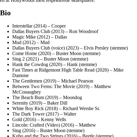
en af Hollywoods mest respekterede skuespillere.
Bio
Interstellar (2014) – Cooper
Dallas Buyers Club (2013) – Ron Woodroof
Magic Mike (2012) – Dallas
Mud (2012) – Mud
Dallas Buyers Club (voice) (2023) – Elvis Presley (stemme)
Come Home (2020) – Buster Moon (stemme)
Sing 2 (2021) – Buster Moon (stemme)
Hank the Cowdog (2020) – Hank (stemme)
Fast Times at Ridgemont High Table Read (2020) – Mike
Damone
The Gentlemen (2019) – Michael Pearson
Between Two Ferns: The Movie (2019) – Matthew
McConaughey
The Beach Bum (2019) – Moondog
Serenity (2019) – Baker Dill
White Boy Rick (2018) – Richard Wershe Sr.
The Dark Tower (2017) – Walter
Gold (2016) – Kenny Wells
Lincoln: Crafted (Video) (2016) – Matthew
Sing (2016) – Buster Moon (stemme)
Kubo and the Two Strings (2016) – Beetle (stemme)