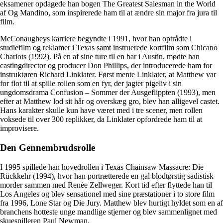
eksamener opdagede han bogen The Greatest Salesman in the World
af Og Mandino, som inspirerede ham til at ændre sin major fra jura til
film.
McConaugheys karriere begyndte i 1991, hvor han optrådte i
studiefilm og reklamer i Texas samt instruerede kortfilm som Chicano
Chariots (1992). På en af sine ture til en bar i Austin, mødte han
castingdirector og producer Don Phillips, der introducerede ham for
instruktøren Richard Linklater. Først mente Linklater, at Matthew var
for flot til at spille rollen som en fyr, der jagter pigeliv i sin
ungdomsdrama Confusion – Sommer der Ausgeflippten (1993), men
efter at Matthew lod sit hår og overskæg gro, blev han alligevel castet.
Hans karakter skulle kun have været med i tre scener, men rollen
voksede til over 300 replikker, da Linklater opfordrede ham til at
improvisere.
Den Gennembrudsrolle
I 1995 spillede han hovedrollen i Texas Chainsaw Massacre: Die
Rückkehr (1994), hvor han portrætterede en gal blodtørstig sadistisk
morder sammen med Renée Zellweger. Kort tid efter flyttede han til
Los Angeles og blev sensationel med sine præstationer i to store film
fra 1996, Lone Star og Die Jury. Matthew blev hurtigt hyldet som en af
branchens hotteste unge mandlige stjerner og blev sammenlignet med
skuespilleren Paul Newman.