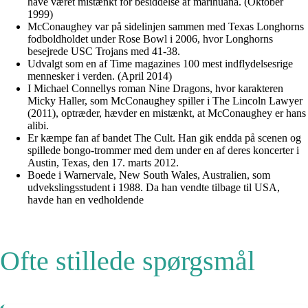
have været mistænkt for besiddelse af marihuana. (Oktober
1999)
McConaughey var på sidelinjen sammen med Texas Longhorns
fodboldholdet under Rose Bowl i 2006, hvor Longhorns
besejrede USC Trojans med 41-38.
Udvalgt som en af Time magazines 100 mest indflydelsesrige
mennesker i verden. (April 2014)
I Michael Connellys roman Nine Dragons, hvor karakteren
Micky Haller, som McConaughey spiller i The Lincoln Lawyer
(2011), optræder, hævder en mistænkt, at McConaughey er hans
alibi.
Er kæmpe fan af bandet The Cult. Han gik endda på scenen og
spillede bongo-trommer med dem under en af deres koncerter i
Austin, Texas, den 17. marts 2012.
Boede i Warnervale, New South Wales, Australien, som
udvekslingsstudent i 1988. Da han vendte tilbage til USA,
havde han en vedholdende
Ofte stillede spørgsmål