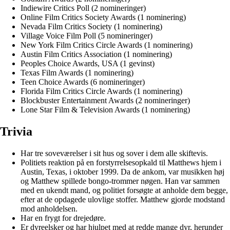
Indiewire Critics Poll (2 nomineringer)
Online Film Critics Society Awards (1 nominering)
Nevada Film Critics Society (1 nominering)
Village Voice Film Poll (5 nomineringer)
New York Film Critics Circle Awards (1 nominering)
Austin Film Critics Association (1 nominering)
Peoples Choice Awards, USA (1 gevinst)
Texas Film Awards (1 nominering)
Teen Choice Awards (6 nomineringer)
Florida Film Critics Circle Awards (1 nominering)
Blockbuster Entertainment Awards (2 nomineringer)
Lone Star Film & Television Awards (1 nominering)
Trivia
Har tre soveværelser i sit hus og sover i dem alle skiftevis.
Politiets reaktion på en forstyrrelsesopkald til Matthews hjem i
Austin, Texas, i oktober 1999. Da de ankom, var musikken høj
og Matthew spillede bongo-trommer nøgen. Han var sammen
med en ukendt mand, og politiet forsøgte at anholde dem begge,
efter at de opdagede ulovlige stoffer. Matthew gjorde modstand
mod anholdelsen.
Har en frygt for drejedøre.
Er dyreelsker og har hjulpet med at redde mange dyr, herunder