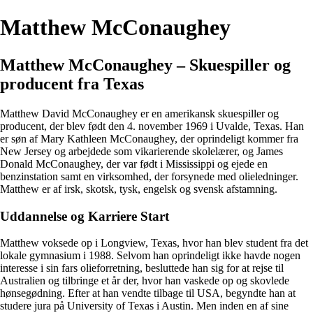
Matthew McConaughey
Matthew McConaughey – Skuespiller og
producent fra Texas
Matthew David McConaughey er en amerikansk skuespiller og
producent, der blev født den 4. november 1969 i Uvalde, Texas. Han
er søn af Mary Kathleen McConaughey, der oprindeligt kommer fra
New Jersey og arbejdede som vikarierende skolelærer, og James
Donald McConaughey, der var født i Mississippi og ejede en
benzinstation samt en virksomhed, der forsynede med olieledninger.
Matthew er af irsk, skotsk, tysk, engelsk og svensk afstamning.
Uddannelse og Karriere Start
Matthew voksede op i Longview, Texas, hvor han blev student fra det
lokale gymnasium i 1988. Selvom han oprindeligt ikke havde nogen
interesse i sin fars olieforretning, besluttede han sig for at rejse til
Australien og tilbringe et år der, hvor han vaskede op og skovlede
hønsegødning. Efter at han vendte tilbage til USA, begyndte han at
studere jura på University of Texas i Austin. Men inden en af sine