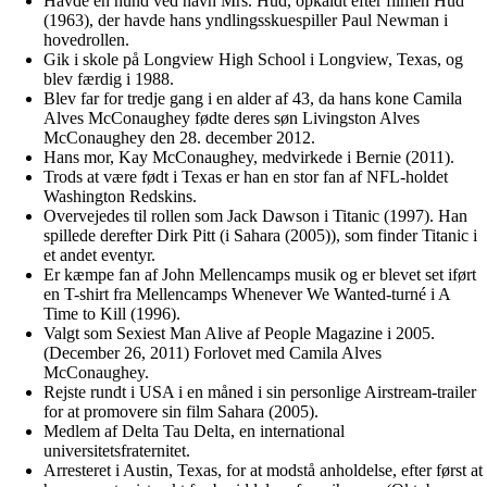
Havde en hund ved navn Mrs. Hud, opkaldt efter filmen Hud
(1963), der havde hans yndlingsskuespiller Paul Newman i
hovedrollen.
Gik i skole på Longview High School i Longview, Texas, og
blev færdig i 1988.
Blev far for tredje gang i en alder af 43, da hans kone Camila
Alves McConaughey fødte deres søn Livingston Alves
McConaughey den 28. december 2012.
Hans mor, Kay McConaughey, medvirkede i Bernie (2011).
Trods at være født i Texas er han en stor fan af NFL-holdet
Washington Redskins.
Overvejedes til rollen som Jack Dawson i Titanic (1997). Han
spillede derefter Dirk Pitt (i Sahara (2005)), som finder Titanic i
et andet eventyr.
Er kæmpe fan af John Mellencamps musik og er blevet set iført
en T-shirt fra Mellencamps Whenever We Wanted-turné i A
Time to Kill (1996).
Valgt som Sexiest Man Alive af People Magazine i 2005.
(December 26, 2011) Forlovet med Camila Alves
McConaughey.
Rejste rundt i USA i en måned i sin personlige Airstream-trailer
for at promovere sin film Sahara (2005).
Medlem af Delta Tau Delta, en international
universitetsfraternitet.
Arresteret i Austin, Texas, for at modstå anholdelse, efter først at