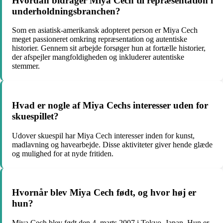
Hvordan bidrager Miya Cech til repræsentation i
underholdningsbranchen?
Som en asiatisk-amerikansk adopteret person er Miya Cech
meget passioneret omkring repræsentation og autentiske
historier. Gennem sit arbejde forsøger hun at fortælle historier,
der afspejler mangfoldigheden og inkluderer autentiske
stemmer.
Hvad er nogle af Miya Cechs interesser uden for
skuespillet?
Udover skuespil har Miya Cech interesser inden for kunst,
madlavning og havearbejde. Disse aktiviteter giver hende glæde
og mulighed for at nyde fritiden.
Hvornår blev Miya Cech født, og hvor høj er
hun?
Miya Cech blev født den 4. marts 2007 i Tokyo, Japan. Hun er