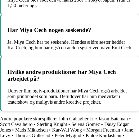
1,50 meter høj.
Har Miya Cech nogen søskende?
Ja, Miya Cech har tre søskende. Hendes ældre søster hedder
Kai Cech, og hun har også en anden søster ved navn Emi Cech.
Hvilke andre produktioner har Miya Cech
arbejdet på?
Udover film og tv-produktioner har Miya Cech også arbejdet
som printmodel som barn. Derudover har hun medvirket i
teatershow og muligvis andre kreative projekter.
Andre populære skuespillere:
John Gallagher Jr.
•
Jason Bateman
•
Scott Cavalheiro
•
Sterling Knight
•
Selena Gomez
•
Daisy Edgar-
Jones
•
Mads Mikkelsen
•
Kar-Wai Wong
•
Morgan Freeman
•
Jane
Levy
•
Thomas Gullestad
•
Peter Mygind
•
Khloé Kardashian
•