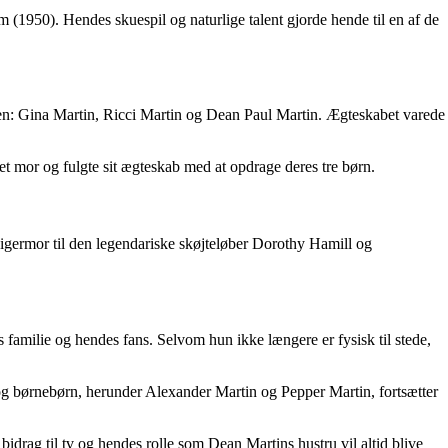
1950). Hendes skuespil og naturlige talent gjorde hende til en af de
men: Gina Martin, Ricci Martin og Dean Paul Martin. Ægteskabet varede
et mor og fulgte sit ægteskab med at opdrage deres tre børn.
igermor til den legendariske skøjteløber Dorothy Hamill og
amilie og hendes fans. Selvom hun ikke længere er fysisk til stede,
og børnebørn, herunder Alexander Martin og Pepper Martin, fortsætter
drag til tv og hendes rolle som Dean Martins hustru vil altid blive