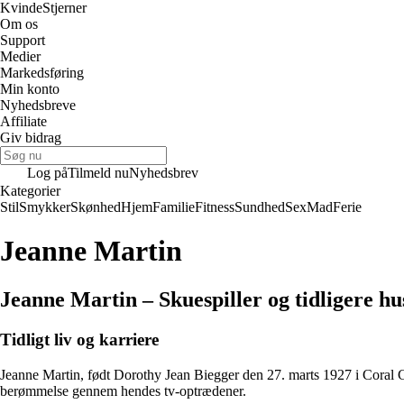
Kvinde
Stjerner
Om os
Support
Medier
Markedsføring
Min konto
Nyhedsbreve
Affiliate
Giv bidrag
Log på
Tilmeld nu
Nyhedsbrev
Kategorier
Stil
Smykker
Skønhed
Hjem
Familie
Fitness
Sundhed
Sex
Mad
Ferie
Jeanne Martin
Jeanne Martin – Skuespiller og tidligere hu
Tidligt liv og karriere
Jeanne Martin, født Dorothy Jean Biegger den 27. marts 1927 i Coral 
berømmelse gennem hendes tv-optrædener.