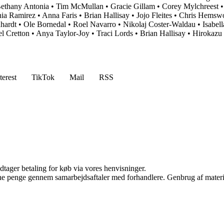
ethany Antonia
•
Tim McMullan
•
Gracie Gillam
•
Corey Mylchreest
ia Ramirez
•
Anna Faris
•
Brian Hallisay
•
Jojo Fleites
•
Chris Hemswo
hardt
•
Ole Bornedal
•
Roel Navarro
•
Nikolaj Coster-Waldau
•
Isabel
l Cretton
•
Anya Taylor-Joy
•
Traci Lords
•
Brian Hallisay
•
Hirokazu
terest
TikTok
Mail
RSS
dtager betaling for køb via vores henvisninger.
jene penge gennem samarbejdsaftaler med forhandlere. Genbrug af materi