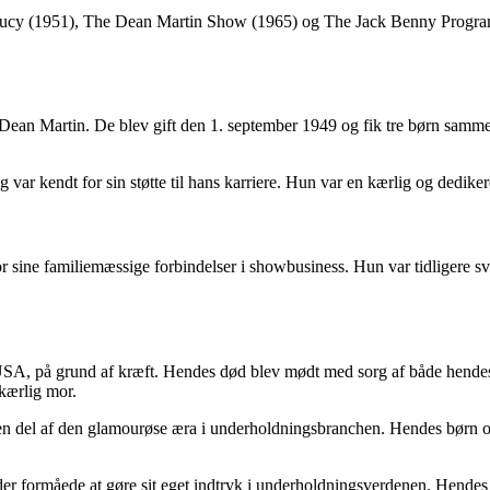
Lucy (1951), The Dean Martin Show (1965) og The Jack Benny Program (
r Dean Martin. De blev gift den 1. september 1949 og fik tre børn sam
ar kendt for sin støtte til hans karriere. Hun var en kærlig og dediker
sine familiemæssige forbindelser i showbusiness. Hun var tidligere sv
USA, på grund af kræft. Hendes død blev mødt med sorg af både hendes f
 kærlig mor.
om en del af den glamourøse æra i underholdningsbranchen. Hendes børn 
 formåede at gøre sit eget indtryk i underholdningsverdenen. Hendes bi