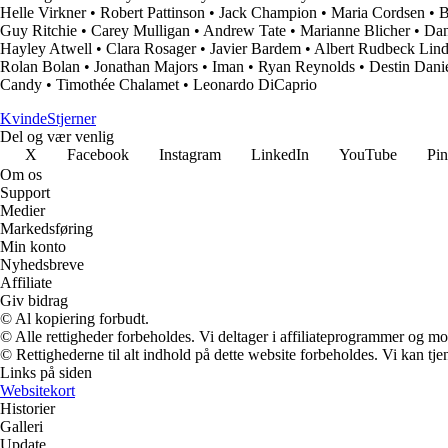
Helle Virkner
•
Robert Pattinson
•
Jack Champion
•
Maria Cordsen
•
B
Guy Ritchie
•
Carey Mulligan
•
Andrew Tate
•
Marianne Blicher
•
Dan
Hayley Atwell
•
Clara Rosager
•
Javier Bardem
•
Albert Rudbeck Lind
Rolan Bolan
•
Jonathan Majors
•
Iman
•
Ryan Reynolds
•
Destin Danie
Candy
•
Timothée Chalamet
•
Leonardo DiCaprio
Kvinde
Stjerner
Del og vær venlig
X
Facebook
Instagram
LinkedIn
YouTube
Pin
Om os
Support
Medier
Markedsføring
Min konto
Nyhedsbreve
Affiliate
Giv bidrag
© Al kopiering forbudt.
© Alle rettigheder forbeholdes. Vi deltager i affiliateprogrammer og mo
© Rettighederne til alt indhold på dette website forbeholdes. Vi kan t
Links på siden
Websitekort
Historier
Galleri
Update