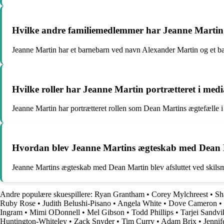
Hvilke andre familiemedlemmer har Jeanne Martin
Jeanne Martin har et barnebarn ved navn Alexander Martin og et b
Hvilke roller har Jeanne Martin portrætteret i med
Jeanne Martin har portrætteret rollen som Dean Martins ægtefælle i b
Hvordan blev Jeanne Martins ægteskab med Dean M
Jeanne Martins ægteskab med Dean Martin blev afsluttet ved skilsm
Andre populære skuespillere:
Ryan Grantham
•
Corey Mylchreest
•
Sh
Ruby Rose
•
Judith Belushi-Pisano
•
Angela White
•
Dove Cameron
•
Ingram
•
Mimi ODonnell
•
Mel Gibson
•
Todd Phillips
•
Tarjei Sandv
Huntington-Whiteley
•
Zack Snyder
•
Tim Curry
•
Adam Brix
•
Jennif