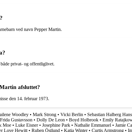
?
arnebarn ved navn Pepper Martin.
ia?
åde privat- og offentliglivet.
artin afsluttet?
isse den 14. februar 1973.
ailene Woodley
•
Mark Strong
•
Vicki Berlin
•
Sebastian Halberg Han
Frida Gustavsson
•
Dolly De Leon
•
Boyd Holbrook
•
Emily Ratajkow
ik Moe
•
Luke Eisner
•
Josephine Park
•
Nathalie Emmanuel
•
Jamie C
er Love Hewitt
•
Ruben Östlund
•
Katia Winter
•
Curtis Armstrong
•
I