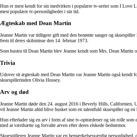
Hun er mest kendt for sin medvirken i populære tv-serier som I Love 
mest populære tv-personligheder i sin tid.
Ægteskab med Dean Martin
Jeanne Martin var tidligere gift med den berømte sanger og skuespille
frem til deres skilsmisse den 14. februar 1973.
Som hustru til Dean Martin blev Jeanne kendt som Mrs. Dean Martin og v
Trivia
Udover sit ægteskab med Dean Martin var Jeanne Martin også kendt for 
skuespillerinden Olivia Hussey.
Arv og død
Jeanne Martin døde den 24. august 2016 i Beverly Hills, Californien, 
vil Jeanne Martin altid blive husket som en talentfuld skuespiller og en
Hun efterlader sig en arv i form af sine tv-optrædener og sin rolle s
med at værdsætte og forvalte arven efter deres elskede bedstemor.
Skuespilleren Jeanne Martin var en bemærkelsesværdig personlighed, der