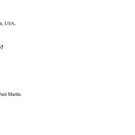
en, USA.
e?
Paul Martin.