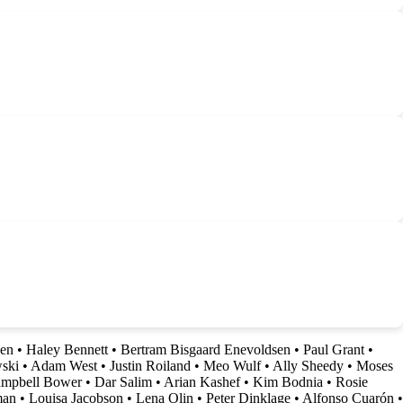
sen
•
Haley Bennett
•
Bertram Bisgaard Enevoldsen
•
Paul Grant
•
ski
•
Adam West
•
Justin Roiland
•
Meo Wulf
•
Ally Sheedy
•
Moses
ampbell Bower
•
Dar Salim
•
Arian Kashef
•
Kim Bodnia
•
Rosie
man
•
Louisa Jacobson
•
Lena Olin
•
Peter Dinklage
•
Alfonso Cuarón
•