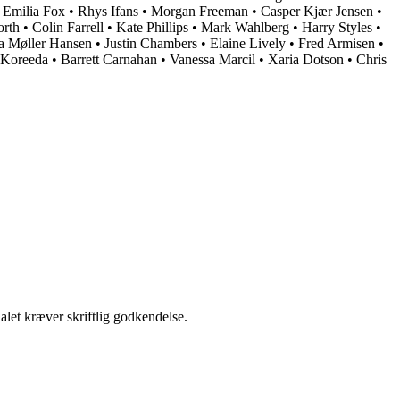
•
Emilia Fox
•
Rhys Ifans
•
Morgan Freeman
•
Casper Kjær Jensen
•
rth
•
Colin Farrell
•
Kate Phillips
•
Mark Wahlberg
•
Harry Styles
•
la Møller Hansen
•
Justin Chambers
•
Elaine Lively
•
Fred Armisen
•
 Koreeda
•
Barrett Carnahan
•
Vanessa Marcil
•
Xaria Dotson
•
Chris
alet kræver skriftlig godkendelse.