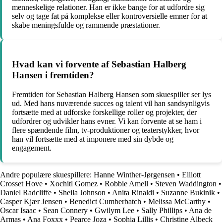
menneskelige relationer. Han er ikke bange for at udfordre sig
selv og tage fat på komplekse eller kontroversielle emner for at
skabe meningsfulde og rammende præstationer.
Hvad kan vi forvente af Sebastian Halberg
Hansen i fremtiden?
Fremtiden for Sebastian Halberg Hansen som skuespiller ser lys
ud. Med hans nuværende succes og talent vil han sandsynligvis
fortsætte med at udforske forskellige roller og projekter, der
udfordrer og udvikler hans evner. Vi kan forvente at se ham i
flere spændende film, tv-produktioner og teaterstykker, hvor
han vil fortsætte med at imponere med sin dybde og
engagement.
Andre populære skuespillere:
Hanne Winther-Jørgensen
•
Elliott
Crosset Hove
•
Xochitl Gomez
•
Robbie Amell
•
Steven Waddington
•
Daniel Radcliffe
•
Sheila Johnson
•
Anita Rinaldi
•
Suzanne Bukinik
•
Casper Kjær Jensen
•
Benedict Cumberbatch
•
Melissa McCarthy
•
Oscar Isaac
•
Sean Connery
•
Gwilym Lee
•
Sally Phillips
•
Ana de
Armas
•
Ana Foxxx
•
Pearce Joza
•
Sophia Lillis
•
Christine Albeck