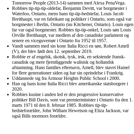
Tomorrow People (2013-14) sammen med Alexa PenaVega.
Robbies tip-tip-tip-oldefar, Benjamin Devitt, var borgmester i
Waterloo, Ontario, mens hans tip-tip-bedstefar, Louis Jacob
Breithaupt, var en fabrikant og politiker i Ontario, som også var
borgmester i Berlin, Ontario (nu Kitchener, Ontario). Louis egen
far var også borgmester. Robbies tip-tip-onkel, Louis søn Louis
Orville Breithaupt, var medlem af den canadiske parlament og
senere en viceguvernør i Ontario fra 1952 til 1957.
Vandt sammen med sin kone Italia Ricci en søn, Robert Amell
(V), der blev født den 12. september 2019.
Robbie er af engelsk, skotsk, tysk, irsk, en sekstende fransk-
canadisk og mere fjerntliggende walisisk og hollandsk
afstamning. Hans families efternavn, Amell, blev stavet Hamel
for flere generationer siden og har sin oprindelse i Frankrig.
Uddannede sig fra Armour Heights Public School i 2000.
Han og hans kone Italia Ricci blev amerikanske statsborgere i
2020.
Robbies kusine i anden led er den progressive konservative
politiker Bill Davis, som var premierminister i Ontario fra den 1.
marts 1971 til den 8. februar 1985. Robbies tip-tip-
bedsteforældre, John William Hewetson og Eliza Jackson, var
også Bills mormors forældre.