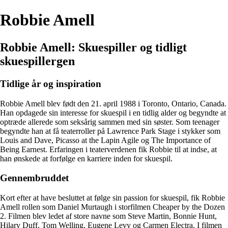
Robbie Amell
Robbie Amell: Skuespiller og tidligt
skuespillergen
Tidlige år og inspiration
Robbie Amell blev født den 21. april 1988 i Toronto, Ontario, Canada.
Han opdagede sin interesse for skuespil i en tidlig alder og begyndte at
optræde allerede som seksårig sammen med sin søster. Som teenager
begyndte han at få teaterroller på Lawrence Park Stage i stykker som
Louis and Dave, Picasso at the Lapin Agile og The Importance of
Being Earnest. Erfaringen i teaterverdenen fik Robbie til at indse, at
han ønskede at forfølge en karriere inden for skuespil.
Gennembruddet
Kort efter at have besluttet at følge sin passion for skuespil, fik Robbie
Amell rollen som Daniel Murtaugh i storfilmen Cheaper by the Dozen
2. Filmen blev ledet af store navne som Steve Martin, Bonnie Hunt,
Hilary Duff, Tom Welling, Eugene Levy og Carmen Electra. I filmen