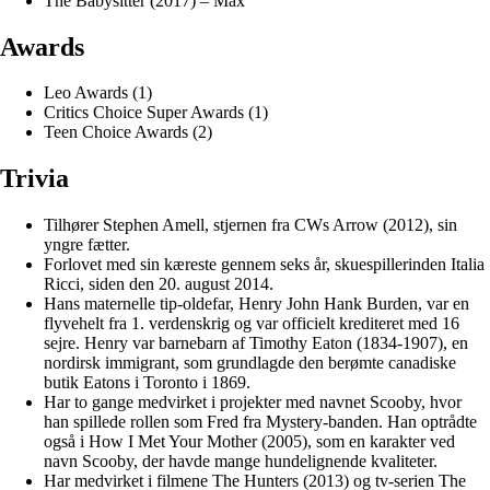
The Babysitter (2017) – Max
Awards
Leo Awards (1)
Critics Choice Super Awards (1)
Teen Choice Awards (2)
Trivia
Tilhører Stephen Amell, stjernen fra CWs Arrow (2012), sin
yngre fætter.
Forlovet med sin kæreste gennem seks år, skuespillerinden Italia
Ricci, siden den 20. august 2014.
Hans maternelle tip-oldefar, Henry John Hank Burden, var en
flyvehelt fra 1. verdenskrig og var officielt krediteret med 16
sejre. Henry var barnebarn af Timothy Eaton (1834-1907), en
nordirsk immigrant, som grundlagde den berømte canadiske
butik Eatons i Toronto i 1869.
Har to gange medvirket i projekter med navnet Scooby, hvor
han spillede rollen som Fred fra Mystery-banden. Han optrådte
også i How I Met Your Mother (2005), som en karakter ved
navn Scooby, der havde mange hundelignende kvaliteter.
Har medvirket i filmene The Hunters (2013) og tv-serien The