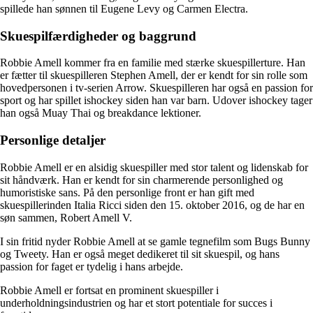
spillede han sønnen til Eugene Levy og Carmen Electra.
Skuespilfærdigheder og baggrund
Robbie Amell kommer fra en familie med stærke skuespillerture. Han
er fætter til skuespilleren Stephen Amell, der er kendt for sin rolle som
hovedpersonen i tv-serien Arrow. Skuespilleren har også en passion for
sport og har spillet ishockey siden han var barn. Udover ishockey tager
han også Muay Thai og breakdance lektioner.
Personlige detaljer
Robbie Amell er en alsidig skuespiller med stor talent og lidenskab for
sit håndværk. Han er kendt for sin charmerende personlighed og
humoristiske sans. På den personlige front er han gift med
skuespillerinden Italia Ricci siden den 15. oktober 2016, og de har en
søn sammen, Robert Amell V.
I sin fritid nyder Robbie Amell at se gamle tegnefilm som Bugs Bunny
og Tweety. Han er også meget dedikeret til sit skuespil, og hans
passion for faget er tydelig i hans arbejde.
Robbie Amell er fortsat en prominent skuespiller i
underholdningsindustrien og har et stort potentiale for succes i