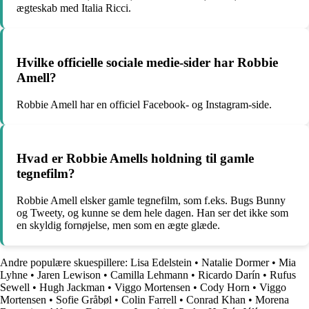
ægteskab med Italia Ricci.
Hvilke officielle sociale medie-sider har Robbie
Amell?
Robbie Amell har en officiel Facebook- og Instagram-side.
Hvad er Robbie Amells holdning til gamle
tegnefilm?
Robbie Amell elsker gamle tegnefilm, som f.eks. Bugs Bunny
og Tweety, og kunne se dem hele dagen. Han ser det ikke som
en skyldig fornøjelse, men som en ægte glæde.
Andre populære skuespillere:
Lisa Edelstein
•
Natalie Dormer
•
Mia
Lyhne
•
Jaren Lewison
•
Camilla Lehmann
•
Ricardo Darín
•
Rufus
Sewell
•
Hugh Jackman
•
Viggo Mortensen
•
Cody Horn
•
Viggo
Mortensen
•
Sofie Gråbøl
•
Colin Farrell
•
Conrad Khan
•
Morena