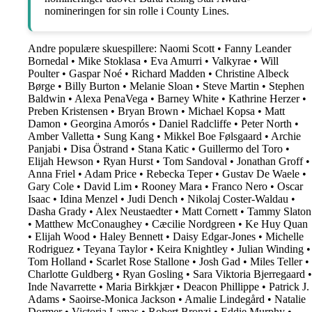
nomineringen for sin rolle i County Lines.
Andre populære skuespillere:
Naomi Scott
•
Fanny Leander
Bornedal
•
Mike Stoklasa
•
Eva Amurri
•
Valkyrae
•
Will
Poulter
•
Gaspar Noé
•
Richard Madden
•
Christine Albeck
Børge
•
Billy Burton
•
Melanie Sloan
•
Steve Martin
•
Stephen
Baldwin
•
Alexa PenaVega
•
Barney White
•
Kathrine Herzer
•
Preben Kristensen
•
Bryan Brown
•
Michael Kopsa
•
Matt
Damon
•
Georgina Amorós
•
Daniel Radcliffe
•
Peter North
•
Amber Valletta
•
Sung Kang
•
Mikkel Boe Følsgaard
•
Archie
Panjabi
•
Disa Östrand
•
Stana Katic
•
Guillermo del Toro
•
Elijah Hewson
•
Ryan Hurst
•
Tom Sandoval
•
Jonathan Groff
•
Anna Friel
•
Adam Price
•
Rebecka Teper
•
Gustav De Waele
•
Gary Cole
•
David Lim
•
Rooney Mara
•
Franco Nero
•
Oscar
Isaac
•
Idina Menzel
•
Judi Dench
•
Nikolaj Coster-Waldau
•
Dasha Grady
•
Alex Neustaedter
•
Matt Cornett
•
Tammy Slaton
•
Matthew McConaughey
•
Cæcilie Nordgreen
•
Ke Huy Quan
•
Elijah Wood
•
Haley Bennett
•
Daisy Edgar-Jones
•
Michelle
Rodriguez
•
Teyana Taylor
•
Keira Knightley
•
Julian Winding
•
Tom Holland
•
Scarlet Rose Stallone
•
Josh Gad
•
Miles Teller
•
Charlotte Guldberg
•
Ryan Gosling
•
Sara Viktoria Bjerregaard
•
Inde Navarrette
•
Maria Birkkjær
•
Deacon Phillippe
•
Patrick J.
Adams
•
Saoirse-Monica Jackson
•
Amalie Lindegård
•
Natalie
Dormer
•
Victoria Lamas
•
Robert Bronzi
•
Eddie Murphy
•