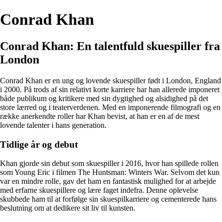
Conrad Khan
Conrad Khan: En talentfuld skuespiller fra
London
Conrad Khan er en ung og lovende skuespiller født i London, England
i 2000. På trods af sin relativt korte karriere har han allerede imponeret
både publikum og kritikere med sin dygtighed og alsidighed på det
store lærred og i teaterverdenen. Med en imponerende filmografi og en
række anerkendte roller har Khan bevist, at han er en af ​​de mest
lovende talenter i hans generation.
Tidlige år og debut
Khan gjorde sin debut som skuespiller i 2016, hvor han spillede rollen
som Young Eric i filmen The Huntsman: Winters War. Selvom det kun
var en mindre rolle, gav det ham en fantastisk mulighed for at arbejde
med erfarne skuespillere og lære faget indefra. Denne oplevelse
skubbede ham til at forfølge sin skuespilkarriere og cementerede hans
beslutning om at dedikere sit liv til kunsten.