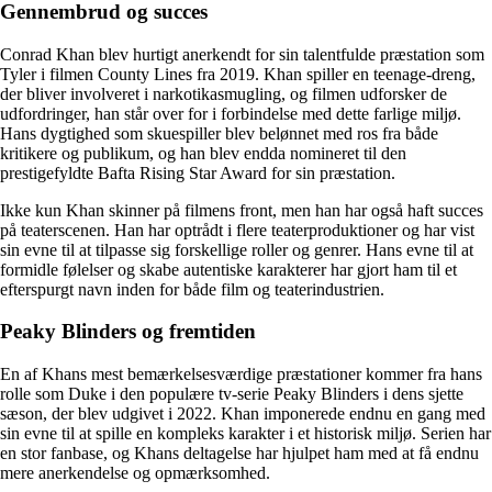
Gennembrud og succes
Conrad Khan blev hurtigt anerkendt for sin talentfulde præstation som
Tyler i filmen County Lines fra 2019. Khan spiller en teenage-dreng,
der bliver involveret i narkotikasmugling, og filmen udforsker de
udfordringer, han står over for i forbindelse med dette farlige miljø.
Hans dygtighed som skuespiller blev belønnet med ros fra både
kritikere og publikum, og han blev endda nomineret til den
prestigefyldte Bafta Rising Star Award for sin præstation.
Ikke kun Khan skinner på filmens front, men han har også haft succes
på teaterscenen. Han har optrådt i flere teaterproduktioner og har vist
sin evne til at tilpasse sig forskellige roller og genrer. Hans evne til at
formidle følelser og skabe autentiske karakterer har gjort ham til et
efterspurgt navn inden for både film og teaterindustrien.
Peaky Blinders og fremtiden
En af Khans mest bemærkelsesværdige præstationer kommer fra hans
rolle som Duke i den populære tv-serie Peaky Blinders i dens sjette
sæson, der blev udgivet i 2022. Khan imponerede endnu en gang med
sin evne til at spille en kompleks karakter i et historisk miljø. Serien har
en stor fanbase, og Khans deltagelse har hjulpet ham med at få endnu
mere anerkendelse og opmærksomhed.