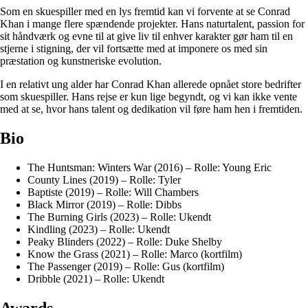
Som en skuespiller med en lys fremtid kan vi forvente at se Conrad
Khan i mange flere spændende projekter. Hans naturtalent, passion for
sit håndværk og evne til at give liv til enhver karakter gør ham til en
stjerne i stigning, der vil fortsætte med at imponere os med sin
præstation og kunstneriske evolution.
I en relativt ung alder har Conrad Khan allerede opnået store bedrifter
som skuespiller. Hans rejse er kun lige begyndt, og vi kan ikke vente
med at se, hvor hans talent og dedikation vil føre ham hen i fremtiden.
Bio
The Huntsman: Winters War (2016) – Rolle: Young Eric
County Lines (2019) – Rolle: Tyler
Baptiste (2019) – Rolle: Will Chambers
Black Mirror (2019) – Rolle: Dibbs
The Burning Girls (2023) – Rolle: Ukendt
Kindling (2023) – Rolle: Ukendt
Peaky Blinders (2022) – Rolle: Duke Shelby
Know the Grass (2021) – Rolle: Marco (kortfilm)
The Passenger (2019) – Rolle: Gus (kortfilm)
Dribble (2021) – Rolle: Ukendt
Awards