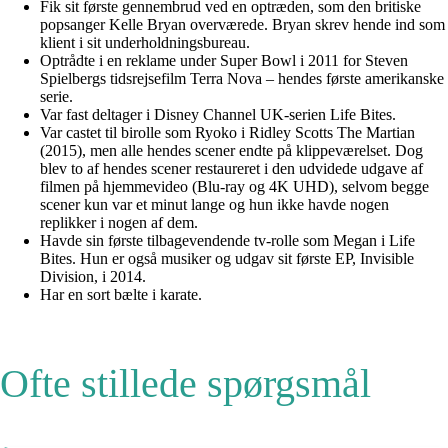
Fik sit første gennembrud ved en optræden, som den britiske
popsanger Kelle Bryan overværede. Bryan skrev hende ind som
klient i sit underholdningsbureau.
Optrådte i en reklame under Super Bowl i 2011 for Steven
Spielbergs tidsrejsefilm Terra Nova – hendes første amerikanske
serie.
Var fast deltager i Disney Channel UK-serien Life Bites.
Var castet til birolle som Ryoko i Ridley Scotts The Martian
(2015), men alle hendes scener endte på klippeværelset. Dog
blev to af hendes scener restaureret i den udvidede udgave af
filmen på hjemmevideo (Blu-ray og 4K UHD), selvom begge
scener kun var et minut lange og hun ikke havde nogen
replikker i nogen af dem.
Havde sin første tilbagevendende tv-rolle som Megan i Life
Bites. Hun er også musiker og udgav sit første EP, Invisible
Division, i 2014.
Har en sort bælte i karate.
Ofte stillede spørgsmål