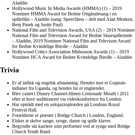
Aladdin
Hollywood Music In Media Awards (HMMA) (1) – 2019
Nominee HMMA Award for Bedste Originalesang i en
spillefilm – Aladdin (sang: Speechless – delt med Alan Menken,
Benj Pasek og Justin Paul)
National Film and Television Awards, USA (2) – 2019 Nominee
National Film and Television Award for Bedste Skuespillerinde
– Aladdin, 2019 Nominee National Film and Televison Award
for Bedste Kvindelige Birolle – Aladdin
Hollywood Critics Association Midseason Awards (1) – 2019
Nominee HCA Award for Bedste Kvindelige Birolle – Aladdin
Trivia
Er af indisk og engelsk afstamning. Hendes mor er Gujarati-
indianer fra Uganda, og hendes far er englænder.
Blev castet i Disney Channel-filmen Lemonade Mouth i 2011
efter at have auditioneret via videokonference fra London.
Har optrådt med en solojazzoptræden på Londons Royal
Festival Hall.
Forældrene er præster i Bridge Church i London, England.
Elsker at skrive sange, synge, danse og spille klaver.
Begyndte sin karriere som performer ved at synge med Bridge
Church Youth Band.