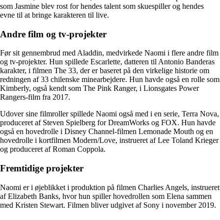
som Jasmine blev rost for hendes talent som skuespiller og hendes
evne til at bringe karakteren til live.
Andre film og tv-projekter
Før sit gennembrud med Aladdin, medvirkede Naomi i flere andre film
og tv-projekter. Hun spillede Escarlette, datteren til Antonio Banderas
karakter, i filmen The 33, der er baseret på den virkelige historie om
redningen af 33 chilenske minearbejdere. Hun havde også en rolle som
Kimberly, også kendt som The Pink Ranger, i Lionsgates Power
Rangers-film fra 2017.
Udover sine filmroller spillede Naomi også med i en serie, Terra Nova,
produceret af Steven Spielberg for DreamWorks og FOX. Hun havde
også en hovedrolle i Disney Channel-filmen Lemonade Mouth og en
hovedrolle i kortfilmen Modern/Love, instrueret af Lee Toland Krieger
og produceret af Roman Coppola.
Fremtidige projekter
Naomi er i øjeblikket i produktion på filmen Charlies Angels, instrueret
af Elizabeth Banks, hvor hun spiller hovedrollen som Elena sammen
med Kristen Stewart. Filmen bliver udgivet af Sony i november 2019.