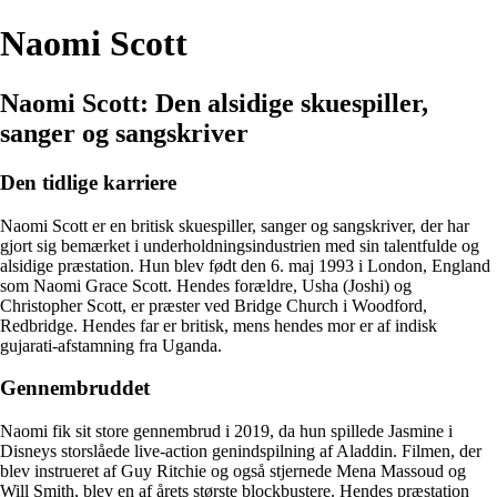
Naomi Scott
Naomi Scott: Den alsidige skuespiller,
sanger og sangskriver
Den tidlige karriere
Naomi Scott er en britisk skuespiller, sanger og sangskriver, der har
gjort sig bemærket i underholdningsindustrien med sin talentfulde og
alsidige præstation. Hun blev født den 6. maj 1993 i London, England
som Naomi Grace Scott. Hendes forældre, Usha (Joshi) og
Christopher Scott, er præster ved Bridge Church i Woodford,
Redbridge. Hendes far er britisk, mens hendes mor er af indisk
gujarati-afstamning fra Uganda.
Gennembruddet
Naomi fik sit store gennembrud i 2019, da hun spillede Jasmine i
Disneys storslåede live-action genindspilning af Aladdin. Filmen, der
blev instrueret af Guy Ritchie og også stjernede Mena Massoud og
Will Smith, blev en af årets største blockbustere. Hendes præstation