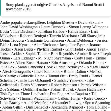
Sony planlægger at udgive Charlies Angels med Naomi Scott i
november 2019.
Andre populære skuespillere:
Leighton Meester
•
David Sakurai
•
John David Washington
•
Laura Drasbæk
•
Simon Lereng Wilmont
•
Lucia Vinde Dirchsen
•
Jonathan Harboe
•
Hande Erçel
•
Lars
Mikkelsen
•
Roberto Benigni
•
Tamzin Merchant
•
Bill Skarsgård
•
Doina Teodoru
•
Stephanie Corneliussen
•
Jamel Debbouze
•
Jessica
Biel
•
Lena Nyman
•
Alan Ritchson
•
Jacqueline Byers
•
Joanne
Tucker
•
Jason Biggs
•
Phylicia Rashad
•
Gigi Hadid
•
Aaron Tveit
•
Jensen Ackles
•
Sophia Tatum
•
Burt Reynolds
•
Amber Rose
•
Joseph
Quinn
•
Lars Eidinger
•
M. Night Shyamalan
•
Cody Horn
•
Emilio
Estevez
•
Albert Rosin Harson
•
Erin Armstrong
•
Orlando Bloom
•
Julia Fox
•
Sarah Catherine Hook
•
Eddie Redmayne
•
Abigail Hawk
•
Alexis Georgoulis
•
Lasse Baunkilde
•
Britain Dalton
•
Melissa
McCarthy
•
Gabrielle Union
•
Tammi Øst
•
Emily Rudd
•
Daniel
Scheinert
•
Jamie-Lee ODonnell
•
Stanislav Yanevski
•
Jake
Gyllenhaal
•
Denis Villeneuve
•
Robert Pattinson
•
Patrick Wilson
•
Zoe Saldana
•
Delilah Hamlin
•
Folmer Rubæk
•
Anne Hathaway
•
Tish Cyrus
•
Thure Lindhardt
•
Dea Fog
•
Alba Baptista
•
Til
Schweiger
•
Hannah Waddingham
•
Callum Turner
•
Kaley Cuoco
•
Luke Bracey
•
André Weinfeld
•
Alexander Ludwig
•
Søren Spanning
•
Aidan Gillen
•
Dirk Benedict
•
Alexandra Rapaport
•
Tom Holland
•