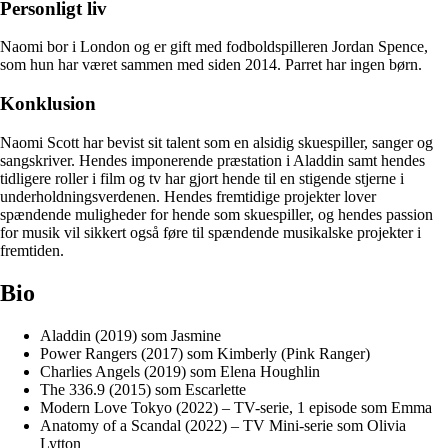
Personligt liv
Naomi bor i London og er gift med fodboldspilleren Jordan Spence,
som hun har været sammen med siden 2014. Parret har ingen børn.
Konklusion
Naomi Scott har bevist sit talent som en alsidig skuespiller, sanger og
sangskriver. Hendes imponerende præstation i Aladdin samt hendes
tidligere roller i film og tv har gjort hende til en stigende stjerne i
underholdningsverdenen. Hendes fremtidige projekter lover
spændende muligheder for hende som skuespiller, og hendes passion
for musik vil sikkert også føre til spændende musikalske projekter i
fremtiden.
Bio
Aladdin (2019) som Jasmine
Power Rangers (2017) som Kimberly (Pink Ranger)
Charlies Angels (2019) som Elena Houghlin
The 336.9 (2015) som Escarlette
Modern Love Tokyo (2022) – TV-serie, 1 episode som Emma
Anatomy of a Scandal (2022) – TV Mini-serie som Olivia
Lytton