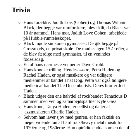
Trivia
Hans forældre, Judith Lois (Cohen) og Thomas William
Black, der begge var rumforskere, blev skilt, da Black var
10 år gammel. Hans mor, Judith Love Cohen, arbejdede
på Hubble-rumteleskopet.
Black mødte sin kone i gymnasiet. De gik begge på
Crossroads, en privat skole. De mødtes igen 15 år efter, at
de blev færdige med gymnasiet, til en venindes
fødselsdag.
En af hans nærmeste venner er Dave Grohl.
Hans kone er trilling. Hendes søstre, Petra Haden og
Rachel Haden, er også musikere og var tidligere
medlemmer af bandet That Dog. Petra var også tidligere
medlem af bandet The Decemberists. Deres bror er Josh
Haden.
Black udgør den ene halvdel af rockbandet Tenacious D
sammen med ven og samarbejdspartner Kyle Gass.
Hans kone, Tanya Haden, er cellist og datter af
jazzmusikeren Charlie Haden.
Selvom han laver sjov med genren, er han faktisk en
meget vidende fan af hard rock/heavy metal musik fra
1970erne og 1980erne. Han optrådte endda som en del af