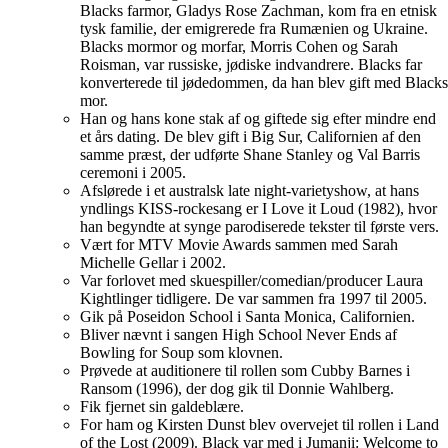
Blacks farmor, Gladys Rose Zachman, kom fra en etnisk
tysk familie, der emigrerede fra Rumænien og Ukraine.
Blacks mormor og morfar, Morris Cohen og Sarah
Roisman, var russiske, jødiske indvandrere. Blacks far
konverterede til jødedommen, da han blev gift med Blacks
mor.
Han og hans kone stak af og giftede sig efter mindre end
et års dating. De blev gift i Big Sur, Californien af den
samme præst, der udførte Shane Stanley og Val Barris
ceremoni i 2005.
Afslørede i et australsk late night-varietyshow, at hans
yndlings KISS-rockesang er I Love it Loud (1982), hvor
han begyndte at synge parodiserede tekster til første vers.
Vært for MTV Movie Awards sammen med Sarah
Michelle Gellar i 2002.
Var forlovet med skuespiller/comedian/producer Laura
Kightlinger tidligere. De var sammen fra 1997 til 2005.
Gik på Poseidon School i Santa Monica, Californien.
Bliver nævnt i sangen High School Never Ends af
Bowling for Soup som klovnen.
Prøvede at auditionere til rollen som Cubby Barnes i
Ransom (1996), der dog gik til Donnie Wahlberg.
Fik fjernet sin galdeblære.
For ham og Kirsten Dunst blev overvejet til rollen i Land
of the Lost (2009). Black var med i Jumanji: Welcome to