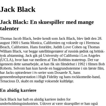
Jack Black
Jack Black: En skuespiller med mange
talenter
Thomas Jacob Black, bedre kendt som Jack Black, blev født den 28.
august 1969 i Santa Monica, Californien og voksede op i Hermosa
Beach, Californien. Hans forældre, Judith Love Cohen og Thomas
William Black, var begge satellitingeniører af russisk-jødisk og britisk-
tysk afstamning. Jack gik på University of California i Los Angeles
(UCLA), hvor han var medlem af Tim Robbins teatertrup. Det var
igennem dette samarbejde, at han fik sin filmdebut i 1992 i filmen Bob
Roberts. Selvom han kun havde en baggrundsstemme i sin første film,
har Jacks optrædener i tv-serier som Dosarele X, hans
gennembrudspræstation i High Fidelity og hans rockkomedie-band,
Tenacious D, skabt en stadigt voksende kultfølge.
En alsidig karriere
Jack Black har haft en alsidig karriere inden for
underholdningsindustrien. Udover at være skuespiller er han også