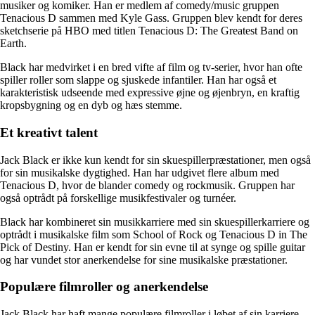
musiker og komiker. Han er medlem af comedy/music gruppen
Tenacious D sammen med Kyle Gass. Gruppen blev kendt for deres
sketchserie på HBO med titlen Tenacious D: The Greatest Band on
Earth.
Black har medvirket i en bred vifte af film og tv-serier, hvor han ofte
spiller roller som slappe og sjuskede infantiler. Han har også et
karakteristisk udseende med expressive øjne og øjenbryn, en kraftig
kropsbygning og en dyb og hæs stemme.
Et kreativt talent
Jack Black er ikke kun kendt for sin skuespillerpræstationer, men også
for sin musikalske dygtighed. Han har udgivet flere album med
Tenacious D, hvor de blander comedy og rockmusik. Gruppen har
også optrådt på forskellige musikfestivaler og turnéer.
Black har kombineret sin musikkarriere med sin skuespillerkarriere og
optrådt i musikalske film som School of Rock og Tenacious D in The
Pick of Destiny. Han er kendt for sin evne til at synge og spille guitar
og har vundet stor anerkendelse for sine musikalske præstationer.
Populære filmroller og anerkendelse
Jack Black har haft mange populære filmroller i løbet af sin karriere.