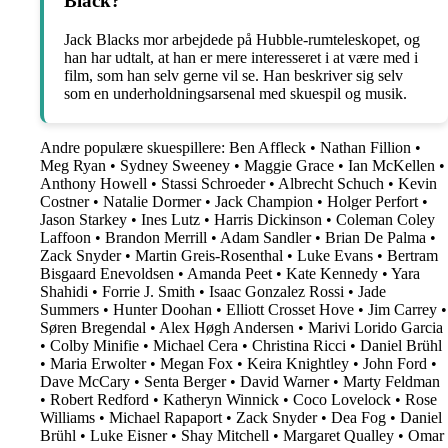
Black?
Jack Blacks mor arbejdede på Hubble-rumteleskopet, og
han har udtalt, at han er mere interesseret i at være med i
film, som han selv gerne vil se. Han beskriver sig selv
som en underholdningsarsenal med skuespil og musik.
Andre populære skuespillere:
Ben Affleck
•
Nathan Fillion
•
Meg Ryan
•
Sydney Sweeney
•
Maggie Grace
•
Ian McKellen
•
Anthony Howell
•
Stassi Schroeder
•
Albrecht Schuch
•
Kevin
Costner
•
Natalie Dormer
•
Jack Champion
•
Holger Perfort
•
Jason Starkey
•
Ines Lutz
•
Harris Dickinson
•
Coleman Coley
Laffoon
•
Brandon Merrill
•
Adam Sandler
•
Brian De Palma
•
Zack Snyder
•
Martin Greis-Rosenthal
•
Luke Evans
•
Bertram
Bisgaard Enevoldsen
•
Amanda Peet
•
Kate Kennedy
•
Yara
Shahidi
•
Forrie J. Smith
•
Isaac Gonzalez Rossi
•
Jade
Summers
•
Hunter Doohan
•
Elliott Crosset Hove
•
Jim Carrey
•
Søren Bregendal
•
Alex Høgh Andersen
•
Marivi Lorido Garcia
•
Colby Minifie
•
Michael Cera
•
Christina Ricci
•
Daniel Brühl
•
Maria Erwolter
•
Megan Fox
•
Keira Knightley
•
John Ford
•
Dave McCary
•
Senta Berger
•
David Warner
•
Marty Feldman
•
Robert Redford
•
Katheryn Winnick
•
Coco Lovelock
•
Rose
Williams
•
Michael Rapaport
•
Zack Snyder
•
Dea Fog
•
Daniel
Brühl
•
Luke Eisner
•
Shay Mitchell
•
Margaret Qualley
•
Omar