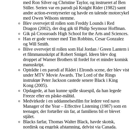
med Ron Silver og Christine Taylor, og instrueret af Ben
Stiller. Serien var en parodi på Knight Rider (1982) samt
andre action-eventyrserier og havde en talende motorcykel
med Owen Wilsons stemme.
Blev overvejet til rollen som Freddy Lounds i Red
Dragon (2002), der dog gik til Philip Seymour Hoffman.
Gik på Crossroads High School for the Arts and Sciences.
Han er gode venner med Tim Robbins, Cesar Gonzalez
og Will Smith.
Blive overvejet til rollen som Hal Jordan / Green Lantern i
et filmmanuskript af Robert Smigel. Ideen blev dog
droppet af Warner Brothers til fordel for et mindre komisk
manuskript.
Optrådte i en parodi af Rådet i Elronds scene, der blev vist
under MTV Movie Awards. The Lord of the Rings
instruktør Peter Jackson castede senere Black i King
Kong (2005).
Opdagede, at han kunne spille skuespil, da han legede
Freeze efter en påske-måltid.
Medvirkede i en uddannelsesfilm for ledere ved navn
Manager of the Year – Effective Listening (1987) som en
teenager, der fortæller sin far, at familiens bil er blevet
stjålet.
Blacks farfar, Thomas Walter Black, havde skotsk,
nordirsk og engelsk afstamning, delvist via Canada.