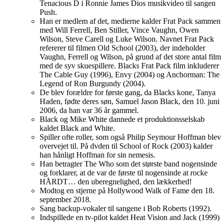
Tenacious D i Ronnie James Dios musikvideo til sangen
Push.
Han er medlem af det, medierne kalder Frat Pack sammen
med Will Ferrell, Ben Stiller, Vince Vaughn, Owen
Wilson, Steve Carell og Luke Wilson. Navnet Frat Pack
refererer til filmen Old School (2003), der indeholder
Vaughn, Ferrell og Wilson, på grund af det store antal film
med de syv skuespillere. Blacks Frat Pack film inkluderer
The Cable Guy (1996), Envy (2004) og Anchorman: The
Legend of Ron Burgundy (2004).
De blev forældre for første gang, da Blacks kone, Tanya
Haden, fødte deres søn, Samuel Jason Black, den 10. juni
2006, da han var 36 år gammel.
Black og Mike White dannede et produktionsselskab
kaldet Black and White.
Spiller ofte roller, som også Philip Seymour Hoffman blev
overvejet til. På dvden til School of Rock (2003) kalder
han hånligt Hoffman for sin nemesis.
Han betragter The Who som det største band nogensinde
og forklarer, at de var de første til nogensinde at rocke
HÅRDT… den uberegnelighed, den lækkerhed!
Modtog en stjerne på Hollywood Walk of Fame den 18.
september 2018.
Sang backup-vokaler til sangene i Bob Roberts (1992).
Indspillede en tv-pilot kaldet Heat Vision and Jack (1999)