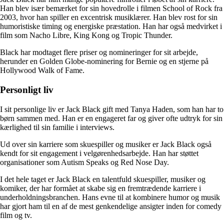
Han blev især bemærket for sin hovedrolle i filmen School of Rock fra
2003, hvor han spiller en excentrisk musiklærer. Han blev rost for sin
humoristiske timing og energiske præstation. Han har også medvirket i
film som Nacho Libre, King Kong og Tropic Thunder.
Black har modtaget flere priser og nomineringer for sit arbejde,
herunder en Golden Globe-nominering for Bernie og en stjerne på
Hollywood Walk of Fame.
Personligt liv
I sit personlige liv er Jack Black gift med Tanya Haden, som han har to
børn sammen med. Han er en engageret far og giver ofte udtryk for sin
kærlighed til sin familie i interviews.
Ud over sin karriere som skuespiller og musiker er Jack Black også
kendt for sit engagement i velgørenhedsarbejde. Han har støttet
organisationer som Autism Speaks og Red Nose Day.
I det hele taget er Jack Black en talentfuld skuespiller, musiker og
komiker, der har formået at skabe sig en fremtrædende karriere i
underholdningsbranchen. Hans evne til at kombinere humor og musik
har gjort ham til en af de mest genkendelige ansigter inden for comedy
film og tv.