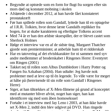
Begyndte at optræde som en form for flugt fra sorgen efter sin
mors død og konstant mobning i skolen
Afslørede i december 2012, at han havde fået konstateret
prostatakræft
Før han spillede rollen som Gandalf, lyttede han til en optagelse
af J.R.R. Tolkien, hvor denne læste Gandalfs replikker fra
bogen, for at skabe karakteren og efterligne Tolkens accent
Med 74 år er han den ældste skuespiller, der er blevet castet som
Sherlock Holmes
Ifølge et interview var en af de sidste ting, Margaret Thatcher
gjorde som premierminister, at anbefale ham til et ridderskab
Har en tatovering af det elvishkarakter for ni sammen med syv
andre medlemmer af broderskabet i Ringenes Herre: Eventyret
om Ringen (2001)
Takket nej til rollen som Albus Dumbledore i Harry Potter og
Fangen fra Azkaban (2004). Han udtalte: Jeg havde nok
problemer med at leve op til én legende. To ville være for meget
at håbe på (henvisende til sin rolle som Gandalf i Ringenes
Herre)
Siger, at han tiltrækkes af X-Men-filmene på grund af konceptet
med at mutanter bliver afvist, noget han siger, han kan
identificere sig med som åben homoseksuel
Fortalte i et interview med Jay Leno i 2003, at han ikke havde
set X-Men 2, indtil den blev udgivet på DVD. Han ringede