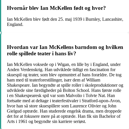
Hvornår blev Ian McKellen født og hvor?
Ian McKellen blev født den 25. maj 1939 i Burnley, Lancashire,
England.
Hvordan var Ian McKellens barndom og hvilken
rolle spillede teater i hans liv?
Ian McKellen voksede op i Wigan, en lille by i England, under
Anden Verdenskrig. Han udviklede tidligt en fascination for
skuespil og teater, som blev opmuntret af hans forældre. De tog
ham med til teaterforestillinger, især dem af William
Shakespeare. Ian begyndte at spille roller i skoleproduktioner og
udviklede sine færdigheder på Bolton School. Hans første rolle
i en Shakespearesk spil var som Malvolio i Tolvte Nat. Han
fortsatte med at deltage i teaterfestivaler i Stratford-upon-Avon,
hvor han så store skuespillere som Laurence Olivier og John
Gielgud optræde. Han studerede engelsk drama, men droppede
det for at fokusere mere på at optræde. Han fik sin Bachelor of
Arts i 1961 og begyndte sin karriere seriøst.