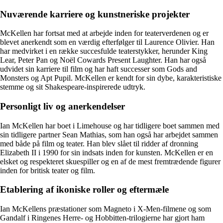
Nuværende karriere og kunstneriske projekter
McKellen har fortsat med at arbejde inden for teaterverdenen og er
blevet anerkendt som en værdig efterfølger til Laurence Olivier. Han
har medvirket i en række succesfulde teaterstykker, herunder King
Lear, Peter Pan og Noël Cowards Present Laughter. Han har også
udvidet sin karriere til film og har haft successer som Gods and
Monsters og Apt Pupil. McKellen er kendt for sin dybe, karakteristiske
stemme og sit Shakespeare-inspirerede udtryk.
Personligt liv og anerkendelser
Ian McKellen har boet i Limehouse og har tidligere boet sammen med
sin tidligere partner Sean Mathias, som han også har arbejdet sammen
med både på film og teater. Han blev slået til ridder af dronning
Elizabeth II i 1990 for sin indsats inden for kunsten. McKellen er en
elsket og respekteret skuespiller og en af de mest fremtrædende figurer
inden for britisk teater og film.
Etablering af ikoniske roller og eftermæle
Ian McKellens præstationer som Magneto i X-Men-filmene og som
Gandalf i Ringenes Herre- og Hobbitten-trilogierne har gjort ham