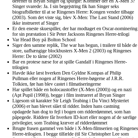
derefter til Bryan Singer og spurgte: Kommer der en X-Men 3?
Singer svarede: Ja. I sin begejstring fik han Singer seks
biografbilletter til at se Ringenes Herre: Kongen vender tilbage
(2003). Som det viste sig, blev X-Men: The Last Stand (2006)
ikke instrueret af Singer
Er den eneste skuespiller, der har modtaget en Oscar-nominering
for sin præstation i Sir Peter Jacksons Ringenes Herre-trilogi
Var Head Boy på Bolton School
Siger den samme replik, The war has begun, i trailere til både de
store, uafhængige blockbusters X-Men 2 (2003) og Ringenes
Herre: De to tårne (2002)
Bar en protese næse for at spille Gandalf i Ringenes Herre-
trilogien
Havde ikke læst hverken Den Gyldne Kompas af Philip
Pullman eller nogen af Ringenes Herre-bøgerne af J.R.R.
Tolkien, før han blev castet i filmatiseringerne
Har spillet både en holocaustoffer (X-Men (2000)) og en nazi
(Apt Pupil (1998)), begge i film instrueret af Bryan Singer
Ligesom sit karakter Sir Leigh Teabing i Da Vinci Mysteriet
(2006) er han blevet slået til ridder. Inden hans castning
opdagede han dog to fejl i bogen om ridderdømmet, som han
påpegede. Riddere får hverken ID-kort eller nogen af de særlige
privilegier, som Teabing kræver af ridderdømmet
Brugte frasen gammel ven både i X-Men-filmserien og Ringenes
Herre-trilogien. I begge tilfælde (til Sir Christopher Lee som