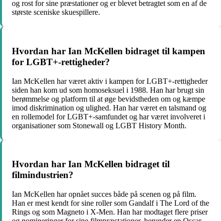
og rost for sine præstationer og er blevet betragtet som en af de
største sceniske skuespillere.
Hvordan har Ian McKellen bidraget til kampen
for LGBT+-rettigheder?
Ian McKellen har været aktiv i kampen for LGBT+-rettigheder
siden han kom ud som homoseksuel i 1988. Han har brugt sin
berømmelse og platform til at øge bevidstheden om og kæmpe
imod diskrimination og ulighed. Han har været en talsmand og
en rollemodel for LGBT+-samfundet og har været involveret i
organisationer som Stonewall og LGBT History Month.
Hvordan har Ian McKellen bidraget til
filmindustrien?
Ian McKellen har opnået succes både på scenen og på film.
Han er mest kendt for sine roller som Gandalf i The Lord of the
Rings og som Magneto i X-Men. Han har modtaget flere priser
og nomineringer for sine filmpræstationer, herunder en Oscar-