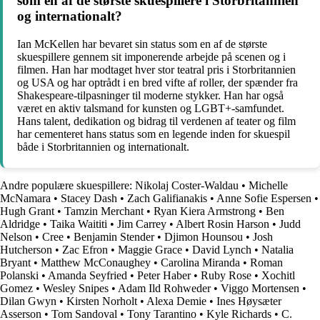
som en af de største skuespillere i Storbritannien
og internationalt?
Ian McKellen har bevaret sin status som en af de største
skuespillere gennem sit imponerende arbejde på scenen og i
filmen. Han har modtaget hver stor teatral pris i Storbritannien
og USA og har optrådt i en bred vifte af roller, der spænder fra
Shakespeare-tilpasninger til moderne stykker. Han har også
været en aktiv talsmand for kunsten og LGBT+-samfundet.
Hans talent, dedikation og bidrag til verdenen af ​​teater og film
har cementeret hans status som en legende inden for skuespil
både i Storbritannien og internationalt.
Andre populære skuespillere:
Nikolaj Coster-Waldau
•
Michelle
McNamara
•
Stacey Dash
•
Zach Galifianakis
•
Anne Sofie Espersen
•
Hugh Grant
•
Tamzin Merchant
•
Ryan Kiera Armstrong
•
Ben
Aldridge
•
Taika Waititi
•
Jim Carrey
•
Albert Rosin Harson
•
Judd
Nelson
•
Cree
•
Benjamin Stender
•
Djimon Hounsou
•
Josh
Hutcherson
•
Zac Efron
•
Maggie Grace
•
David Lynch
•
Natalia
Bryant
•
Matthew McConaughey
•
Carolina Miranda
•
Roman
Polanski
•
Amanda Seyfried
•
Peter Haber
•
Ruby Rose
•
Xochitl
Gomez
•
Wesley Snipes
•
Adam Ild Rohweder
•
Viggo Mortensen
•
Dilan Gwyn
•
Kirsten Norholt
•
Alexa Demie
•
Ines Høysæter
Asserson
•
Tom Sandoval
•
Tony Tarantino
•
Kyle Richards
•
C.