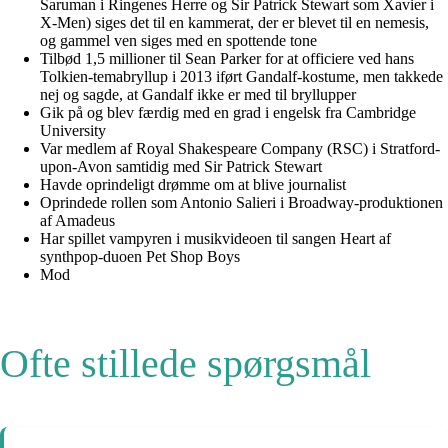
Saruman i Ringenes Herre og Sir Patrick Stewart som Xavier i
X-Men) siges det til en kammerat, der er blevet til en nemesis,
og gammel ven siges med en spottende tone
Tilbød 1,5 millioner til Sean Parker for at officiere ved hans
Tolkien-temabryllup i 2013 iført Gandalf-kostume, men takkede
nej og sagde, at Gandalf ikke er med til bryllupper
Gik på og blev færdig med en grad i engelsk fra Cambridge
University
Var medlem af Royal Shakespeare Company (RSC) i Stratford-
upon-Avon samtidig med Sir Patrick Stewart
Havde oprindeligt drømme om at blive journalist
Oprindede rollen som Antonio Salieri i Broadway-produktionen
af Amadeus
Har spillet vampyren i musikvideoen til sangen Heart af
synthpop-duoen Pet Shop Boys
Mod
Ofte stillede spørgsmål