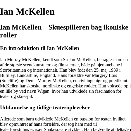
Ian McKellen
Ian McKellen – Skuespilleren bag ikoniske
roller
En introduktion til Ian McKellen
Ian Murray McKellen, kendt som Sir Ian McKellen, betragtes som en
af de største scenekunstnere og filmstjerner, både på hjemmebane i
Storbritannien og internationalt. Han blev født den 25. maj 1939 i
Burnley, Lancashire, England. Hans forældre var Margery Lois
(Sutcliffe) og Denis Murray McKellen, en civilingeniør og prædikant.
McKellen har skotske, nordirske og engelske rødder. Han voksede op i
en lille by ved navn Wigan, hvor han udviklede sin fascination for
teater og skuespil.
Uddannelse og tidlige teateroplevelser
Allerede som barn udviklede McKellen en passion for teater, hvilket
blev opmuntret af hans forældre, der tog ham med til
teaterforestillinger, især Shakespeare-stykker. Han begyndte at deltage i