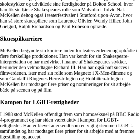
skolestykker og udviklede sine færdigheder på Bolton School, hvor
han fik sin første Shakespeares rolle som Malvolio i Tolvte Nat.
McKellen deltog også i teaterfestivaler i Stratford-upon-Avon, hvor
han så store skuespillere som Laurence Olivier, Wendy Hiller, John
Gielgud, Ralph Richardson og Paul Robeson optræde.
Skuespilkarriere
McKellen begyndte sin karriere inden for teaterverdenen og optrådte i
flere forskellige produktioner. Han var kendt for sin Shakespeare-
interpretation og har medvirket i mange af Shakespeares stykker,
herunder den velmodtagne Richard III. Han har også haft succes i
filmverdenen, især med sin rolle som Magneto i X-Men-filmene og
som Gandalf i Ringenes Herre-trilogien og Hobbitten-trilogien.
McKellen har modtaget flere priser og nomineringer for sit arbejde
både på scenen og på film.
Kampen for LGBT-rettigheder
I 1988 stod McKellen offentligt frem som homoseksuel på BBC Radio
4-programmet og har siden været aktiv i kampen for LGBT-
rettigheder. Han er blevet anerkendt som en vigtig stemme i LGBT-
samfundet og har modtaget flere priser for sit arbejde med at fremme
ligestilling og accept.