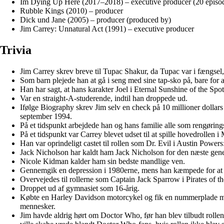
Im Dying Up Here (2017–2018) – executive producer (20 episo
Rubble Kings (2010) – producer
Dick und Jane (2005) – producer (produced by)
Jim Carrey: Unnatural Act (1991) – executive producer
Trivia
Jim Carrey skrev breve til Tupac Shakur, da Tupac var i fængsel, f
Som barn plejede han at gå i seng med sine tap-sko på, bare for 
Han har sagt, at hans karakter Joel i Eternal Sunshine of the Spotl
Var en straight-A-studerende, indtil han droppede ud.
Ifølge Biography skrev Jim selv en check på 10 millioner dollars
september 1994.
På et tidspunkt arbejdede han og hans familie alle som rengøringsa
På et tidspunkt var Carrey blevet udset til at spille hovedrollen 
Han var oprindeligt castet til rollen som Dr. Evil i Austin Power
Jack Nicholson har kaldt ham Jack Nicholson for den næste gene
Nicole Kidman kalder ham sin bedste mandlige ven.
Gennemgik en depression i 1980erne, mens han kæmpede for at få
Overvejedes til rollerne som Captain Jack Sparrow i Pirates of 
Droppet ud af gymnasiet som 16-årig.
Købte en Harley Davidson motorcykel og fik en nummerplade med t
mennesker.
Jim havde aldrig hørt om Doctor Who, før han blev tilbudt rollen