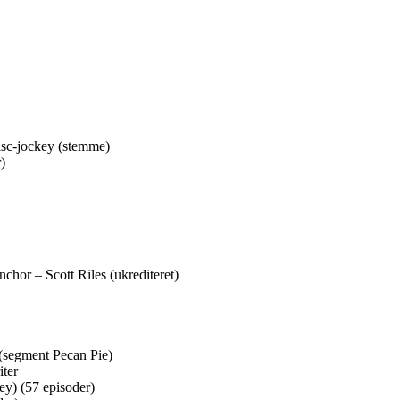
c-jockey (stemme)
)
or – Scott Riles (ukrediteret)
(segment Pecan Pie)
ter
ey) (57 episoder)