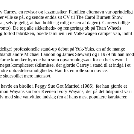
 Carrey, en revisor og jazzmusiker. Familien efternavn var oprindeligt
der ville se på, og sendte endda sit CV til The Carol Burnett Show
, selvfølgelig, at han holdt sig rolig resten af dagen). Carreys tidlige
oronto). De tog alle sikkerheds- og rengøringsjob på Titan Wheels
ig forlod fabrikken, boede familien i en Volkswagen camper van, indtil
delige) professionelle stand-up debut på Yuk-Yuks, en af de mange
 (blandt andre Michael Landon og James Stewart) og i 1979 fik han mod
 erfarne komiker hyrede ham som opvarmnings-act for en hel sæson. I
et kompliceret skilsmisse, der gjorde Carrey i stand til at indgå i et
andre optrædelsesmuligheder. Han fik en rolle som novice-
 skuespillet mere intensivt.
havde en birolle i Peggy Sue Got Married (1986), før han gjorde et
mon Wayans sin bror Keenen Ivory Wayans, der på det tidspunkt var i
lv med sine vanvittige indslag (en af hans mest populære karakterer,