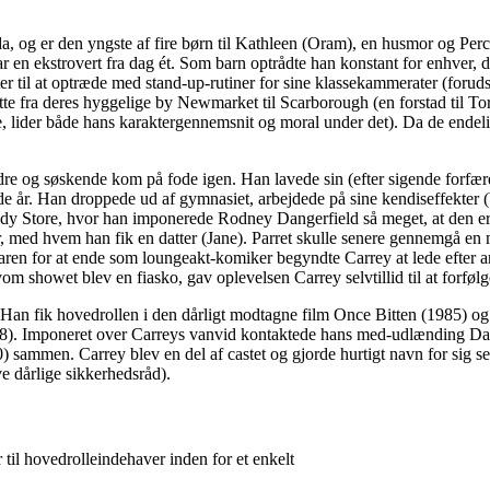
 og er den yngste af fire børn til Kathleen (Oram), en husmor og Percy
r en ekstrovert fra dag ét. Som barn optrådte han konstant for enhver, 
er til at optræde med stand-up-rutiner for sine klassekammerater (forudsat
ytte fra deres hyggelige by Newmarket til Scarborough (en forstad til T
de, lider både hans karaktergennemsnit og moral under det). Da de endel
dre og søskende kom på fode igen. Han lavede sin (efter sigende forfær
de år. Han droppede ud af gymnasiet, arbejdede på sine kendiseffekter
Comedy Store, hvor han imponerede Rodney Dangerfield så meget, at den
med hvem han fik en datter (Jane). Parret skulle senere gennemgå en meg
aren for at ende som loungeakt-komiker begyndte Carrey at lede efter 
 showet blev en fiasko, gav oplevelsen Carrey selvtillid til at forfølge
Han fik hovedrollen i den dårligt modtagne film Once Bitten (1985) og 
88). Imponeret over Carreys vanvid kontaktede hans med-udlænding Da
sammen. Carrey blev en del af castet og gjorde hurtigt navn for sig se
e dårlige sikkerhedsråd).
 til hovedrolleindehaver inden for et enkelt