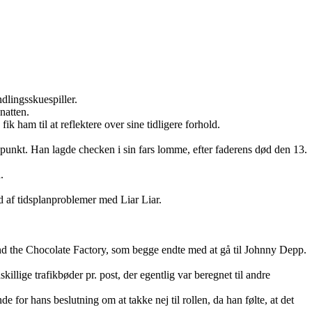
ndlingsskuespiller.
natten.
ik ham til at reflektere over sine tidligere forhold.
dspunkt. Han lagde checken i sin fars lomme, efter faderens død den 13.
.
nd af tidsplanproblemer med Liar Liar.
and the Chocolate Factory, som begge endte med at gå til Johnny Depp.
ige trafikbøder pr. post, der egentlig var beregnet til andre
for hans beslutning om at takke nej til rollen, da han følte, at det