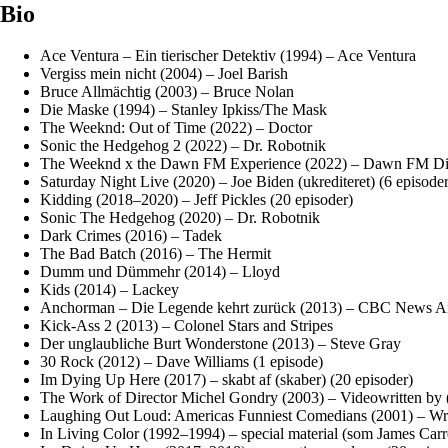
Bio
Ace Ventura – Ein tierischer Detektiv (1994) – Ace Ventura
Vergiss mein nicht (2004) – Joel Barish
Bruce Allmächtig (2003) – Bruce Nolan
Die Maske (1994) – Stanley Ipkiss/The Mask
The Weeknd: Out of Time (2022) – Doctor
Sonic the Hedgehog 2 (2022) – Dr. Robotnik
The Weeknd x the Dawn FM Experience (2022) – Dawn FM Dis
Saturday Night Live (2020) – Joe Biden (ukrediteret) (6 episoder
Kidding (2018–2020) – Jeff Pickles (20 episoder)
Sonic The Hedgehog (2020) – Dr. Robotnik
Dark Crimes (2016) – Tadek
The Bad Batch (2016) – The Hermit
Dumm und Dümmehr (2014) – Lloyd
Kids (2014) – Lackey
Anchorman – Die Legende kehrt zurück (2013) – CBC News Anch
Kick-Ass 2 (2013) – Colonel Stars and Stripes
Der unglaubliche Burt Wonderstone (2013) – Steve Gray
30 Rock (2012) – Dave Williams (1 episode)
Im Dying Up Here (2017) – skabt af (skaber) (20 episoder)
The Work of Director Michel Gondry (2003) – Videowritten by 
Laughing Out Loud: Americas Funniest Comedians (2001) – Wri
In Living Color (1992–1994) – special material (som James Carr