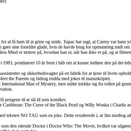
der)
or at få ham til at grine og smile. Tupac har sagt, at Carrey var hans y
at gøre sine forældre glade, hvis de havde brug for opmuntring midt om 
ess Mind er tættere på, hvordan han er, når han ikke er på, og at filmen f
 i 1983, postdateret 10 år frem i håb om at kunne indløse den på det ti
ssistenter og sikkerhedsvagter på en fabrik for at tjene til livets ophold
i Meet the Parents og bidrog endda med jokes til manuskriptet.
s: International Man of Mystery, men måtte trække sig fra rollen på gru
ration.
 pengene til at slå til som komiker.
the Caribbean: The Curse of the Black Pearl og Willy Wonka i Charlie 
eksten NO TAG som en joke. Dette resulterede i, at Jim modtog adskill
 som den ottende Doctor i Doctor Who: The Movie, hvilket var afgørende 