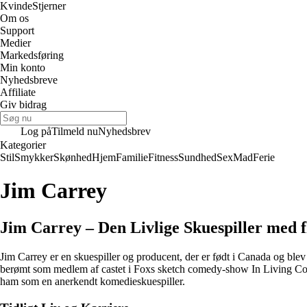
Kvinde
Stjerner
Om os
Support
Medier
Markedsføring
Min konto
Nyhedsbreve
Affiliate
Giv bidrag
Log på
Tilmeld nu
Nyhedsbrev
Kategorier
Stil
Smykker
Skønhed
Hjem
Familie
Fitness
Sundhed
Sex
Mad
Ferie
Jim Carrey
Jim Carrey – Den Livlige Skuespiller med f
Jim Carrey er en skuespiller og producent, der er født i Canada og bl
berømt som medlem af castet i Foxs sketch comedy-show In Living Col
ham som en anerkendt komedieskuespiller.