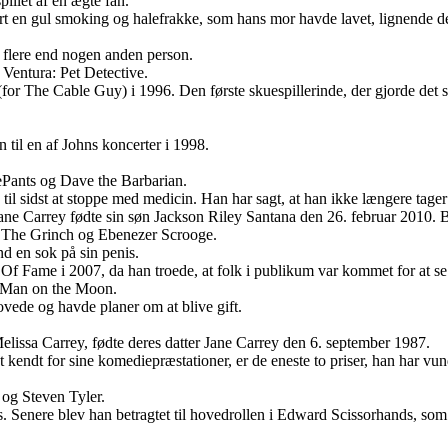
illet af en ægte fan.
iført en gul smoking og halefrakke, som hans mor havde lavet, lignende d
 flere end nogen anden person.
 Ventura: Pet Detective.
s (for The Cable Guy) i 1996. Den første skuespillerinde, der gjorde det
il en af Johns koncerter i 1998.
Pants og Dave the Barbarian.
til sidst at stoppe med medicin. Han har sagt, at han ikke længere tager
r Jane Carrey fødte sin søn Jackson Riley Santana den 26. februar 2010. 
en: The Grinch og Ebenezer Scrooge.
nd en sok på sin penis.
f Fame i 2007, da han troede, at folk i publikum var kommet for at se 
n Man on the Moon.
ovede og havde planer om at blive gift.
 Melissa Carrey, fødte deres datter Jane Carrey den 6. september 1987.
 kendt for sine komediepræstationer, er de eneste to priser, han har 
og Steven Tyler.
. Senere blev han betragtet til hovedrollen i Edward Scissorhands, som