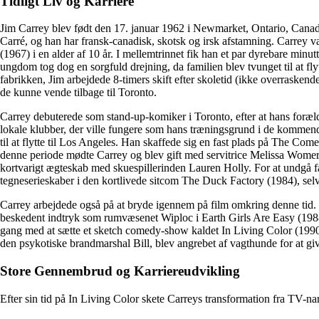
Tidligt Liv og Karriere
Jim Carrey blev født den 17. januar 1962 i Newmarket, Ontario, Canada,
Carré, og han har fransk-canadisk, skotsk og irsk afstamning. Carrey va
(1967) i en alder af 10 år. I mellemtrinnet fik han et par dyrebare minutt
ungdom tog dog en sorgfuld drejning, da familien blev tvunget til at fl
fabrikken, Jim arbejdede 8-timers skift efter skoletid (ikke overrasken
de kunne vende tilbage til Toronto.
Carrey debuterede som stand-up-komiker i Toronto, efter at hans foræl
lokale klubber, der ville fungere som hans træningsgrund i de kommen
til at flytte til Los Angeles. Han skaffede sig en fast plads på The 
denne periode mødte Carrey og blev gift med servitrice Melissa Womer, 
kortvarigt ægteskab med skuespillerinden Lauren Holly. For at undgå f
tegneserieskaber i den kortlivede sitcom The Duck Factory (1984), selvom
Carrey arbejdede også på at bryde igennem på film omkring denne tid. 
beskedent indtryk som rumvæsenet Wiploc i Earth Girls Are Easy (19
gang med at sætte et sketch comedy-show kaldet In Living Color (1990) 
den psykotiske brandmarshal Bill, blev angrebet af vagthunde for at giv
Store Gennembrud og Karriereudvikling
Efter sin tid på In Living Color skete Carreys transformation fra TV-nar