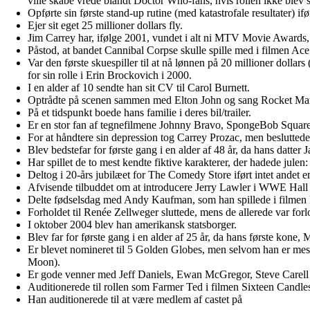
ville skabe vrede blandt Doctor Who-fans, hvis rollen ikke blev sp
Opførte sin første stand-up rutine (med katastrofale resultater) 
Ejer sit eget 25 millioner dollars fly.
Jim Carrey har, ifølge 2001, vundet i alt ni MTV Movie Awards,
Påstod, at bandet Cannibal Corpse skulle spille med i filmen Ace
Var den første skuespiller til at nå lønnen på 20 millioner dollar
for sin rolle i Erin Brockovich i 2000.
I en alder af 10 sendte han sit CV til Carol Burnett.
Optrådte på scenen sammen med Elton John og sang Rocket Man t
På et tidspunkt boede hans familie i deres bil/trailer.
Er en stor fan af tegnefilmene Johnny Bravo, SpongeBob Square
For at håndtere sin depression tog Carrey Prozac, men besluttede 
Blev bedstefar for første gang i en alder af 48 år, da hans datte
Har spillet de to mest kendte fiktive karakterer, der hadede jul
Deltog i 20-års jubilæet for The Comedy Store iført intet andet e
Afvisende tilbuddet om at introducere Jerry Lawler i WWE Hall O
Delte fødselsdag med Andy Kaufman, som han spillede i filme
Forholdet til Renée Zellweger sluttede, mens de allerede var forl
I oktober 2004 blev han amerikansk statsborger.
Blev far for første gang i en alder af 25 år, da hans første kone,
Er blevet nomineret til 5 Golden Globes, men selvom han er mest
Moon).
Er gode venner med Jeff Daniels, Ewan McGregor, Steve Carell 
Auditionerede til rollen som Farmer Ted i filmen Sixteen Candles
Han auditionerede til at være medlem af castet på