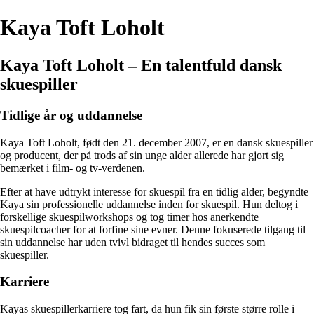
Kaya Toft Loholt
Kaya Toft Loholt – En talentfuld dansk
skuespiller
Tidlige år og uddannelse
Kaya Toft Loholt, født den 21. december 2007, er en dansk skuespiller
og producent, der på trods af sin unge alder allerede har gjort sig
bemærket i film- og tv-verdenen.
Efter at have udtrykt interesse for skuespil fra en tidlig alder, begyndte
Kaya sin professionelle uddannelse inden for skuespil. Hun deltog i
forskellige skuespilworkshops og tog timer hos anerkendte
skuespilcoacher for at forfine sine evner. Denne fokuserede tilgang til
sin uddannelse har uden tvivl bidraget til hendes succes som
skuespiller.
Karriere
Kayas skuespillerkarriere tog fart, da hun fik sin første større rolle i