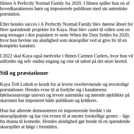
filmen A Perfectly Normal Family fra 2020. I filmen spiller hun en af
hovedkarakterens børn og imponerede publikum med sin autentiske
præstation.
Efter hendes succes i A Perfectly Normal Family blev dørene åbnet for
flere spændende projekter for Kaya. Hun blev castet til rollen som en
ung teenager i den populære tv-serie When the Dust Settles fra 2020,
hvor hun beviste sin alsidighed som skuespiller ved at give liv til en
kompleks karakter.
I 2022 skal Kaya også medvirke i filmen Carmen Curlers, hvor hun vil
udfordre sig selv endnu engang og vise sit talent på det store lærred.
Stil og præstationer
Kaya Toft Loholt er kendt for at levere overbevisende og troværdige
præstationer. Hendes evne til at fordybe sig i karakterens
følelsesmæssige univers og levere autentiske og rørende øjeblikke på
skærmen har imponeret både publikum og kritikere.
Hun har allerede demonstreret en imponerende bredde i sin
skuespilpalette og har vist evnen til at mestre forskellige genrer – lige
fra drama til komedie. Hendes alsidighed gør hende til en spændende
skuespiller at følge i fremtiden.