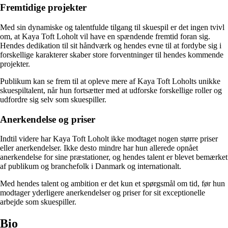
Fremtidige projekter
Med sin dynamiske og talentfulde tilgang til skuespil er det ingen tvivl
om, at Kaya Toft Loholt vil have en spændende fremtid foran sig.
Hendes dedikation til sit håndværk og hendes evne til at fordybe sig i
forskellige karakterer skaber store forventninger til hendes kommende
projekter.
Publikum kan se frem til at opleve mere af Kaya Toft Loholts unikke
skuespiltalent, når hun fortsætter med at udforske forskellige roller og
udfordre sig selv som skuespiller.
Anerkendelse og priser
Indtil videre har Kaya Toft Loholt ikke modtaget nogen større priser
eller anerkendelser. Ikke desto mindre har hun allerede opnået
anerkendelse for sine præstationer, og hendes talent er blevet bemærket
af publikum og branchefolk i Danmark og internationalt.
Med hendes talent og ambition er det kun et spørgsmål om tid, før hun
modtager yderligere anerkendelser og priser for sit exceptionelle
arbejde som skuespiller.
Bio