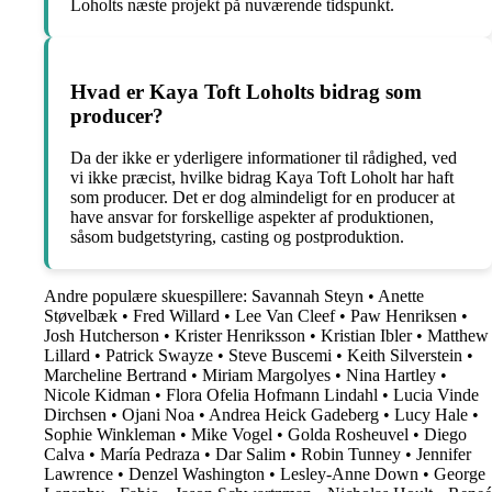
Loholts næste projekt på nuværende tidspunkt.
Hvad er Kaya Toft Loholts bidrag som
producer?
Da der ikke er yderligere informationer til rådighed, ved
vi ikke præcist, hvilke bidrag Kaya Toft Loholt har haft
som producer. Det er dog almindeligt for en producer at
have ansvar for forskellige aspekter af produktionen,
såsom budgetstyring, casting og postproduktion.
Andre populære skuespillere:
Savannah Steyn
•
Anette
Støvelbæk
•
Fred Willard
•
Lee Van Cleef
•
Paw Henriksen
•
Josh Hutcherson
•
Krister Henriksson
•
Kristian Ibler
•
Matthew
Lillard
•
Patrick Swayze
•
Steve Buscemi
•
Keith Silverstein
•
Marcheline Bertrand
•
Miriam Margolyes
•
Nina Hartley
•
Nicole Kidman
•
Flora Ofelia Hofmann Lindahl
•
Lucia Vinde
Dirchsen
•
Ojani Noa
•
Andrea Heick Gadeberg
•
Lucy Hale
•
Sophie Winkleman
•
Mike Vogel
•
Golda Rosheuvel
•
Diego
Calva
•
María Pedraza
•
Dar Salim
•
Robin Tunney
•
Jennifer
Lawrence
•
Denzel Washington
•
Lesley-Anne Down
•
George