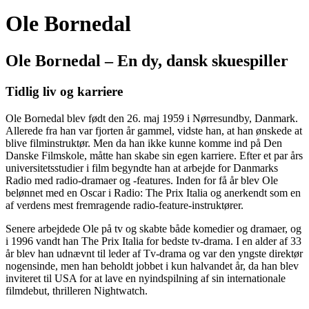
Ole Bornedal
Ole Bornedal – En dy, dansk skuespiller
Tidlig liv og karriere
Ole Bornedal blev født den 26. maj 1959 i Nørresundby, Danmark.
Allerede fra han var fjorten år gammel, vidste han, at han ønskede at
blive filminstruktør. Men da han ikke kunne komme ind på Den
Danske Filmskole, måtte han skabe sin egen karriere. Efter et par års
universitetsstudier i film begyndte han at arbejde for Danmarks
Radio med radio-dramaer og -features. Inden for få år blev Ole
belønnet med en Oscar i Radio: The Prix Italia og anerkendt som en
af verdens mest fremragende radio-feature-instruktører.
Senere arbejdede Ole på tv og skabte både komedier og dramaer, og
i 1996 vandt han The Prix Italia for bedste tv-drama. I en alder af 33
år blev han udnævnt til leder af Tv-drama og var den yngste direktør
nogensinde, men han beholdt jobbet i kun halvandet år, da han blev
inviteret til USA for at lave en nyindspilning af sin internationale
filmdebut, thrilleren Nightwatch.