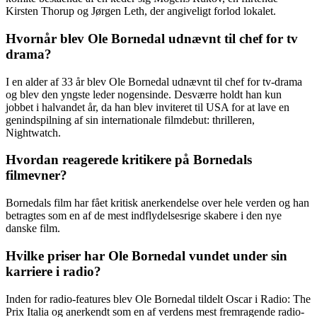
Kirsten Thorup og Jørgen Leth, der angiveligt forlod lokalet.
Hvornår blev Ole Bornedal udnævnt til chef for tv
drama?
I en alder af 33 år blev Ole Bornedal udnævnt til chef for tv-drama
og blev den yngste leder nogensinde. Desværre holdt han kun
jobbet i halvandet år, da han blev inviteret til USA for at lave en
genindspilning af sin internationale filmdebut: thrilleren,
Nightwatch.
Hvordan reagerede kritikere på Bornedals
filmevner?
Bornedals film har fået kritisk anerkendelse over hele verden og han
betragtes som en af de mest indflydelsesrige skabere i den nye
danske film.
Hvilke priser har Ole Bornedal vundet under sin
karriere i radio?
Inden for radio-features blev Ole Bornedal tildelt Oscar i Radio: The
Prix Italia og anerkendt som en af ​​verdens mest fremragende radio-