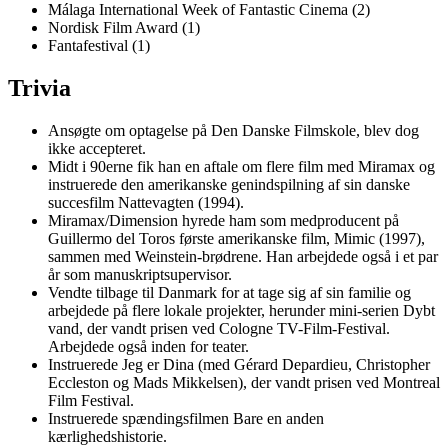
Málaga International Week of Fantastic Cinema (2)
Nordisk Film Award (1)
Fantafestival (1)
Trivia
Ansøgte om optagelse på Den Danske Filmskole, blev dog
ikke accepteret.
Midt i 90erne fik han en aftale om flere film med Miramax og
instruerede den amerikanske genindspilning af sin danske
succesfilm Nattevagten (1994).
Miramax/Dimension hyrede ham som medproducent på
Guillermo del Toros første amerikanske film, Mimic (1997),
sammen med Weinstein-brødrene. Han arbejdede også i et par
år som manuskriptsupervisor.
Vendte tilbage til Danmark for at tage sig af sin familie og
arbejdede på flere lokale projekter, herunder mini-serien Dybt
vand, der vandt prisen ved Cologne TV-Film-Festival.
Arbejdede også inden for teater.
Instruerede Jeg er Dina (med Gérard Depardieu, Christopher
Eccleston og Mads Mikkelsen), der vandt prisen ved Montreal
Film Festival.
Instruerede spændingsfilmen Bare en anden
kærlighedshistorie.