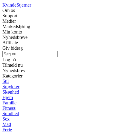
Kvinde
Stjerner
Om os
Support
Medier
Markedsføring
Min konto
Nyhedsbreve
Affiliate
Giv bidrag
Log på
Tilmeld nu
Nyhedsbrev
Kategorier
Stil
Smykker
Skønhed
Hjem
Familie
Fitness
Sundhed
Sex
Mad
Ferie