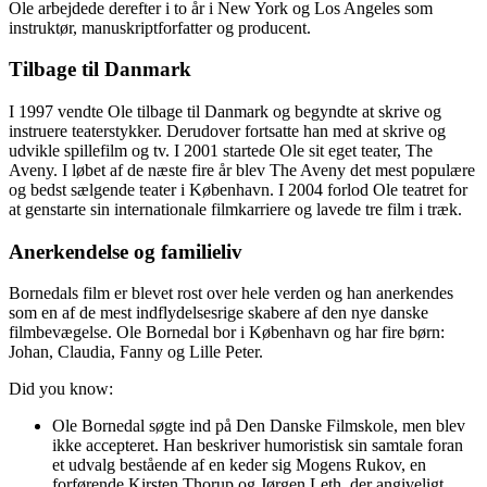
Ole arbejdede derefter i to år i New York og Los Angeles som
instruktør, manuskriptforfatter og producent.
Tilbage til Danmark
I 1997 vendte Ole tilbage til Danmark og begyndte at skrive og
instruere teaterstykker. Derudover fortsatte han med at skrive og
udvikle spillefilm og tv. I 2001 startede Ole sit eget teater, The
Aveny. I løbet af de næste fire år blev The Aveny det mest populære
og bedst sælgende teater i København. I 2004 forlod Ole teatret for
at genstarte sin internationale filmkarriere og lavede tre film i træk.
Anerkendelse og familieliv
Bornedals film er blevet rost over hele verden og han anerkendes
som en af de mest indflydelsesrige skabere af den nye danske
filmbevægelse. Ole Bornedal bor i København og har fire børn:
Johan, Claudia, Fanny og Lille Peter.
Did you know:
Ole Bornedal søgte ind på Den Danske Filmskole, men blev
ikke accepteret. Han beskriver humoristisk sin samtale foran
et udvalg bestående af en keder sig Mogens Rukov, en
forførende Kirsten Thorup og Jørgen Leth, der angiveligt