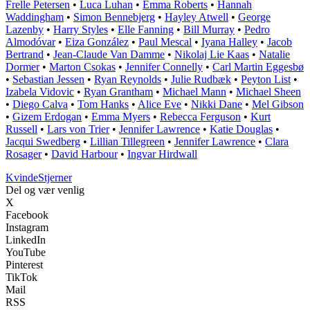
Frelle Petersen
•
Luca Luhan
•
Emma Roberts
•
Hannah
Waddingham
•
Simon Bennebjerg
•
Hayley Atwell
•
George
Lazenby
•
Harry Styles
•
Elle Fanning
•
Bill Murray
•
Pedro
Almodóvar
•
Eiza González
•
Paul Mescal
•
Iyana Halley
•
Jacob
Bertrand
•
Jean-Claude Van Damme
•
Nikolaj Lie Kaas
•
Natalie
Dormer
•
Marton Csokas
•
Jennifer Connelly
•
Carl Martin Eggesbø
•
Sebastian Jessen
•
Ryan Reynolds
•
Julie Rudbæk
•
Peyton List
•
Izabela Vidovic
•
Ryan Grantham
•
Michael Mann
•
Michael Sheen
•
Diego Calva
•
Tom Hanks
•
Alice Eve
•
Nikki Dane
•
Mel Gibson
•
Gizem Erdogan
•
Emma Myers
•
Rebecca Ferguson
•
Kurt
Russell
•
Lars von Trier
•
Jennifer Lawrence
•
Katie Douglas
•
Jacqui Swedberg
•
Lillian Tillegreen
•
Jennifer Lawrence
•
Clara
Rosager
•
David Harbour
•
Ingvar Hirdwall
Kvinde
Stjerner
Del og vær venlig
X
Facebook
Instagram
LinkedIn
YouTube
Pinterest
TikTok
Mail
RSS