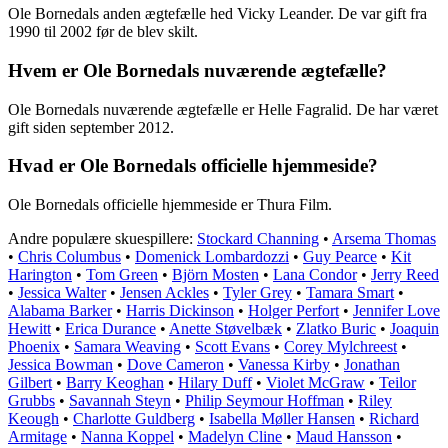
Ole Bornedals anden ægtefælle hed Vicky Leander. De var gift fra
1990 til 2002 før de blev skilt.
Hvem er Ole Bornedals nuværende ægtefælle?
Ole Bornedals nuværende ægtefælle er Helle Fagralid. De har været
gift siden september 2012.
Hvad er Ole Bornedals officielle hjemmeside?
Ole Bornedals officielle hjemmeside er Thura Film.
Andre populære skuespillere:
Stockard Channing
•
Arsema Thomas
•
Chris Columbus
•
Domenick Lombardozzi
•
Guy Pearce
•
Kit
Harington
•
Tom Green
•
Björn Mosten
•
Lana Condor
•
Jerry Reed
•
Jessica Walter
•
Jensen Ackles
•
Tyler Grey
•
Tamara Smart
•
Alabama Barker
•
Harris Dickinson
•
Holger Perfort
•
Jennifer Love
Hewitt
•
Erica Durance
•
Anette Støvelbæk
•
Zlatko Buric
•
Joaquin
Phoenix
•
Samara Weaving
•
Scott Evans
•
Corey Mylchreest
•
Jessica Bowman
•
Dove Cameron
•
Vanessa Kirby
•
Jonathan
Gilbert
•
Barry Keoghan
•
Hilary Duff
•
Violet McGraw
•
Teilor
Grubbs
•
Savannah Steyn
•
Philip Seymour Hoffman
•
Riley
Keough
•
Charlotte Guldberg
•
Isabella Møller Hansen
•
Richard
Armitage
•
Nanna Koppel
•
Madelyn Cline
•
Maud Hansson
•