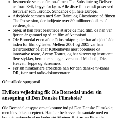
Instruerede science fiction-filmen The Substitute og Deliver
us from Evil, begge for børn. Alle disse film vandt priser ved
festivaler som Toronto, Sundance og i hele Europa.
Arbejdede sammen med Sam Raimi og Ghosthouse på filmen
The Possession, der indtjente over 80 millioner dollars på
verdensplan.
Siger, at han først besluttede at arbejde med film, da han var
fjorten år gammel og så en film af Antonioni.
Ole Bornedal er en af de få instruktører, der har arbejdet både
inden for film og teater. Mellem 2001 og 2005 var han
teaterdirektør på et af Københavns mest populære og
innovative teatre, Aveny Teatret, og har skrevet og instrueret
flere stykker, herunder sin egen version af Macbeth, Die,
Heaven, Jeppe og Screamers.
Før sin filmkarriere arbejdede han for den danske tv-kanal
DR, især med radio-dokumentarer.
Ofte stillede spørgsmål
Hvilken vejledning fik Ole Bornedal under sin
ansøgning til Den Danske Filmskole?
Ole Bornedal ansøgte om at komme ind på Den Danske Filmskole,
men blev ikke accepteret. Han har beskrevet sin samtale med en
komité bestående af en keder sig Mogens Rukov, en flirtende