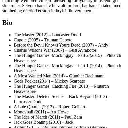
til at udføre en bred vifte af følelser og fordybe sig fuldstændigt i
sine roller. Selvom hans liv blev alt for kort, bar han sin talent med
stolthed og efterlod et stort indtryk i filmverdenen.
Bio
The Master (2012) – Lancaster Dodd
Capote (2005) – Truman Capote
Before the Devil Knows Youre Dead (2007) – Andy
Charlie Wilsons War (2007) – Gust Avrakotos
The Hunger Games: Mockingjay – Part 2 (2015) – Plutarch
Heavensbee
The Hunger Games: Mockingjay – Part 1 (2014) – Plutarch
Heavensbee
A Most Wanted Man (2014) – Günther Bachmann
Gods Pocket (2014) – Mickey Scarpato
The Hunger Games: Catching Fire (2013) – Plutarch
Heavensbee
The Master: Deleted Scenes – Back Beyond (2013) –
Lancaster Dodd
A Late Quartet (2012) – Robert Gelbart
Moneyball (2011) – Art Howe
The Ides of March (2011) – Paul Zara
Jack Goes Boating (2010) – Jack
Arthur (2011) – William Filmore Toffman (stemme)