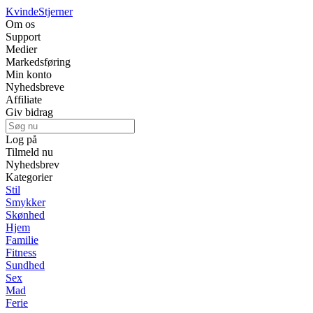
Kvinde
Stjerner
Om os
Support
Medier
Markedsføring
Min konto
Nyhedsbreve
Affiliate
Giv bidrag
Log på
Tilmeld nu
Nyhedsbrev
Kategorier
Stil
Smykker
Skønhed
Hjem
Familie
Fitness
Sundhed
Sex
Mad
Ferie