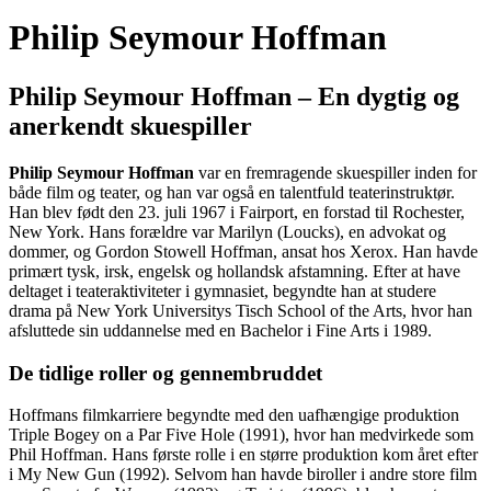
Philip Seymour Hoffman
Philip Seymour Hoffman – En dygtig og
anerkendt skuespiller
Philip Seymour Hoffman
var en fremragende skuespiller inden for
både film og teater, og han var også en talentfuld teaterinstruktør.
Han blev født den 23. juli 1967 i Fairport, en forstad til Rochester,
New York. Hans forældre var Marilyn (Loucks), en advokat og
dommer, og Gordon Stowell Hoffman, ansat hos Xerox. Han havde
primært tysk, irsk, engelsk og hollandsk afstamning. Efter at have
deltaget i teateraktiviteter i gymnasiet, begyndte han at studere
drama på New York Universitys Tisch School of the Arts, hvor han
afsluttede sin uddannelse med en Bachelor i Fine Arts i 1989.
De tidlige roller og gennembruddet
Hoffmans filmkarriere begyndte med den uafhængige produktion
Triple Bogey on a Par Five Hole (1991), hvor han medvirkede som
Phil Hoffman. Hans første rolle i en større produktion kom året efter
i My New Gun (1992). Selvom han havde biroller i andre store film