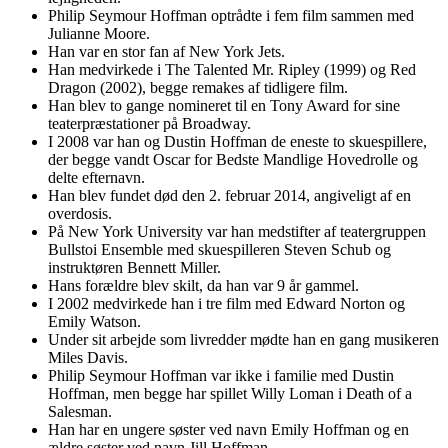
Philip Seymour Hoffman optrådte i fem film sammen med
Julianne Moore.
Han var en stor fan af New York Jets.
Han medvirkede i The Talented Mr. Ripley (1999) og Red
Dragon (2002), begge remakes af tidligere film.
Han blev to gange nomineret til en Tony Award for sine
teaterpræstationer på Broadway.
I 2008 var han og Dustin Hoffman de eneste to skuespillere,
der begge vandt Oscar for Bedste Mandlige Hovedrolle og
delte efternavn.
Han blev fundet død den 2. februar 2014, angiveligt af en
overdosis.
På New York University var han medstifter af teatergruppen
Bullstoi Ensemble med skuespilleren Steven Schub og
instruktøren Bennett Miller.
Hans forældre blev skilt, da han var 9 år gammel.
I 2002 medvirkede han i tre film med Edward Norton og
Emily Watson.
Under sit arbejde som livredder mødte han en gang musikeren
Miles Davis.
Philip Seymour Hoffman var ikke i familie med Dustin
Hoffman, men begge har spillet Willy Loman i Death of a
Salesman.
Han har en ungere søster ved navn Emily Hoffman og en
ældre søster ved navn Jill Hoffman.