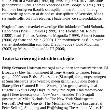
som Scent of a Woman (1992) og Twister (1996), blev hans store
gennembrud i Paul Thomas Andersons film Boogie Nights (1997).
Han blev hurtigt en ikonisk skuespiller inden for indie-film og
etablerede sig som en af ​​de bedste skuespillere på lærredet, både i
støttende roller og i hovedroller, i både indie- og storproduktioner.
Nogle af hans bemærkelsesværdige film inkluderer Todd Solondzs
Happiness (1998), Flawless (1999), The Talented Mr. Ripley
(1999), Paul Thomas Andersons Magnolia (1999), Almost Famous
(2000) og State and Main (2000). Han medvirkede også i biroller i
større, storbudgetfilm som Red Dragon (2002), Cold Mountain
(2003) og Mission: Impossible III (2006).
Teaterkarriere og instruktørarbejde
Philip Seymour Hoffman var også aktiv inden for teaterverdenen. På
Broadway blev han nomineret til Tony Awards to gange. Første
gang i 2000 som Bedste Skuespiller (Skuespil) for genopsætningen
af Sam Shepards True West og anden gang i 2003 som Bedste
Skuespiller (Featured Role – Skuespil) for genopsætningen af
Eugene ONeills Long Days Journey into Night. Han medvirkede
også i flere teaterstykker i New York, herunder The Seagull
(instrueret af Mike Nichols for The New York Shakespeare
Festival), Defying Gravity, The Merchant of Venice (instrueret af
Peter Sellars), Shopping and F*@%ing og The Authors Voice. Han