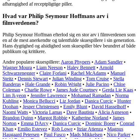
afhængighed af receptpligtige piller.
Hvad var Philip Seymour Hoffmans arv i
filmverdenen?
Philip Seymour Hoffman efterlod sig en stor arv i filmverdenen som
en af de mest anerkendte og talentfulde skuespillere i sin generation.
Hans dygtighed og alsidighed som skuespiller blev beundret af både
publikum og kritikere.
Andre populære skuespillere:
Aaron Phypers
•
Adam Sandler
•
Wagner Moura
•
Liam Neeson
•
Haley Bennett
•
Arnold
Schwarzenegger
•
Claire Forlani
•
Rachel McAdams
•
Manuel
Steitz
•
Dennis Stewart
•
Julian Winding
•
Tom Cruise
•
Stella
Banderas
•
Hale Grande
•
Robin Wright
•
Julie Pacino
•
Chloe
Coleman
•
Charlie Rowe
•
James Jude Courtney
•
Gerda Lie Kaas
•
Lim Ji-yeon
•
Jennifer Lawrence
•
Mohamad Ramadan
•
Norma
Kuhling
•
Monica Bellucci
•
Liz Jordan
•
Danica Curcic
•
Hunter
Doohan
•
Jesper Christensen
•
Emily Blunt
•
David Hasselhoff
•
Naomi Watts
•
Victoria Lamas
•
Dave Bautista
•
Alicia Agneson
•
Brandon Quinn
•
Margot Robbie
•
Katherine Norland
•
James
Norton
•
Emma DArcy
•
Danica Curcic
•
Dominic Boeer
•
Conrad
Khan
•
Emilio Estevez
•
Rob Lowe
•
Itziar Atienza
•
Magnus
Haugaard Petersen
•
Paul Fusco
•
Mads Mikkelsen
•
Nico Parker
•