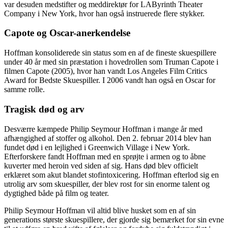
var desuden medstifter og meddirektør for LAByrinth Theater
Company i New York, hvor han også instruerede flere stykker.
Capote og Oscar-anerkendelse
Hoffman konsoliderede sin status som en af ​​de fineste skuespillere
under 40 år med sin præstation i hovedrollen som Truman Capote i
filmen Capote (2005), hvor han vandt Los Angeles Film Critics
Award for Bedste Skuespiller. I 2006 vandt han også en Oscar for
samme rolle.
Tragisk død og arv
Desværre kæmpede Philip Seymour Hoffman i mange år med
afhængighed af stoffer og alkohol. Den 2. februar 2014 blev han
fundet død i en lejlighed i Greenwich Village i New York.
Efterforskere fandt Hoffman med en sprøjte i armen og to åbne
kuverter med heroin ved siden af sig. Hans død blev officielt
erklæret som akut blandet stofintoxicering. Hoffman efterlod sig en
utrolig arv som skuespiller, der blev rost for sin enorme talent og
dygtighed både på film og teater.
Philip Seymour Hoffman vil altid blive husket som en af ​​sin
generations største skuespillere, der gjorde sig bemærket for sin evne