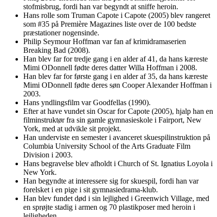
stofmisbrug, fordi han var begyndt at sniffe heroin.
Hans rolle som Truman Capote i Capote (2005) blev rangeret
som #35 på Première Magazines liste over de 100 bedste
præstationer nogensinde.
Philip Seymour Hoffman var fan af krimidramaserien
Breaking Bad (2008).
Han blev far for tredje gang i en alder af 41, da hans kæreste
Mimi ODonnell fødte deres datter Willa Hoffman i 2008.
Han blev far for første gang i en alder af 35, da hans kæreste
Mimi ODonnell fødte deres søn Cooper Alexander Hoffman i
2003.
Hans yndlingsfilm var Goodfellas (1990).
Efter at have vundet sin Oscar for Capote (2005), hjalp han en
filminstruktør fra sin gamle gymnasieskole i Fairport, New
York, med at udvikle sit projekt.
Han underviste en semester i avanceret skuespilinstruktion på
Columbia University School of the Arts Graduate Film
Division i 2003.
Hans begravelse blev afholdt i Church of St. Ignatius Loyola i
New York.
Han begyndte at interessere sig for skuespil, fordi han var
forelsket i en pige i sit gymnasiedrama-klub.
Han blev fundet død i sin lejlighed i Greenwich Village, med
en sprøjte stadig i armen og 70 plastikposer med heroin i
lejligheden.