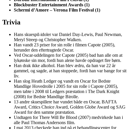
Blockbuster Entertainment Awards (1)
Schermi d’Amore – Verona Film Festival (1)
Trivia
Hans skuespil-idoler var Daniel Day-Lewis, Paul Newman,
Meryl Streep og Christopher Walken.
Han vandt 23 priser for sin rolle i filmen Capote (2005),
herunder den eftertragtede Oscar.
Ved Oscar-uddelingen for Capote (2005) bad han alle om at
lykønske sin mor, fordi hun alene havde opdraget fire børn.
Han drak ikke alkohol. Han blev ædru, da han var 22 år
gammel, og sagde, at han stoppede, fordi han var bange for sit
liv.
Han slog Heath Ledger og vandt en Oscar for Bedste
Mandlige Hovedrolle i 2005 for sin rolle i Capote (2005),
men tabte i 2008 til Ledgers præstation i The Dark Knight
(2008) for Bedste Mandlige Birolle.
13 andre skuespillere har vundet både en Oscar, BAFTA
Award, Critics Choice Award, Golden Globe Award og SAG
Award for den samme præstation.
Undtagen for There Will Be Blood (2007) medvirkede han i
alle Paul Thomas Andersons film.
I maj 2013 checkede han ind på et behandlingscenter for