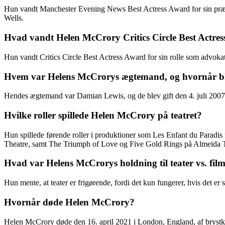
Hun vandt Manchester Evening News Best Actress Award for sin præsta
Wells.
Hvad vandt Helen McCrory Critics Circle Best Actres
Hun vandt Critics Circle Best Actress Award for sin rolle som advokat
Hvem var Helens McCrorys ægtemand, og hvornår ble
Hendes ægtemand var Damian Lewis, og de blev gift den 4. juli 2007
Hvilke roller spillede Helen McCrory på teatret?
Hun spillede førende roller i produktioner som Les Enfant du Para
Theatre, samt The Triumph of Love og Five Gold Rings på Almeida T
Hvad var Helens McCrorys holdning til teater vs. fil
Hun mente, at teater er frigørende, fordi det kun fungerer, hvis det 
Hvornår døde Helen McCrory?
Helen McCrory døde den 16. april 2021 i London, England, af brystk