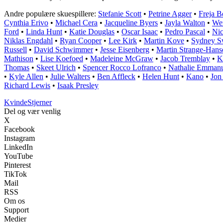
Andre populære skuespillere:
Stefanie Scott
•
Petrine Agger
•
Freja B
Cynthia Erivo
•
Michael Cera
•
Jacqueline Byers
•
Jayla Walton
•
Wen
Ford
•
Linda Hunt
•
Katie Douglas
•
Oscar Isaac
•
Pedro Pascal
•
Nic
Niklas Engdahl
•
Ryan Cooper
•
Lee Kirk
•
Martin Kove
•
Sydney S
Russell
•
David Schwimmer
•
Jesse Eisenberg
•
Martin Strange-Hans
Mathison
•
Lise Koefoed
•
Madeleine McGraw
•
Jacob Tremblay
•
K
Thomas
•
Skeet Ulrich
•
Spencer Rocco Lofranco
•
Nathalie Emman
•
Kyle Allen
•
Julie Walters
•
Ben Affleck
•
Helen Hunt
•
Kano
•
Jon
Richard Lewis
•
Isaak Presley
Kvinde
Stjerner
Del og vær venlig
X
Facebook
Instagram
LinkedIn
YouTube
Pinterest
TikTok
Mail
RSS
Om os
Support
Medier