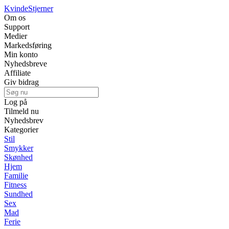
Kvinde
Stjerner
Om os
Support
Medier
Markedsføring
Min konto
Nyhedsbreve
Affiliate
Giv bidrag
Log på
Tilmeld nu
Nyhedsbrev
Kategorier
Stil
Smykker
Skønhed
Hjem
Familie
Fitness
Sundhed
Sex
Mad
Ferie