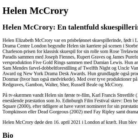
Helen McCrory
Helen McCrory: En talentfuld skuespiller
Helen Elizabeth McCrory var en prisbelønnet skuespillerinde, født i L
Drama Centre London begyndte Helen sin karriere på scenen i Storbri
Charleson-prisen for klassisk skuespil for sin rolle som Rose Trelaw
Paradis sammen med Joseph Fiennes, Rupert Graves og James Purefo
versproduktion Five Gold Rings sammen med Damian Lewis. Hun arbej
Sam Mendes farvel-dobbeltforestilling af Twelfth Night og Uncle Van
Award og New York Drama Desk Awards. Hun grundlagde også produ
Donmar (hvor hun også medvirkede). Med over tyve produktioner på sit
Redgraves, Gambon, Walter, Sher, Russell Beale og McCrory.
På tv-skærmen vandt Helen sin første tv-film, Karl Francis Streetli
enestående præstation som Jo. Edinburgh Film Festival skrev: Den bed
Square (2000), efter tidligere at have været nomineret for sin præst
Tompkinson eller Dead Gorgeous (2002) med Fay Ripley samt dramaer
Helen McCrory døde den 16. april 2021 i London af kræft. Hun blev 5
Bio