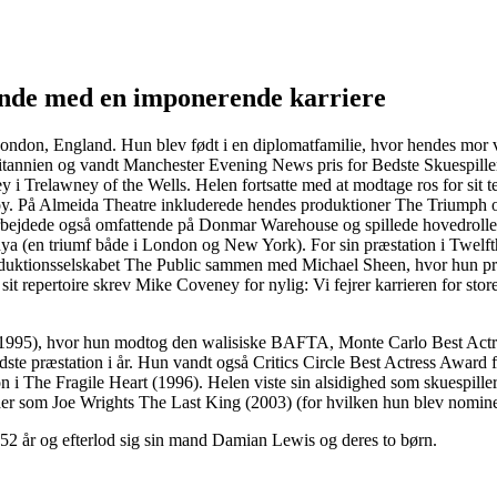
inde med en imponerende karriere
ondon, England. Hun blev født i en diplomatfamilie, hvor hendes mor va
tannien og vandt Manchester Evening News pris for Bedste Skuespiller
ney i Trelawney of the Wells. Helen fortsatte med at modtage ros for si
y. På Almeida Theatre inkluderede hendes produktioner The Triumph 
dede også omfattende på Donmar Warehouse og spillede hovedroller i 
ya (en triumf både i London og New York). For sin præstation i Twelft
ktionsselskabet The Public sammen med Michael Sheen, hvor hun pr
 repertoire skrev Mike Coveney for nylig: Vi fejrer karrieren for store
fe (1995), hvor hun modtog den walisiske BAFTA, Monte Carlo Best Act
ste præstation i år. Hun vandt også Critics Circle Best Actress Award 
ation i The Fragile Heart (1996). Helen viste sin alsidighed som skues
 som Joe Wrights The Last King (2003) (for hvilken hun blev nominer
2 år og efterlod sig sin mand Damian Lewis og deres to børn.