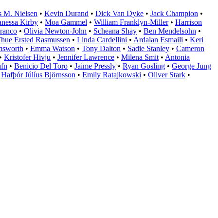
 M. Nielsen
•
Kevin Durand
•
Dick Van Dyke
•
Jack Champion
•
anessa Kirby
•
Moa Gammel
•
William Franklyn-Miller
•
Harrison
ranco
•
Olivia Newton-John
•
Scheana Shay
•
Ben Mendelsohn
•
hue Ersted Rasmussen
•
Linda Cardellini
•
Ardalan Esmaili
•
Keri
msworth
•
Emma Watson
•
Tony Dalton
•
Sadie Stanley
•
Cameron
•
Kristofer Hivju
•
Jennifer Lawrence
•
Milena Smit
•
Antonia
fn
•
Benicio Del Toro
•
Jaime Pressly
•
Ryan Gosling
•
George Jung
•
Hafþór Júlíus Björnsson
•
Emily Ratajkowski
•
Oliver Stark
•