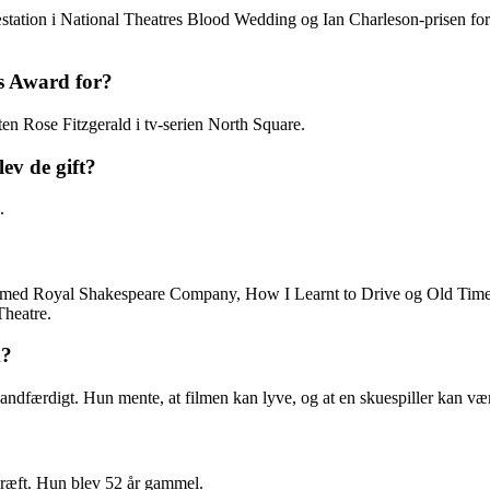
tion i National Theatres Blood Wedding og Ian Charleson-prisen for k
s Award for?
en Rose Fitzgerald i tv-serien North Square.
v de gift?
.
dis med Royal Shakespeare Company, How I Learnt to Drive og Old Ti
heatre.
m?
er sandfærdigt. Hun mente, at filmen kan lyve, og at en skuespiller ka
ræft. Hun blev 52 år gammel.