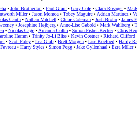
eha
•
John Brotherton
•
Paul Grant
•
Gary Cole
•
Clara Rosager
•
Mads
tworth Miller
•
Jason Momoa
•
Tobey Maguire
•
Adrian Martinez
•
V
olas Cantu
•
Nathan Mitchell
•
Chloe Coleman
•
Josh Brolin
•
James F
weeney
•
Josephine Højbjerg
•
Anne-Lise Gabold
•
Mark Wahlberg
•
T
en
•
Nicolas Cage
•
Amanda Collin
•
Simon Fisher-Becker
•
Chris He
aroline Hamm
•
Trinity Jo-Li Bliss
•
Kevin Costner
•
Richard Clifford
uel
•
Scott Foley
•
Lea Glob
•
Brett Morgen
•
Lise Koefoed
•
Hardy Ra
 Favreau
•
Harry Styles
•
Simon Pegg
•
Jake Gyllenhaal
•
Ezra Miller