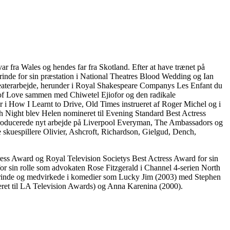
r fra Wales og hendes far fra Skotland. Efter at have trænet på
inde for sin præstation i National Theatres Blood Wedding og Ian
t teaterarbejde, herunder i Royal Shakespeare Companys Les Enfant du
of Love sammen med Chiwetel Ejiofor og den radikale
How I Learnt to Drive, Old Times instrueret af Roger Michel og i
h Night blev Helen nomineret til Evening Standard Best Actress
oducerede nyt arbejde på Liverpool Everyman, The Ambassadors og
 skuespillere Olivier, Ashcroft, Richardson, Gielgud, Dench,
ress Award og Royal Television Societys Best Actress Award for sin
for sin rolle som advokaten Rose Fitzgerald i Channel 4-serien North
pillerinde og medvirkede i komedier som Lucky Jim (2003) med Stephen
et til LA Television Awards) og Anna Karenina (2000).