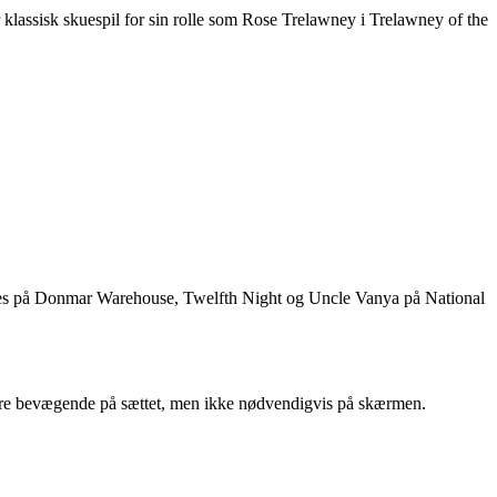
lassisk skuespil for sin rolle som Rose Trelawney i Trelawney of the
mes på Donmar Warehouse, Twelfth Night og Uncle Vanya på National
n være bevægende på sættet, men ikke nødvendigvis på skærmen.