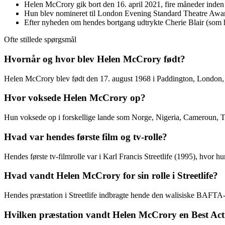
Helen McCrory gik bort den 16. april 2021, fire måneder inden 
Hun blev nomineret til London Evening Standard Theatre Award
Efter nyheden om hendes bortgang udtrykte Cherie Blair (som h
Ofte stillede spørgsmål
Hvornår og hvor blev Helen McCrory født?
Helen McCrory blev født den 17. august 1968 i Paddington, London,
Hvor voksede Helen McCrory op?
Hun voksede op i forskellige lande som Norge, Nigeria, Cameroun, T
Hvad var hendes første film og tv-rolle?
Hendes første tv-filmrolle var i Karl Francis Streetlife (1995), hvor 
Hvad vandt Helen McCrory for sin rolle i Streetlife?
Hendes præstation i Streetlife indbragte hende den walisiske BAFTA
Hvilken præstation vandt Helen McCrory en Best Actr