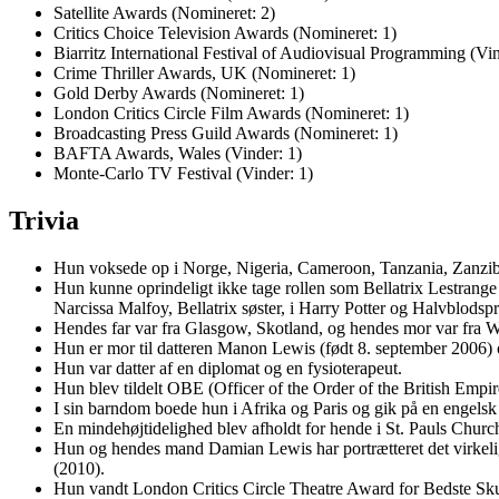
Satellite Awards (Nomineret: 2)
Critics Choice Television Awards (Nomineret: 1)
Biarritz International Festival of Audiovisual Programming (Vin
Crime Thriller Awards, UK (Nomineret: 1)
Gold Derby Awards (Nomineret: 1)
London Critics Circle Film Awards (Nomineret: 1)
Broadcasting Press Guild Awards (Nomineret: 1)
BAFTA Awards, Wales (Vinder: 1)
Monte-Carlo TV Festival (Vinder: 1)
Trivia
Hun voksede op i Norge, Nigeria, Cameroon, Tanzania, Zanziba
Hun kunne oprindeligt ikke tage rollen som Bellatrix Lestrange
Narcissa Malfoy, Bellatrix søster, i Harry Potter og Halvblodsp
Hendes far var fra Glasgow, Skotland, og hendes mor var fra W
Hun er mor til datteren Manon Lewis (født 8. september 2006
Hun var datter af en diplomat og en fysioterapeut.
Hun blev tildelt OBE (Officer of the Order of the British Empi
I sin barndom boede hun i Afrika og Paris og gik på en engelsk
En mindehøjtidelighed blev afholdt for hende i St. Pauls Chur
Hun og hendes mand Damian Lewis har portrætteret det virkelig
(2010).
Hun vandt London Critics Circle Theatre Award for Bedste Skuesp