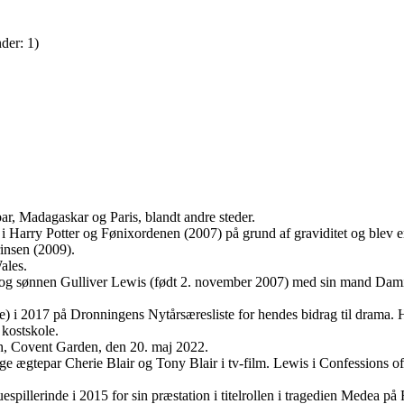
der: 1)
r, Madagaskar og Paris, blandt andre steder.
 i Harry Potter og Fønixordenen (2007) på grund af graviditet og blev 
rinsen (2009).
ales.
) og sønnen Gulliver Lewis (født 2. november 2007) med sin mand Dam
re) i 2017 på Dronningens Nytårsæresliste for hendes bidrag til drama.
 kostskole.
ch, Covent Garden, den 20. maj 2022.
e ægtepar Cherie Blair og Tony Blair i tv-film. Lewis i Confessions o
illerinde i 2015 for sin præstation i titelrollen i tragedien Medea på