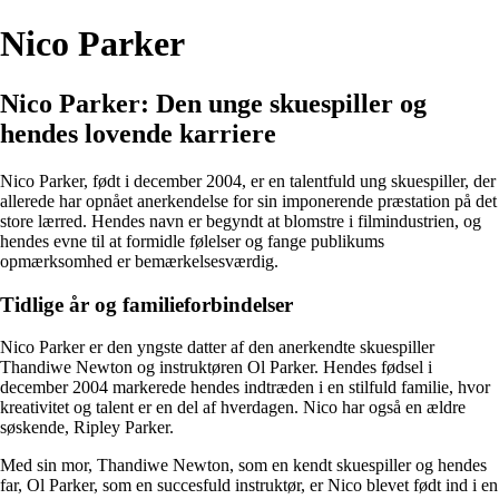
Nico Parker
Nico Parker: Den unge skuespiller og
hendes lovende karriere
Nico Parker, født i december 2004, er en talentfuld ung skuespiller, der
allerede har opnået anerkendelse for sin imponerende præstation på det
store lærred. Hendes navn er begyndt at blomstre i filmindustrien, og
hendes evne til at formidle følelser og fange publikums
opmærksomhed er bemærkelsesværdig.
Tidlige år og familieforbindelser
Nico Parker er den yngste datter af den anerkendte skuespiller
Thandiwe Newton og instruktøren Ol Parker. Hendes fødsel i
december 2004 markerede hendes indtræden i en stilfuld familie, hvor
kreativitet og talent er en del af hverdagen. Nico har også en ældre
søskende, Ripley Parker.
Med sin mor, Thandiwe Newton, som en kendt skuespiller og hendes
far, Ol Parker, som en succesfuld instruktør, er Nico blevet født ind i en