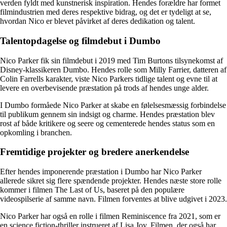
verden fyldt med kunstnerisk inspiration. Hendes forældre har formet
filmindustrien med deres respektive bidrag, og det er tydeligt at se,
hvordan Nico er blevet påvirket af deres dedikation og talent.
Talentopdagelse og filmdebut i Dumbo
Nico Parker fik sin filmdebut i 2019 med Tim Burtons tilsynekomst af
Disney-klassikeren Dumbo. Hendes rolle som Milly Farrier, datteren af
Colin Farrells karakter, viste Nico Parkers tidlige talent og evne til at
levere en overbevisende præstation på trods af hendes unge alder.
I Dumbo formåede Nico Parker at skabe en følelsesmæssig forbindelse
til publikum gennem sin indsigt og charme. Hendes præstation blev
rost af både kritikere og seere og cementerede hendes status som en
opkomling i branchen.
Fremtidige projekter og bredere anerkendelse
Efter hendes imponerende præstation i Dumbo har Nico Parker
allerede sikret sig flere spændende projekter. Hendes næste store rolle
kommer i filmen The Last of Us, baseret på den populære
videospilserie af samme navn. Filmen forventes at blive udgivet i 2023.
Nico Parker har også en rolle i filmen Reminiscence fra 2021, som er
en science fiction-thriller instrueret af Lisa Joy. Filmen, der også har