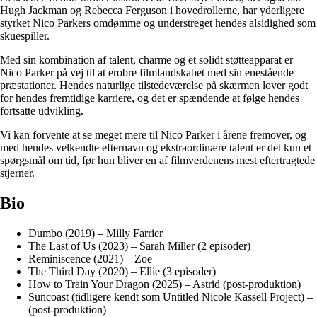
Hugh Jackman og Rebecca Ferguson i hovedrollerne, har yderligere
styrket Nico Parkers omdømme og understreget hendes alsidighed som
skuespiller.
Med sin kombination af talent, charme og et solidt støtteapparat er
Nico Parker på vej til at erobre filmlandskabet med sin enestående
præstationer. Hendes naturlige tilstedeværelse på skærmen lover godt
for hendes fremtidige karriere, og det er spændende at følge hendes
fortsatte udvikling.
Vi kan forvente at se meget mere til Nico Parker i årene fremover, og
med hendes velkendte efternavn og ekstraordinære talent er det kun et
spørgsmål om tid, før hun bliver en af filmverdenens mest eftertragtede
stjerner.
Bio
Dumbo (2019) – Milly Farrier
The Last of Us (2023) – Sarah Miller (2 episoder)
Reminiscence (2021) – Zoe
The Third Day (2020) – Ellie (3 episoder)
How to Train Your Dragon (2025) – Astrid (post-produktion)
Suncoast (tidligere kendt som Untitled Nicole Kassell Project) –
(post-produktion)