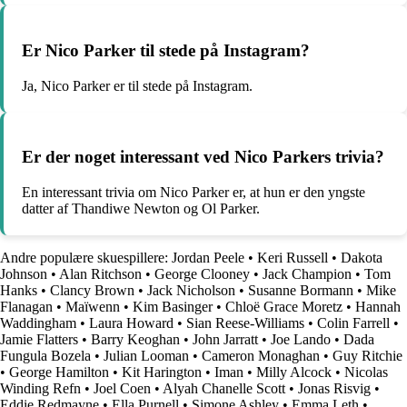
Er Nico Parker til stede på Instagram?
Ja, Nico Parker er til stede på Instagram.
Er der noget interessant ved Nico Parkers trivia?
En interessant trivia om Nico Parker er, at hun er den yngste
datter af Thandiwe Newton og Ol Parker.
Andre populære skuespillere:
Jordan Peele
•
Keri Russell
•
Dakota
Johnson
•
Alan Ritchson
•
George Clooney
•
Jack Champion
•
Tom
Hanks
•
Clancy Brown
•
Jack Nicholson
•
Susanne Bormann
•
Mike
Flanagan
•
Maïwenn
•
Kim Basinger
•
Chloë Grace Moretz
•
Hannah
Waddingham
•
Laura Howard
•
Sian Reese-Williams
•
Colin Farrell
•
Jamie Flatters
•
Barry Keoghan
•
John Jarratt
•
Joe Lando
•
Dada
Fungula Bozela
•
Julian Looman
•
Cameron Monaghan
•
Guy Ritchie
•
George Hamilton
•
Kit Harington
•
Iman
•
Milly Alcock
•
Nicolas
Winding Refn
•
Joel Coen
•
Alyah Chanelle Scott
•
Jonas Risvig
•
Eddie Redmayne
•
Ella Purnell
•
Simone Ashley
•
Emma Leth
•