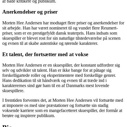
af både kritikere og publikum.
Anerkendelser og priser
Morten Hee Andersen har modtaget flere priser og anerkendelser for
sit arbejde. Han har været nomineret til og vundet flere Reumert-
priser, som er en prestigefyldt dansk teaterpris. Hans indsats som
skuespiller er blevet rost for sin naturlige tilstedeværelse på scenen
og evnen til at skabe autentiske og rørende karakterer.
Et talent, der fortsætter med at vokse
Morten Hee Andersen er en skuespiller, der konstant udfordrer sig
selv og udvikler sit talent. Han er ikke bange for at påtage sig
forskelligartede roller og eksperimentere med forskellige genrer.
Hans dedikation til sit håndværk og evnen til at træde ind i
karakterernes sind gør ham til en af Danmarks mest lovende
skuespillere.
I fremtiden forventes det, at Morten Hee Andersen vil fortsætte med
at imponere os med sine præstationer og fortsætte sin stadig
voksende karriere som en mangefacetteret skuespiller, der formår at
berøre og inspirere publikum.