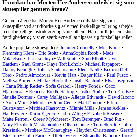
Hvordan har Morten Hee Andersen udviklet sig som
skuespiller gennem årene?
Gennem årene har Morten Hee Andersen udviklet sig som
skuespiller ved at udfordre sig selv med forskellige roller og arbejde
med forskellige instruktører og skuespillere. Han har finjusteret sine
færdigheder og vist en stærk evne til at tilpasse sig forskellige roller.
Andre populære skuespillere:
Jennifer Connelly
•
Mila Kunis
•
Flemming Klem
•
Eric Stoltz
•
AnnaSophia Robb
•
Mads
Mikkelsen
•
Tao Tsuchiya
•
Will Smith
•
Sam Elliott
•
Javier
Bardem
•
Paul Grant
•
Kaya Toft Loholt
•
Michael Rapaport
•
Danny Keough
•
Tobias Santelmann
•
Elena Neill
•
Benicio Del
Toro
•
Pedro Almodóvar
•
Kevin Hart
•
Dagur Kári
•
Paul Fusco
•
Melissa Barrera
•
Mikkel Herforth
•
Justin Baldoni
•
Elva Josephson
•
Carla Philip Røder
•
Sofie Gråbøl
•
Henry Fonda
•
Coco
Hjardemaal
•
Rebecca Emilie Sattrup
•
Justice Smith
•
Tom Cruise
•
Natalie Dormer
•
Carey Mulligan
•
Allegra Edwards
•
David Iacono
•
Anna-Maria Sieklucka
•
John Cena
•
Matt Damon
•
Frida
Gustavsson
•
Mathieu Kassovitz
•
Minnie Mills
•
Jensen Ackles
•
Hal Fowler
•
Taron Egerton
•
John Wittig
•
Elizabeth Reaser
•
Maite Perroni
•
Corey Mylchreest
•
Tom Berenger
•
Brad Pitt
•
Mary Elizabeth Mastrantonio
•
Olivia Cooke
•
Tom Skerritt
•
John
Krasinski
•
Matthew McConaughey
•
Hayden Christensen
•
Gerard
Bidstrup
•
Colin Farrell
•
Til Schweiger
•
Shraddha Kapoor
•
Luke