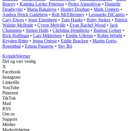
Bracey
•
Katinka Lærke Petersen
•
Pedro Almodóvar
•
Danielle
Deadwyler
•
Maria Bakalova
•
Hunter Doohan
•
Mark Umbers
•
Andrea Heick Gadeberg
•
Rob McElhenney
•
Leonardo DiCaprio
•
Cary Elwes
•
Jesse Eisenberg
•
Tom Hanks
•
Ruby Stokes
•
Patrick
Walshe McBride
•
Cyron Melville
•
Evan Rachel Wood
•
Jack
Champion
•
Simon Halls
•
Christina Hendricks
•
Bartosz Gelner
•
Rick Hoffman
•
Lars Mikkelsen
•
Emilie Ullerup
•
Robin Wright
•
Krysten Ritter
•
Jenna Ortega
•
Eddie Bracken
•
Martin Greis-
Rosenthal
•
Emma Pasarow
•
Sky Bri
Kvinde
Stjerner
Del og vær venlig
X
Facebook
Instagram
LinkedIn
YouTube
Pinterest
TikTok
Mail
RSS
Om os
Support
Medier
Markedsføring