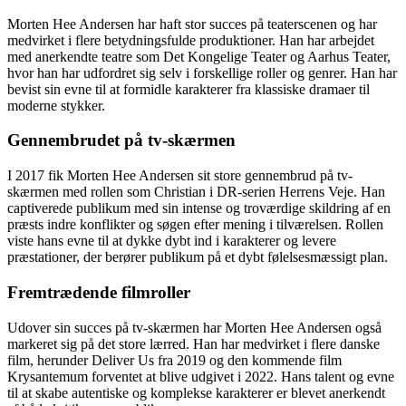
Morten Hee Andersen har haft stor succes på teaterscenen og har
medvirket i flere betydningsfulde produktioner. Han har arbejdet
med anerkendte teatre som Det Kongelige Teater og Aarhus Teater,
hvor han har udfordret sig selv i forskellige roller og genrer. Han har
bevist sin evne til at formidle karakterer fra klassiske dramaer til
moderne stykker.
Gennembrudet på tv-skærmen
I 2017 fik Morten Hee Andersen sit store gennembrud på tv-
skærmen med rollen som Christian i DR-serien Herrens Veje. Han
captiverede publikum med sin intense og troværdige skildring af en
præsts indre konflikter og søgen efter mening i tilværelsen. Rollen
viste hans evne til at dykke dybt ind i karakterer og levere
præstationer, der berører publikum på et dybt følelsesmæssigt plan.
Fremtrædende filmroller
Udover sin succes på tv-skærmen har Morten Hee Andersen også
markeret sig på det store lærred. Han har medvirket i flere danske
film, herunder Deliver Us fra 2019 og den kommende film
Krysantemum forventet at blive udgivet i 2022. Hans talent og evne
til at skabe autentiske og komplekse karakterer er blevet anerkendt