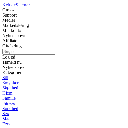
Kvinde
Stjerner
Om os
Support
Medier
Markedsføring
Min konto
Nyhedsbreve
Affiliate
Giv bidrag
Log på
Tilmeld nu
Nyhedsbrev
Kategorier
Stil
Smykker
Skønhed
Hjem
Familie
Fitness
Sundhed
Sex
Mad
Ferie