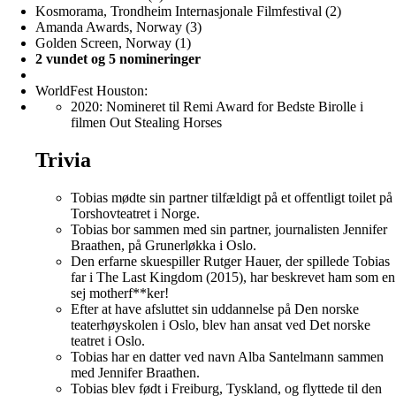
Kosmorama, Trondheim Internasjonale Filmfestival (2)
Amanda Awards, Norway (3)
Golden Screen, Norway (1)
2 vundet og 5 nomineringer
WorldFest Houston:
2020: Nomineret til Remi Award for Bedste Birolle i
filmen Out Stealing Horses
Trivia
Tobias mødte sin partner tilfældigt på et offentligt toilet på
Torshovteatret i Norge.
Tobias bor sammen med sin partner, journalisten Jennifer
Braathen, på Grunerløkka i Oslo.
Den erfarne skuespiller Rutger Hauer, der spillede Tobias
far i The Last Kingdom (2015), har beskrevet ham som en
sej motherf**ker!
Efter at have afsluttet sin uddannelse på Den norske
teaterhøyskolen i Oslo, blev han ansat ved Det norske
teatret i Oslo.
Tobias har en datter ved navn Alba Santelmann sammen
med Jennifer Braathen.
Tobias blev født i Freiburg, Tyskland, og flyttede til den