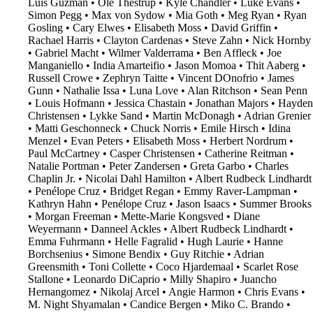
Luis Guzmán
•
Ole Thestrup
•
Kyle Chandler
•
Luke Evans
•
Simon Pegg
•
Max von Sydow
•
Mia Goth
•
Meg Ryan
•
Ryan
Gosling
•
Cary Elwes
•
Elisabeth Moss
•
David Griffin
•
Rachael Harris
•
Clayton Cardenas
•
Steve Zahn
•
Nick Hornby
•
Gabriel Macht
•
Wilmer Valderrama
•
Ben Affleck
•
Joe
Manganiello
•
India Amarteifio
•
Jason Momoa
•
Thit Aaberg
•
Russell Crowe
•
Zephryn Taitte
•
Vincent DOnofrio
•
James
Gunn
•
Nathalie Issa
•
Luna Love
•
Alan Ritchson
•
Sean Penn
•
Louis Hofmann
•
Jessica Chastain
•
Jonathan Majors
•
Hayden
Christensen
•
Lykke Sand
•
Martin McDonagh
•
Adrian Grenier
•
Matti Geschonneck
•
Chuck Norris
•
Emile Hirsch
•
Idina
Menzel
•
Evan Peters
•
Elisabeth Moss
•
Herbert Nordrum
•
Paul McCartney
•
Casper Christensen
•
Catherine Reitman
•
Natalie Portman
•
Peter Zandersen
•
Greta Garbo
•
Charles
Chaplin Jr.
•
Nicolai Dahl Hamilton
•
Albert Rudbeck Lindhardt
•
Penélope Cruz
•
Bridget Regan
•
Emmy Raver-Lampman
•
Kathryn Hahn
•
Penélope Cruz
•
Jason Isaacs
•
Summer Brooks
•
Morgan Freeman
•
Mette-Marie Kongsved
•
Diane
Weyermann
•
Danneel Ackles
•
Albert Rudbeck Lindhardt
•
Emma Fuhrmann
•
Helle Fagralid
•
Hugh Laurie
•
Hanne
Borchsenius
•
Simone Bendix
•
Guy Ritchie
•
Adrian
Greensmith
•
Toni Collette
•
Coco Hjardemaal
•
Scarlet Rose
Stallone
•
Leonardo DiCaprio
•
Milly Shapiro
•
Juancho
Hernangomez
•
Nikolaj Arcel
•
Angie Harmon
•
Chris Evans
•
M. Night Shyamalan
•
Candice Bergen
•
Miko C. Brando
•