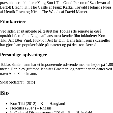
præstationer inkluderer Yang Sun i The Good Person of Szechwan af
Bertolt Brecht, K i The Castle af Franz Kafka, Torvald Helmer i Nora
af Henrik Ibsen og Nick i The Woods af David Mamet.
Filmkarriere
Ved siden af sit arbejde på teatret har Tobias i de seneste år også
optrådt i flere film. Nogle af hans mest kendte film inkluderer Kon
Tiki, Jag Etter Vind, Flukt og Jeg Er Din. Hans talent som skuespiller
har gjort ham populær både på teateret og på det store lærred.
Personlige oplysninger
Tobias Santelmann har et imponerende udseende med en højde på 1,88
meter. Han blev gift med Jennifer Braathen, og parret har en datter ved
navn Alba Santelmann.
Sidst opdateret: [dato]
Bio
Kon-Tiki (2012) – Knut Haugland
Hercules (2014) – Rhesus
In Order of Disappearance (2014) – Finn Heimdahl