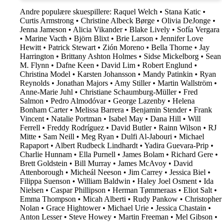
Andre populære skuespillere:
Raquel Welch
•
Stana Katic
•
Curtis Armstrong
•
Christine Albeck Børge
•
Olivia DeJonge
•
Jenna Jameson
•
Alicia Vikander
•
Blake Lively
•
Sofía Vergara
•
Marine Vacth
•
Björn Blixt
•
Brie Larson
•
Jennifer Love
Hewitt
•
Patrick Stewart
•
Zión Moreno
•
Bella Thorne
•
Jay
Harrington
•
Brittany Ashton Holmes
•
Sidse Mickelborg
•
Sean
M. Flynn
•
Dafne Keen
•
David Lim
•
Robert Englund
•
Christina Model
•
Karsten Johansson
•
Mandy Patinkin
•
Ryan
Reynolds
•
Jonathan Majors
•
Amy Stiller
•
Martin Wallström
•
Anne-Marie Juhl
•
Christiane Schaumburg-Müller
•
Fred
Salmon
•
Pedro Almodóvar
•
George Lazenby
•
Helena
Bonham Carter
•
Melissa Barrera
•
Benjamin Stender
•
Frank
Vincent
•
Natalie Portman
•
Isabel May
•
Dana Hill
•
Will
Ferrell
•
Freddy Rodríguez
•
David Butler
•
Rainn Wilson
•
RJ
Mitte
•
Sam Neill
•
Meg Ryan
•
Dulfi Al-Jabouri
•
Michael
Rapaport
•
Albert Rudbeck Lindhardt
•
Yadira Guevara-Prip
•
Charlie Hunnam
•
Ella Purnell
•
James Bolam
•
Richard Gere
•
Brett Goldstein
•
Bill Murray
•
James McAvoy
•
David
Attenborough
•
Micheál Neeson
•
Jim Carrey
•
Jessica Biel
•
Filippa Suenson
•
William Baldwin
•
Haley Joel Osment
•
Ida
Nielsen
•
Caspar Phillipson
•
Herman Tømmeraas
•
Eliot Salt
•
Emma Thompson
•
Micah Alberti
•
Rudy Pankow
•
Christopher
Nolan
•
Grace Hightower
•
Michael Urie
•
Jessica Chastain
•
Anton Lesser
•
Steve Howey
•
Martin Freeman
•
Mel Gibson
•