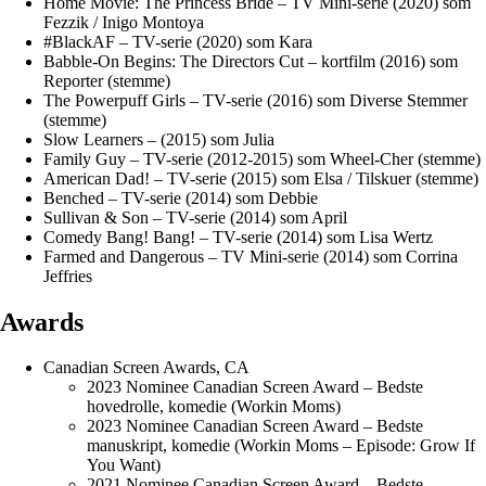
Home Movie: The Princess Bride – TV Mini-serie (2020) som
Fezzik / Inigo Montoya
#BlackAF – TV-serie (2020) som Kara
Babble-On Begins: The Directors Cut – kortfilm (2016) som
Reporter (stemme)
The Powerpuff Girls – TV-serie (2016) som Diverse Stemmer
(stemme)
Slow Learners – (2015) som Julia
Family Guy – TV-serie (2012-2015) som Wheel-Cher (stemme)
American Dad! – TV-serie (2015) som Elsa / Tilskuer (stemme)
Benched – TV-serie (2014) som Debbie
Sullivan & Son – TV-serie (2014) som April
Comedy Bang! Bang! – TV-serie (2014) som Lisa Wertz
Farmed and Dangerous – TV Mini-serie (2014) som Corrina
Jeffries
Awards
Canadian Screen Awards, CA
2023 Nominee Canadian Screen Award – Bedste
hovedrolle, komedie (Workin Moms)
2023 Nominee Canadian Screen Award – Bedste
manuskript, komedie (Workin Moms – Episode: Grow If
You Want)
2021 Nominee Canadian Screen Award – Bedste