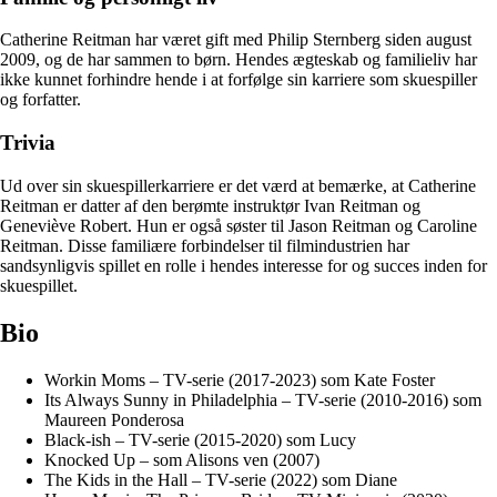
Catherine Reitman har været gift med Philip Sternberg siden august
2009, og de har sammen to børn. Hendes ægteskab og familieliv har
ikke kunnet forhindre hende i at forfølge sin karriere som skuespiller
og forfatter.
Trivia
Ud over sin skuespillerkarriere er det værd at bemærke, at Catherine
Reitman er datter af den berømte instruktør Ivan Reitman og
Geneviève Robert. Hun er også søster til Jason Reitman og Caroline
Reitman. Disse familiære forbindelser til filmindustrien har
sandsynligvis spillet en rolle i hendes interesse for og succes inden for
skuespillet.
Bio
Workin Moms – TV-serie (2017-2023) som Kate Foster
Its Always Sunny in Philadelphia – TV-serie (2010-2016) som
Maureen Ponderosa
Black-ish – TV-serie (2015-2020) som Lucy
Knocked Up – som Alisons ven (2007)
The Kids in the Hall – TV-serie (2022) som Diane