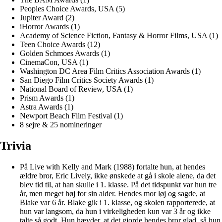
Peoples Choice Awards, USA (5)
Jupiter Award (2)
iHorror Awards (1)
Academy of Science Fiction, Fantasy & Horror Films, USA (1)
Teen Choice Awards (12)
Golden Schmoes Awards (1)
CinemaCon, USA (1)
Washington DC Area Film Critics Association Awards (1)
San Diego Film Critics Society Awards (1)
National Board of Review, USA (1)
Prism Awards (1)
Astra Awards (1)
Newport Beach Film Festival (1)
8 sejre & 25 nomineringer
Trivia
På Live with Kelly and Mark (1988) fortalte hun, at hendes
ældre bror, Eric Lively, ikke ønskede at gå i skole alene, da det
blev tid til, at han skulle i 1. klasse. På det tidspunkt var hun tre
år, men meget høj for sin alder. Hendes mor løj og sagde, at
Blake var 6 år. Blake gik i 1. klasse, og skolen rapporterede, at
hun var langsom, da hun i virkeligheden kun var 3 år og ikke
talte så godt. Hun hævder, at det gjorde hendes bror glad, så hun