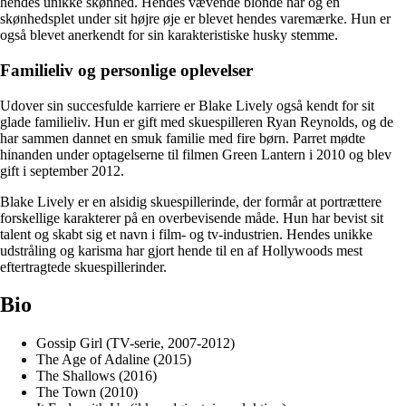
hendes unikke skønhed. Hendes vævende blonde hår og en
skønhedsplet under sit højre øje er blevet hendes varemærke. Hun er
også blevet anerkendt for sin karakteristiske husky stemme.
Familieliv og personlige oplevelser
Udover sin succesfulde karriere er Blake Lively også kendt for sit
glade familieliv. Hun er gift med skuespilleren Ryan Reynolds, og de
har sammen dannet en smuk familie med fire børn. Parret mødte
hinanden under optagelserne til filmen Green Lantern i 2010 og blev
gift i september 2012.
Blake Lively er en alsidig skuespillerinde, der formår at portrættere
forskellige karakterer på en overbevisende måde. Hun har bevist sit
talent og skabt sig et navn i film- og tv-industrien. Hendes unikke
udstråling og karisma har gjort hende til en af Hollywoods mest
eftertragtede skuespillerinder.
Bio
Gossip Girl (TV-serie, 2007-2012)
The Age of Adaline (2015)
The Shallows (2016)
The Town (2010)