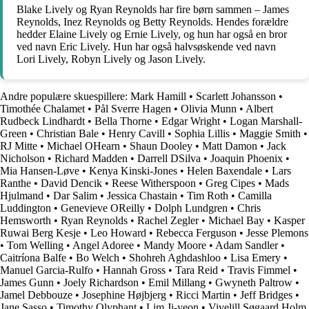
Blake Lively og Ryan Reynolds har fire børn sammen – James
Reynolds, Inez Reynolds og Betty Reynolds. Hendes forældre
hedder Elaine Lively og Ernie Lively, og hun har også en bror
ved navn Eric Lively. Hun har også halvsøskende ved navn
Lori Lively, Robyn Lively og Jason Lively.
Andre populære skuespillere:
Mark Hamill
•
Scarlett Johansson
•
Timothée Chalamet
•
Pål Sverre Hagen
•
Olivia Munn
•
Albert
Rudbeck Lindhardt
•
Bella Thorne
•
Edgar Wright
•
Logan Marshall-
Green
•
Christian Bale
•
Henry Cavill
•
Sophia Lillis
•
Maggie Smith
•
RJ Mitte
•
Michael OHearn
•
Shaun Dooley
•
Matt Damon
•
Jack
Nicholson
•
Richard Madden
•
Darrell DSilva
•
Joaquin Phoenix
•
Mia Hansen-Løve
•
Kenya Kinski-Jones
•
Helen Baxendale
•
Lars
Ranthe
•
David Dencik
•
Reese Witherspoon
•
Greg Cipes
•
Mads
Hjulmand
•
Dar Salim
•
Jessica Chastain
•
Tim Roth
•
Camilla
Luddington
•
Genevieve OReilly
•
Dolph Lundgren
•
Chris
Hemsworth
•
Ryan Reynolds
•
Rachel Zegler
•
Michael Bay
•
Kasper
Ruwai Berg Kesje
•
Leo Howard
•
Rebecca Ferguson
•
Jesse Plemons
•
Tom Welling
•
Angel Adoree
•
Mandy Moore
•
Adam Sandler
•
Caitríona Balfe
•
Bo Welch
•
Shohreh Aghdashloo
•
Lisa Emery
•
Manuel Garcia-Rulfo
•
Hannah Gross
•
Tara Reid
•
Travis Fimmel
•
James Gunn
•
Joely Richardson
•
Emil Millang
•
Gwyneth Paltrow
•
Jamel Debbouze
•
Josephine Højbjerg
•
Ricci Martin
•
Jeff Bridges
•
Jane Sasso
•
Timothy Olyphant
•
Lim Ji-yeon
•
Vivelill Søgaard Holm