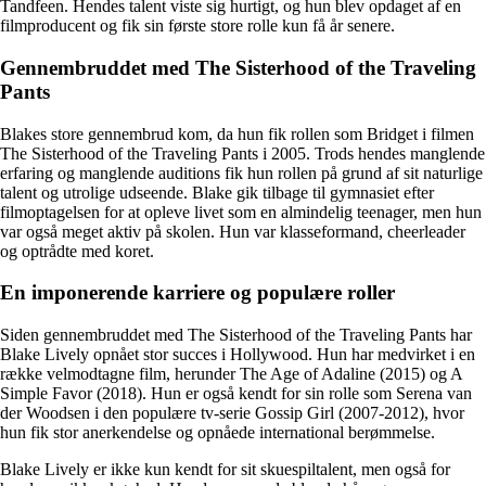
Tandfeen. Hendes talent viste sig hurtigt, og hun blev opdaget af en
filmproducent og fik sin første store rolle kun få år senere.
Gennembruddet med The Sisterhood of the Traveling
Pants
Blakes store gennembrud kom, da hun fik rollen som Bridget i filmen
The Sisterhood of the Traveling Pants i 2005. Trods hendes manglende
erfaring og manglende auditions fik hun rollen på grund af sit naturlige
talent og utrolige udseende. Blake gik tilbage til gymnasiet efter
filmoptagelsen for at opleve livet som en almindelig teenager, men hun
var også meget aktiv på skolen. Hun var klasseformand, cheerleader
og optrådte med koret.
En imponerende karriere og populære roller
Siden gennembruddet med The Sisterhood of the Traveling Pants har
Blake Lively opnået stor succes i Hollywood. Hun har medvirket i en
række velmodtagne film, herunder The Age of Adaline (2015) og A
Simple Favor (2018). Hun er også kendt for sin rolle som Serena van
der Woodsen i den populære tv-serie Gossip Girl (2007-2012), hvor
hun fik stor anerkendelse og opnåede international berømmelse.
Blake Lively er ikke kun kendt for sit skuespiltalent, men også for