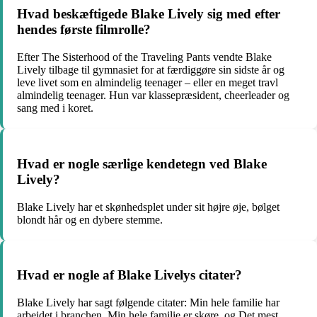
Hvad beskæftigede Blake Lively sig med efter
hendes første filmrolle?
Efter The Sisterhood of the Traveling Pants vendte Blake
Lively tilbage til gymnasiet for at færdiggøre sin sidste år og
leve livet som en almindelig teenager – eller en meget travl
almindelig teenager. Hun var klassepræsident, cheerleader og
sang med i koret.
Hvad er nogle særlige kendetegn ved Blake
Lively?
Blake Lively har et skønhedsplet under sit højre øje, bølget
blondt hår og en dybere stemme.
Hvad er nogle af Blake Livelys citater?
Blake Lively har sagt følgende citater: Min hele familie har
arbejdet i branchen. Min hele familie er skøre. og Det mest