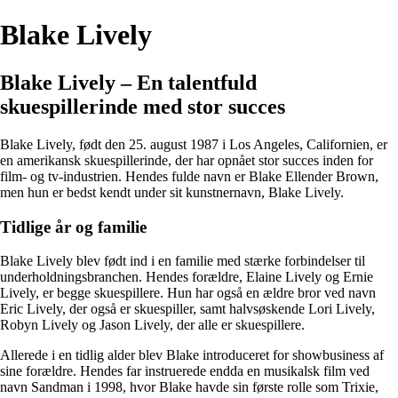
Blake Lively
Blake Lively – En talentfuld
skuespillerinde med stor succes
Blake Lively, født den 25. august 1987 i Los Angeles, Californien, er
en amerikansk skuespillerinde, der har opnået stor succes inden for
film- og tv-industrien. Hendes fulde navn er Blake Ellender Brown,
men hun er bedst kendt under sit kunstnernavn, Blake Lively.
Tidlige år og familie
Blake Lively blev født ind i en familie med stærke forbindelser til
underholdningsbranchen. Hendes forældre, Elaine Lively og Ernie
Lively, er begge skuespillere. Hun har også en ældre bror ved navn
Eric Lively, der også er skuespiller, samt halvsøskende Lori Lively,
Robyn Lively og Jason Lively, der alle er skuespillere.
Allerede i en tidlig alder blev Blake introduceret for showbusiness af
sine forældre. Hendes far instruerede endda en musikalsk film ved
navn Sandman i 1998, hvor Blake havde sin første rolle som Trixie,