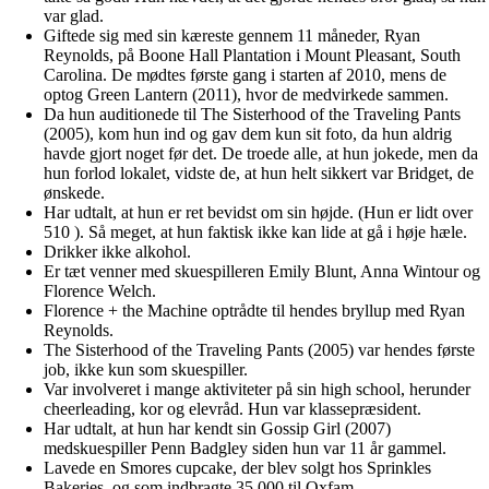
var glad.
Giftede sig med sin kæreste gennem 11 måneder, Ryan
Reynolds, på Boone Hall Plantation i Mount Pleasant, South
Carolina. De mødtes første gang i starten af 2010, mens de
optog Green Lantern (2011), hvor de medvirkede sammen.
Da hun auditionede til The Sisterhood of the Traveling Pants
(2005), kom hun ind og gav dem kun sit foto, da hun aldrig
havde gjort noget før det. De troede alle, at hun jokede, men da
hun forlod lokalet, vidste de, at hun helt sikkert var Bridget, de
ønskede.
Har udtalt, at hun er ret bevidst om sin højde. (Hun er lidt over
510 ). Så meget, at hun faktisk ikke kan lide at gå i høje hæle.
Drikker ikke alkohol.
Er tæt venner med skuespilleren Emily Blunt, Anna Wintour og
Florence Welch.
Florence + the Machine optrådte til hendes bryllup med Ryan
Reynolds.
The Sisterhood of the Traveling Pants (2005) var hendes første
job, ikke kun som skuespiller.
Var involveret i mange aktiviteter på sin high school, herunder
cheerleading, kor og elevråd. Hun var klassepræsident.
Har udtalt, at hun har kendt sin Gossip Girl (2007)
medskuespiller Penn Badgley siden hun var 11 år gammel.
Lavede en Smores cupcake, der blev solgt hos Sprinkles
Bakeries, og som indbragte 35.000 til Oxfam.