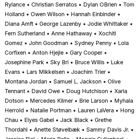
Rylance
•
Christian Serratos
•
Dylan OBrien
•
Tom
Holland
•
Owen Wilson
•
Hannah Einbinder
•
Diana Amft
•
George Lazenby
•
Jodie Whittaker
•
Fern Sutherland
•
Anne Hathaway
•
Xochitl
Gomez
•
John Goodman
•
Sydney Penny
•
Lola
Corfixen
•
Anton Hjejle
•
Gary Cooper
•
Josephine Park
•
Sky Bri
•
Bruce Willis
•
Luke
Evans
•
Lars Mikkelsen
•
Joachim Trier
•
Montana Jordan
•
Samuel L. Jackson
•
Olive
Tennant
•
David Owe
•
Doug Hutchison
•
Xaria
Dotson
•
Mercedes Kilmer
•
Brie Larson
•
Myhala
Herrold
•
Natalie Portman
•
Lauren LaVera
•
Hong
Chau
•
Elyes Gabel
•
Jack Black
•
Grethe
Thordahl
•
Anette Støvelbæk
•
Sammy Davis Jr.
•