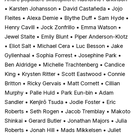
•
Karsten Johansson
•
David Castañeda
•
Jojo
Fleites
•
Alexa Demie
•
Blythe Duff
•
Sam Hyde
•
Henry Cavill
•
Jock Zonfrillo
•
Emma Watson
•
Jewel Staite
•
Emily Blunt
•
Piper Anderson-Klotz
•
Eliot Salt
•
Michael Cera
•
Luc Besson
•
Jake
Gyllenhaal
•
Sophia Forrest
•
Josephine Park
•
Ben Aldridge
•
Michelle Trachtenberg
•
Candice
King
•
Krysten Ritter
•
Scott Eastwood
•
Connie
Britton
•
Ricky Gervais
•
Matt Cornett
•
Cillian
Murphy
•
Palle Huld
•
Park Eun-bin
•
Adam
Sandler
•
Kenjirô Tsuda
•
Jodie Foster
•
Eric
Roberts
•
Seth Rogen
•
Jacob Tremblay
•
Makoto
Shinkai
•
Gerard Butler
•
Jonathan Majors
•
Julia
Roberts
•
Jonah Hill
•
Mads Mikkelsen
•
Juliet