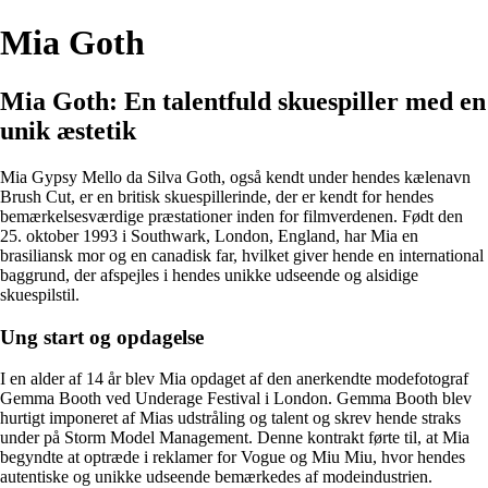
Mia Goth
Mia Goth: En talentfuld skuespiller med en
unik æstetik
Mia Gypsy Mello da Silva Goth, også kendt under hendes kælenavn
Brush Cut, er en britisk skuespillerinde, der er kendt for hendes
bemærkelsesværdige præstationer inden for filmverdenen. Født den
25. oktober 1993 i Southwark, London, England, har Mia en
brasiliansk mor og en canadisk far, hvilket giver hende en international
baggrund, der afspejles i hendes unikke udseende og alsidige
skuespilstil.
Ung start og opdagelse
I en alder af 14 år blev Mia opdaget af den anerkendte modefotograf
Gemma Booth ved Underage Festival i London. Gemma Booth blev
hurtigt imponeret af Mias udstråling og talent og skrev hende straks
under på Storm Model Management. Denne kontrakt førte til, at Mia
begyndte at optræde i reklamer for Vogue og Miu Miu, hvor hendes
autentiske og unikke udseende bemærkedes af modeindustrien.