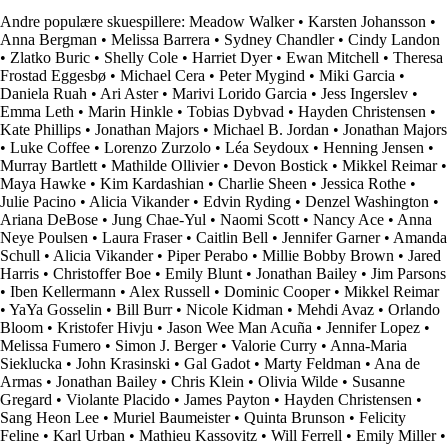
Andre populære skuespillere:
Meadow Walker
•
Karsten Johansson
•
Anna Bergman
•
Melissa Barrera
•
Sydney Chandler
•
Cindy Landon
•
Zlatko Buric
•
Shelly Cole
•
Harriet Dyer
•
Ewan Mitchell
•
Theresa
Frostad Eggesbø
•
Michael Cera
•
Peter Mygind
•
Miki Garcia
•
Daniela Ruah
•
Ari Aster
•
Marivi Lorido Garcia
•
Jess Ingerslev
•
Emma Leth
•
Marin Hinkle
•
Tobias Dybvad
•
Hayden Christensen
•
Kate Phillips
•
Jonathan Majors
•
Michael B. Jordan
•
Jonathan Majors
•
Luke Coffee
•
Lorenzo Zurzolo
•
Léa Seydoux
•
Henning Jensen
•
Murray Bartlett
•
Mathilde Ollivier
•
Devon Bostick
•
Mikkel Reimar
•
Maya Hawke
•
Kim Kardashian
•
Charlie Sheen
•
Jessica Rothe
•
Julie Pacino
•
Alicia Vikander
•
Edvin Ryding
•
Denzel Washington
•
Ariana DeBose
•
Jung Chae-Yul
•
Naomi Scott
•
Nancy Ace
•
Anna
Neye Poulsen
•
Laura Fraser
•
Caitlin Bell
•
Jennifer Garner
•
Amanda
Schull
•
Alicia Vikander
•
Piper Perabo
•
Millie Bobby Brown
•
Jared
Harris
•
Christoffer Boe
•
Emily Blunt
•
Jonathan Bailey
•
Jim Parsons
•
Iben Kellermann
•
Alex Russell
•
Dominic Cooper
•
Mikkel Reimar
•
YaYa Gosselin
•
Bill Burr
•
Nicole Kidman
•
Mehdi Avaz
•
Orlando
Bloom
•
Kristofer Hivju
•
Jason Wee Man Acuña
•
Jennifer Lopez
•
Melissa Fumero
•
Simon J. Berger
•
Valorie Curry
•
Anna-Maria
Sieklucka
•
John Krasinski
•
Gal Gadot
•
Marty Feldman
•
Ana de
Armas
•
Jonathan Bailey
•
Chris Klein
•
Olivia Wilde
•
Susanne
Gregard
•
Violante Placido
•
James Payton
•
Hayden Christensen
•
Sang Heon Lee
•
Muriel Baumeister
•
Quinta Brunson
•
Felicity
Feline
•
Karl Urban
•
Mathieu Kassovitz
•
Will Ferrell
•
Emily Miller
•