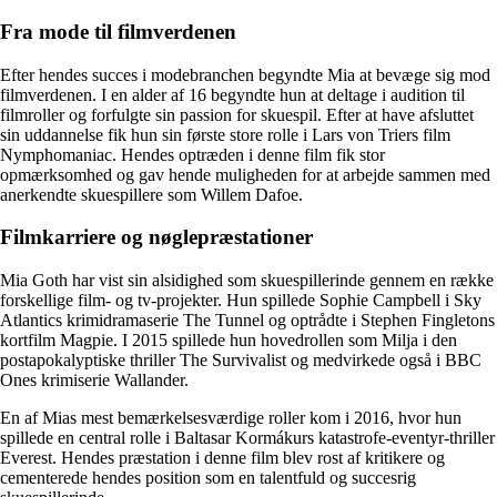
Fra mode til filmverdenen
Efter hendes succes i modebranchen begyndte Mia at bevæge sig mod
filmverdenen. I en alder af 16 begyndte hun at deltage i audition til
filmroller og forfulgte sin passion for skuespil. Efter at have afsluttet
sin uddannelse fik hun sin første store rolle i Lars von Triers film
Nymphomaniac. Hendes optræden i denne film fik stor
opmærksomhed og gav hende muligheden for at arbejde sammen med
anerkendte skuespillere som Willem Dafoe.
Filmkarriere og nøglepræstationer
Mia Goth har vist sin alsidighed som skuespillerinde gennem en række
forskellige film- og tv-projekter. Hun spillede Sophie Campbell i Sky
Atlantics krimidramaserie The Tunnel og optrådte i Stephen Fingletons
kortfilm Magpie. I 2015 spillede hun hovedrollen som Milja i den
postapokalyptiske thriller The Survivalist og medvirkede også i BBC
Ones krimiserie Wallander.
En af Mias mest bemærkelsesværdige roller kom i 2016, hvor hun
spillede en central rolle i Baltasar Kormákurs katastrofe-eventyr-thriller
Everest. Hendes præstation i denne film blev rost af kritikere og
cementerede hendes position som en talentfuld og succesrig