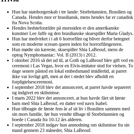
Hun har statsborgerskab i tre lande: Storbritannien, Brasilien og
Canada. Hendes mor er brasiliansk, mens hendes far er canadisk
fra Nova Scotia.
Hendes bedsteforældre på morssiden er den amerikanske
kunstner Lee Jaffe og den brasilianske skuespiller Maria Gladys.
Hun har medvirket i i alt 6 horrorfilm og bliver derfor betegnet
som en moderne scream queen inden for horrorfilmgenren.
Hun mødte sin kæreste, skuespiller Shia LaBeouf, mens de
optog Nymphomaniac: Vol. II (2013) i 2012.
I oktober 2016 så det ud til, at Goth og LaBeouf blev gift ved en
ceremoni i Las Vegas, hvor en Elvis-imitator stod for vielsen. To
dage senere påstod en lokal embedsmand imidlertid, at parret
ikke var lovligt gift, men at der i stedet blev afholdt en
forpligtelsesceremoni.
I september 2018 blev det annonceret, at parret havde separeret
og indgivet en skilsmisse.
I marts 2022 blev det annonceret, at hun havde fået sit første
barn med Shia LaBeouf, en datter ved navn Isabel.
Hun tilbragte de første fem år af sit liv i Brasilien sammen med
sin mors familie, før hun vendte tilbage til Storbritannien og
boede i Canada fra 10-12 års alderen.
I september 2018 indgav hun anmodning om skilsmisse fra sin
mand gennem 23 måneder, Shia LaBeouf.