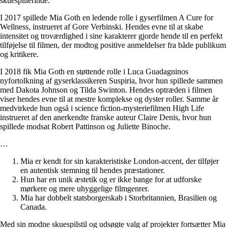
skuespillerinde.
I 2017 spillede Mia Goth en ledende rolle i gyserfilmen A Cure for
Wellness, instrueret af Gore Verbinski. Hendes evne til at skabe
intensitet og troværdighed i sine karakterer gjorde hende til en perfekt
tilføjelse til filmen, der modtog positive anmeldelser fra både publikum
og kritikere.
I 2018 fik Mia Goth en støttende rolle i Luca Guadagninos
nyfortolkning af gyserklassikeren Suspiria, hvor hun spillede sammen
med Dakota Johnson og Tilda Swinton. Hendes optræden i filmen
viser hendes evne til at mestre komplekse og dyster roller. Samme år
medvirkede hun også i science fiction-mysteriefilmen High Life
instrueret af den anerkendte franske auteur Claire Denis, hvor hun
spillede modsat Robert Pattinson og Juliette Binoche.
…
Mia er kendt for sin karakteristiske London-accent, der tilføjer
en autentisk stemning til hendes præstationer.
Hun har en unik æstetik og er ikke bange for at udforske
mørkere og mere uhyggelige filmgenrer.
Mia har dobbelt statsborgerskab i Storbritannien, Brasilien og
Canada.
Med sin modne skuespilstil og udsøgte valg af projekter fortsætter Mia