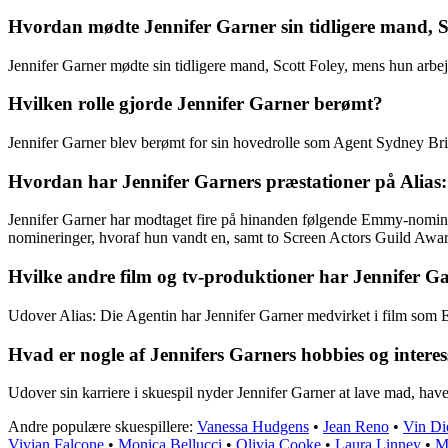
Hvordan mødte Jennifer Garner sin tidligere mand, S
Jennifer Garner mødte sin tidligere mand, Scott Foley, mens hun arbejd
Hvilken rolle gjorde Jennifer Garner berømt?
Jennifer Garner blev berømt for sin hovedrolle som Agent Sydney Bris
Hvordan har Jennifer Garners præstationer på Alias
Jennifer Garner har modtaget fire på hinanden følgende Emmy-nomineri
nomineringer, hvoraf hun vandt en, samt to Screen Actors Guild Awar
Hvilke andre film og tv-produktioner har Jennifer Ga
Udover Alias: Die Agentin har Jennifer Garner medvirket i film som E
Hvad er nogle af Jennifers Garners hobbies og interes
Udover sin karriere i skuespil nyder Jennifer Garner at lave mad, havea
Andre populære skuespillere:
Vanessa Hudgens
•
Jean Reno
•
Vin Di
Vivian Falcone
•
Monica Bellucci
•
Olivia Cooke
•
Laura Linney
•
M