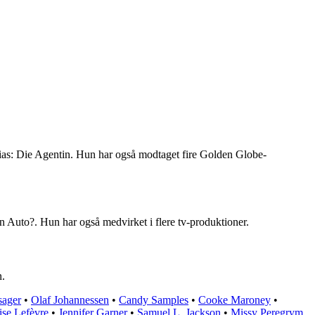
lias: Die Agentin. Hun har også modtaget fire Golden Globe-
 Auto?. Hun har også medvirket i flere tv-produktioner.
n.
sager
•
Olaf Johannessen
•
Candy Samples
•
Cooke Maroney
•
se Lefèvre
•
Jennifer Garner
•
Samuel L. Jackson
•
Missy Peregrym