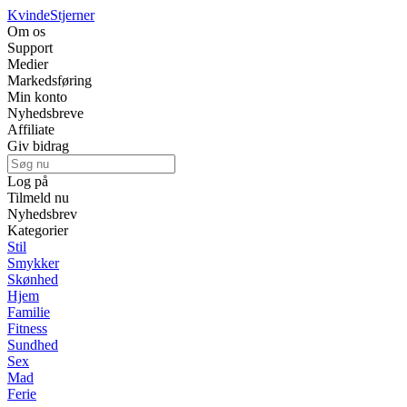
Kvinde
Stjerner
Om os
Support
Medier
Markedsføring
Min konto
Nyhedsbreve
Affiliate
Giv bidrag
Log på
Tilmeld nu
Nyhedsbrev
Kategorier
Stil
Smykker
Skønhed
Hjem
Familie
Fitness
Sundhed
Sex
Mad
Ferie