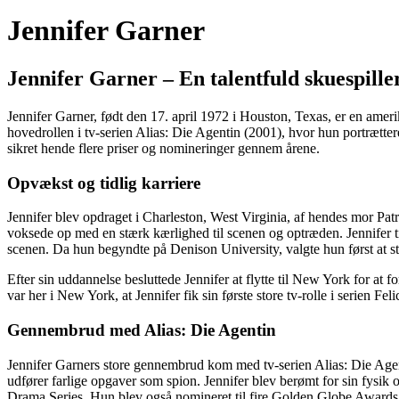
Jennifer Garner
Jennifer Garner – En talentfuld skuespille
Jennifer Garner, født den 17. april 1972 i Houston, Texas, er en amerik
hovedrollen i tv-serien Alias: Die Agentin (2001), hvor hun portrætte
sikret hende flere priser og nomineringer gennem årene.
Opvækst og tidlig karriere
Jennifer blev opdraget i Charleston, West Virginia, af hendes mor Patr
voksede op med en stærk kærlighed til scenen og optræden. Jennifer ti
scenen. Da hun begyndte på Denison University, valgte hun først at st
Efter sin uddannelse besluttede Jennifer at flytte til New York for at f
var her i New York, at Jennifer fik sin første store tv-rolle i serien Fe
Gennembrud med Alias: Die Agentin
Jennifer Garners store gennembrud kom med tv-serien Alias: Die Agen
udfører farlige opgaver som spion. Jennifer blev berømt for sin fysi
Drama Series. Hun blev også nomineret til fire Golden Globe Awards 