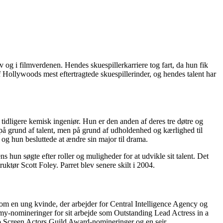
v og i filmverdenen. Hendes skuespillerkarriere tog fart, da hun fik
 Hollywoods mest eftertragtede skuespillerinder, og hendes talent har
 tidligere kemisk ingeniør. Hun er den anden af deres tre døtre og
 på grund af talent, men på grund af udholdenhed og kærlighed til
og hun besluttede at ændre sin major til drama.
s hun søgte efter roller og muligheder for at udvikle sit talent. Det
ruktør Scott Foley. Parret blev senere skilt i 2004.
m en ung kvinde, der arbejder for Central Intelligence Agency og
mmy-nomineringer for sit arbejde som Outstanding Lead Actress in a
o Screen Actors Guild Award-nomineringer og en sejr.