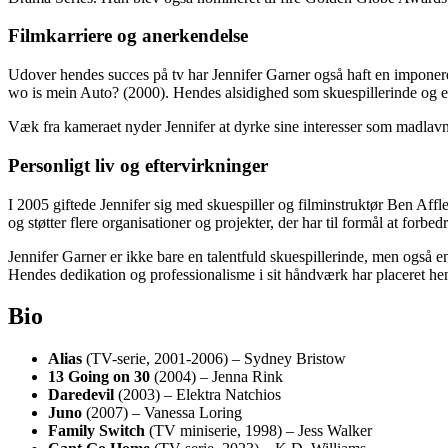
Filmkarriere og anerkendelse
Udover hendes succes på tv har Jennifer Garner også haft en imponer
wo is mein Auto? (2000). Hendes alsidighed som skuespillerinde og evn
Væk fra kameraet nyder Jennifer at dyrke sine interesser som madlavn
Personligt liv og eftervirkninger
I 2005 giftede Jennifer sig med skuespiller og filminstruktør Ben Affl
og støtter flere organisationer og projekter, der har til formål at forb
Jennifer Garner er ikke bare en talentfuld skuespillerinde, men også e
Hendes dedikation og professionalisme i sit håndværk har placeret hen
Bio
Alias
(TV-serie, 2001-2006) – Sydney Bristow
13 Going on 30
(2004) – Jenna Rink
Daredevil
(2003) – Elektra Natchios
Juno
(2007) – Vanessa Loring
Family Switch
(TV miniserie, 1998) – Jess Walker