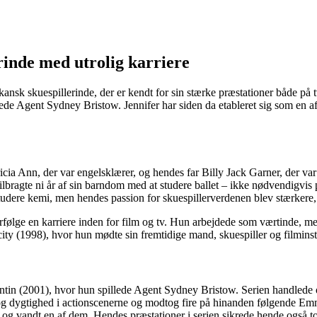
rinde med utrolig karriere
ansk skuespillerinde, der er kendt for sin stærke præstationer både på t
rede Agent Sydney Bristow. Jennifer har siden da etableret sig som en af
icia Ann, der var engelsklærer, og hendes far Billy Jack Garner, der var
lbragte ni år af sin barndom med at studere ballet – ikke nødvendigvis
udere kemi, men hendes passion for skuespillerverdenen blev stærkere, 
orfølge en karriere inden for film og tv. Hun arbejdede som værtinde, men
licity (1998), hvor hun mødte sin fremtidige mand, skuespiller og filminst
tin (2001), hvor hun spillede Agent Sydney Bristow. Serien handlede o
k og dygtighed i actionscenerne og modtog fire på hinanden følgende E
og vandt en af dem. Hendes præstationer i serien sikrede hende også t