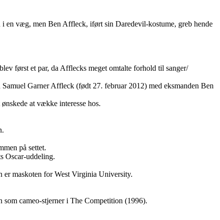
ind i en væg, men Ben Affleck, iført sin Daredevil-kostume, greb hende
v først et par, da Afflecks meget omtalte forhold til sanger/
nen Samuel Garner Affleck (født 27. februar 2012) med eksmanden Ben
t ønskede at vække interesse hos.
n.
mmen på settet.
ets Oscar-uddeling.
n er maskoten for West Virginia University.
en som cameo-stjerner i The Competition (1996).