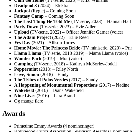
Cant Go Home
(TV-serie, 2023) – K.D. Williams
Deadpool 3
(2024) – Elektra
Jackpot
(Rygte) – Coming Soon
Fantasy Camp
– Coming Soon
The Last Thing He Told Me
(TV-serie, 2023) – Hannah Hall
Party Down
(TV-serie, 2023) – Evie Adler
Upload
(TV-serie, 2022) – Officer Jennifer Garner (voice)
The Adam Project
(2022) – Ellie Reed
Yes Day
(2021) – Allison Torres
Home Movie: The Princess Bride
(TV miniserie, 2020) – Pri
Llama Llama
(TV-serie, 2018-2019) – Mama Llama (voice)
Wonder Park
(2019) – Mor (voice)
Camping
(TV-serie, 2018) – Kathryn McSorley-Jodell
Peppermint
(2018) – Riley North
Love, Simon
(2018) – Emily
The Tribes of Palos Verdes
(2017) – Sandy
A Happening of Monumental Proportions
(2017) – Nadine
Wakefield
(2016) – Diana Wakefield
Nine Lives
(2016) – Lara Brand
Og mange flere
Awards
Primetime Emmy Awards (4 nomineringer)
Hollywood Critics Association Television Awards (1 nominerin