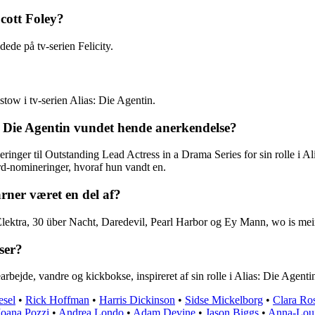
cott Foley?
ede på tv-serien Felicity.
tow i tv-serien Alias: Die Agentin.
: Die Agentin vundet hende anerkendelse?
nger til Outstanding Lead Actress in a Drama Series for sin rolle i A
d-nomineringer, hvoraf hun vandt en.
rner været en del af?
lektra, 30 über Nacht, Daredevil, Pearl Harbor og Ey Mann, wo is mein
ser?
rbejde, vandre og kickbokse, inspireret af sin rolle i Alias: Die Agenti
esel
•
Rick Hoffman
•
Harris Dickinson
•
Sidse Mickelborg
•
Clara Ro
oana Pozzi
•
Andrea Londo
•
Adam Devine
•
Jason Biggs
•
Anna-Loui