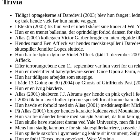
Trivia
Tidligt i optagelserne af Daredevil (2003) blev hun fanget i led
og trak hende væk før hun ramte væggen.
I Elektra (2005) fik hun ved et uheld skåret sine knoer af Wil
Hun er en trænet ballerina, der oprindeligt forlod dansen for sku
Alias (2001) kollegaen Victor Garber brugte en internetguide til
Hendes mand Ben Affleck var hendes medskuespiller i Daredevil 
skuespiller Jennifer Lopez sluttede.
Hun har tre børn: døtrene Violet Affleck (født 1. december 20
Affleck.
Efter terrorangrebene den 11. september var hun vært for en rek
Hun er medstifter af babyfødevare-serien Once Upon a Farm, so
Hun har tidligere arbejdet som stuepige.
I både 13 Going on 30 (2004) og Ghosts of Girlfriends Past (200
Hun er en ivrig biavlere.
Alias (2001) skaberen J.J. Abrams gav hende en pink cykel i fø
I 2006 fik hun lavet huller i ørerne specielt for at kunne bære 
Hun havde et forhold med sin Alias (2001) medskuespiller Mich
På Alias (2001) bruger hendes karakter kaldenavnet Mountaineer
Hun var tre måneder henne med sin søn Samuel, da hun færdigg
Hun skulle have studeret drama ved Yale University, men fik i 
Mens hun stadig kæmpede for sin skuespillerkarriere, passede J
Hun spillede saxofon i gymnasiet og kaldte sit instrument, Sal
Hun er født i Texas, men opvokset i West Virginia.