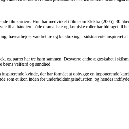
ende filmkarriere. Hun har medvirket i film som Elektra (2005), 30 üb
e til at håndtere både dramatiske og komiske roller har bidraget til he
ing, havearbejde, vandreture og kickboxing – sidstnævnte inspireret af
eck, og parret har tre børn sammen. Desværre endte ægteskabet i skilsmi
edre børns velfærd og sundhed.
n inspirerende kvinde, der har formået at opbygge en imponerende karrie
de som et ikon inden for underholdningsindustrien, og hendes indflydels