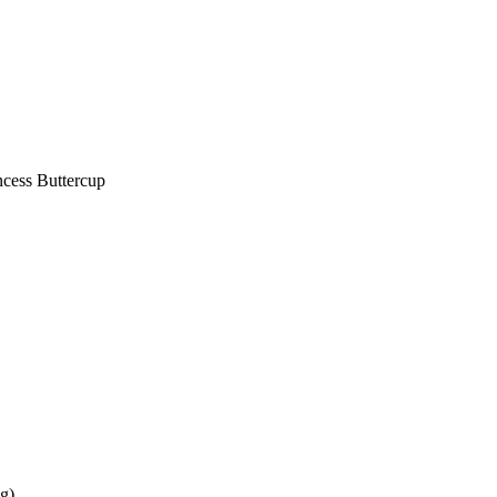
ncess Buttercup
g)