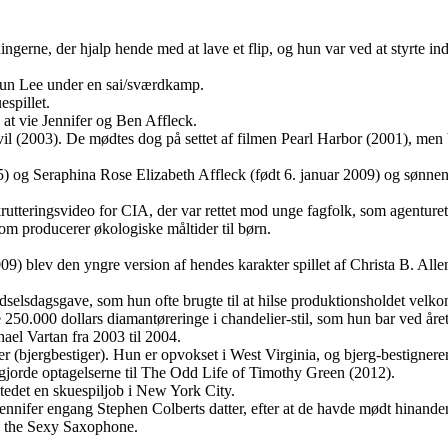
ningerne, der hjalp hende med at lave et flip, og hun var ved at styrte 
l Yun Lee under en sai/sværdkamp.
espillet.
 at vie Jennifer og Ben Affleck.
(2003). De mødtes dog på settet af filmen Pearl Harbor (2001), men ble
05) og Seraphina Rose Elizabeth Affleck (født 6. januar 2009) og søn
rutteringsvideo for CIA, der var rettet mod unge fagfolk, som agenture
m producerer økologiske måltider til børn.
9) blev den yngre version af hendes karakter spillet af Christa B. Alle
dselsdagsgave, som hun ofte brugte til at hilse produktionsholdet velko
de 250.000 dollars diamantøreringe i chandelier-stil, som hun bar ved år
ael Vartan fra 2003 til 2004.
 (bjergbestiger). Hun er opvokset i West Virginia, og bjerg-bestignere
jorde optagelserne til The Odd Life of Timothy Green (2012).
stedet en skuespiljob i New York City.
ennifer engang Stephen Colberts datter, efter at de havde mødt hinand
ly the Sexy Saxophone.