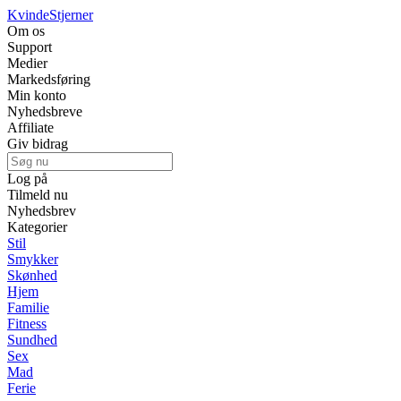
Kvinde
Stjerner
Om os
Support
Medier
Markedsføring
Min konto
Nyhedsbreve
Affiliate
Giv bidrag
Log på
Tilmeld nu
Nyhedsbrev
Kategorier
Stil
Smykker
Skønhed
Hjem
Familie
Fitness
Sundhed
Sex
Mad
Ferie