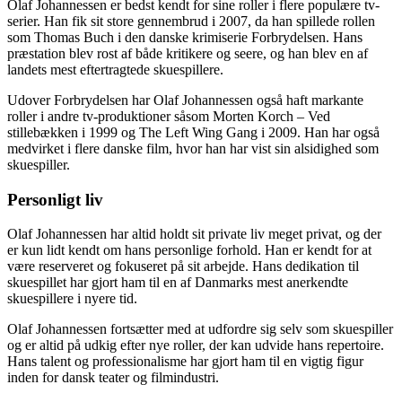
Olaf Johannessen er bedst kendt for sine roller i flere populære tv-
serier. Han fik sit store gennembrud i 2007, da han spillede rollen
som Thomas Buch i den danske krimiserie Forbrydelsen. Hans
præstation blev rost af både kritikere og seere, og han blev en af
landets mest eftertragtede skuespillere.
Udover Forbrydelsen har Olaf Johannessen også haft markante
roller i andre tv-produktioner såsom Morten Korch – Ved
stillebækken i 1999 og The Left Wing Gang i 2009. Han har også
medvirket i flere danske film, hvor han har vist sin alsidighed som
skuespiller.
Personligt liv
Olaf Johannessen har altid holdt sit private liv meget privat, og der
er kun lidt kendt om hans personlige forhold. Han er kendt for at
være reserveret og fokuseret på sit arbejde. Hans dedikation til
skuespillet har gjort ham til en af Danmarks mest anerkendte
skuespillere i nyere tid.
Olaf Johannessen fortsætter med at udfordre sig selv som skuespiller
og er altid på udkig efter nye roller, der kan udvide hans repertoire.
Hans talent og professionalisme har gjort ham til en vigtig figur
inden for dansk teater og filmindustri.