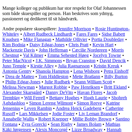
Mange kolleger og publikum har stor respekt for Olaf Johannessen
som både skuespiller og person. Han beskrives som ydmyg,
passioneret og dedikeret til sit håndværk.
Andre populære skuespillere:
Jennifer Morrison
•
Rosie Huntington-
Whiteley
•
Albert Rudbeck Lindhardt
•
Fares Fares
•
Sidse Babett
Knudsen
•
Mike Flanagan
•
Mathilde Ollivier
•
Portia Doubleday
•
Kim Bodnia
•
Daisy Edgar-Jones
•
Chris Pratt
•
Kevin Hart
•
Mackenzie Davis
•
John Heffernan
•
Cæcilie Nordgreen
•
Morris
Chestnut
•
Val Kilmer
•
Emma Sehested Høeg
•
Jocelyn Towne
•
Peter MacNicol
•
J.K. Simmons
•
Bryan Cranston
•
David Dencik
•
Juno Temple
•
Kirstie Alley
•
Julia Ragnarsson
•
Kristin Kreuk
•
Antonia Gentry
•
Shanola Hampton
•
Lena Wisborg
•
Petra Einhoff
•
Drea de Matteo
•
Tom Hiddleston
•
Mette Bratlann
•
Billy Burton
•
Philip Edgar-Jones
•
Julie Rudbæk
•
Seann William Scott
•
Melissa Newman
•
Margot Robbie
•
Paw Henriksen
•
Britt Ekland
•
Alexander Skarsgård
•
Danny DeVito
•
Havan Flores
•
Jacob
Tremblay
•
Will Ferrell
•
Bettany Hughes
•
Hugh Laurie
•
Shohreh
Aghdashloo
•
Simon Lereng Wilmont
•
Simon Reeve
•
Katrine
Jensenius
•
Leven Rambin
•
Andrea Heick Gadeberg
•
Catherine
Rusoff
•
Lars Mikkelsen
•
Jodie Foster
•
Liv Leman Brandorf
•
Annabelle Wallis
•
Robert Knepper
•
Millie Bobby Brown
•
Santino
Fontana
•
Zyra Gorecki
•
Sean Rigby
•
James Bolam
•
Mathias
Käki Jørgensen
•
Alexis Moncorgé
•
Lizze Broadway
•
Hannah