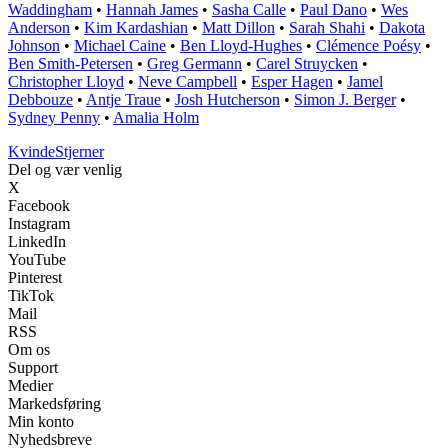
Waddingham
•
Hannah James
•
Sasha Calle
•
Paul Dano
•
Wes
Anderson
•
Kim Kardashian
•
Matt Dillon
•
Sarah Shahi
•
Dakota
Johnson
•
Michael Caine
•
Ben Lloyd-Hughes
•
Clémence Poésy
•
Ben Smith-Petersen
•
Greg Germann
•
Carel Struycken
•
Christopher Lloyd
•
Neve Campbell
•
Esper Hagen
•
Jamel
Debbouze
•
Antje Traue
•
Josh Hutcherson
•
Simon J. Berger
•
Sydney Penny
•
Amalia Holm
Kvinde
Stjerner
Del og vær venlig
X
Facebook
Instagram
LinkedIn
YouTube
Pinterest
TikTok
Mail
RSS
Om os
Support
Medier
Markedsføring
Min konto
Nyhedsbreve